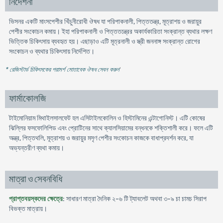
নির্দেশনা
ভিসনর একটি মাংসপেশীর খিঁচুনীরোধী ঔষধ যা পরিপাকনালী, পিত্ততন্ত্র, মূত্রাশয় ও জরায়ুর
পেশীর সংকোচন কমায়। ইহা পরিপাকনালী ও পিত্ততন্ত্রের অকার্যকারিতা সংক্রান্ত ব্যথার লক্ষণ
ভিত্তিক চিকিৎসায় ব্যবহৃত হয়। এছাড়াও এটি মূত্রনালী ও স্ত্রী জননাঙ্গ সংক্রান্ত রোগের
সংকোচন ও ব্যথার চিকিৎসায় নির্দেশিত।
* রেজিস্টার্ড চিকিৎসকের পরামর্শ মোতাবেক ঔষধ সেবন করুন
'
ফার্মাকোলজি
টাইমোনিয়াম মিথাইলসালফেট হল এসিটাইলকোলিন ও হিস্টামিনের এন্টাগোনিস্ট। এটি কোষের
ঝিল্লির ফসফোলিপিড এবং প্রোটিনের সাথে ক্যালসিয়ামের বন্ধনকে শক্তিশালী করে। ফলে এটি
অন্ত্র, পিত্তথলি, মূত্রাশয় ও জরায়ুর মসৃণ পেশীর সংকোচন কাজকে বাধাপ্রদর্শন করে, যা
অভ্যন্তরীণ ব্যথা কমায়।
মাত্রা ও সেবনবিধি
প্রাপ্তবয়স্কদের ক্ষেত্রে
: সাধারণ মাত্রা দৈনিক ২-৬ টি ট্যাবলেট অথবা ৩-৯ চা চামচ সিরাপ
বিভক্ত মাত্রায়।