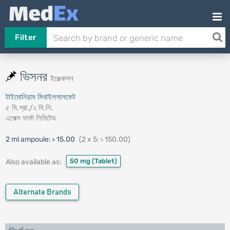
Filter
ভিসনর
ইঞ্জেকসন
টাইমোনিয়াম মিথাইলসালফেট
৫ মি.গ্রা./২ মি.লি.
এপেক্স ফার্মা লিমিটেড
2 ml ampoule:
৳ 15.00
(2 x 5: ৳ 150.00)
50 mg
(Tablet)
Also available as:
Alternate Brands