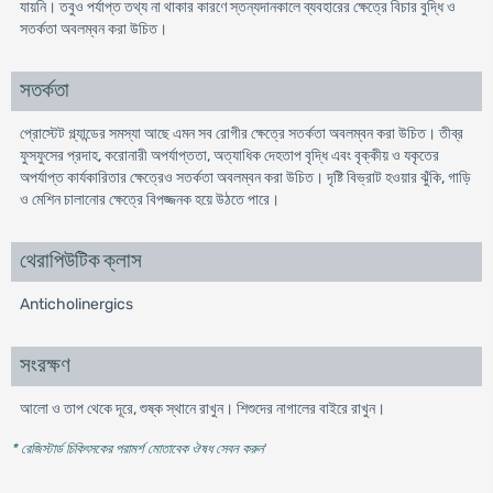
যায়নি। তবুও পর্যাপ্ত তথ্য না থাকার কারণে স্তন্যদানকালে ব্যবহারের ক্ষেত্রে বিচার বুদ্ধি ও
সতর্কতা অবলম্বন করা উচিত।
সতর্কতা
প্রোস্টেট গ্ল্যান্ডের সমস্যা আছে এমন সব রোগীর ক্ষেত্রে সতর্কতা অবলম্বন করা উচিত। তীব্র
ফুসফুসের প্রদাহ, করোনারী অপর্যাপ্ততা, অত্যাধিক দেহতাপ বৃদ্ধি এবং বৃক্কীয় ও যকৃতের
অপর্যাপ্ত কার্যকারিতার ক্ষেত্রেও সতর্কতা অবলম্বন করা উচিত। দৃষ্টি বিভ্রাট হওয়ার ঝুঁকি, গাড়ি
ও মেশিন চালানোর ক্ষেত্রে বিপজ্জনক হয়ে উঠতে পারে।
থেরাপিউটিক ক্লাস
Anticholinergics
সংরক্ষণ
আলো ও তাপ থেকে দূরে, শুষ্ক স্থানে রাখুন। শিশুদের নাগালের বাইরে রাখুন।
* রেজিস্টার্ড চিকিৎসকের পরামর্শ মোতাবেক ঔষধ সেবন করুন
'