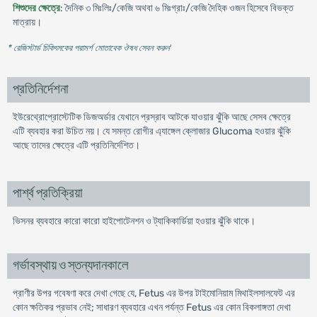
শিশুদের ক্ষেত্রে
: দৈনিক ৩ মিঃলিঃ/কেজি অথবা ৬ মিঃগ্রাঃ/কেজি দৈহিক ওজন হিসেবে বিভক্ত
মাত্রায়।
* রেজিস্টার্ড চিকিৎসকের পরামর্শ মোতাবেক ঔষধ সেবন করুন
'
প্রতিনির্দেশনা
ইউরেথ্রোপ্রোস্টেটিক ডিজঅর্ডার যেখানে প্রস্রাব আটকে যাওয়ার ঝুঁকি আছে সেসব ক্ষেত্রে
এটি ব্যবহার করা উচিত নয়। যে সমন্ত রোগীর এ্যাঙ্গেল ক্লোজার Glucoma হওয়ার ঝুঁকি
আছে তাদের ক্ষেত্রে এটি প্রতিনির্দেশিত।
পার্শ্ব প্রতিক্রিয়া
ভিসনর ব্যবহারে কারো কারো হাইপোটেনশন ও ট্যাকিকার্ডিয়া হওয়ার ঝুঁকি থাকে।
গর্ভাবস্থায় ও স্তন্যদানকালে
প্রাণীর উপর গবেষণা করে দেখা গেছে যে, Fetus এর উপর টাইমোনিয়াম মিথাইলসালফেট এর
কোন ক্ষতিকর প্রভাব নেই; সাধারণ ব্যবহারে এখন পর্যন্ত Fetus এর কোন বিকলাঙ্গতা দেখা