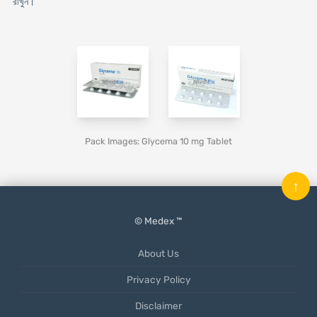
রাখুন।
Pack Images: Glycema 10 mg Tablet
↑
© Medex ™
About Us
Privacy Policy
Disclaimer