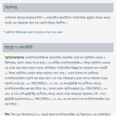
নির্দেশনা
গ্লাইসেমা প্রাপ্তবয়স্কদের টাইপ ২ ডায়াবেটিস ম্যলাইটাসে গ্লাইসেমিক কন্ট্রোল উন্নত করতে
ডায়েট এবং ব্যায়ামের সাথে সহ থেরাপি হিসাবে নির্দেশিত।
* রেজিস্টার্ড চিকিৎসকের পরামর্শ মোতাবেক ঔষধ সেবন করুন
'
মাত্রা ও সেবনবিধি
প্রাপ্তবয়স্কদের
: ডাপাগ্লিফ্লোজিনের প্রস্তাবিত প্রাথমিক ডোজ হল প্রতিদিন একবার ৫
মিলিগ্রাম, সকালে খাবার সহ বা ছাড়া। যে রোগীরা ডাপাগ্লিফ্লোজিন ৫ মিগ্রা প্রতিদিন একবার
এর ডোজ সহ্য করতে পারেন তাদের অতিরিক্ত গ্লাইসেমিক নিয়ন্ত্রণের প্রয়োজন হলে ডোজটি
১০ মিগ্রা প্রতিদিন একবার পর্যন্ত বাড়ানো যেতে পারে। রেনাল বৈকল্য সহ রোগীদের:
ডাপাগ্লিফ্লোজিন থেরাপি শুরু করার আগে এবং পরে পর্যায়ক্রমে রেনাল ফাংশন পর্যবেক্ষণ করার
পরামর্শ দেওয়া হয়। ৬০ মিলি/মিনিট/১.৭৩ এম২ এর কম eGFR সহ রোগীদের ক্ষেত্রে
ডাপাগ্লিফ্লোজিন শুরু করা উচিত নয়। হালকা রেনাল প্রতিবন্ধকতা (৬০ মিলি/মিনিট/১.৭৩
এম২ বা তার বেশি eGFR) রোগীদের ক্ষেত্রে কোনো ডোজ সমন্বয়ের প্রয়োজন নেই। যখন
eGFR ক্রমাগতভাবে ৬০ মিলি/মিনিট/১.৭৩ এম২ এর কম থাকে তখন ডাপাগ্লিফ্লোজিন বন্ধ
করা উচিত।
শিশু
: শিশু এবং কিশোরদের (<১৮ বছর) মধ্যে ডাপাগ্লিফ্লোজিন এর নিরাপত্তা এবং কার্যকারিতা