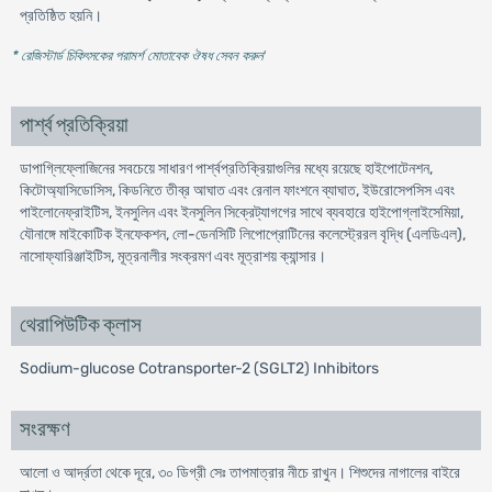
প্রতিষ্ঠিত হয়নি।
* রেজিস্টার্ড চিকিৎসকের পরামর্শ মোতাবেক ঔষধ সেবন করুন
'
পার্শ্ব প্রতিক্রিয়া
ডাপাগ্লিফ্লোজিনের সবচেয়ে সাধারণ পার্শ্বপ্রতিক্রিয়াগুলির মধ্যে রয়েছে হাইপোটেনশন,
কিটোঅ্যাসিডোসিস, কিডনিতে তীব্র আঘাত এবং রেনাল ফাংশনে ব্যাঘাত, ইউরোসেপসিস এবং
পাইলোনেফ্রাইটিস, ইনসুলিন এবং ইনসুলিন সিক্রেট্যাগগের সাথে ব্যবহারে হাইপোগ্লাইসেমিয়া,
যৌনাঙ্গে মাইকোটিক ইনফেকশন, লো-ডেনসিটি লিপোপ্রোটিনের কলেস্ট্রেরল বৃদ্ধি (এলডিএল),
নাসোফ্যারিঞ্জাইটিস, মূত্রনালীর সংক্রমণ এবং মূত্রাশয় ক্যান্সার।
থেরাপিউটিক ক্লাস
Sodium-glucose Cotransporter-2 (SGLT2) Inhibitors
সংরক্ষণ
আলো ও আর্দ্রতা থেকে দূরে, ৩০ ডিগ্রী সেঃ তাপমাত্রার নীচে রাখুন। শিশুদের নাগালের বাইরে