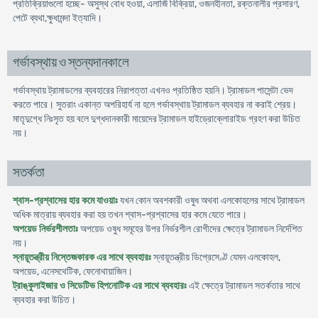
প্রতিক্রিয়াগুলো হচ্ছে- অসুস্থ বোধ হওয়া, এলার্জি বিক্রিয়া, ওজনহীনতা, রক্তনালীর প্রসারণ,
পেটে ব্যথা,ক্ষুধামন্দা ইত্যাদি।
গর্ভাবস্থায় ও স্তন্যদানকালে
গর্ভাবস্থায় ট্রামাডলের ব্যবহারের নিরাপত্তা এখনও প্রতিষ্ঠিত হয়নি। ট্রামাডল পাসেন্টা ভেদ
করতে পারে। সুতরাং একান্ত অপরিহার্য না হলে গর্ভাবস্থায় ট্রামাডল ব্যবহার না করাই শ্রেয়।
মাতৃদুগ্ধে নিঃসৃত হয় বলে দুগ্ধদানকারী মায়েদের ট্রামাডল হাইড্রোক্লোরাইড গ্রহণ করা উচিত
নয়।
সতর্কতা
শ্বাস-প্রশ্বাসের হার কমে যাওয়াঃ
যখন কোন অবশকারী ওষুধ অথবা এলকোহলের সাথে ট্রামাডল
অধিক মাত্রায় ব্যবহার করা হয় তখন শ্বাস-প্রশ্বাসের হার কমে যেতে পারে।
অপয়েড নির্ভরশীলতাঃ
অপয়েড ওষুধ সমূহের উপর নির্ভরশীল রোগীদের ক্ষেত্রে ট্রামাডল নির্দেশিত
নয়।
স্নায়ূতন্ত্রীয় নিস্তেজকারক এর সাথে ব্যবহারঃ
স্নায়ূতন্ত্রীয় ডিপ্রেসেণ্ট যেমন এলকোহল,
অপয়েড, এনেসথেটিক, ফেনোথায়াজিন।
ট্রাঙ্কুলাইজার ও সিডেটিভ হিপনোটিক এর সাথে ব্যবহারঃ
এই ক্ষেত্রে ট্রামাডল সতর্কতার সাথে
ব্যবহার করা উচিত।