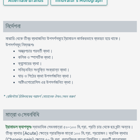
Alternate Brands
Innovator's Monograph
নির্দেশনা
মাঝারি থেকে তীব্র ব্যথাজনিত উপসর্গসমূহে ট্রামাডল কার্যকরভাবে ব্যবহৃত হয়ে থাকে।
উপসর্গসমূহ নিম্নরূপঃ
অস্ত্রপচার পরবর্তী ব্যথা।
কলিক ও স্পাসটিক ব্যথা।
ক্যান্সারের ব্যথা।
সনিড়বহিত সংযুক্তি সংক্রান্ত ব্যথা।
ঘাড় ও পিঠের ব্যথা উপসর্গজনিত ব্যথা।
অষ্টিওপোরোসিস এর উপসর্গজনিত ব্যথা।
* রেজিস্টার্ড চিকিৎসকের পরামর্শ মোতাবেক ঔষধ সেবন করুন
'
মাত্রা ও সেবনবিধি
ট্রামাডল ক্যাপসুলঃ
স্বাভাবিক সেবনমাত্রা ৫০-১০০ মি.গ্রা. প্রতি চার থেকে ছয় ঘন্টা অন্তর।
তীব্র ব্যথার (Acute) ক্ষেত্রে প্রারম্ভিক মাত্রা ১০০ মি.গ্রা. প্রয়োজন। ক্রনিক ব্যথার
(Chronic pain) ক্ষেত্রে ৫০ মি.গ্রা. প্রারম্ভিক মাত্রা নির্দেশিত। পরবর্তী মাত্রাসমূহ