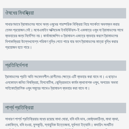
ঔষধের মিথষ্ক্রিয়া
সাধারণভাবে ট্রামাডলের সাথে অন্য ওষুধের পারষ্পরিক বিক্রিয়া নিয়ে সতর্কতা অবলম্বন করার
তেমন প্রয়োজন নেই। মনোএমাইন অক্সিডেজ ইনহিবিটরস-ই একমাত্র ওষুধ যা ট্রামাডলের সাথে
ব্যবহারের জন্য নির্দেশিত নয়। কার্বামাজেপিন ও ট্রামাডল একত্রে ব্যবহার করলে ট্রামাডলের
বিপাকক্রিয়া উল্লেখযোগ্য পরিমাণ বৃদ্ধি পেতে পারে যার ফলে ট্রামাডলের মাত্রা বৃদ্ধি করার
প্রয়োজন হতে পারে।
প্রতিনির্দেশনা
ট্রামাডলের প্রতি অতি সংবেদনশীল রোগীদের ক্ষেত্রে এটি ব্যবহার করা যাবে না। এ ছাড়াও
এলকোহল জনিত বিষক্রিয়া, হিপনোটিক, কেন্দ্রিয়ভাবে কার্যম ব্যথানাশক ওষুধ, অপয়েড অথবা
সাইকোট্রোপিক ওষুধ সমূহের সাথেও ট্রামাডল ব্যবহার করা যাবে না।
পার্শ্ব প্রতিক্রিয়া
সাধারণ পার্শ্ব প্রতিক্রিয়ার মধ্যে রয়েছে মাথা ঘোরা, বমি বমি ভাব, কোষ্ঠ্যকাঠিন্য, মাথা ব্যথা,
একাকিত্ব, বমি হওয়া, ফুসকুড়ি, স্নায়ুবিক উত্তেজনা, দূর্বলতা ইত্যাদি। কদাচিৎ সংঘটিত