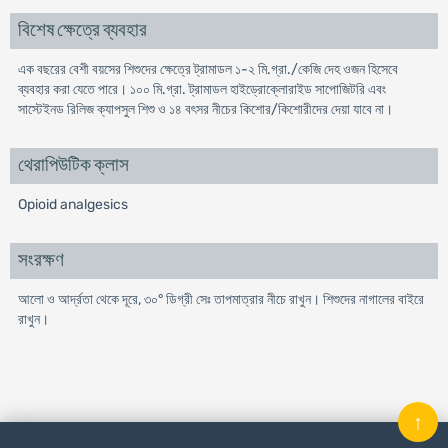
বিশেষ ক্ষেত্রে ব্যবহার
এক বছরের বেশী বয়সের শিশুদের ক্ষেত্রে ট্রামাডল ১-২ মি.গ্রা./কেজি দেহ ওজন হিসেবে
ব্যবহার করা যেতে পারে। ১০০ মি.গ্রা. ট্রামাডল হাইড্রোক্লোরাইড সাপোজিটরি এবং
সাস্টেইনড রিলিজ ক্যাপসুল শিশু ও ১৪ বৎসর নীচের কিশোর/কিশোরীদের দেয়া যাবে না।
থেরাপিউটিক ক্লাস
Opioid analgesics
সংরক্ষণ
আলো ও আর্দ্রতা থেকে দূরে, ৩০° ডিগ্রী সেঃ তাপমাত্রার নীচে রাখুন। শিশুদের নাগালের বাইরে
রাখুন।
↑