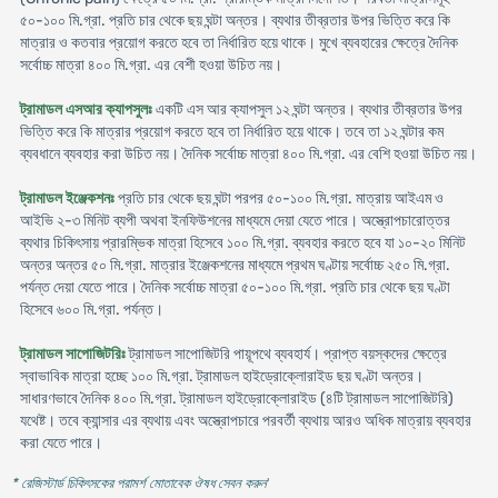
৫০-১০০ মি.গ্রা. প্রতি চার থেকে ছয় ঘন্টা অন্তর। ব্যথার তীব্রতার উপর ভিত্তি করে কি
মাত্রার ও কতবার প্রয়োগ করতে হবে তা নির্ধারিত হয়ে থাকে। মুখে ব্যবহারের ক্ষেত্রে দৈনিক
সর্বোচ্চ মাত্রা ৪০০ মি.গ্রা. এর বেশী হওয়া উচিত নয়।
ট্রামাডল এসআর ক্যাপসুলঃ
একটি এস আর ক্যাপসুল ১২ ঘন্টা অন্তর। ব্যথার তীব্রতার উপর
ভিত্তি করে কি মাত্রার প্রয়োগ করতে হবে তা নির্ধারিত হয়ে থাকে। তবে তা ১২ ঘন্টার কম
ব্যবধানে ব্যবহার করা উচিত নয়। দৈনিক সর্বোচ্চ মাত্রা ৪০০ মি.গ্রা. এর বেশি হওয়া উচিত নয়।
ট্রামাডল ইঞ্জেকশনঃ
প্রতি চার থেকে ছয় ঘন্টা পরপর ৫০-১০০ মি.গ্রা. মাত্রায় আইএম ও
আইভি ২-৩ মিনিট ব্যপী অথবা ইনফিউশনের মাধ্যমে দেয়া যেতে পারে। অস্ত্রোপচারোত্তর
ব্যথার চিকিৎসায় প্রারম্ভিক মাত্রা হিসেবে ১০০ মি.গ্রা. ব্যবহার করতে হবে যা ১০-২০ মিনিট
অন্তর অন্তর ৫০ মি.গ্রা. মাত্রার ইঞ্জেকশনের মাধ্যমে প্রথম ঘণ্টায় সর্বোচ্চ ২৫০ মি.গ্রা.
পর্যন্ত দেয়া যেতে পারে। দৈনিক সর্বোচ্চ মাত্রা ৫০-১০০ মি.গ্রা. প্রতি চার থেকে ছয় ঘণ্টা
হিসেবে ৬০০ মি.গ্রা. পর্যন্ত।
ট্রামাডল সাপোজিটরিঃ
ট্রামাডল সাপোজিটরি পায়ূপথে ব্যবহার্য। প্রাপ্ত বয়স্কদের ক্ষেত্রে
স্বাভাবিক মাত্রা হচ্ছে ১০০ মি.গ্রা. ট্রামাডল হাইড্রোক্লোরাইড ছয় ঘণ্টা অন্তর।
সাধারণভাবে দৈনিক ৪০০ মি.গ্রা. ট্রামাডল হাইড্রোক্লোরাইড (৪টি ট্রামাডল সাপোজিটরি)
যথেষ্ট। তবে ক্যান্সার এর ব্যথায় এবং অস্ত্রোপচারে পরবর্তী ব্যথায় আরও অধিক মাত্রায় ব্যবহার
করা যেতে পারে।
* রেজিস্টার্ড চিকিৎসকের পরামর্শ মোতাবেক ঔষধ সেবন করুন
'