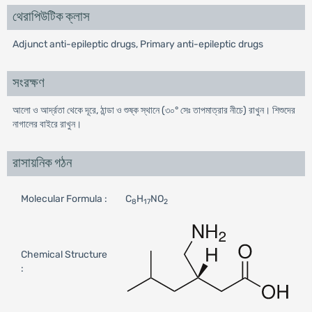
থেরাপিউটিক ক্লাস
Adjunct anti-epileptic drugs, Primary anti-epileptic drugs
সংরক্ষণ
আলো ও আর্দ্রতা থেকে দূরে, ঠান্ডা ও শুষ্ক স্থানে (৩০° সেঃ তাপমাত্রার নীচে) রাখুন। শিশুদের
নাগালের বাইরে রাখুন।
রাসায়নিক গঠন
Molecular Formula :
C
H
NO
8
17
2
Chemical Structure
: