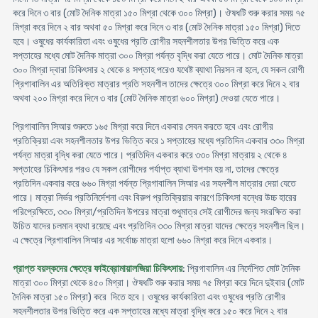
করে দিনে ৩ বার (মোট দৈনিক মাত্রা ১৫০ মিগ্রা থেকে ৩০০ মিগ্রা)। ঔষধটি শুরু করার সময় ৭৫
মিগ্রা করে দিনে ২ বার অথবা ৫০ মিগ্রা করে দিনে ৩ বার (মোট দৈনিক মাত্রা ১৫০ মিগ্রা) দিতে
হবে। ওষুধের কার্যকারিতা এবং ওষুধের প্রতি রোগীর সহনশীলতার উপর ভিত্তি করে এক
সপ্তাহের মধ্যে মোট দৈনিক মাত্রা ৩০০ মিগ্রা পর্যন্ত বৃদ্ধি করা যেতে পারে। মোট দৈনিক মাত্রা
৩০০ মিগ্রা দ্বারা চিকিৎসার ২ থেকে ৪ সপ্তাহ পরেও যথেষ্ট ব্যাথা নিরসন না হলে, যে সকল রোগী
প্রিগাবালিন এর অতিরিক্ত মাত্রার প্রতি সহনশীল তাদের ক্ষেত্রে ৩০০ মিগ্রা করে দিনে ২ বার
অথবা ২০০ মিগ্রা করে দিনে ৩ বার (মোট দৈনিক মাত্রা ৬০০ মিগ্রা) দেওয়া যেতে পারে।
প্রিগাবালিন সিআর শুরুতে ১৬৫ মিগ্রা করে দিনে একবার সেবন করতে হবে এবং রোগীর
প্রতিক্রিয়া এবং সহনশীলতার উপর ভিত্তি করে ১ সপ্তাহের মধ্যে প্রতিদিন একবার ৩৩০ মিগ্রা
পর্যন্ত মাত্রা বৃদ্ধি করা যেতে পারে। প্রতিদিন একবার করে ৩৩০ মিগ্রা মাত্রায় ২ থেকে ৪
সপ্তাহের চিকিৎসার পরও যে সকল রোগীদের পর্যাপ্ত ব্যাথা উপশম হয় না, তাদের ক্ষেত্রে
প্রতিদিন একবার করে ৬৬০ মিগ্রা পর্যন্ত প্রিগাবালিন সিআর এর সহনশীল মাত্রার দেয়া যেতে
পারে। মাত্রা নির্ভর প্রতিনির্দেশনা এবং বিরুপ প্রতিক্রিয়ার কারণে চিকিৎসা বন্ধের উচ্চ হারের
পরিপ্রেক্ষিতে, ৩৩০ মিগ্রা/প্রতিদিন উপরের মাত্রা শুধুমাত্র সেই রোগীদের জন্য সংরক্ষিত করা
উচিত যাদের চলমান ব্যথা রয়েছে এবং প্রতিদিন ৩৩০ মিগ্রা মাত্রা যাদের ক্ষেত্রে সহনশীল ছিল।
এ ক্ষেত্রে প্রিগাবালিন সিআর এর সর্বোচ্চ মাত্রা হলো ৬৬০ মিগ্রা করে দিনে একবার।
প্রাপ্ত বয়স্কদের ক্ষেত্রে ফাইব্রোমায়ালজিয়া চিকিৎসায়
: প্রিগাবালিন এর নির্দেশিত মোট দৈনিক
মাত্রা ৩০০ মিগ্রা থেকে ৪৫০ মিগ্রা। ঔষধটি শুরু করার সময় ৭৫ মিগ্রা করে দিনে দুইবার (মোট
দৈনিক মাত্রা ১৫০ মিগ্রা) করে দিতে হবে। ওষুধের কার্যকারিতা এবং ওষুধের প্রতি রোগীর
সহনশীলতার উপর ভিত্তি করে এক সপ্তাহের মধ্যে মাত্রা বৃদ্ধি করে ১৫০ করে দিনে ২ বার