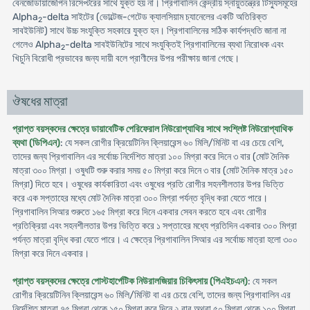
বেনজোডায়াজেপিন রিসেপ্টরের সাথে যুক্ত হয় না। প্রিগাবালিন কেন্দ্রীয় স্নায়ুতন্ত্রের টিস্যুসমূহের
Alpha
-delta সাইটের (ভোল্টেজ-গেটেড ক্যালসিয়াম চ্যানেলের একটি অতিরিক্ত
2
সাবইউনিট) সাথে উচ্চ সংযুক্তি সহকারে যুক্ত হন। প্রিগাবালিনের সঠিক কার্যপদ্ধতি জানা না
গেলেও Alpha
-delta সাবইউনিটের সাথে সংযুক্তিই প্রিগাবালিনের ব্যথা নিরোধক এবং
2
খিচুনি বিরোধী প্রভাবের জন্য দায়ী বলে প্রাণীদের উপর পরীক্ষায় জানা গেছে।
ঔষধের মাত্রা
প্রাপ্ত বয়স্কদের ক্ষেত্রে ডায়াবেটিক পেরিফেরাল নিউরোপ্যাথির সাথে সংশ্লিষ্ট নিউরোপ্যাথিক
ব্যথা (ডিপিএন)
: যে সকল রোগীর ক্রিয়েটিনিন ক্লিয়ারেন্স ৬০ মিলি/মিনিট বা এর চেয়ে বেশি,
তাদের জন্য প্রিগাবালিন এর সর্বোচ্চ নির্দেশিত মাত্রা ১০০ মিগ্রা করে দিনে ৩ বার (মোট দৈনিক
মাত্রা ৩০০ মিগ্রা। ওষুধটি শুরু করার সময় ৫০ মিগ্রা করে দিনে ৩ বার (মোট দৈনিক মাত্র ১৫০
মিগ্রা) দিতে হবে। ওষুধের কার্যকারিতা এবং ওষুধের প্রতি রোগীর সহনশীলতার উপর ভিত্তি
করে এক সপ্তাহের মধ্যে মোট দৈনিক মাত্রা ৩০০ মিগ্রা পর্যন্ত বৃদ্ধি করা যেতে পারে।
প্রিগাবালিন সিআর শুরুতে ১৬৫ মিগ্রা করে দিনে একবার সেবন করতে হবে এবং রোগীর
প্রতিক্রিয়া এবং সহনশীলতার উপর ভিত্তি করে ১ সপ্তাহের মধ্যে প্রতিদিন একবার ৩০০ মিগ্রা
পর্যন্ত মাত্রা বৃদ্ধি করা যেতে পারে। এ ক্ষেত্রে প্রিগাবালিন সিআর এর সর্বোচ্চ মাত্রা হলো ৩০০
মিগ্রা করে দিনে একবার।
প্রাপ্ত বয়স্কদের ক্ষেত্রে পোস্টহার্পেটিক নিউরালজিয়ার চিকিৎসায় (পিএইচএন)
: যে সকল
রোগীর ক্রিয়েটিনিন ক্লিয়ারেন্স ৬০ মিলি/মিনিট বা এর চেয়ে বেশি, তাদের জন্য প্রিগাবালিন এর
নির্দেশিত মাত্রা ৭৫ মিগ্রা থেকে ১৫০ মিগ্রা করে দিনে ২ বার অথবা ৫০ মিগ্রা থেকে ১০০ মিগ্রা