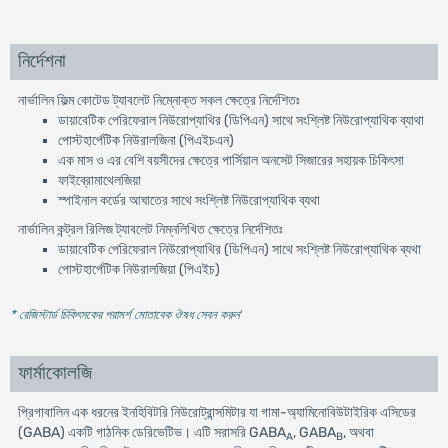
নির্দেশনা
নার্ভালিন ফিল্ম কোটেড ট্যাবলেট নিম্নোক্ত সকল ক্ষেত্রে নির্দেশিতঃ
ডায়াবেটিক পেরিফেরাল নিউরোপ্যাথির (ডিপিএন) সাথে সংশ্লিষ্ট নিউরোপ্যাথিক ব্যাথা
পোস্টহার্পেটিক নিউরালজিনা (পিএইচএন)
এক মাস ও এর বেশি বয়সীদের ক্ষেত্রে পার্সিয়াল অনসেট সিজারের সহায়ক চিকিৎসা
ফাইব্রোমাথেলজিয়া
স্পাইনাল কর্ডের আঘাতের সাথে সংশ্লিষ্ট নিউরোপ্যাথিক ব্যথা
নার্ভালিন কন্ট্রল রিলিজ ট্যাবলেট নিম্নলিখিত ক্ষেত্রে নির্দেশিতঃ
ডায়াবেটিক পেরিফেরাল নিউরোপ্যাথির (ডিপিএন) সাথে সংশ্লিষ্ট নিউরোপ্যাথিক ব্যথা
পোস্টহার্পেটিক নিউরালজিয়া (পিএইচ)
* রেজিস্টার্ড চিকিৎসকের পরামর্শ মোতাবেক ঔষধ সেবন করুন
'
ফার্মাকোলজি
প্রিগাবালিন এক ধরনের ইনহিবিটরি নিউরোট্রান্সমিটার যা গামা-অ্যামিনোবিউটাইরিক এসিডের
(GABA) একটি গাঠনিক ডেরিভেটিভ। এটি সরাসরি GABA
, GABA
, অথবা
A
B