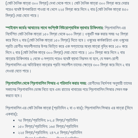
(মোট দৈনিক মাত্রা ৩০০ মিগ্রা) দেখা থেকে পাবে। মোট দৈনিক মাত্রা ৩০০ মিগ্রা করে দেয়ার
পরেও যথেষ্ট উপকারিতা পাওয়া না খেলে ২২৫ মিগ্রা করে দিনে ২ বার (মোট দৈনিক মাত্রা ৪৫০
মিগ্রা) দেয়া যেতে পারে।
স্পাইনাল কর্ডের আঘাতের সাথে সংশ্লিষ্ট নিউরোপ্যাথিক ব্যাথার চিকিৎসায়
: প্রিগাবালিন এর
নির্দেশিত মোট দৈনিক মাত্রা ১৫০ মিগ্রা থেকে ৬০০ মিগ্রা। ওষুধটি শুরু করার সময় ৭৫ মিগ্রা
করে দিনে ২ বার (মোট দৈনিক মাত্রা ১৫০ মিগ্রা) দিতে হবে। ওষুধের কার্যকারিতা এবং ওষুধের
প্রতি রোগীর সহনশীলতার উপর ভিত্তি করে এক সপ্তাহের মধ্যে মাত্রা বৃদ্ধি করে ১৫০ করে
দিনে ২ বার (মোট দৈনিক মাত্র ৩০০ মিগ্রা) দেয়া যেতে পারে। ১৫০ মিগ্রা করে দিনে ২ বার
মাত্রার চিকিৎসার ২ থেকে ৩ সপ্তাহ পরেও যথেষ্ট ব্যাথা নিরসন না হলে, যে সকল রোগী
প্রিগাবালিন এর অতিরিক্ত মাত্রার প্রতি সহনশীল তাদের ক্ষেত্রে ৩০০ মিগ্রা করে দিনে ২ বার
দেওয়া যেতে পারে।
প্রিগাবালিন থেকে প্রিগাবালিন সিআর এ পরিবর্তন করার সময়
: রোগীদের নির্দেশনা অনুযায়ী তাদের
সকালের প্রিগাবালিন ডোজ নিতে হবে এবং রাতের খাবারের পরে প্রিগাবালিন সিআর সেবন শুরু
করতে হবে।
প্রিগাবালিন এর মোট দৈনিক মাত্রা (প্রতিদিন ২ বা ৩ বার): প্রিগাবালিন সিআর এর মাত্রা (দিনে
একবার):
৭৫ মিগ্রা/প্রতিদিন: ৮২.৫ মিগ্রা/প্রতিদিন
১৫০ মিগ্রা/প্রতিদিন: ১৬৫ মিগ্রা/প্রতিদিন
২২৫ মিগ্রা/প্রতিদিন: ২৪৭.৫ মিগ্রা/প্রতিদিন