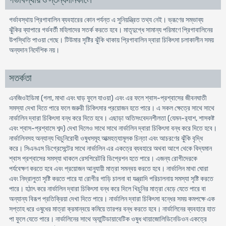
গর্ভাবস্থায় ও স্তন্যদানকালে
গর্ভাবস্থায় প্রিগাবালিন ব্যবহারের কোন পর্যন্ত এ সুনিয়ন্ত্রিত তথ্য নেই। ভ্রূণের সম্ভাব্য
ঝুঁকির ব্যাপারে গর্ভবর্তী মহিলাদের সতর্ক করতে হবে। মাতৃদুগ্ধে সামান্য পরিমাণে প্রিগাবালিনের
উপস্থিতি পাওয়া গেছে। টিউমার সৃষ্টির ঝুঁকি থাকায় প্রিগাবালিন দ্বারা চিকিৎসা চলাকালীন সময়
অন্যদান নির্দেশিক নয়।
সতর্কতা
এনজিওইডিমা (গলা, মাথা এবং ঘাড় ফুলে যাওয়া) এবং এর ফলে শ্বাস-প্রশ্বাসের জীবনঘাতী
সমস্যা দেখা দিতে পারে ফলে জরুরী চিকিৎসার প্রয়োজন হতে পারে। এ সকল ক্ষেত্রে সাথে সাথে
নার্ভালিন দ্বারা চিকিৎসা বন্ধ করে দিতে হবে। এছাড়া অতিসংবেদনশীলতা (যেমন-র‍্যাশ, শাসকষ্ট
এবং শ্বাস-প্রশ্বাসে শব্দ) দেখা দিলেও সাথে সাথে নার্ভালিন দ্বারা চিকিৎসা বন্ধ করে দিতে হবে।
নার্ভালিনসহ অন্যান্য খিচুনিরোধী ওষুধসমূহ আত্মহত্যামূলক চিন্তা এবং আচরণের ঝুঁকি বৃদ্ধি
করে। সিএনএস ডিগ্রেসেন্টের সাথে নার্ভালিন এর একত্রে ব্যবহারে অথবা আগে থেকে বিদ্যমান
শ্বাস প্রশ্বাসের সমস্যা থাকলে রেসপিরেটরি ডিপ্রেশন হতে পারে। এজন্য রোগীদেরকে
পর্যবেক্ষণ করতে হবে এবং প্রয়োজন আনুযায়ী মাত্রা সমন্বয় করতে হবে। নার্ভালিন মাথা ঘোরা
এবং নিদ্রালুতা সৃষ্টি করতে পারে যা রোগীর গাড়ি চালনা বা যন্ত্রাদি পরিচালনায় সমস্যা সৃষ্টি করতে
পারে। হঠাৎ করে নার্ভালিন দ্বারা চিকিৎসা বন্ধ করে দিলে খিচুনির মাত্রা বেড়ে যেতে পারে বা
অন্যান্য বিরূপ প্রতিক্রিয়া দেখা দিতে পারে। নার্ভালিন দ্বারা চিকিৎসা বন্ধের সময় কমপক্ষে এক
সপ্তাহ ধরে ওষুধের মাত্রা ক্রমান্বয়ে কমিয়ে তারপর বন্ধ করতে হবে। নার্ভালিনের ব্যবহারে হাত
পা ফুলে যেতে পারে। নার্ভালিনের সাথে অ্যান্টিডায়াবেটিক ওষুধ থায়াজোলিডিনেডিওন একত্রে