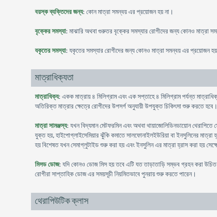
বয়স্ক ব্যক্তিদের জন্য
: কোন মাত্রা সমন্বয় এর প্রয়োজন হয় না।
বৃক্কের সমস্যা
: মাঝারি অথবা গুরুতর বৃক্কের সমস্যার রোগীদের জন্য কোনও মাত্রা সমন
যকৃতের সমস্যা
: যকৃতের সমস্যার রোগীদের জন্য কোনও মাত্রা সমন্বয় এর প্রয়োজন হয়
মাত্রাধিক্যতা
মাত্রাধিক্য
: একক মাত্রায় ৪ মিলিগ্রাম এবং এক সপ্তাহে ৪ মিলিগ্রাম পর্যন্ত মাত্রাধ
অতিরিক্ত মাত্রার ক্ষেত্রে রোগীদের উপসর্গ অনুযায়ী উপযুক্ত চিকিৎসা শুরু করতে হবে
মাত্রা সামঞ্জস্য
: যখন বিদ্যমান মেটফরমিন এবং অথবা থায়াজোলিডিনডায়োন থেরাপিতে সে
যুক্ত হয়, হাইপোগ্লাইসেমিয়ার ঝুঁকি কমাতে সালফোনাইলইউরিয়া বা ইনসুলিনের মাত্রা হ
হয় বিশেষত যখন সেমাগ্লুটাইড শুরু করা হয় এবং ইনসুলিন এর মাত্রা হ্রাস করা হয় সেক
মিসড ডোজ
: যদি কোনও ডোজ মিস হয় তবে এটি যত তাড়াতাড়ি সম্ভব গ্রহন করা উচিত মি
রোগীরা সাপ্তাহিক ডোজ এর সময়সূচী নিয়মিতভাবে পুনরায় শুরু করতে পারেন।
থেরাপিউটিক ক্লাস