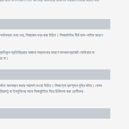
বল বোধ করার মতো উপসর্গগুলি পেলে আপনার অবিলম্বে চিকিৎসা সহায়তা নেওয়া উচিত এবং
 গর্ভাবস্থা দেখা দেয়, সিমাজেন বন্ধ করা উচিত। সিমাগুটাইড দীর্ঘ হাফ-লাইফ কারণে
র প্রতিকূল প্রতিক্রিয়ার অজানা সম্ভাবনার কারণে সালকাপ্রোজেট সোডিয়াম যা
হয় না।
তা অবলম্বন করার পরামর্শ দেওয়া উচিত। সিমাগ্লো হৃদস্পন্দন বৃদ্ধি ঘটায়। যেসব
লুরিয়াস) বা ইনসুলিনের সাথে সিমাধুটাইড দিয়ে চিকিৎসা করা রোগীদের