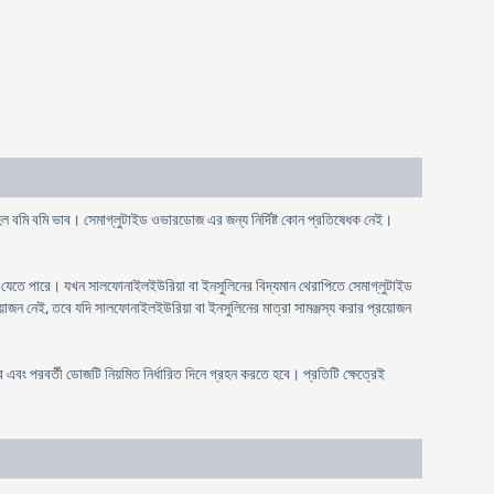
া হল বমি বমি ভাব। সেমাগ্লুটাইড ওভারডোজ এর জন্য নির্দিষ্ট কোন প্রতিষেধক নেই।
যেতে পারে। যখন সালফোনাইলইউরিয়া বা ইনসুলিনের বিদ্যমান থেরাপিতে সেমাগ্লুটাইড
রয়োজন নেই, তবে যদি সালফোনাইলইউরিয়া বা ইনসুলিনের মাত্রা সামঞ্জস্য করার প্রয়োজন
 পরবর্তী ডোজটি নিয়মিত নির্ধারিত দিনে গ্রহন করতে হবে। প্রতিটি ক্ষেত্রেই