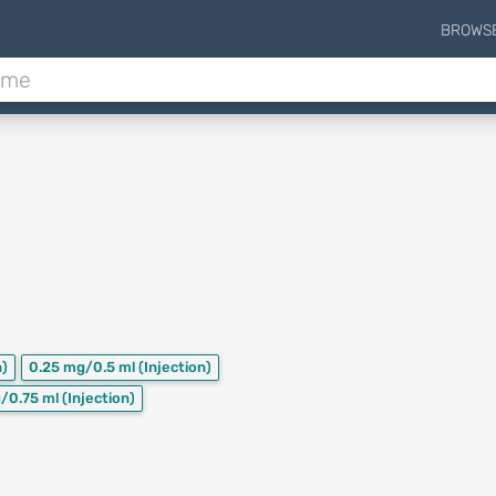
BROWS
n)
0.25 mg/0.5 ml
(Injection)
g/0.75 ml
(Injection)