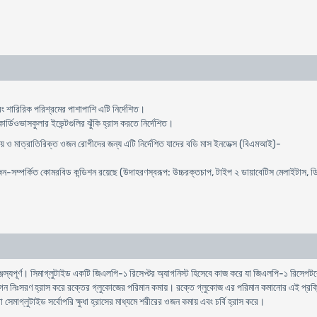
এবং শারিরিক পরিশ্রমের পাশাপাশি এটি নির্দেশিত।
ার্ডিওভাসকুলার ইভেন্টগুলির ঝুঁকি হ্রাস করতে নির্দেশিত।
কায় ও মাত্রাতিরিক্ত ওজন রোগীদের জন্য এটি নির্দেশিত যাদের বডি মাস ইনডেক্স (বিএমআই)-
-সম্পর্কিত কোমরবিড কন্ডিশন রয়েছে (উদাহরণস্বরূপ: উচ্চরক্তচাপ, টাইপ ২ ডায়াবেটিস মেলাইটাস, 
্যপূর্ণ। সিমাগ্লুটাইড একটি জিএলপি-১ রিসেপ্টর অ্যাগনিস্ট হিসেবে কাজ করে যা জিএলপি-১ রিসেপটরে
াগন নিঃসরণ হ্রাস করে রক্তের গ্লুকোজের পরিমান কমায়। রক্তে গ্লুকোজ এর পরিমান কমানোর এই প্রক্রিয়
েমাগ্লুটাইড সর্বোপরি ক্ষুধা হ্রাসের মাধ্যমে শরীরের ওজন কমায় এবং চর্বি হ্রাস করে।