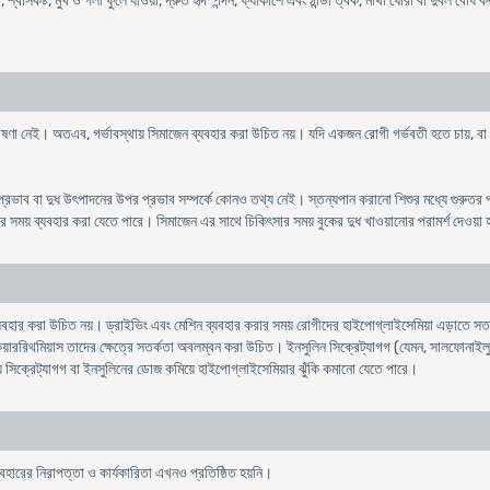
া), শ্বাসকষ্ট, মুখ ও গলা ফুলে যাওয়া, দ্রুত হৃদস্পন্দন, ফ্যাকাশে এবং ঠান্ডা ত্বক, মাথা ঘোরা বা দুর্
ত গবেষণা নেই। অতএব, গর্ভাবস্থায় সিমাজেন ব্যবহার করা উচিত নয়। যদি একজন রোগী গর্ভবতী হতে চায়, বা
র প্রভাব বা দুধ উৎপাদনের উপর প্রভাব সম্পর্কে কোনও তথ্য নেই। স্তন্যপান করানো শিশুর মধ্যে গুরুত
নোর সময় ব্যবহার করা যেতে পারে। সিমাজেন এর সাথে চিকিৎসার সময় বুকের দুধ খাওয়ানোর পরামর্শ দেওয়া 
যবহার করা উচিত নয়। ড্রাইভিং এবং মেশিন ব্যবহার করার সময় রোগীদের হাইপোগ্লাইসেমিয়া এড়াতে সতর্ক
 ট্যাকিয়াররিথমিয়াস তাদের ক্ষেত্রে সতর্কতা অবলম্বন করা উচিত। ইনসুলিন সিক্রেট্যাগগ (যেমন, সালফোনাই
য় সিক্রেট্যাগগ বা ইনসুলিনের ডোজ কমিয়ে হাইপোগ্লাইসেমিয়ার ঝুঁকি কমানো যেতে পারে।
যবহারের নিরাপত্তা ও কার্যকারিতা এখনও প্রতিষ্ঠিত হয়নি।