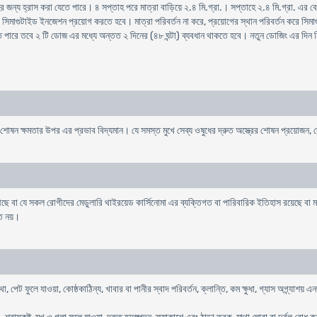
র জন্য হ্রাস করা যেতে পারে। ৪ সপ্তাহ পরে মাত্রা বাড়িয়ে ২.৪ মি.গ্রা.। সপ্তাহে ২.৪ মি.গ্রা. এর বেশ
সিমাগুটাইড ইনজেশন প্রয়োগ করতে হবে। মাত্রা পরিবর্তন না করে, প্রয়োগের স্থান পরিবর্তন করে সিমা
 পারে তবে ২ টি ডোজ এর মধ্যে অন্তত ২ দিনের (৪৮ ঘন্টা) ব্যবধান থাকতে হবে। নতুন ডোজিং এর দিন 
র শোষন ক্ষমতার উপর এর প্রভাব বিদ্যমান। যে সমস্ত মুখে সেব্য ওষুধের দ্রুত অস্ত্রের শোষন প্রয়োজন
যে সকল রোগীদের মেডুলারি থাইরয়েড কার্সিনোমা এর ব্যক্তিগত বা পারিবারিক ইতিহাস রয়েছে বা মাল্টিপ
িত নয়।
া, পেট ফুলে যাওয়া, কোষ্ঠকাঠিন্য, খাবার বা পানীর স্বাদ পরিবর্তন, ক্লান্তি, কম ক্ষুধা, গ্যাস অগ্ন্যা