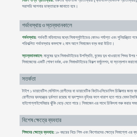
বিরল পার্শ্ব প্রতিক্রিয়া
: গুরুতর অ্যালার্জি প্রতিক্রিয়া (অ্যানাফিল্যাকটিক প্রতিক্রিয়
সরাসরি আপনার ডাক্তারকে জানাতে হবে।
গর্ভাবস্থায় ও স্তন্যদানকালে
গর্ভবস্থায়
: গর্ভবতী মহিলাদের মধ্যে সিমাপ্লুটাইডের কোনও পর্যাপ্ত এবং সুনিয়ন্ত্রি
পরিকল্পিত গর্ভাবস্থার কমপক্ষে ২ মাস আগে সিমাজেন বন্ধ করা উচিত।
স্তন্যদানকালে
: মানুষের দুধে সিমাগুটাইডের উপস্থিতি, বুকের দুধ খাওয়ানো শিশুর উপ
সিমাজেনের একটি শোষণ বর্ধক, এবং সিমাগুটাইডের বিকল্প ফর্মুলেশন, যা স্তন্যপান করা
সতর্কতা
টাইপ ১ ডায়াবেটিস মেলিটাস রোগীদের বা ডায়াবেটিক কিটোএসিডোসিস চিকিত্সার জন্য ব্
রোগীদের হৃদযন্ত্রের দুর্বলতা রয়েছে যা হৃদস্পন্দন বৃদ্ধির ফলে খারাপ হতে পারে যেমন
হাইপোগ্লাইসেমিয়ার ঝুঁকি বেড়ে যেতে পারে। সিমাজেন এর সাথে চিকিৎসা শুরু করার সম
বিশেষ ক্ষেত্রে ব্যবহার
শিশুদের ক্ষেত্রে ব্যবহার:
১৮ বছরের নিচে শিশু এবং কিশোরদের ক্ষেত্রে সিমাগ্লো এর ব্