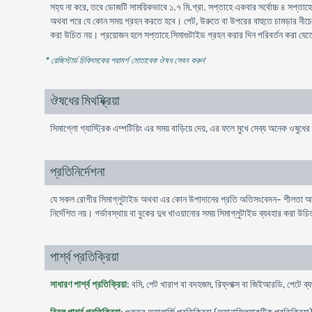
সহ্য না করে, তবে ডোজটি সাময়িকভাবে ১.৭ মি.গ্রা. সপ্তাহে একবার সর্বোচ্চ ৪ সপ্তাহে
অথবা পরে যে কোন সময় গ্রহন করতে হবে। পেট, উরুতে বা উপরের বাহুতে চামড়ার নীচে 
করা উচিত নয়। প্রয়োজন হলে সপ্তাহে সিমাগুটাইড গ্রহন করার দিন পরিবর্তন করা যেতে
* রেজিস্টার্ড চিকিৎসকের পরামর্শ মোতাবেক ঔষধ সেবন করুন
'
ঔষধের মিথষ্ক্রিয়া
সিমাগ্লো গ্যাস্ট্রিক এম্পটিয়িং এর সময় বাড়িয়ে দেয়, এর ফলে মুখে সেব্য অনেক ওষুধে
প্রতিনির্দেশনা
যে সকল রোগীর সিমাগ্লুটাইড অথবা এর কোন উপাদানের প্রতি অতিসংবেদন- শীলতা আছে বা 
নির্দেশিত নয়। গর্ভাবস্থায় বা বুকের দুধ খাওয়ানোর সময় সিমাগ্লুটাইড ব্যবহার করা উচ
পার্শ্ব প্রতিক্রিয়া
সাধারণ পার্শ্ব প্রতিক্রিয়া
: বমি, পেট খারাপ বা বদহজম, রিফ্লাক্স বা জিইআরডি, পেটে ব্যথ