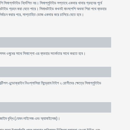
ি সিমাগ্লটাইড নির্দেশিত নয়। সিমাপ্লুটাইড সপ্তাহে একবার খাবার গ্রহনের পূর্বে
গুটাইড গ্রহন করা যেতে পারে। সিমাগুটাইড কখনই মাংসপেশি অথবা শিরা পথে ব্যবহার
নির্বাচন করার পরে, সাপ্তাহিত ডোজ একবার করে চালিয়ে যেতে হবে।
, সেসব ওষুধের সাথে সিমাগ্লো এর ব্যবহার সতর্কতার সাথে করতে হবে।
ল এন্ডোক্রাইন নিওপ্লাসিয়া সিন্ড্রোম টাইপ ২ রোগীদের ক্ষেত্রে সিমাগ্লুটাইড
শয় এনজাইম বৃদ্ধি (যেমন লাইপেজ এবং অ্যামাইলেজ)।