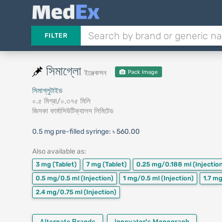
FILTER
সিমাগ্লো
ইঞ্জেকসন
Pack Image
সিমাগ্লুটাইড
০.৫ মিগ্রা/০.৩৭৫ মিলি
জিসকা ফার্মাসিউটিক্যালস লিমিটেড
0.5 mg pre-filled syringe:
৳ 560.00
Also available as:
3 mg
(Tablet)
7 mg
(Tablet)
0.25 mg/0.188 ml
(Injectio
0.5 mg/0.5 ml
(Injection)
1 mg/0.5 ml
(Injection)
1.7 m
2.4 mg/0.75 ml
(Injection)