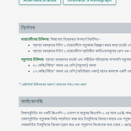
Alternate Brands
Innovator's Monograph
নির্দেশনা
ডায়াবেটিসের চিকিৎসা
: সিমাগ্লো নিম্নোক্ত উপসর্গে নির্দেশিত-
প্রাপ্ত বয়স্কদের টাইপ ২ ডায়াবেটিসে গ্লুকোজ নিয়ন্ত্রণ করার জন্য ডায়েট 
প্রাপ্ত বয়স্কদের টাইপ ২ ডায়াবেটিসে প্রতিষ্ঠিত কার্ডিওভাসকুলার রোগ এবং ক
স্থুলতার চিকিৎসা
: প্রাপ্ত বয়স্কদের ডায়েট এবং শারীরিক পরিশ্রমের পাশাপাশি স্থূল
২
৩০ কেজি/মিটার
অথবা এর বেশি (স্থূলতা) অথবা
২
২৭ কেজি/মিটার
অথবা এর বেশি (অতিরিক্ত ওজন) যাদের কমপক্ষে একটি ওজন
* রেজিস্টার্ড চিকিৎসকের পরামর্শ মোতাবেক ঔষধ সেবন করুন
'
ফার্মাকোলজি
সিমাগ্লুটাইড হল একটি জিএলপি-১ এনালগ যা মানুষের জিএলপি-১ এর সাথে ৯৪% সামঞ্জস
সেমাগ্লুটাইড গ্লুকোজ নির্ভর পদ্ধতিতে কাজ করে ইনসুলিনের নিঃসরণ বাড়ায় এবং গ্লুক
সেমাগুটাইড ইনসুলিনের নিঃসরণ হ্রাস করে এবং গ্লুকাগন নিঃসরণকে বাধা দেয়না। এছাড়া স