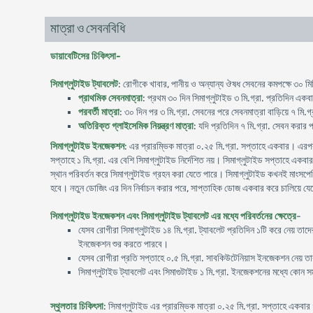
মাত্রা ও সেবনবিধি
ডায়াবেটিসের চিকিৎসা-
সিমাগ্লুটাইড ট্যাবলেট
: রোগীকে খাবার, পানীয় ও অন্যান্য ঔষধ সেবনের কমপক্ষে ৩০ মিন
প্রাথমিক সেবনমাত্রা
: প্রথম ৩০ দিন সিমাগ্লুটাইড ৩ মি.গ্রা. প্রতিদিন এ
পরবর্তী মাত্রা
: ৩০ দিন পর ৩ মি.গ্রা. সেবনের পরে সেবনমাত্রা বাড়িয়ে ৭ মি.
অতিরিক্ত গ্লাইসেমিক নিয়ন্ত্রণ মাত্রা
: যদি প্রতিদিন ৭ মি.গ্রা. সেবন করার
সিমাগ্লুটাইড ইনজেকশন
: এর প্রারম্ভিক মাত্রা ০.২৫ মি.গ্রা. সপ্তাহে একবার। এরপর
সপ্তাহে ১ মি.গ্রা. এর বেশি সিমাগ্লুটাইড নির্দেশিত নয়। সিমাগ্লুটাইড সপ্তাহে একব
স্থান পরিবর্তন করে সিমাগ্লুটাইড গ্রহন করা যেতে পারে। সিমাগ্লুটাইড কখনই মাংসপে
হবে। নতুন ডোজিং এর দিন নির্বাচন করার পরে, সাপ্তাহিক ডোজ একবার করে চালিয়ে য
সিমাগ্লুটাইড ইনজেকশন এবং সিমাগ্লুটাইড ট্যাবলেট এর মধ্যে পরিবর্তনের ক্ষেত্রে
-
যেসব রোগীরা সিমাগ্লুটাইড ১৪ মি.গ্রা. ট্যাবলেট প্রতিদিন ১টি করে নেয় তা
ইনজেকশন শুর করতে পারবে।
যেসব রোগীরা প্রতি সপ্তাহে ০.৫ মি.গ্রা. সাবকিউটেনিয়াস ইনজেকশন নেয় তারা
সিমাগ্লুটাইড ট্যাবলেট এবং সিমাগুটাইড ১ মি.গ্রা. ইনজেকশনের মধ্যে কোন স
স্থুলতার চিকিৎসা
: সিমাগ্লুটাইড এর প্রারম্ভিক মাত্রা ০.২৫ মি.গ্রা. সপ্তাহে একবার 