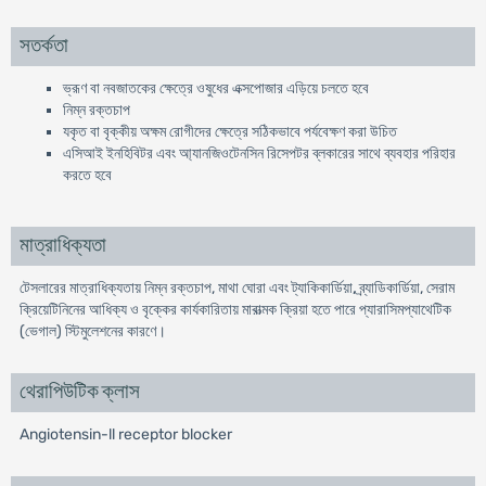
সতর্কতা
ভ্রূণ বা নবজাতকের ক্ষেত্রে ওষুধের এক্সপোজার এড়িয়ে চলতে হবে
নিম্ন রক্তচাপ
যকৃত বা বৃক্কীয় অক্ষম রোগীদের ক্ষেত্রে সঠিকভাবে পর্যবেক্ষণ করা উচিত
এসিআই ইনহিবিটর এবং আ্যানজিওটেনসিন রিসেপটর ব্লকারের সাথে ব্যবহার পরিহার
করতে হবে
মাত্রাধিক্যতা
টেসলারের মাত্রাধিক্যতায় নিম্ন রক্তচাপ, মাথা ঘোরা এবং ট্যাকিকার্ডিয়া, ব্র্যাডিকার্ডিয়া, সেরাম
ক্রিয়েটিনিনের আধিক্য ও বৃক্কের কার্যকারিতায় মারাত্মক ক্রিয়া হতে পারে প্যারাসিমপ্যাথেটিক
(ভেগাল) স্টিমুলেশনের কারণে।
থেরাপিউটিক ক্লাস
Angiotensin-ll receptor blocker