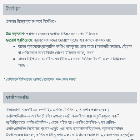
নির্দেশনা
টেসলার মিম্নোক্ত উপসর্গে নির্দেশিত-
উচ্চ রক্তচাপ
: প্রাপ্তবয়স্কদের অপরিহার্য উচ্চরক্তচাপের চিকিৎসায়
হৃদরোগ প্রতিরোধে
: প্রাপ্তবয়স্কদের হৃদরোগে মৃত্যুর হার কমাতে ব্যবহৃত হয়:
যাদের অ্যাথেরোথ্রম্বোটিক কার্ডিওভাসকুলার রোগ আছে (করোনারী হৃদরোগ, স্ট্রোক
বা পেরিফেরাল আরটারিয়াল রোগের ইতিহাস আছে) অথবা
যাদের টাইপ ২ ডায়াবেটিস মেলাইটাস এর সাথে নিবন্ধিত টার্গেট অরগান নিষ্ক্রিয়তা
আছে।
* রেজিস্টার্ড চিকিৎসকের পরামর্শ মোতাবেক ঔষধ সেবন করুন
'
ফার্মাকোলজি
টেলমিসারটান একটি নন-পেপটাইড এনজিওটেনসিন-২ রিসেপ্টর প্রতিবন্ধক।
এনজিওটেনসিন-২ এনজিওটেনসিন রূপান্তরকারী এনজাইম দ্বারা অনুঘটকযুক্ত একটি
প্রতিক্রিয়াতে এনজিওটেনসিন-১ থেকে গঠিত হয়। এনজিওটেনসিন-২ হল রেনিন-
এনজিওটেনসিন সিস্টেমের প্রধান এজেন্ট, এর সাথে ভ্যাসোকনস্ট্রিকশন, অ্যালডোস্টেরন
উৎপাদন এবং নিঃসরণ, কার্ডিয়াক স্টিমুলেশন এবং সোডিয়ামের রেনাল রি-এ্যাবজরপসন অন্তর্ভুক্ত