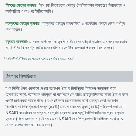
শিশুদের ক্ষেত্রে ব্যবহার
: শিশু এবং কিশোরদের ক্ষেত্রে টেলমিসারটান ব্যবহারের নিরাপত্তা ও
কার্যকারিতা এখনও প্রতিষ্ঠিত হয়নি।
বয়স্কদের ক্ষেত্রে ব্যবহার
: বয়স্কদের ক্ষেত্রে কার্যকারিতা ও সতর্কতার ক্ষেত্রে কোন পার্থক্য
দেখা যায়নি।
যকৃতের অক্ষমতা
: এ সকল রোগীদের ক্ষেত্রে ধীরে ধীরে সেবনমাত্রা বাড়াতে হবে এবং সতর্কতার
সাথে বিলিয়ারি অবস্ট্রাকটিভ ডিজঅর্ডার বা হেপাটিক অক্ষমতা পর্যবেক্ষণ করতে হবে।
* রেজিস্টার্ড চিকিৎসকের পরামর্শ মোতাবেক ঔষধ সেবন করুন
'
ঔষধের মিথষ্ক্রিয়া
যখন নির্দিষ্ট ঔষধ একসাথে নেওয়া হয় তখন ঔষধের মিথস্ক্রিয়া বিকাশের সম্ভাবনা থাকে।
টেসলারের সাথে, পটাসিয়াম পরিপূরক বা পটাসিয়াম স্পেয়ারিং ডাইয়ুরেটিকসের মতো ঔষধের ফলে
একটি মিথস্ক্রিয়া ঘটাতে পারে । যখন টেসলার ডিগোক্সিনের সাথে একত্রে দেয়া হয় তখন
ডিগোক্সিনের পিক প্লাজমা ঘনত্ব (৪৯%) এবং সাধারন ঘনত্বের (২০%) পর্যবেক্ষণ করা হয়।
NSAID ব্যবহারের ফলে প্রসাবের প্রতিবন্ধকতা এবং অ্যান্টিহাইপারটেনসিভ প্রভাব হ্রাস
হওয়ার ঝুঁকি বাড়তে পারে। টেসলার এবং NSAID থেরাপি গ্রহণকারী রোগীদের মাঝে মাঝে
রেনাল ফাংশন পর্যবেক্ষণ করতে হবে।