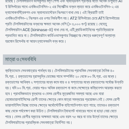
রয়েছে। টেলমিসারটান ভাসকুলার মসৃণ পেশী এবং অ্যাড্রিনাল গ্রন্থির মতো অনেক টিস্যুতে AT
1 রিসিপ্টরের সাথে এনজিওটেনসিন-২ এর সিলেক্টিভ বন্ধন ব্যহত করে এনজিওটেনসিন-২ এর
ভ্যাসোকনস্ট্রিকশন এবং অ্যালডোস্টেরন নিঃসরণে বাধা দেয়। এই ক্রিয়াটি তাই
এনজিওটেনসিন-২ নিঃসরন এর ওপর নির্ভরশীল নয়। AT2 রিসিপ্টরের চেয়ে AT1 রিসেপ্টারের
প্রতি টেলমিসারটানের বন্ধনের ক্ষমতা অনেক বেশি (> ৩,০০০ গুণ) রয়েছে। যেহেতু
টেলমিসারটান ACE (kininase-II) বাধা দেয় না, এটি ব্র্যাডিকাইনিনের প্রতিক্রিয়াকে
প্রভাবিত করে না। টেলমিসারটান কার্ডিওভাসকুলার নিয়ন্ত্রণের ক্ষেত্রে গুরুত্বপূর্ণ অন্যান্য
হরমোন রিসেপ্টর বা আয়ন চ্যানেলগুলি বন্ধ করে।
মাত্রা ও সেবনবিধি
ব্যক্তিভেদে সেবনমাত্রার পার্থক্য হয়। টেলমিসারটানের প্রাথমিক সেবনমাত্রা দৈনিক ৪০
মি.গ্রা.। রক্তচাপের হ্রাসবৃদ্ধি ডোজের সাথে সম্পর্কিত ২০ থেকে ৮০ মি.গ্রা. এর মধ্যে।
রক্তচাপের আধিক্য ২ সপ্তাহের মধ্যে কমে যায় ও ৪ সপ্তাহের মধ্যে রক্তচাপের সর্বোচ্চ উন্নতি
হয়। যদি ৮০ মি.গ্রা. দেয়ার পরও অধিক রক্তচাপ না কমে সেক্ষেত্রে কম্বিনেশন আরম্ভ করতে
হবে। প্রাথমিকভাবে বৃদ্ধদের ও যেসব রোগীর মূত্রজনিত সমস্যা আছে এবং যারা
হেমোডায়ালাইসিসের রোগী তাদের ক্ষেত্রে কোন মাত্রা সমন্বয়ের প্রয়োজন নেই। যেসব রোগী
ডায়ালাইসিস নিচ্ছে তাদের ক্ষেত্রে অর্থোস্টেটিক হাইপোটেনশান হতে পারে; তাদেরও রক্তচাপ
কাছ থেকে পর্যবেক্ষণ করা উচিত। টেলমিসারটান ট্যাবলেট খাবারের সাথে বা ছাড়া নেয়া যেতে
পারে। যেসব রোগীর যকৃতের অক্ষমতা আছে এবং বয়স ৭৫ বছর বা তার উর্দ্ধে তাদের ক্ষেত্রে
টেলমিসারটানের প্রারম্ভিক সেবনমাত্রা নির্দেশিত নয়।