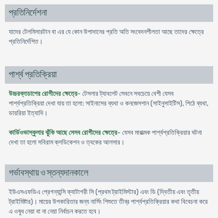
প্রতিনির্দেশনা
যাদের টেলমিসারটান বা এর যে কোন উপাদানের প্রতি অতি সংবেদনশীলতা আছে তাদের ক্ষেত্রে
প্রতিনির্দেশিত।
পার্শ্ব প্রতিক্রিয়া
উচ্চরক্তচাপের রোগীদের ক্ষেত্রে
- টেসলার ট্যাবলেট সেবনে সবচেয়ে বেশী যেসব
পার্শ্বপ্রতিক্রিয়া দেখা যায় তা হলো: সাইনাসের ব্যথা ও কনজেসশান (সাইনুসাইটিস), পিঠে ব্যথা,
ডায়রিয়া ইত্যাদি।
কার্ডিওভাস্কুলার ঝুঁকি আছে সেসব রোগীদের ক্ষেত্রে
- যেসব মারাত্মক পার্শ্বপ্রতিক্রিয়ার ঘটনা
দেখা তা হলো সবিরাম ক্লডিকেশন ও ত্বকের আলসার।
গর্ভাবস্থায় ও স্তন্যদানকালে
ইউএসএফডিএ প্রেগন্যান্সি ক্যাটাগরী সি (প্রথম ট্রাইমিস্টার) এবং ডি (দ্বিতীয় এবং তৃতীয়
ট্রাইমিষ্টার)। মায়ের উপকারিতার জন্য নার্সিং শিশুতে তীব্র পার্শ্বপ্রতিক্রিয়ার কথা বিবেচনা করে
এ ওষুধ নেয়া বা না নেয়া নির্বাচন করতে হবে।