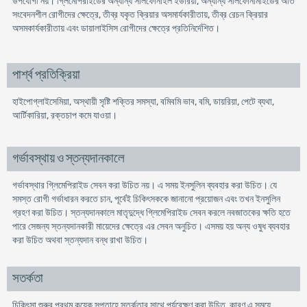
উপযোগী নয়। গ্লিমেপিরাইডের অন্যান্য সালফোনাইল ইউরিয়া, অন্যান্য সালফোনামাইডের অতি
সংবেদনশীল রোগীদের ক্ষেত্রে, তীব্র যকৃত ক্রিয়ার অসমার্যকারীতায়, তীব্র রেচন ক্রিয়ার
অসমকার্যকারীতায় এবং ডায়ালাইসিস রোগীদের ক্ষেত্রে প্রতিনির্দেশিত।
পার্শ্ব প্রতিক্রিয়া
হাইপোগ্লাইসেমিয়া, অস্থায়ী সৃষ্টি শক্তির সমস্যা, বমিবমি ভাব, বমি, ডায়রিয়া, পেটে ব্যথা,
আর্টিকারিয়া, রক্তচাপ কমে যাওয়া।
গর্ভাবস্থায় ও স্তন্যদানকালে
গর্ভাবস্থার গ্লিমেপিরাইড সেবন করা উচিত নয়। এ সময় ইনসুলিন ব্যবহার করা উচিত। যে
সমস্ত রোগী গর্ভাধারন করতে চান, পূর্বেই চিকিৎসককে জানানো প্রয়োজন এবং তখন ইনসুলিন
গ্রহণ করা উচিত। স্তন্যদানকালে মাতৃদুদ্ধে গ্লিমেপিরাইড সেবন করলে নবজাতকের ক্ষতি হতে
পারে সেজন্য স্তন্যদানকারী মায়েদের ক্ষেত্রে এর সেবন অনুচিত। এসময় হয় অন্য ওষুধ ব্যবহার
করা উচিত অথবা স্তন্যদান বন্ধ রাখা উচিত।
সতর্কতা
চিকিৎসা শুরুর প্রথম কয়েক সপ্তাহে সতর্কতার সাথে পর্যবেক্ষণ করা উচিত, কারণ এ সময়ে