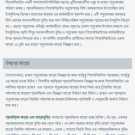
গ্লিমেপিরাইড একটি সালফোনাইলইউরিয়া ধরনের এন্টিডায়াবেটিক ওষুধ যা রক্তে গ্লুকোজের
পরিমাণ কমায়। প্রাথমিকভাবে গ্লিমেপিরাইড অগ্ন্যাশয়ের বিটা কোষগুলোকে উত্তেজিত করে
ইনসুলিনের নিঃসরণ বাড়ানোর মাধ্যমে এর কার্যকারীতা প্রদর্শন করে। এটি গ্লুকোজের সমন্বয়ে
বিটা কোষের সংবেদনশীলতা বৃদ্ধি করে ফলে ফিজিওলজিক গ্লুকোজের প্ররোচনায় ইনসুলিন নিঃসৃত
হয়। এছাড়া অগ্ন্যাশয়-বহির্ভূত কার্যকারীতা যেমনঃ যকৃতের বেসাল গ্লুকোজ উৎপাদন কমানো এবং
ইনসুলিনের প্রতি টিস্যু সংবেদনশীলতা বৃদ্ধি ও গ্লুকোজ গ্রহণ গ্লিমেপিরাইডের কার্যকারীতার
উপর প্রভাব বিস্তার করে। নন ফাস্টিং ডায়াবেটিক রোগীদের ক্ষেত্রে গ্লিমেপিরাইডের একক
মাত্রা ২৪ ঘন্টা ধরে রক্তে গ্লুকোজের মাত্রা নিয়ন্ত্রণ করে।
ঔষধের মাত্রা
তত্বগতভাবে, রক্তে গ্লুকোজের মাত্রা নিয়ন্ত্রণের জন্য যতটুকু গ্লিমেপিরাইড প্রয়োজন, ততটুকু
এর মাত্রা হওয়া উচিত। বিপাকীয় প্রক্রিয়া প্রত্যাশিতভাবে নিয়ন্ত্রণের জন্য গ্লিমেপিরাইড এর
সর্বনিম্ন প্রয়োগ রক্তে এবং প্রসাবে গ্লুকোজের মাত্রার উপর নির্ভর করে (নিয়মিত মাত্রা
পর্যবেক্ষণের মাধ্যমে প্রারম্ভিক এবং নিয়ন্ত্রণ মাত্রা নির্ধারণ করা উচিত। রক্তে এবং প্রস্রাবে
গ্লুকোজের মাত্রা নিয়মিত পর্যবেক্ষণের মাধ্যমে চিকিৎসার প্রাইমারী ও সেকেন্ডারী ব্যর্থতা নির্ধারণ
করা যায়।
প্রারম্ভিক মাত্রা এবং মাত্রাবৃদ্ধি
: সাধারণত প্রারম্ভিক মাত্রা হচ্ছে দৈনিক ১ মি.গ্রা. একবার
প্রয়োজনবোধে মাত্রা বৃদ্ধি করা যেতে পারে। যে কোন প্রকার মাত্রা বৃদ্ধি রক্তে গ্লুকোজের
মাত্রা নিয়মিত পর্যবেক্ষণ এর মাধ্যমে ১ থেকে ২ সপ্তাহ বিরতি দিয়ে এবং পর্যায়ক্রমিকভাবে বৃদ্ধি