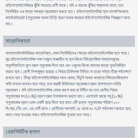
হাইপোগ্লাইসেমিয়ার ঝুঁকি সবচেয়ে বেশী থাকে। যদি এ ধরনের ঝুঁকির সম্ভাবনা থাকে, তবে
গ্লিমিরিড এর মাত্রা সমন্বয় প্রয়োজনে করতে হবে। হাইপোগ্লাইসেমিয়া হলে তাৎক্ষণিকভাবে
কার্বোহাইড্রেট (গ্লুকোেজ অথবা চিনি) গ্রহণ করার মাধ্যমে হাইপোগ্লাইসেমিয়া নিয়ন্ত্রণে আনা
যায়।
মাত্রাধিক্যতা
সালফোনাইলইউরিয়ার মাত্রাধিক্য, যেমন গ্লিমিরিডের ক্ষেত্রে হাইপোগ্লাইসেমিয়া হতে পারে।
মৃদু হাইপোগ্লাইসেমিক লক্ষণ সমুহে সংজ্ঞাহীন না হলে কিংবা নিউরোলজিক সমস্যাসমূহের
অনুপস্থিতিতে মুখে দ্রুত গ্লুকোজ দিতে হবে এবং ওষুধের কিংবা খাদ্যের মাত্রা পুনঃনির্ধারিত
করতে হবে। রোগী বিপদমুক্ত হয়েছে এ বিষয়ে চিকিৎসক নিশ্চিত না হওয়া পর্যন্ত তীক্ষ্ণ পর্যবেক্ষণে
রাখতে হবে। তীব্র হাইপোগ্লাইসেমিয়ার সাথে কোমা, খিঁচুনি অথবা অন্যান্য নিউরোলজিক্যাল
ক্ষতি কখনও কখনও হতে পারে, তবে জরুরী চিকিৎসার প্রয়োজনে দ্রুত হাসপাতালে ভর্তির
প্রয়োজন। যদি হাইপোগ্লাইসেমিক কোমা ধারণা করা বা নির্নীত হয় তবে রোগীর শিরায়
গ্লুকোজের ঘন (৫০%) দ্রবণ দ্রুত ইনজেকশন করতে হবে। এরপরেই আরো লঘু (১০%)
গ্লুকোজের দ্রবণ এমন একটি হারে দিতে হবে যাতে এটি রক্তে গ্লুকোজের পরিমাণ ১০০
মি.গ্রা./ডি.এল. এর বেশী রাখে। রোগীদের অবশ্যই ২৪ থেকে ৪৮ ঘণ্টা পর্যবেক্ষণে রাখতে হবে,
কারণ সেরে যাওয়ার পরেও হাইপোগ্লাইসেমিয়া পুনরায় হতে পারে।
থেরাপিউটিক ক্লাস