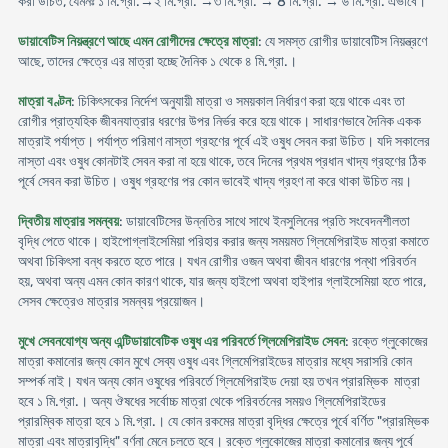
করা উচিত, যেমনঃ ১ মি.গ্রা.→২ মি.গ্রা. →৩ মি.গ্রা. → 8 মি.গ্রা. → ৬ মি.গ্রা. এভাবে।
ডায়াবেটিস নিয়ন্ত্রণে আছে এমন রোগীদের ক্ষেত্রে মাত্রা
: যে সমস্ত রোগীর ডায়াবেটিস নিয়ন্ত্রণে
আছে, তাদের ক্ষেত্রে এর মাত্রা হচ্ছে দৈনিক ১ থেকে ৪ মি.গ্রা.।
মাত্রা বণ্টন
: চিকিৎসকের নির্দেশ অনুযায়ী মাত্রা ও সময়কাল নির্ধারণ করা হয়ে থাকে এবং তা
রোগীর প্রাত্যহিক জীবনযাত্রার ধরণের উপর নির্ভর করে হয়ে থাকে। সাধারণভাবে দৈনিক একক
মাত্রাই পর্যাপ্ত। পর্যাপ্ত পরিমাণ নাস্তা গ্রহণের পূর্বে এই ওষুধ সেবন করা উচিত। যদি সকালের
নাস্তা এবং ওষুধ কোনটাই সেবন করা না হয়ে থাকে, তবে দিনের প্রথম প্রধান খাদ্য গ্রহণের ঠিক
পূর্বে সেবন করা উচিত। ওষুধ গ্রহণের পর কোন ভাবেই খাদ্য গ্রহণ না করে থাকা উচিত নয়।
দ্বিতীয় মাত্রার সমন্বয়
: ডায়াবেটিসের উন্নতির সাথে সাথে ইনসুলিনের প্রতি সংবেদনশীলতা
বৃদ্ধি পেতে থাকে। হাইপোগ্লাইসেমিয়া পরিহার করার জন্য সময়মত গ্লিমেপিরাইড মাত্রা কমাতে
অথবা চিকিৎসা বন্ধ করতে হতে পারে। যখন রোগীর ওজন অথবা জীবন ধারণের পন্থা পরিবর্তন
হয়, অথবা অন্য এমন কোন কারণ থাকে, যার জন্য হাইপো অথবা হাইপার গ্লাইসেমিয়া হতে পারে,
সেসব ক্ষেত্রেও মাত্রার সমন্বয় প্রয়োজন।
মুখে সেবনযোগ্য অন্য এন্টিডায়াবেটিক ওষুধ এর পরিবর্তে গ্লিমেপিরাইড সেবন
: রক্তে গ্লুকোজের
মাত্রা কমানোর জন্য কোন মুখে সেব্য ওষুধ এবং গ্লিমেপিরাইডের মাত্রার মধ্যে সরাসরি কোন
সম্পর্ক নাই। যখন অন্য কোন ওষুধের পরিবর্তে গ্লিমেপিরাইড দেয়া হয় তখন প্রারম্ভিক মাত্রা
হবে ১ মি.গ্রা.। অন্য ঔষধের সর্বোচ্চ মাত্রা থেকে পরিবর্তনের সময়ও গ্লিমেপিরাইডের
প্রারম্বিক মাত্রা হবে ১ মি.গ্রা.। যে কোন রকমের মাত্রা বৃদ্ধির ক্ষেত্রে পূর্বে বর্ণিত "প্রারম্ভিক
মাত্রা এবং মাত্রাবৃদ্ধি" বর্ণনা মেনে চলতে হবে। রক্তে গ্লুকোজের মাত্রা কমানোর জন্য পূর্বে