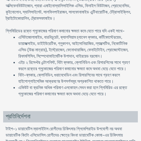
অক্সিফেনবিউটাজোন, প্যারা এমাইনোস্যালিসাইলিক এসিড, ফিনাইল বিউটাজন, প্রোবেনেসিড,
কুইনোলোন, স্যালিসাইলেট, সালফিনপাইরাজন, সালফোনামাইড এন্টিবায়োটিক, টেট্রাসাইক্লিন,
ট্রাইটোকোয়ালিন, ট্রোফসফামাইড।
গ্লিমিরিডের রক্তে গ্লুকোজের পরিমাণ কমানোর ক্ষমতা কমে যেতে পারে যদি একই সাথে-
এসিটাজোলামাইড, বারবিচূরেট, ক্যালসিয়াম চ্যানেল ব্লকার, কর্টিকোস্টেরয়েড,
ডায়াজক্সাইড, ডাইইউরেটিক, গ্লুকাগন, আইসোনিয়াজিড, ল্যাক্সেটিভ, নিকোটিনিক
এসিড (উচ্চ মাত্রায়), ইস্ট্রোজেন, ফেনোথায়াজিন, ফেনাইটোইন, প্রোজেস্টোজেন,
রিফামপিসিন, সিম্পেথোমাইমেটিক উপাদান, থাইরয়েড হরমোন।
এইচ ২ রিসেপ্টর এন্টাগনিস্ট, বিটা ব্লকার, ক্লোনিডিন এবং রিসারপিনের সাথে গ্রহণ
করলে রক্তের গ্লুকোজের পরিমাণ কমানোর ক্ষমতা কমে অথবা বেড়ে যেতে পারে।
বিটা-ব্লকার, ক্লোনিডিন, গুয়ানেথেডিন এবং রিসারপিনের সাথে গ্রহণ করলে
হাইপোগ্লাইসেমিক আক্রমণের উপসর্গসমূহ অপ্রকাশিত থাকতে পারে।
একিউট বা ক্রনিক অধিক পরিমাণ এলকোহল সেবন করা হলে গ্লিমিরিড এর রক্তে
গ্লুকোজের পরিমাণ কমানোর ক্ষমতা কমে অথবা বেড়ে যেতে পারে।
প্রতিনির্দেশনা
টাইপ-১ ডায়াবেটিস ম্যালাইটাস রোগীদের চিকিৎসার গ্লিমেপিরাইড উপযোগী নয় অথবা
ডায়াবেটিক কিটো এসিডোসিস রোগীদের ক্ষেত্রে কিংবা ডায়াবেটিক কোমা-এর চিকিৎসায়