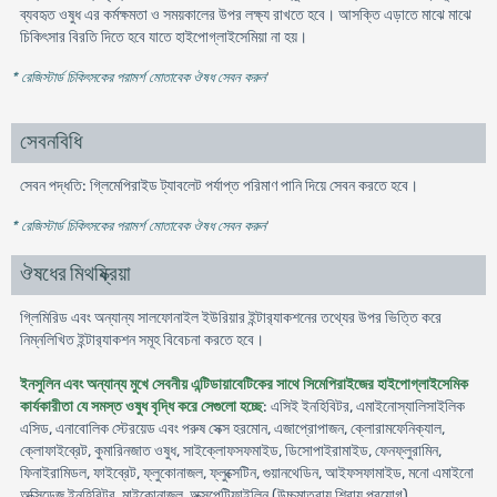
ব্যবহৃত ওষুধ এর কর্মক্ষমতা ও সময়কালের উপর লক্ষ্য রাখতে হবে। আসক্তি এড়াতে মাঝে মাঝে
চিকিৎসার বিরতি দিতে হবে যাতে হাইপোগ্লাইসেমিয়া না হয়।
* রেজিস্টার্ড চিকিৎসকের পরামর্শ মোতাবেক ঔষধ সেবন করুন
'
সেবনবিধি
সেবন পদ্ধতি: গ্লিমেপিরাইড ট্যাবলেট পর্যাপ্ত পরিমাণ পানি দিয়ে সেবন করতে হবে।
* রেজিস্টার্ড চিকিৎসকের পরামর্শ মোতাবেক ঔষধ সেবন করুন
'
ঔষধের মিথষ্ক্রিয়া
গ্লিমিরিড এবং অন্যান্য সালফোনাইল ইউরিয়ার ইন্টার‍্যাকশনের তথ্যের উপর ভিত্তি করে
নিম্নলিখিত ইন্টার‍্যাকশন সমূহ বিবেচনা করতে হবে।
ইনসুলিন এবং অন্যান্য মুখে সেবনীয় এন্টিডায়াবেটিকের সাথে সিমেপিরাইজের হাইপোগ্লাইসেমিক
কার্যকারীতা যে সমস্ত ওষুধ বৃদ্ধি করে সেগুলো হচ্ছে
: এসিই ইনহিবিটর, এমাইনোস্যালিসাইলিক
এসিড, এনাবোলিক স্টেরয়েড এবং পরুষ সেক্স হরমোন, এজাপ্রোপাজন, ক্লোরামফেনিক্যাল,
ক্লোফাইব্রেট, কুমারিনজাত ওষুধ, সাইক্লোফসফমাইড, ডিসোপাইরামাইড, ফেনফ্লুরামিন,
ফিনাইরামিডল, ফাইব্রেট, ফ্লুকোনাজল, ফ্লুক্সেটিন, গুয়ানথেডিন, আইফসফামাইড, মনো এমাইনো
অক্সিডেজ ইনহিবিটর, মাইকোনাজল, অক্সপেন্টিফাইলিন (উচ্চমাত্রায় শিরায় প্রয়োগ)