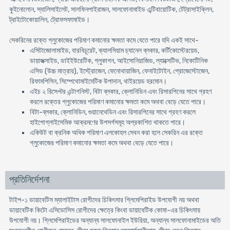
কুইনোলোন, স্যালিসাইলেট, সালফিনপাইরাজন, সালফোনামাইড এন্টিবায়োটিক, টেট্রাসাইক্লিন,
ট্রাইটোকোয়ালিন, ট্রোফসফামাইড।
সেকরিনের রক্তে গ্লুকোজের পরিমাণ কমানোর ক্ষমতা কমে যেতে পারে যদি একই সাথে-
এসিটাজোলামাইড, বারবিচূরেট, ক্যালসিয়াম চ্যানেল ব্লকার, কর্টিকোস্টেরয়েড,
ডায়াজক্সাইড, ডাইইউরেটিক, গ্লুকাগন, আইসোনিয়াজিড, ল্যাক্সেটিভ, নিকোটিনিক
এসিড (উচ্চ মাত্রায়), ইস্ট্রোজেন, ফেনোথায়াজিন, ফেনাইটোইন, প্রোজেস্টোজেন,
রিফামপিসিন, সিম্পেথোমাইমেটিক উপাদান, থাইরয়েড হরমোন।
এইচ ২ রিসেপ্টর এন্টাগনিস্ট, বিটা ব্লকার, ক্লোনিডিন এবং রিসারপিনের সাথে গ্রহণ
করলে রক্তের গ্লুকোজের পরিমাণ কমানোর ক্ষমতা কমে অথবা বেড়ে যেতে পারে।
বিটা-ব্লকার, ক্লোনিডিন, গুয়ানেথেডিন এবং রিসারপিনের সাথে গ্রহণ করলে
হাইপোগ্লাইসেমিক আক্রমণের উপসর্গসমূহ অপ্রকাশিত থাকতে পারে।
একিউট বা ক্রনিক অধিক পরিমাণ এলকোহল সেবন করা হলে সেকরিন এর রক্তে
গ্লুকোজের পরিমাণ কমানোর ক্ষমতা কমে অথবা বেড়ে যেতে পারে।
প্রতিনির্দেশনা
টাইপ-১ ডায়াবেটিস ম্যালাইটাস রোগীদের চিকিৎসার গ্লিমেপিরাইড উপযোগী নয় অথবা
ডায়াবেটিক কিটো এসিডোসিস রোগীদের ক্ষেত্রে কিংবা ডায়াবেটিক কোমা-এর চিকিৎসায়
উপযোগী নয়। গ্লিমেপিরাইডের অন্যান্য সালফোনাইল ইউরিয়া, অন্যান্য সালফোনামাইডের অতি