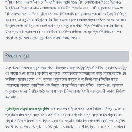
পরিমাণ কমায়। প্রাথমিকভাবে গ্লিমেপিরাইড অগ্ন্যাশয়ের বিটা কোষগুলোকে উত্তেজিত করে
ইনসুলিনের নিঃসরণ বাড়ানোর মাধ্যমে এর কার্যকারীতা প্রদর্শন করে। এটি গ্লুকোজের সমন্বয়ে
বিটা কোষের সংবেদনশীলতা বৃদ্ধি করে ফলে ফিজিওলজিক গ্লুকোজের প্ররোচনায় ইনসুলিন নিঃসৃত
হয়। এছাড়া অগ্ন্যাশয়-বহির্ভূত কার্যকারীতা যেমনঃ যকৃতের বেসাল গ্লুকোজ উৎপাদন কমানো এবং
ইনসুলিনের প্রতি টিস্যু সংবেদনশীলতা বৃদ্ধি ও গ্লুকোজ গ্রহণ গ্লিমেপিরাইডের কার্যকারীতার
উপর প্রভাব বিস্তার করে। নন ফাস্টিং ডায়াবেটিক রোগীদের ক্ষেত্রে গ্লিমেপিরাইডের একক
মাত্রা ২৪ ঘন্টা ধরে রক্তে গ্লুকোজের মাত্রা নিয়ন্ত্রণ করে।
ঔষধের মাত্রা
তত্বগতভাবে, রক্তে গ্লুকোজের মাত্রা নিয়ন্ত্রণের জন্য যতটুকু গ্লিমেপিরাইড প্রয়োজন, ততটুকু
এর মাত্রা হওয়া উচিত। বিপাকীয় প্রক্রিয়া প্রত্যাশিতভাবে নিয়ন্ত্রণের জন্য গ্লিমেপিরাইড এর
সর্বনিম্ন প্রয়োগ রক্তে এবং প্রসাবে গ্লুকোজের মাত্রার উপর নির্ভর করে (নিয়মিত মাত্রা
পর্যবেক্ষণের মাধ্যমে প্রারম্ভিক এবং নিয়ন্ত্রণ মাত্রা নির্ধারণ করা উচিত। রক্তে এবং প্রস্রাবে
গ্লুকোজের মাত্রা নিয়মিত পর্যবেক্ষণের মাধ্যমে চিকিৎসার প্রাইমারী ও সেকেন্ডারী ব্যর্থতা নির্ধারণ
করা যায়।
প্রারম্ভিক মাত্রা এবং মাত্রাবৃদ্ধি
: সাধারণত প্রারম্ভিক মাত্রা হচ্ছে দৈনিক ১ মি.গ্রা. একবার
প্রয়োজনবোধে মাত্রা বৃদ্ধি করা যেতে পারে। যে কোন প্রকার মাত্রা বৃদ্ধি রক্তে গ্লুকোজের
মাত্রা নিয়মিত পর্যবেক্ষণ এর মাধ্যমে ১ থেকে ২ সপ্তাহ বিরতি দিয়ে এবং পর্যায়ক্রমিকভাবে বৃদ্ধি
করা উচিত, যেমনঃ ১ মি.গ্রা.→২ মি.গ্রা. →৩ মি.গ্রা. → 8 মি.গ্রা. → ৬ মি.গ্রা. এভাবে।