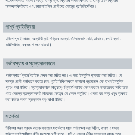
সংবেদনশীল রোগীদের ক্ষেত্রে, তীব্র যকৃত ক্রিয়ার অসমার্যকারীতায়, তীব্র রেচন ক্রিয়ার
অসমকার্যকারীতায় এবং ডায়ালাইসিস রোগীদের ক্ষেত্রে প্রতিনির্দেশিত।
পার্শ্ব প্রতিক্রিয়া
হাইপোগ্লাইসেমিয়া, অস্থায়ী সৃষ্টি শক্তির সমস্যা, বমিবমি ভাব, বমি, ডায়রিয়া, পেটে ব্যথা,
আর্টিকারিয়া, রক্তচাপ কমে যাওয়া।
গর্ভাবস্থায় ও স্তন্যদানকালে
গর্ভাবস্থার গ্লিমেপিরাইড সেবন করা উচিত নয়। এ সময় ইনসুলিন ব্যবহার করা উচিত। যে
সমস্ত রোগী গর্ভাধারন করতে চান, পূর্বেই চিকিৎসককে জানানো প্রয়োজন এবং তখন ইনসুলিন
গ্রহণ করা উচিত। স্তন্যদানকালে মাতৃদুদ্ধে গ্লিমেপিরাইড সেবন করলে নবজাতকের ক্ষতি হতে
পারে সেজন্য স্তন্যদানকারী মায়েদের ক্ষেত্রে এর সেবন অনুচিত। এসময় হয় অন্য ওষুধ ব্যবহার
করা উচিত অথবা স্তন্যদান বন্ধ রাখা উচিত।
সতর্কতা
চিকিৎসা শুরুর প্রথম কয়েক সপ্তাহে সতর্কতার সাথে পর্যবেক্ষণ করা উচিত, কারণ এ সময়ে
হাইপোগ্লাইসেমিয়ার ঝুঁকি সবচেয়ে বেশী থাকে। যদি এ ধরনের ঝুঁকির সম্ভাবনা থাকে, তবে