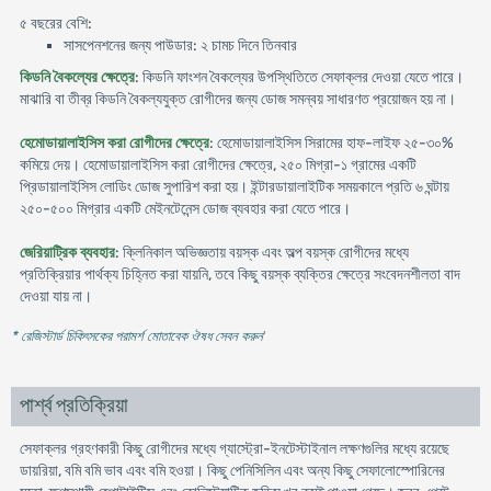
৫ বছরের বেশি:
সাসপেনশনের জন্য পাউডার: ২ চামচ দিনে তিনবার
কিডনি বৈকল্যের ক্ষেত্রে
: কিডনি ফাংশন বৈকল্যের উপস্থিতিতে সেফাক্লর দেওয়া যেতে পারে।
মাঝারি বা তীব্র কিডনি বৈকল্যযুক্ত রোগীদের জন্য ডোজ সমন্বয় সাধারণত প্রয়োজন হয় না।
হেমোডায়ালাইসিস করা রোগীদের ক্ষেত্রে
: হেমোডায়ালাইসিস সিরামের হাফ-লাইফ ২৫-৩০%
কমিয়ে দেয়। হেমোডায়ালাইসিস করা রোগীদের ক্ষেত্রে, ২৫০ মিগ্রা-১ গ্রামের একটি
প্রিডায়ালাইসিস লোডিং ডোজ সুপারিশ করা হয়। ইন্টারডায়ালাইটিক সময়কালে প্রতি ৬ ঘন্টায়
২৫০-৫০০ মিগ্রার একটি মেইনটেনেন্স ডোজ ব্যবহার করা যেতে পারে।
জেরিয়াট্রিক ব্যবহার
: ক্লিনিকাল অভিজ্ঞতায় বয়স্ক এবং অল্প বয়স্ক রোগীদের মধ্যে
প্রতিক্রিয়ার পার্থক্য চিহ্নিত করা যায়নি, তবে কিছু বয়স্ক ব্যক্তির ক্ষেত্রে সংবেদনশীলতা বাদ
দেওয়া যায় না।
* রেজিস্টার্ড চিকিৎসকের পরামর্শ মোতাবেক ঔষধ সেবন করুন
'
পার্শ্ব প্রতিক্রিয়া
সেফাক্লর গ্রহণকারী কিছু রোগীদের মধ্যে গ্যাস্ট্রো-ইনটেস্টাইনাল লক্ষণগুলির মধ্যে রয়েছে
ডায়রিয়া, বমি বমি ভাব এবং বমি হওয়া। কিছু পেনিসিলিন এবং অন্য কিছু সেফালোস্পোরিনের