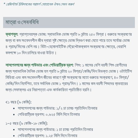
* রেজিস্টার্ড চিকিৎসকের পরামর্শ মোতাবেক ঔষধ সেবন করুন
'
মাত্রা ও সেবনবিধি
ক্যাপসুল
: প্রাপ্তবয়স্ক ডোজ: স্বাভাবিক ডোজ প্রতি ৮ ঘন্টায় ২৫০ মিগ্রা। গুরুতর সংক্রমণের
জন্য বা কম সংবেদনশীল জীব দ্বারা সৃষ্ট ক্ষেত্রে ডোজ দ্বিগুণ করা যেতে পারে তবে সর্বোচ্চ ডোজ
৪ গ্রাম/দিনের বেশি নয়। বিটা-হেমোলাইটিক স্ট্রেপ্টোকক্কাল সংক্রমণের ক্ষেত্রে, থেরাপি
কমপক্ষে ১০ দিন চালিয়ে যাওয়া উচিত।
সাসপেনশনের জন্য পাউডার এবং পেডিয়াট্রিক ড্রপ
: শিশু: ১ মাসের বেশি বয়সী শিশু রোগীদের
জন্য স্বাভাবিক দৈনিক ডোজ হল প্রতি ৮ ঘন্টায় ২০ মিগ্রা/কেজি/দিন বিভক্ত ডোজ। ওটাইটিস
মিডিয়া এবং কম সংবেদনশীল জীবের কারণে সৃষ্ট সংক্রমণের মতো গুরুতর সংক্রমণে, ৪০ মিগ্রা/
কেজি/দিন নির্দেশিত, তবে সর্বাধিক ডোজ ১ গ্রাম/দিন। ১ মাসের কম বয়সী শিশুদের ব্যবহারের
জন্য সেফাক্লর এর নিরাপত্তা এবং কার্যকারিতা প্রতিষ্ঠিত হয়নি।
<১ বছর (৯ কেজি):
সাসপেনশনের জন্য পাউডার: ১/২ চা চামচ প্রতিদিন তিনবার
পেডিয়াট্রিক ড্রপস: ০.৬২৫ মিলি দিনে তিনবার
১-৫ বছর (৯ কেজি-১৮ কেজি):
সাসপেনশনের জন্য পাউডার: ১ চা চামচ প্রতিদিন তিনবার
পেডিয়াট্রিক ড্রপস: ১.২৫ মিলি দিনে তিনবার