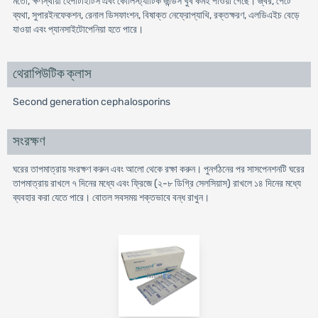
মতো, ক্ষণস্থায়ী হেপাটাইটিস এবং কোলিস্ট্যাটিক জন্ডিস খুব কমই পাওয়া গেছে। জ্বর, পেটে
ব্যথা, সুপারইনফেকশন, রেনাল ডিসফাংশন, বিষাক্ত নেফ্রোপ্যাথি, রক্তক্ষরণ, এলডিএইচ বেড়ে
যাওয়া এবং প্যানসাইটোপেনিয়া হতে পারে।
থেরাপিউটিক ক্লাস
Second generation cephalosporins
সংরক্ষণ
ঘরের তাপমাত্রায় সংরক্ষণ করুন এবং আলো থেকে রক্ষা করুন। পুনর্গঠনের পর সাসপেনশনটি ঘরের
তাপমাত্রায় রাখলে ৭ দিনের মধ্যে এবং ফ্রিজে (২-৮ ডিগ্রি সেলসিয়াস) রাখলে ১৪ দিনের মধ্যে
ব্যবহার করা যেতে পারে। বোতল সবসময় শক্তভাবে বন্ধ রাখুন।