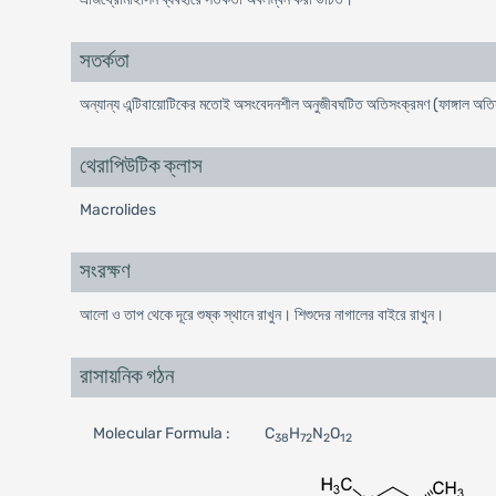
সতর্কতা
অন্যান্য এন্টিবায়োটিকের মতোই অসংবেদনশীল অনুজীবঘটিত অতিসংক্রমণ (ফাঙ্গাল অতিসং
থেরাপিউটিক ক্লাস
Macrolides
সংরক্ষণ
আলো ও তাপ থেকে দূরে শুষ্ক স্থানে রাখুন। শিশুদের নাগালের বাইরে রাখুন।
রাসায়নিক গঠন
Molecular Formula :
C
H
N
O
38
72
2
12