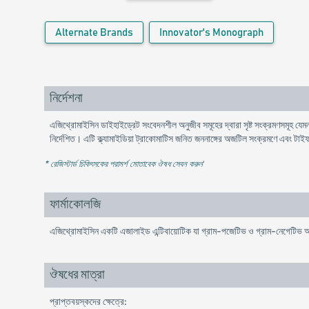
Alternate Brands
Innovator's Monograph
নির্দেশনা
এজিথ্রোমাইসিন ডাইহাইড্রেট সংবেদনশীল অনুজীব সমূহের দ্বারা সৃষ্ট সংক্রমণসমূহ যেমন
নির্দেশিত। এটি ক্ল্যামাইডিয়া ট্রাকোমাটিস জনিত জননাঙ্গের অজটিল সংক্রমণে এবং টাই
* রেজিস্টার্ড চিকিৎসকের পরামর্শ মোতাবেক ঔষধ সেবন করুন
'
ফার্মাকোলজি
এজিথ্রোমাইসিন একটি এজালাইড এন্টিবায়োটিক যা গ্রাম-পজেটিভ ও গ্রাম-নেগেটিভ অনু
ঔষধের মাত্রা
প্রাপ্তবয়স্কদের ক্ষেত্রে: