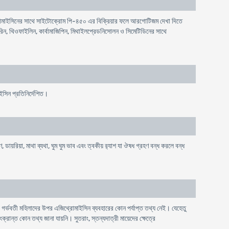
রোমাইসিনের সাথে সাইটোক্রোম পি-৪৫০ এর বিক্রিয়ার ফলে আরগোটিজম দেখা দিতে
রিন, থিওফাইলিন, কার্বামাজিপিন, মিথাইলপ্রেডনিসোলন ও সিমেটিডিনের সাথে
সিন প্রতিনির্দেশিত।
, ডায়রিয়া, মাথা ব্যথা, ঘুম ঘুম ভাব এবং ত্বকীয় র‌্যাশ যা ঔষধ গ্রহণ বন্ধ করলে বন্ধ
 গর্ভবতী মহিলাদের উপর এজিথ্রোমাইসিন ব্যবহারের কোন পর্যাপ্ত তথ্য নেই। যেহেতু
ংক্রান্ত কোন তথ্য জানা যায়নি। সুতরাং, স্তন্যদাত্রী মায়েদের ক্ষেত্রে