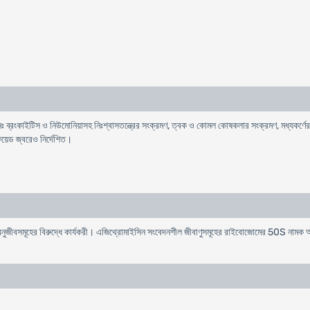
ঃ ব্রংকাইটিস ও নিউমোনিয়াসহ নিঃশ্বাসতন্ত্রের সংক্রমণ, ত্বক ও কোমল কোষকলার সংক্রমণ, মধ্যকর্ণের প
ফয়েড জ্বরেও নির্দেশিত।
জীবসমূহের বিরুদ্ধে কার্যকরী। এজিথ্রোমাইসিন সংবেদনশীল জীবাণুসমূহের রাইবোজোমের 50S নামক অংশ