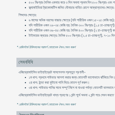
৫০০ মিঃগ্রাঃ দৈনিক একবার করে ৩ দিন অথবা প্রথম দিন ৫০০ মিঃগ্রাঃ এবং পরব
ক্ল্যামাইডিয়া ট্রাকোমাটিস জনিত যৌনাচার বাহিত রোগে আক্রান্তদের ক্ষেত্রে
শিশুদের ক্ষেত্রে:
৬ মাসের অধিক বয়সের বাচ্চার ক্ষেত্রে (যদি শারীরিক ওজন ১৫-২৫ কেজি হয়): 
যদি শারীরিক ওজন ২৬-৩৫ কেজি হয়: দৈনিক ৩০০ মিঃগ্রাঃ (১.৫ চা-চামচপূর্ণ)
যদি শারীরিক ওজন ৩৬-৪৫ কেজি হয়: দৈনিক ৪০০ মিঃগ্রাঃ (২ চা-চামচপূর্ণ) ক
টাইফয়েড জ্বরের ক্ষেত্রে: দৈনিক ৫০০ মিঃগ্রাঃ (২.৫ চা-চামচপূর্ণ), ৭-১০ দি
* রেজিস্টার্ড চিকিৎসকের পরামর্শ মোতাবেক ঔষধ সেবন করুন
'
সেবনবিধি
এজিথ্রোমাইসিন ডাইহাইড্রেট সাসপেনশন প্রস্তুত প্রণালী-
১ম ধাপ: প্রথমে পাউডার আলগা করার জন্য বোতলটি ভালোভাবে ঝাঁকিয়ে নিন
২য় ধাপ: ঠান্ডা করা ফুটানো পানি দিয়ে বোতল পূর্ণ করুন।
৩য় ধাপ: পাউডার পানির সাথে সম্পূর্ণ মিশে না যাওয়া পর্যন্ত বোতলটি ভালভাবে 
এজিথ্রোমাইসিন ডাইহাইড্রেট খাদ্য গ্রহণের ১ ঘন্টা পূর্বে অথবা ২ ঘন্টা পরে সেবন করত
* রেজিস্টার্ড চিকিৎসকের পরামর্শ মোতাবেক ঔষধ সেবন করুন
'