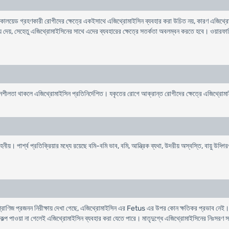
ালয়েড গ্রহণকারী রোগীদের ক্ষেত্রে একইসাথে এজিথ্রোমাইসিন ব্যবহার করা উচিত নয়, কারণ এজিথ্
য়ে দেয়, সেহেতু এজিথ্রোমাইসিনের সাথে এদের ব্যবহারের ক্ষেত্রে সতর্কতা অবলম্বন করতে হবে। ওয়ারফা
শীলতা থাকলে এজিথ্রোমাইসিন প্রতিনির্দেশিত। যকৃতের রোগে আক্রান্ত রোগীদের ক্ষেত্রে এজিথ্রোমাই
য়। পার্শ্ব প্রতিক্রিয়ার মধ্যে রয়েছে বমি-বমি ভাব, বমি, আন্ত্রিক ব্যথা, উদরীয় অস্বস্তি, বায়ু উদ্গিরণ
ধ। প্রাণিজ প্রজনন নিরীক্ষায় দেখা গেছে, এজিথ্রোমাইসিন এর Fetus এর উপর কোন ক্ষতিকর প্রভাব নেই।
োন বিকল্প পাওয়া না গেলেই এজিথ্রোমাইসিন ব্যবহার করা যেতে পারে। মাতৃদুগ্ধে এজিথ্রোমাইসিনের নিঃসরণ স