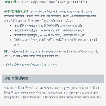
বয়ষ্ক রোগী
: রেনাল ইম্পেয়ারমেন্ট না থাকলে স্বাভাবিক ডোজ ব্যবহার করা উচিত।
রেনাল ইস্পেয়ারড রোগী
: একক ডোজ থেরাপিতে কোন সমন্বয় প্রয়োজন হয় না। রেনাল
ইস্পেয়ার্ড রোগীদের একাধিক ডোজ থেরাপিতে, চিকিৎসার ১ম এবং ২য় দিনে স্বাভাবিক ডোজ
দেওয়া উচিত এবং পরবর্তী ডোজগুলো নিম্নরুপ পরিবর্তন করা উচিত।
ক্রিয়েটিনিন ক্লিয়ারেন্স (>৪১ মি.লি/মিনিট): ডোজ ব্যবধান ২৪ ঘন্টা
ক্রিয়েটিনিন ক্লিয়ারেন্স (২১-৪০ মি.লি/মিনিট): ডোজ ব্যবধান ৪৮ ঘন্টা
ক্রিয়েটিনিন ক্লিয়ারেন্স (১০-২০ মি.লি/মিনিট): ডোজ ব্যবধান ৭২ ঘন্টা
নিয়মিত ডায়ালাইসিস গ্রহণকারী রোগীরা: প্রতিটি ডায়ালাইসিস সেশনের পরে একটি
ডোজ
শিশু
: বাচ্চাদের রেনাল ক্লিয়ারেন্স প্রাপ্তবয়ষদের তুলনায় আনুপাতিকভাবে বেশি দ্রুত হতে পারে
এবং ১২ মি.গ্রা./কেজি পর্যন্ত ডোজ সুপারিশ করা হয়।
* রেজিস্টার্ড চিকিৎসকের পরামর্শ মোতাবেক ঔষধ সেবন করুন
'
ঔষধের মিথষ্ক্রিয়া
সাইক্লোস্পোরিন বা ফিনায়টোয়েন-এর সাথে এফ-জোলের যুগপৎ ব্যবহারে সাইক্লোস্পোরিন বা
ফিনায়টোয়েনের প্লাজমা ঘনত্ব বৃদ্ধি পায়। ওয়ারফেরিনের সাথে যুগপৎ ব্যবহারে প্রোথ্রম্বিন
সময় বৃদ্ধি পায়। রিফামপিসিনের সাথে যুগপৎ ব্যবহারে রিফামপিসিনের প্লাজমা ঘনত্ব হ্রাস পায়।