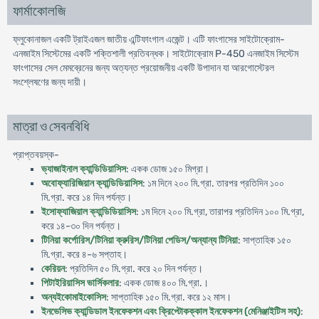
ফার্মাকোলজি
ফ্লুকোনাজল একটি ট্রাইএজল জাতীয় এন্টিফাংগাল এজেন্ট। এটি ফাংগাসের সাইটোক্রোম-
এনজাইম সিস্টেমের একটি শক্তিশালী প্রতিবন্ধক। সাইটোক্রোম P-450 এনজাইম সিস্টেম
ফাংগাসের সেল মেমব্রেনের জন্য অত্যন্ত প্রয়োজনীয় একটি উপাদান যা আরগোস্টেরল
সংশ্লেষণের জন্য দায়ী।
মাত্রা ও সেবনবিধি
প্রাপ্তবয়স্ক-
ভ্যাজাইনাল ক্যান্ডিডিয়াসিস
: একক ডোজ ১৫০ মিগ্রা।
অবোফ্যারিজিয়ান ক্যান্ডিডিয়াসিস
: ১ম দিনে ২০০ মি.গ্রা. তারপর প্রতিদিন ১০০
মি.গ্রা. করে ১৪ দিন পর্যন্ত।
ইসোফ্যাজিয়াল ক্যান্ডিডিয়াসিস
: ১ম দিনে ২০০ মি.গ্রা, তারাপর প্রতিদিন ১০০ মি.গ্রা,
করে ১৪-৩০ দিন পর্যন্ত।
টিনিয়া কর্পোরিস/টিনিয়া ক্রুরিস/টিনিয়া পেডিস/অন্যান্য টিনিয়া
: সাপ্তাহিক ১৫০
মি.গ্রা. করে ৪-৬ সপ্তাহ।
কেরিয়ন
: প্রতিদিন ৫০ মি.গ্রা. করে ২০ দিন পর্যন্ত।
পিটাইরিয়াসিস ভার্সিকলার
: একক ডোজ ৪০০ মি.গ্রা.।
অন্যইকোমাইকোসিস
: সাপ্তাহিক ১৫০ মি.গ্রা. করে ১২ মাস।
ইনভেসিভ ক্যান্ডিডাল ইনফেকশন এবং ক্রিপ্টোকক্কাল ইনফেকশন (মেনিঞ্জাইটিস সহ)
: