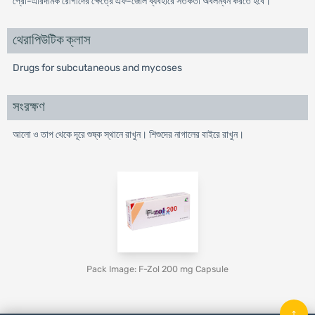
প্রো-এরিদমিক রোগীদের ক্ষেত্রে এফ-জোল ব্যবহারে সতর্কতা অবলম্বন করতে হবে।
থেরাপিউটিক ক্লাস
Drugs for subcutaneous and mycoses
সংরক্ষণ
আলো ও তাপ থেকে দূরে শুষ্ক স্থানে রাখুন। শিশুদের নাগালের বাইরে রাখুন।
Pack Image: F-Zol 200 mg Capsule
↑