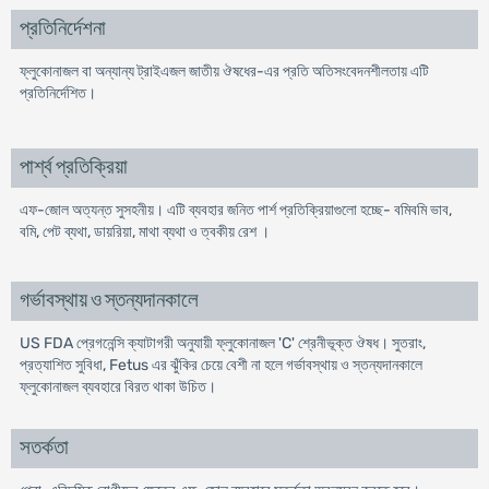
প্রতিনির্দেশনা
ফ্লুকোনাজল বা অন্যান্য ট্রাইএজল জাতীয় ঔষধের-এর প্রতি অতিসংবেদনশীলতায় এটি
প্রতিনির্দেশিত।
পার্শ্ব প্রতিক্রিয়া
এফ-জোল অত্যন্ত সুসহনীয়। এটি ব্যবহার জনিত পার্শ প্রতিক্রিয়াগুলো হচ্ছে- বমিবমি ভাব,
বমি, পেট ব্যথা, ডায়রিয়া, মাথা ব্যথা ও ত্বকীয় রেশ ।
গর্ভাবস্থায় ও স্তন্যদানকালে
US FDA প্রেগনেন্সি ক্যাটাগরী অনুযায়ী ফ্লুকোনাজল 'C' শ্রেনীভূক্ত ঔষধ। সুতরাং,
প্রত্যাশিত সুবিধা, Fetus এর ঝুঁকির চেয়ে বেশী না হলে গর্ভাবস্থায় ও স্তন্যদানকালে
ফ্লুকোনাজল ব্যবহারে বিরত থাকা উচিত।
সতর্কতা