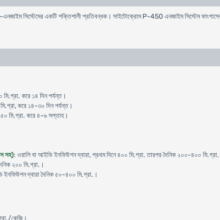
োম-এনজাইম সিস্টেমের একটি শক্তিশালী প্রতিবন্ধক। সাইটোক্রোম P-450 এনজাইম সিস্টেম ফাংগাসের
 মি.গ্রা. করে ১৪ দিন পর্যন্ত।
 মি.গ্রা, করে ১৪-৩০ দিন পর্যন্ত।
১৫০ মি.গ্রা. করে ৪-৬ সপ্তাহ।
িস সহ)
: ওরালি বা আইভি ইনফিউশন দ্বারা, প্রথম দিনে ৪০০ মি.গ্রা. তারপর দৈনিক ২০০-৪০০ মি.গ্রা
ৈনিক ২০০ মি.গ্রা.।
ি ইনফিউশন দ্বারা দৈনিক ৫০-৪০০ মি.গ্রা.।
গ্রা./কেজি।