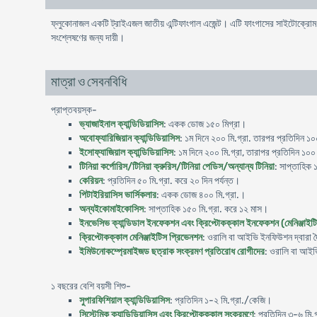
ফ্লুকোনাজল একটি ট্রাইএজল জাতীয় এন্টিফাংগাল এজেন্ট। এটি ফাংগাসের সাইটোক্র
সংশ্লেষণের জন্য দায়ী।
মাত্রা ও সেবনবিধি
প্রাপ্তবয়স্ক-
ভ্যাজাইনাল ক্যান্ডিডিয়াসিস
: একক ডোজ ১৫০ মিগ্রা।
অবোফ্যারিজিয়ান ক্যান্ডিডিয়াসিস
: ১ম দিনে ২০০ মি.গ্রা. তারপর প্রতিদিন ১০০
ইসোফ্যাজিয়াল ক্যান্ডিডিয়াসিস
: ১ম দিনে ২০০ মি.গ্রা, তারাপর প্রতিদিন ১০০
টিনিয়া কর্পোরিস/টিনিয়া ক্রুরিস/টিনিয়া পেডিস/অন্যান্য টিনিয়া
: সাপ্তাহিক 
কেরিয়ন
: প্রতিদিন ৫০ মি.গ্রা. করে ২০ দিন পর্যন্ত।
পিটাইরিয়াসিস ভার্সিকলার
: একক ডোজ ৪০০ মি.গ্রা.।
অন্যইকোমাইকোসিস
: সাপ্তাহিক ১৫০ মি.গ্রা. করে ১২ মাস।
ইনভেসিভ ক্যান্ডিডাল ইনফেকশন এবং ক্রিপ্টোকক্কাল ইনফেকশন (মেনিঞ্জাইট
ক্রিপ্টোকক্কাল মেনিঞ্জাইটিস প্রিভেনশন
: ওরালি বা আইভি ইনফিউশন দ্বারা দ
ইমিউনোকম্প্রেমাইজড ছত্রাক সংক্রমণ প্রতিরোধ রোগীদের
: ওরালি বা আইভ
১ বছরের বেশি বয়সী শিশু-
সুপারফিশিয়াল ক্যান্ডিডিয়াসিস
: প্রতিদিন ১-২ মি.গ্রা./কেজি।
সিস্টেমিক ক্যান্ডিডিয়াসিস এবং ক্রিপ্টোকক্কাল সংক্রমণে
: প্রতিদিন ৩-৬ মি.