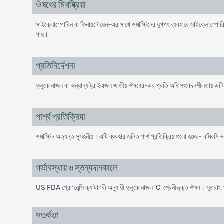
ঔষধের মিথষ্ক্রিয়া
সাইক্লোস্পোরিন বা ফিনায়টোয়েন-এর সাথে ওমাস্টিনের যুগপৎ ব্যবহারে সাইক্লোস্পোরিন 
পায়।
প্রতিনির্দেশনা
ফ্লুকোনাজল বা অন্যান্য ট্রাইএজল জাতীয় ঔষধের-এর প্রতি অতিসংবেদনশীলতায় এটি 
পার্শ্ব প্রতিক্রিয়া
ওমাস্টিন অত্যন্ত সুসহনীয়। এটি ব্যবহার জনিত পার্শ প্রতিক্রিয়াগুলো হচ্ছে- বমিবমি ভা
গর্ভাবস্থায় ও স্তন্যদানকালে
US FDA প্রেগনেন্সি ক্যাটাগরী অনুযায়ী ফ্লুকোনাজল 'C' শ্রেনীভূক্ত ঔষধ। সুতরাং, 
সতর্কতা