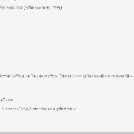
ন্ত দেওয়া হয়েছে (সর্বোচ্চ ৪০০ মি.গ্রা. দৈনিক)
্পেয়ার্ড রোগীদের একাধিক ডোজ থেরাপিতে, চিকিৎসার ১ম এবং ২য় দিনে স্বাভাবিক ডোজ দেওয়া উচিত এ
 একটি ডোজ
তে পারে এবং ১২ মি.গ্রা./কেজি পর্যন্ত ডোজ সুপারিশ করা হয়।