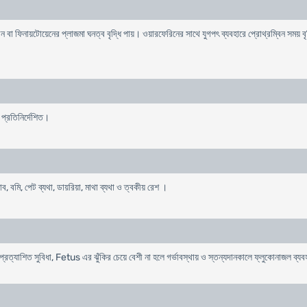
বা ফিনায়টোয়েনের প্লাজমা ঘনত্ব বৃদ্ধি পায়। ওয়ারফেরিনের সাথে যুগপৎ ব্যবহারে প্রোথ্রম্বিন সময় বৃদ
প্রতিনির্দেশিত।
ব, বমি, পেট ব্যথা, ডায়রিয়া, মাথা ব্যথা ও ত্বকীয় রেশ ।
প্রত্যাশিত সুবিধা, Fetus এর ঝুঁকির চেয়ে বেশী না হলে গর্ভাবস্থায় ও স্তন্যদানকালে ফ্লুকোনাজল ব্