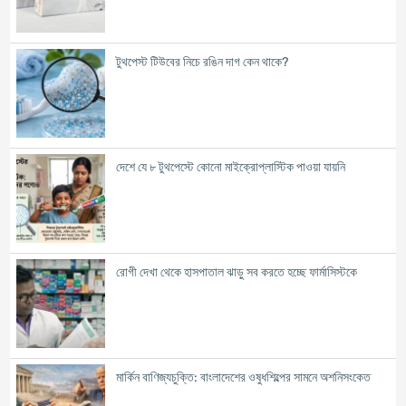
টুথপেস্ট টিউবের নিচে রঙিন দাগ কেন থাকে?
দেশে যে ৮ টুথপেস্টে কোনো মাইক্রোপ্লাস্টিক পাওয়া যায়নি
রোগী দেখা থেকে হাসপাতাল ঝাড়ু সব করতে হচ্ছে ফার্মাসিস্টকে
মার্কিন বাণিজ্যচুক্তি: বাংলাদেশের ওষুধশিল্পের সামনে অশনিসংকেত