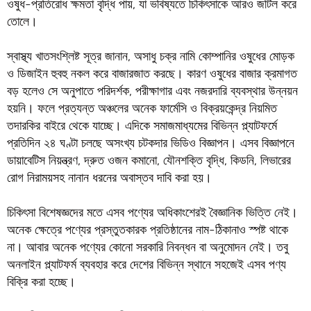
ওষুধ-প্রতিরোধ ক্ষমতা বৃদ্ধি পায়, যা ভবিষ্যতে চিকিৎসাকে আরও জটিল করে
তোলে।
স্বাস্থ্য খাতসংশ্লিষ্ট সূত্র জানান, অসাধু চক্র নামি কোম্পানির ওষুধের মোড়ক
ও ডিজাইন হুবহু নকল করে বাজারজাত করছে। কারণ ওষুধের বাজার ক্রমাগত
বড় হলেও সে অনুপাতে পরিদর্শক, পরীক্ষাগার এবং নজরদারি ব্যবস্থার উন্নয়ন
হয়নি। ফলে প্রত্যন্ত অঞ্চলের অনেক ফার্মেসি ও বিক্রয়কেন্দ্র নিয়মিত
তদারকির বাইরে থেকে যাচ্ছে। এদিকে সমাজমাধ্যমের বিভিন্ন প্ল্যাটফর্মে
প্রতিদিন ২৪ ঘণ্টা চলছে অসংখ্য চটকদার ভিডিও বিজ্ঞাপন। এসব বিজ্ঞাপনে
ডায়াবেটিস নিয়ন্ত্রণ, দ্রুত ওজন কমানো, যৌনশক্তি বৃদ্ধি, কিডনি, লিভারের
রোগ নিরাময়সহ নানান ধরনের অবাস্তব দাবি করা হয়।
চিকিৎসা বিশেষজ্ঞদের মতে এসব পণ্যের অধিকাংশেরই বৈজ্ঞানিক ভিত্তি নেই।
অনেক ক্ষেত্রে পণ্যের প্রস্তুতকারক প্রতিষ্ঠানের নাম-ঠিকানাও স্পষ্ট থাকে
না। আবার অনেক পণ্যের কোনো সরকারি নিবন্ধন বা অনুমোদন নেই। তবু
অনলাইন প্ল্যাটফর্ম ব্যবহার করে দেশের বিভিন্ন স্থানে সহজেই এসব পণ্য
বিক্রি করা হচ্ছে।