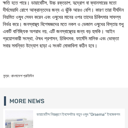
ক্ষতি হতে পারে। ডায়াবেটিস, উচ্চ রক্তচাপ, হৃদ্রোগ বা ক্যানসারের মতো
দীর্ঘমেয়াদি রোগে আক্রান্তদের জন্য এ ঝুঁকি আরও বেশি। কারণ তারা দীর্ঘদিন
নিয়মিত ওষুধ সেবন করেন এবং ওষুধের মানের ওপর তাদের চিকিৎসার সাফল্য
নির্ভর করে। জনস্বাস্থ্য বিশেষজ্ঞদের মতে নকল ও ভেজাল ওষুধের বিস্তার শুধু
একটি বাণিজ্যিক অপরাধ নয়, এটি জনস্বাস্থ্যের জন্য বড় হুমকি। আইন
প্রয়োগকারী সংস্থা, ঔষধ প্রশাসন, চিকিৎসক, ফার্মেসি মালিক এবং ভোক্তা
সবার সমন্বিত উদ্যোগ ছাড়া এ সংকট মোকাবিলা কঠিন হবে।
সূত্র : বাংলাদেশ প্রতিদিন
MORE NEWS
ডায়াবেটিস নিয়ন্ত্রণে ইনসেপটার নতুন ওষুধ "Orsema" ইনজেকশন