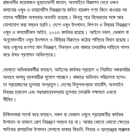
রাজধানীর কয়েকজন ভুক্তভোগী জানান, অনলাইনে বিজ্ঞাপন দেখে ওজন
কমানোর ওষুধ ও ডায়াবেটিস নিয়ন্ত্রণের কথিত হারবাল পণ্য কিনে খাওয়ার পর
তাদের শারীরিক অবস্থার অবনতি হয়েছে। কিন্তু পরে বিক্রেতার সঙ্গে আর
যোগাযোগ করা সম্ভব হয়নি। দেশে ওষুধ উৎপাদন, বিপণন ও বিক্রয় নিয়ন্ত্রণে
ওষুধ ও কসমেটিকস আইন, ২০২৩ কার্যকর রয়েছে। আইনে নকল, ভেজাল বা
অনুমোদনহীন ওষুধ উৎপাদন ও বিক্রির বিরুদ্ধে কঠোর শাস্তির বিধান রয়েছে।
আর ওষুধের গুণগত মান নিয়ন্ত্রণ, নিবন্ধন এবং বাজার তদারকির দায়িত্ব পালন
করে ঔষধ প্রশাসন অধিদপ্তর।
ভোক্তা অধিকারকর্মীরা বলছেন, আইনের কার্যকর প্রয়োগ ও নিয়মিত নজরদারির
অভাবে অসাধু ব্যবসায়ীরা সুযোগ পাচ্ছেন। বাজারে অভিযান পরিচালনা হলেও
তা প্রয়োজনের তুলনায় অপ্রতুল। দেশের বিপুলসংখ্যক ফার্মেসি, অনলাইন
বিক্রয় চ্যানেল এবং সরবরাহব্যবস্থার তুলনায় তদারকি সক্ষমতা এখনো
সীমিত।
চিকিৎসকরা সতর্ক করে বলছেন, নকল বা ভেজাল ওষুধে প্রয়োজনীয় কার্যকর
উপাদান না থাকলে রোগ নিয়ন্ত্রণ সম্ভব হয় না। আবার কোনো কোনো ক্ষেত্রে
ক্ষতিকর রাসায়নিক উপাদান মেশানো থাকায় কিডনি, লিভার ও হৃদ্যন্ত্রের মারাত্মক