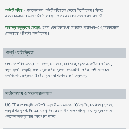
গর্ভবতী মহিলা
: এ্যালবেনডাজল গর্ভবতী মহিলাদের ক্ষেত্রে নির্দেশিত নয়। কিন্তু
এ্যালবেনডাজলের জন্য গর্ভপরিস্রাব স্থানাস্তর এর কোন তথ্য পাওয়া যায় নাই।
অন্যান্য অসুস্থতার ক্ষেত্রে
: রেনাল, হেপাটিক অথবা কার্ডিয়াক ফেইলিওর-এ এ্যালবেনডাজল
সেবনমাত্রা পরিবর্তন প্রমাণিত নয়।
পার্শ্ব প্রতিক্রিয়া
সাধারণত পরিপাকতন্ত্রের গোলযোগ, মাথাব্যাথা, মাথাঘোরা, যকৃতে এনজাইমের পরিবর্তন,
রক্তস্ফোট, ফসকুড়ি, জ্বর, শ্বেতকনিকা স্বল্পতা, পেনসাইটোপেনিয়া, পেশী সংকোচন,
এলার্জিকশক, মস্তিষ্ক ঝিল্লীর প্রদাহ বা প্রদাহ ছাড়াই শুষ্কাবস্থা।
গর্ভাবস্থায় ও স্তন্যদানকালে
US FDA প্রেগনেন্সি ক্যাটাগরী অনুযায়ী এলবেনডাজল 'C' শ্রেণীভূক্ত ঔষধ। সুতরাং,
প্রত্যাশিত সুবিধা, Fetue এর ঝুঁকির চেয়ে বেশি না হলে গর্ভাবস্থায় ও স্তন্যদানকালে
এলবেনডাজল ব্যবহারে বিরত থাকা উচিত।