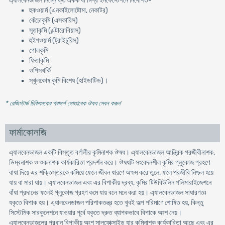
এ্যালবেনডাজল নিম্নোক্ত একক বা মিশ্র ইনফেস্টেশনে নির্দেশিত-
হুকওয়ার্ম (এনকাইলোষ্টোমা, নেকাটর)
কেঁচোকৃমি (এসকারিস)
সূতাকৃমি (এন্টারোবিয়াস)
হুইপওয়ার্ম (ট্রাইচুরিস)
গোলকৃমি
ফিতাকৃমি
ওপিসথর্কি
স্থূলকোষ কৃমি বিশেষ (হাইডাটিড)।
* রেজিস্টার্ড চিকিৎসকের পরামর্শ মোতাবেক ঔষধ সেবন করুন
'
ফার্মাকোলজি
এ্যালবেনডাজল একটি বিস্তৃত বর্ণালীর কৃমিনাশক ঔষধ। এ্যালবেনডাজল আন্ত্রিক পরজীবীনাশক,
ডিম্বনাশক ও শুকনাশক কার্যকারিতা প্রদর্শন করে। ঔষধটি সংবেদনশীল কৃমির গ্লুকোজ গ্রহণে
বাধা দিয়ে এর শক্তিস্তরকে কমিয়ে ফেলে জীবন ধারণে অক্ষম করে তুলে, ফলে পরজীবি নিশ্চল হয়ে
যায় বা মারা যায়। এ্যালবেনডাজল এবং এর বিপাকীয় দ্রব্য, কৃমির টিউবিউলিন পলিমারাইজেশনে
বাঁধা প্রদানের ফলেই গ্লুকোজ গ্রহণ কমে যায় বলে মনে করা হয়। এ্যালবেনডাজল সাধারণতঃ
যকৃতে বিপাক হয়। এ্যালবেনডাজল পরিপাকতন্ত্র হতে খুবই অল্প পরিমাণে শোষিত হয়, কিন্তু
সিস্টেমিক সারকুলেশনে যাওয়ার পূর্বে যকৃতে দ্রুত ব্যাপকভাবে বিপাকে অংশ নেয়।
এ্যালবেনডাজলের প্রধান বিপাকীয় অংশ সালফোক্সাইড যার কৃমিনাশক কার্যকারিতা আছে এবং এর