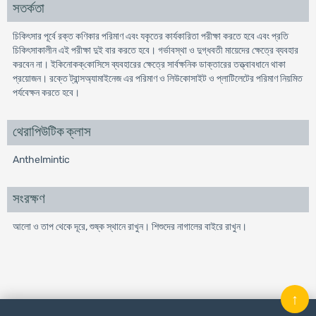
সতর্কতা
চিকিৎসার পূর্বে রক্ত কণিকার পরিমাণ এবং যকৃতের কার্যকারিতা পরীক্ষা করতে হবে এবং প্রতি
চিকিৎসাকালীন এই পরীক্ষা দুই বার করতে হবে। গর্ভাবস্থা ও দুগ্ধবতী মায়েদের ক্ষেত্রে ব্যবহার
করবেন না। ইকিনোকক্‌কোসিসে ব্যবহারের ক্ষেত্রে সার্বক্ষনিক ডাক্তারের তত্ত্বাবধানে থাকা
প্রয়োজন। রক্তে ট্রান্সঅ্যামাইনেজ এর পরিমাণ ও লিউকোসাইট ও প্লাটিলেটের পরিমাণ নিয়মিত
পর্যবেক্ষন করতে হবে।
থেরাপিউটিক ক্লাস
Anthelmintic
সংরক্ষণ
আলো ও তাপ থেকে দূরে, শুষ্ক স্থানে রাখুন। শিশুদের নাগালের বাইরে রাখুন।
↑