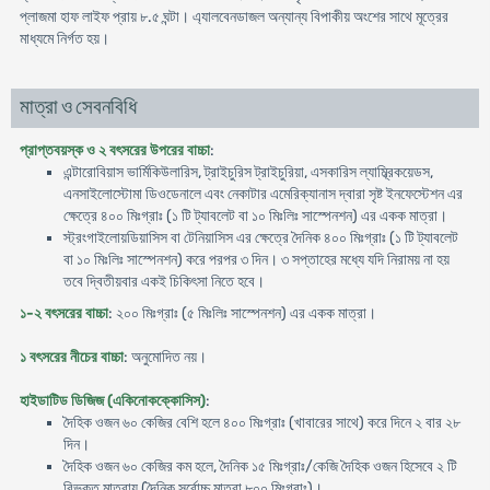
প্লাজমা হাফ লাইফ প্রায় ৮.৫ ঘন্টা। এ্যালবেনডাজল অন্যান্য বিপাকীয় অংশের সাথে মূত্রের
মাধ্যমে নির্গত হয়।
মাত্রা ও সেবনবিধি
প্রাপ্তবয়স্ক ও ২ বৎসরের উপরের বাচ্চা
:
এন্টারোবিয়াস ভার্মিকিউলারিস, ট্রাইচুরিস ট্রাইচুরিয়া, এসকারিস ল্যাম্ব্রিকয়েডস,
এনসাইলোস্টোমা ডিওডেনালে এবং নেকাটার এমেরিক্যানাস দ্বারা সৃষ্ট ইনফেস্টেশন এর
ক্ষেত্রে ৪০০ মিঃগ্রাঃ (১ টি ট্যাবলেট বা ১০ মিঃলিঃ সাস্পেনশন) এর একক মাত্রা।
স্ট্রংগাইলোয়ডিয়াসিস বা টেনিয়াসিস এর ক্ষেত্রে দৈনিক ৪০০ মিঃগ্রাঃ (১ টি ট্যাবলেট
বা ১০ মিঃলিঃ সাস্পেনশন) করে পরপর ৩ দিন। ৩ সপ্তাহের মধ্যে যদি নিরাময় না হয়
তবে দ্বিতীয়বার একই চিকিৎসা নিতে হবে।
১-২ বৎসরের বাচ্চা
: ২০০ মিঃগ্রাঃ (৫ মিঃলিঃ সাস্পেনশন) এর একক মাত্রা।
১ বৎসরের নীচের বাচ্চা
: অনুমোদিত নয়।
হাইডাটিড ডিজিজ (একিনোকক্কোসিস)
:
দৈহিক ওজন ৬০ কেজির বেশি হলে ৪০০ মিঃগ্রাঃ (খাবারের সাথে) করে দিনে ২ বার ২৮
দিন।
দৈহিক ওজন ৬০ কেজির কম হলে, দৈনিক ১৫ মিঃগ্রাঃ/কেজি দৈহিক ওজন হিসেবে ২ টি
বিভক্ত মাত্রায় (দৈনিক সর্বোচ্চ মাত্রা ৮০০ মিঃগ্রাঃ)।