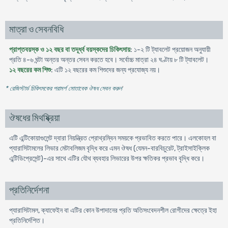
মাত্রা ও সেবনবিধি
প্রাপ্তবয়স্ক ও ১২ বছর বা তদূর্ধ্ব বয়স্কদের চিকিৎসায়
: ১-২ টি ট্যাবলেট প্রয়োজন অনুযায়ী
প্রতি ৪-৬ ঘন্টা অন্তর অন্তর সেবন করতে হবে। সর্বোচ্চ মাত্রা ২৪ ঘণ্টায় ৮ টি ট্যাবলেট।
১২ বছরের কম শিশু
: এটি ১২ বছরের কম শিশুদের জন্য প্রযোজ্য নয়।
* রেজিস্টার্ড চিকিৎসকের পরামর্শ মোতাবেক ঔষধ সেবন করুন
'
ঔষধের মিথষ্ক্রিয়া
এটি এন্টিকোয়াগুলেন্ট দ্বারা নিয়ন্ত্রিত প্রোথ্রম্বিন সময়কে প্রভাবিত করতে পারে। এলকোহল বা
প্যারাসিটামলের লিভার মেটাবলিজম বৃদ্ধি করে এমন ঔষধ (যেমন-বারবিচুরেট, ট্রাইসাইক্লিক
এন্টিডিপ্রেসেন্ট)-এর সাথে এটির যৌথ ব্যবহার লিভারের উপর ক্ষতিকর প্রভাব বৃদ্ধি করে।
প্রতিনির্দেশনা
প্যারাসিটামল, ক্যাফেইন বা এটির কোন উপাদানের প্রতি অতিসংবেদনশীল রোগীদের ক্ষেত্রে ইহা
প্রতিনির্দেশিত।