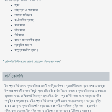
ইহা নিম্নোক্ত উপসর্গে নির্দেশিত-
জ্বর
মাইগ্রেন ও মাথাব্যথা
সাধারণ সর্দিজ্বর
কণ্ঠনালীর প্রদাহ
কান ব্যথা
দাঁত ব্যথা
পিঠব্যথা
বাত ও মাংসপেশীর ব্যথা
স্নায়ুবিক যন্ত্রণা
ঋতুস্রাবজনিত ব্যথা।
* রেজিস্টার্ড চিকিৎসকের পরামর্শ মোতাবেক ঔষধ সেবন করুন
'
ফার্মাকোলজি
ইহা প্যারাসিটামল ও ক্যাফেইনের একটি সমন্বিত ঔষধ। প্যারাসিটামলের ব্যথানাশক এবং জ্বর
উপশমক গুণাবলীর সাথে কিছুটা প্রদাহবিরোধী কার্যকারিতাও রয়েছে। ক্যাফেইন হচ্ছে একধরনের
অ্যালকালয়েড যা থিওফাইলিন সদৃশ জ্যানথিন যৌগ। প্যারাসিটামলের সাথে আন্তঃআণবিক
সংযুক্তির মাধ্যমে ক্যাফেইন, প্যারাসিটামলের দ্রবণীয়তা ও আন্তঃমেমব্রেন ভেদ্যতা বৃদ্ধি
করে। এছাড়াও ক্যাফেইন পেইন থ্রেশোল্ড এবং পেইন সহনীয়তা বৃদ্ধি করে। ক্যাফেইন
মস্তিষ্কের ভেসেল টোন বৃদ্ধি করে যা মাইগ্রেন ও মাথাব্যথার চিকিৎসায় সহায়ক।