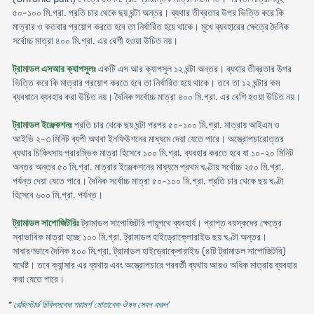
৫০-১০০ মি.গ্রা. প্রতি চার থেকে ছয় ঘন্টা অন্তর। ব্যথার তীব্রতার উপর ভিত্তি করে কি
মাত্রার ও কতবার প্রয়োগ করতে হবে তা নির্ধারিত হয়ে থাকে। মুখে ব্যবহারের ক্ষেত্রে দৈনিক
সর্বোচ্চ মাত্রা ৪০০ মি.গ্রা. এর বেশী হওয়া উচিত নয়।
ট্রামাডল এসআর ক্যাপসুলঃ
একটি এস আর ক্যাপসুল ১২ ঘন্টা অন্তর। ব্যথার তীব্রতার উপর
ভিত্তি করে কি মাত্রার প্রয়োগ করতে হবে তা নির্ধারিত হয়ে থাকে। তবে তা ১২ ঘন্টার কম
ব্যবধানে ব্যবহার করা উচিত নয়। দৈনিক সর্বোচ্চ মাত্রা ৪০০ মি.গ্রা. এর বেশি হওয়া উচিত নয়।
ট্রামাডল ইঞ্জেকশনঃ
প্রতি চার থেকে ছয় ঘন্টা পরপর ৫০-১০০ মি.গ্রা. মাত্রায় আইএম ও
আইভি ২-৩ মিনিট ব্যপী অথবা ইনফিউশনের মাধ্যমে দেয়া যেতে পারে। অস্ত্রোপচারোত্তর
ব্যথার চিকিৎসায় প্রারম্ভিক মাত্রা হিসেবে ১০০ মি.গ্রা. ব্যবহার করতে হবে যা ১০-২০ মিনিট
অন্তর অন্তর ৫০ মি.গ্রা. মাত্রার ইঞ্জেকশনের মাধ্যমে প্রথম ঘণ্টায় সর্বোচ্চ ২৫০ মি.গ্রা.
পর্যন্ত দেয়া যেতে পারে। দৈনিক সর্বোচ্চ মাত্রা ৫০-১০০ মি.গ্রা. প্রতি চার থেকে ছয় ঘণ্টা
হিসেবে ৬০০ মি.গ্রা. পর্যন্ত।
ট্রামাডল সাপোজিটরিঃ
ট্রামাডল সাপোজিটরি পায়ূপথে ব্যবহার্য। প্রাপ্ত বয়স্কদের ক্ষেত্রে
স্বাভাবিক মাত্রা হচ্ছে ১০০ মি.গ্রা. ট্রামাডল হাইড্রোক্লোরাইড ছয় ঘণ্টা অন্তর।
সাধারণভাবে দৈনিক ৪০০ মি.গ্রা. ট্রামাডল হাইড্রোক্লোরাইড (৪টি ট্রামাডল সাপোজিটরি)
যথেষ্ট। তবে ক্যান্সার এর ব্যথায় এবং অস্ত্রোপচারে পরবর্তী ব্যথায় আরও অধিক মাত্রায় ব্যবহার
করা যেতে পারে।
* রেজিস্টার্ড চিকিৎসকের পরামর্শ মোতাবেক ঔষধ সেবন করুন
'