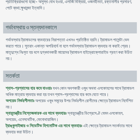
প্রতিক্রিয়াগুলো হচ্ছে- অসুস্থ বোধ হওয়া, এলার্জি বিক্রিয়া, ওজনহীনতা, রক্তনালীর প্রসারণ,
পেটে ব্যথা,ক্ষুধামন্দা ইত্যাদি।
গর্ভাবস্থায় ও স্তন্যদানকালে
গর্ভাবস্থায় ট্রামাডলের ব্যবহারের নিরাপত্তা এখনও প্রতিষ্ঠিত হয়নি। ট্রামাডল পাসেন্টা ভেদ
করতে পারে। সুতরাং একান্ত অপরিহার্য না হলে গর্ভাবস্থায় ট্রামাডল ব্যবহার না করাই শ্রেয়।
মাতৃদুগ্ধে নিঃসৃত হয় বলে দুগ্ধদানকারী মায়েদের ট্রামাডল হাইড্রোক্লোরাইড গ্রহণ করা উচিত
নয়।
সতর্কতা
শ্বাস-প্রশ্বাসের হার কমে যাওয়াঃ
যখন কোন অবশকারী ওষুধ অথবা এলকোহলের সাথে ট্রামাডল
অধিক মাত্রায় ব্যবহার করা হয় তখন শ্বাস-প্রশ্বাসের হার কমে যেতে পারে।
অপয়েড নির্ভরশীলতাঃ
অপয়েড ওষুধ সমূহের উপর নির্ভরশীল রোগীদের ক্ষেত্রে ট্রামাডল নির্দেশিত
নয়।
স্নায়ূতন্ত্রীয় নিস্তেজকারক এর সাথে ব্যবহারঃ
স্নায়ূতন্ত্রীয় ডিপ্রেসেণ্ট যেমন এলকোহল,
অপয়েড, এনেসথেটিক, ফেনোথায়াজিন।
ট্রাঙ্কুলাইজার ও সিডেটিভ হিপনোটিক এর সাথে ব্যবহারঃ
এই ক্ষেত্রে ট্রামাডল সতর্কতার সাথে
ব্যবহার করা উচিত।