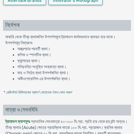
Alternate Brands
Innovator's Monograph
নির্দেশনা
মাঝারি থেকে তীব্র ব্যথাজনিত উপসর্গসমূহে ট্রামাডল কার্যকরভাবে ব্যবহৃত হয়ে থাকে।
উপসর্গসমূহ নিম্নরূপঃ
অস্ত্রপচার পরবর্তী ব্যথা।
কলিক ও স্পাসটিক ব্যথা।
ক্যান্সারের ব্যথা।
সনিড়বহিত সংযুক্তি সংক্রান্ত ব্যথা।
ঘাড় ও পিঠের ব্যথা উপসর্গজনিত ব্যথা।
অষ্টিওপোরোসিস এর উপসর্গজনিত ব্যথা।
* রেজিস্টার্ড চিকিৎসকের পরামর্শ মোতাবেক ঔষধ সেবন করুন
'
মাত্রা ও সেবনবিধি
ট্রামাডল ক্যাপসুলঃ
স্বাভাবিক সেবনমাত্রা ৫০-১০০ মি.গ্রা. প্রতি চার থেকে ছয় ঘন্টা অন্তর।
তীব্র ব্যথার (Acute) ক্ষেত্রে প্রারম্ভিক মাত্রা ১০০ মি.গ্রা. প্রয়োজন। ক্রনিক ব্যথার
(Chronic pain) ক্ষেত্রে ৫০ মি.গ্রা. প্রারম্ভিক মাত্রা নির্দেশিত। পরবর্তী মাত্রাসমূহ