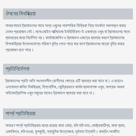
ঔষধের মিথষ্ক্রিয়া
সাধারণভাবে ট্রামাডলের সাথে অন্য ওষুধের পারষ্পরিক বিক্রিয়া নিয়ে সতর্কতা অবলম্বন করার
তেমন প্রয়োজন নেই। মনোএমাইন অক্সিডেজ ইনহিবিটরস-ই একমাত্র ওষুধ যা ট্রামাডলের সাথে
ব্যবহারের জন্য নির্দেশিত নয়। কার্বামাজেপিন ও ট্রামাডল একত্রে ব্যবহার করলে ট্রামাডলের
বিপাকক্রিয়া উল্লেখযোগ্য পরিমাণ বৃদ্ধি পেতে পারে যার ফলে ট্রামাডলের মাত্রা বৃদ্ধি করার
প্রয়োজন হতে পারে।
প্রতিনির্দেশনা
ট্রামাডলের প্রতি অতি সংবেদনশীল রোগীদের ক্ষেত্রে এটি ব্যবহার করা যাবে না। এ ছাড়াও
এলকোহল জনিত বিষক্রিয়া, হিপনোটিক, কেন্দ্রিয়ভাবে কার্যম ব্যথানাশক ওষুধ, অপয়েড অথবা
সাইকোট্রোপিক ওষুধ সমূহের সাথেও ট্রামাডল ব্যবহার করা যাবে না।
পার্শ্ব প্রতিক্রিয়া
সাধারণ পার্শ্ব প্রতিক্রিয়ার মধ্যে রয়েছে মাথা ঘোরা, বমি বমি ভাব, কোষ্ঠ্যকাঠিন্য, মাথা ব্যথা,
একাকিত্ব, বমি হওয়া, ফুসকুড়ি, স্নায়ুবিক উত্তেজনা, দূর্বলতা ইত্যাদি। কদাচিৎ সংঘটিত