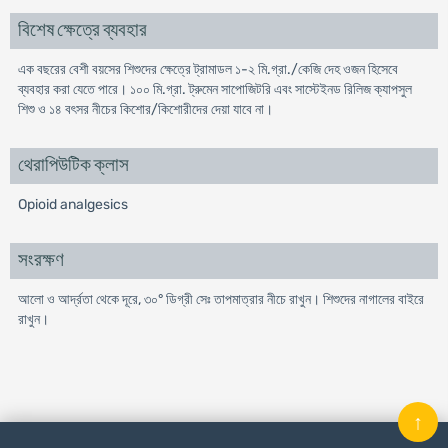
বিশেষ ক্ষেত্রে ব্যবহার
এক বছরের বেশী বয়সের শিশুদের ক্ষেত্রে ট্রামাডল ১-২ মি.গ্রা./কেজি দেহ ওজন হিসেবে
ব্যবহার করা যেতে পারে। ১০০ মি.গ্রা. ট্রুমেন সাপোজিটরি এবং সাস্টেইনড রিলিজ ক্যাপসুল
শিশু ও ১৪ বৎসর নীচের কিশোর/কিশোরীদের দেয়া যাবে না।
থেরাপিউটিক ক্লাস
Opioid analgesics
সংরক্ষণ
আলো ও আর্দ্রতা থেকে দূরে, ৩০° ডিগ্রী সেঃ তাপমাত্রার নীচে রাখুন। শিশুদের নাগালের বাইরে
রাখুন।
↑