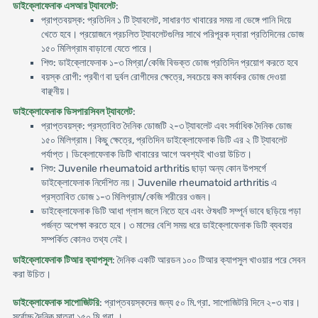
ডাইক্লোফেনাক এসআর ট্যাবলেট
:
প্রাপ্তবয়স্ক: প্রতিদিন ১ টি ট্যাবলেট, সাধারণত খাবারের সময় না ভেঙ্গে পানি দিয়ে
খেতে হবে। প্রয়োজনে প্রচলিত ট্যাবলেটগুলির সাথে পরিপূরক দ্বারা প্রতিদিনের ডোজ
১৫০ মিলিগ্রাম বাড়ানো যেতে পারে।
শিশু: ডাইক্লোফেনাক ১-৩ মিগ্রা/কেজি বিভক্ত ডোজ প্রতিদিন প্রয়োগ করতে হবে
বয়স্ক রোগী: প্রবীণ বা দুর্বল রোগীদের ক্ষেত্রে, সবচেয়ে কম কার্যকর ডোজ দেওয়া
বাঞ্ছনীয়।
ডাইক্লোফেনাক ডিসপারসিবল ট্যাবলেট
:
প্রাপ্তবয়স্ক: প্রস্তাবিত দৈনিক ডোজটি ২-৩ ট্যাবলেট এবং সর্বাধিক দৈনিক ডোজ
১৫০ মিলিগ্রাম। কিছু ক্ষেত্রে, প্রতিদিন ডাইক্লোফেনাক ডিটি এর ২ টি ট্যাবলেট
পর্যাপ্ত। ডিক্লোফেনাক ডিটি খাবারের আগে অবশ্যই খাওয়া উচিত।
শিশু: Juvenile rheumatoid arthritis ছাড়া অন্য কোন উপসর্গে
ডাইক্লোফেনাক নির্দেশিত নয়। Juvenile rheumatoid arthritis এ
প্রস্তাবিত ডোজ ১-৩ মিলিগ্রাম/কেজি শরীরের ওজন।
ডাইক্লোফেনাক ডিটি আধা গ্লাস জলে নিতে হবে এবং ঔষধটি সম্পূর্ন ভাবে ছড়িয়ে পড়া
পর্জন্ত অপেক্ষা করতে হবে। ৩ মাসের বেশি সময় ধরে ডাইক্লোফেনাক ডিটি ব্যবহার
সম্পর্কিত কোনও তথ্য নেই।
ডাইক্লোফেনাক টিআর ক্যাপসুল
: দৈনিক একটি আরডন ১০০ টিআর ক্যাপসুল খাওয়ার পরে সেবন
করা উচিত।
ডাইক্লোফেনাক সাপোজিটরি
: প্রাপ্তবয়স্কদের জন্য ৫০ মি.গ্রা. সাপোজিটরি দিনে ২-৩ বার।
সর্বোচ্চ দৈনিক মাত্রা ১৫০ মি.গ্রা.।