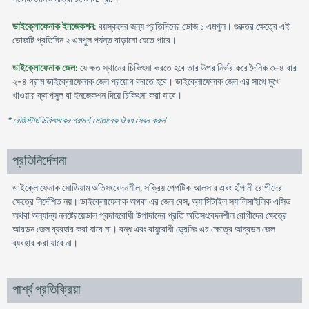
ডাইক্লোফেনাক ইনজেকশন
: বয়স্কদের জন্য প্রতিদিনের ডোজ ১ এমপুল। গুরুতর ক্ষেত্রে এই
ডোজটি প্রতিদিন ২ এমপুল পর্যন্ত বাড়ানো যেতে পারে।
ডাইক্লোফেনাক জেল
: যে ক্ষত স্থানের চিকিৎসা করতে হবে তার উপর নির্ভর করে দৈনিক ৩-৪ বার
২-৪ গ্রাম ডাইক্লোফেনাক জেল প্রয়োগ করতে হবে। ডাইক্লোফেনাক জেল এর সাথে মুখে
খাওয়ার ক্যাপসুল বা ইনজেকশন দিয়ে চিকিৎসা করা যাবে।
* রেজিস্টার্ড চিকিৎসকের পরামর্শ মোতাবেক ঔষধ সেবন করুন
'
প্রতিনির্দেশনা
ডাইক্লোফেনাক সোডিয়াম অতিসংবেদনশীল, সক্রিয় পেপটিক আলসার এবং হাঁপানী রোগীদের
ক্ষেত্রে নির্দেশিত নয়। ডাইক্লোফেনাক অথবা এর জেল বেস, অ্যাসিটাইল স্যালিসাইলিক এসিড
অথবা অন্যান্য ননষ্টেরয়েডাল প্রদাহরোধী উপাদানের প্রতি অতিসংবেদনশীল রোগীদের ক্ষেত্রে
আরডন জেল ব্যবহার করা যাবে না। বন্ধ এবং বায়ুরোধী ড্রেসিং এর ক্ষেত্রে আব্রডন জেল
ব্যবহার করা যাবে না।
পার্শ্ব প্রতিক্রিয়া