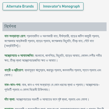
Alternate Brands
Innovator's Monograph
নির্দেশনা
বাত সংক্রান্ত রোগ
: প্রদাহঘটিত ও অবশকারী বাত, দীর্ঘস্থায়ী, হাড়ের জটিল বহুমুখী প্রদাহ,
কশেরুকার আড়ষ্টকারী প্রদাহ, হাড়ের প্রদাহ, কশেরুকার বিচ্যুতি, তীব্র বাত, গেঁটে বাত
(অর্থ্রাইটিস)।
অস্ত্রোপচার ও আঘাতজনিত
: মচকানো, কালশিরে, বিচ্যুতি, হাড়ের আঘাত, কোমল পেশীর গভীর
ক্ষত, তীব্র ব্যথা অস্ত্রোপচারজনিত ক্ষত ও আঘাত।
ধাত্রী ও স্ত্রীরোগ
: ব্যথাযুক্ত ঋতুস্রাব, জরায়ুর প্রদাহ, জনননালীর প্রদাহ, স্তনে প্রদাহ এবং
ফোলা।
নাক-কান-গলা
: নাক, কান ও গলা সংক্রান্ত যে কোন ধরনের ব্যথা ও প্রদাহ। অস্ত্রোপচার-
পূর্ববর্তী প্রদাহ ও ফোলা বিরোধী চিকিৎসায়।
দাঁত ব্যথা
: অস্ত্রোপচারের পরবর্তী ও আঘাতের ফলে সৃষ্ট ব্যথা, প্রদাহ এবং ফোলা।