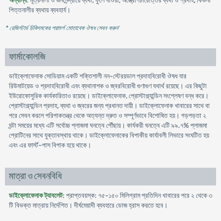
অন্যান্য
: মূত্রনালী ও জননেন্দ্রীয়ে ব্যথা, ফুলে যাওয়া, অস্ত্রোপচারোত্তর ব্যথা ও প্রদাহ, কিডনী
পিত্তনালীর ব্যথায় ব্যবহার্য।
* রেজিস্টার্ড চিকিৎসকের পরামর্শ মোতাবেক ঔষধ সেবন করুন
'
ফার্মাকোলজি
ডাইক্লোফেনাক সোডিয়াম একটি শক্তিশালী নন-স্টেরয়ডাল প্রদাহবিরোধী ঔষধ যার
রিউমাটয়েড ও প্রদাহবিরোধী এবং ব্যথানাশক ও জ্বরবিরোধী গুণাগুণ যথার্থ রয়েছে। এর কিছুটা
ইউরোকোসুরিক কার্যকারিতাও রয়েছে। ডাইক্লোফেনাক, প্রোস্টাগ্ল্যান্ডিন সংশ্লেষণ বন্ধ করে।
প্রোস্টাগ্ল্যান্ডিন প্রদাহ, ব্যথা ও জ্বরের জন্য প্রধানত দায়ী। ডাইক্লোফেনাক খাবারের সাথে বা
পরে সেবন করলে পরিপাকতন্ত্র থেকে অত্যন্ত দ্রুত ও সম্পূর্ণভাবে বিশোষিত হয়। গড়পড়তা ২
ঘন্টা সময়ের মধ্যে এটি সর্বোচ্চ প্লাজমা ঘনত্বে পৌঁছায়। কার্যকরী ঘনত্বে এটি ৯৯.৭% প্লাজমা
প্রোটিনের সাথে যুক্তাবস্থায় থাকে। ডাইক্লোফেনাকের বিপাকীয় কার্যাবলী লিভারে সংঘটিত হয়
এবং এর ফার্স্ট-পাস বিপাক হয়ে থাকে।
মাত্রা ও সেবনবিধি
ডাইক্লোফেনাক ট্যাবলেট
: প্রাপ্তবয়স্ক: ৭৫-১৫০ মিলিগ্রাম প্রতিদিন খাবারের পরে ২ থেকে ৩
টি বিভক্ত মাত্রায় নির্দেশিত। দীর্ঘমেয়াদী ব্যবহারে ডোজ হ্রাস করতে হবে।