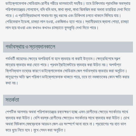
ডাইক্লোফেনাক সোডিয়াম রোগীর শরীরে ভালভাবেই সহনীয়। তবে চিকিৎসার প্রাথমিক অবস্থায়
পরিপাকতন্ত্রের গোলযোগ, বমি বমি ভাব, মাথা ব্যথা, মাথা ঝিমঝিম করা অথবা ডায়রিয়া দেখা দিতে
পারে। এ প্রতিক্রিয়াগুলো সাধারণত মৃদু ধরনের এবং চিকিৎসা চলতে থাকলে মিলিয়ে যায়।
পেরিফেরাল ইডেমা, চামড়া লাল হওয়া, একজিমাও হতে পারে। স্থানীয়ভাবে জ্বালা পোড়া, চামড়া
লাল হয়ে যাওয়া এবং কখনও কখনও চামড়াতে ফুসকুড়ি দেখা দিতে পারে।
গর্ভাবস্থায় ও স্তন্যদানকালে
গর্ভবর্তী মায়েদের ক্ষেত্রে অপরিহার্য না হলে ব্যবহার না করাই উত্তম। ক্ষেত্রবিশেষে স্বল্প
মাত্রায় ব্যবহার করা যেতে পারে। প্রথম ট্রাইমেস্টারে ব্যবহার করা উচিত নয়। অপর্যাপ্ত
ক্লিনিক্যাল তথ্যের কারণে ডাইক্লোফেনাক সোডিয়াম জেল গর্ভাবস্থায় ব্যবহার করা অনুচিত।
মাতৃদুগ্ধে অতি অল্প পরিমাণ ডাইক্লোফেনাক থাকতে পারে, তবে তা নবজাতকের কোন ক্ষতি করার
কথা নয়।
সতর্কতা
পেপটিক আলসার অথবা পরিপাকতন্ত্রের রক্তক্ষরণ হচ্ছে এমন রোগীদের ক্ষেত্রে সতর্কতার সাথে
ব্যবহার করা উচিত। বেশি বয়স্ক রোগীদের ক্ষেত্রেও সতর্কতার সাথে ব্যবহার করা উচিত। চোখ
অথবা মিউকাস মেমব্রেনকে আরডন জেল এর সংস্পর্শে আনা যাবে না। প্রয়োগের পর হাত ভাল
করে ধুয়ে নিতে হবে। মুখে সেবন করা অনুচিত।