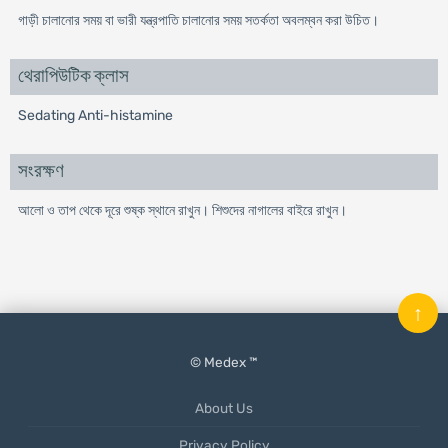
গাড়ী চালানোর সময় বা ভারী যন্ত্রপাতি চালানোর সময় সতর্কতা অবলম্বন করা উচিত।
থেরাপিউটিক ক্লাস
Sedating Anti-histamine
সংরক্ষণ
আলো ও তাপ থেকে দূরে শুষ্ক স্থানে রাখুন। শিশুদের নাগালের বাইরে রাখুন।
↑
© Medex ™
About Us
Privacy Policy