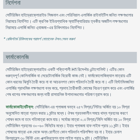
নির্দেশনা
সেটিরিজিন হাইড্রোক্লোরাইড সিজনাল এবং পেরিনিয়াল এলার্জিক রাইনাইটিস জনিত লক্ষণগুলোর
নিরাময়ে নির্দেশিত। এটি ক্রণিক ইডিয়প্যাথিক অ্যার্টিক্যারিয়ার ত্বকীয় অজটিল লক্ষণগুলোর
নিরাময়ে এলার্জি জনিত এ্যাজমা-এর চিকিৎসায়ও নির্দেশিত।
* রেজিস্টার্ড চিকিৎসকের পরামর্শ মোতাবেক ঔষধ সেবন করুন
'
ফার্মাকোলজি
সেটিরিজিন হাইড্রোক্লোরাইড একটি শক্তিশালী H1 রিসেপ্টর এন্টাগোনিস্ট। এটির কোন
গুরুত্বপূর্ণ কোলিনার্জিক বা সেরেটোনার্জিক বিরোধী কাজ নেই। ফার্মাকোলোজিক্যাল মাত্রায় এটি
কোন ধরনের ঝিমুনি তৈরী করে না বা আচরনগত কোন পরিবর্তন তৈরী করে না। এটি হিস্টামিনজনিত
এলার্জির প্রাথমিক লক্ষণগুলো বন্ধ করে, প্রদাহ তৈরীকারী কোষের বিচরণ হ্রাস করে এবং এলার্জির
শেষ ধাপের লক্ষণগুলোর জন্য দায়ী রাসায়নিক উপাদানগুলোর পরিমাণ হ্রাস করে।
ফার্মাকোকাইনেটিক্‌স
: সেটিরিজিন এর প্লাজমা ঘনত্ব ২৫৭ মিগ্রা/লিটার অর্জিত হয় ১০ মিগ্রা
অনুমোদিত মাত্রা গ্রহন করার ১ ঘন্টার মধ্যে। ঔষধ গ্রহনকালীন সময়ে খাদ্য গ্রহনের করণে
শোষন কমে না তবে গতিমাত্রা কমে যায়। সর্বোচ্চ মাত্রা ০.৩ মিগ্রা/মিলি অর্জিত হয় ১০ মিগ্রা
সেটিরিজিন গ্রহনের ৩০-৬০ মিনিটের মধ্যে। ইহার প্লাজমা হাফ লাইফ প্রায় ১১ ঘন্টা। ইহার
শোষনের মাত্রা এক থেকে অন্য রোগীতে কোন পরিবর্তন পরিলক্ষিত হয় না। ইহার রেনাল
ক্লিয়ারেন্স ৩০ মিনিট এবং এক্সক্রিয়েশন হাফ লাইফ প্রায় ৯ ঘন্টা। সেটিরিজিন