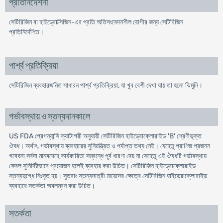
প্রতিনির্দেশনা
সেটিরিজিন বা হাইড্রোক্সিজিন-এর প্রতি অতিসংবেদনশীল রোগীর জন্য সেটিরিজিন
প্রতিনির্দেশিত।
পার্শ্ব প্রতিক্রিয়া
সেটিরিজিন ব্যবহারজনিত সাধারন পার্শ্ব প্রতিক্রিয়া, যা খুব বেশী দেখা যায় তা হলো ঝিমুনি।
গর্ভাবস্থায় ও স্তন্যদানকালে
US FDA প্রেগন্যান্সি ক্যাটাগরী অনুযায়ী সেটিরিজিন হাইড্রোক্লোরাইড 'B' শ্রেণীভূক্ত
ঔষধ। অর্থাৎ, গর্ভাবস্থায় ব্যবহারের সুনিয়ন্ত্রিত ও পর্যাপ্ত তথ্য নেই। যেহেতু প্রাণিজ প্রজনন
গবেষনা সর্বদা মানবদেহে কার্যকারিতা সম্বন্ধে পূর্ব ধারণা দেয় না সেহেতু এই ঔষধটি গর্ভাবস্থায়
কেবল সুনির্দিষ্টভাবে প্রয়োজন হলেই ব্যবহার করা উচিত। সেটিরিজিন হাইড্রোক্লোরাইড
স্তন্যদুগ্ধে নিঃসৃত হয়। সুতরাং স্তন্যদাত্রী মায়েদের ক্ষেত্রে সেটিরিজিন হাইড্রোক্লোরাইড
ব্যবহারে সতর্কতা অবলম্বন করা উচিত।
সতর্কতা