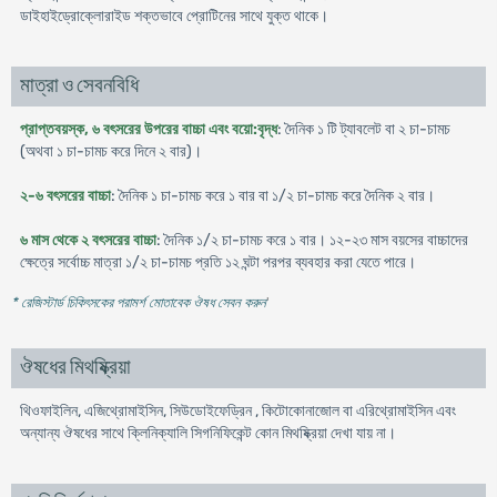
ডাইহাইড্রোক্লোরাইড শক্তভাবে প্রোটিনের সাথে যুক্ত থাকে।
মাত্রা ও সেবনবিধি
প্রাপ্তবয়স্ক, ৬ বৎসরের উপরের বাচ্চা এবং বয়ো:বৃদ্ধ
: দৈনিক ১ টি ট্যাবলেট বা ২ চা-চামচ
(অথবা ১ চা-চামচ করে দিনে ২ বার)।
২-৬ বৎসরের বাচ্চা
: দৈনিক ১ চা-চামচ করে ১ বার বা ১/২ চা-চামচ করে দৈনিক ২ বার।
৬ মাস থেকে ২ বৎসরের বাচ্চা
: দৈনিক ১/২ চা-চামচ করে ১ বার। ১২-২৩ মাস বয়সের বাচ্চাদের
ক্ষেত্রে সর্বোচ্চ মাত্রা ১/২ চা-চামচ প্রতি ১২ ঘন্টা পরপর ব্যবহার করা যেতে পারে।
* রেজিস্টার্ড চিকিৎসকের পরামর্শ মোতাবেক ঔষধ সেবন করুন
'
ঔষধের মিথষ্ক্রিয়া
থিওফাইলিন, এজিথ্রোমাইসিন, সিউডোইফেড্রিন , কিটোকোনাজোল বা এরিথ্রোমাইসিন এবং
অন্যান্য ঔষধের সাথে ক্লিনিক্যালি সিগনিফিকেন্ট কোন মিথষ্ক্রিয়া দেখা যায় না।