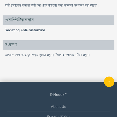
গাড়ী চালানোর সময় বা ভারী যন্ত্রপাতি চালানোর সময় সতর্কতা অবলম্বন করা উচিত।
থেরাপিউটিক ক্লাস
Sedating Anti-histamine
সংরক্ষণ
আলো ও তাপ থেকে দূরে শুষ্ক স্থানে রাখুন। শিশুদের নাগালের বাইরে রাখুন।
↑
© Medex ™
About Us
Privacy Policy