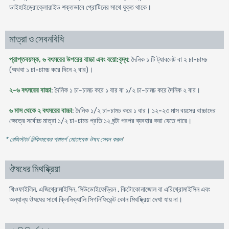
ডাইহাইড্রোক্লোরাইড শক্তভাবে প্রোটিনের সাথে যুক্ত থাকে।
মাত্রা ও সেবনবিধি
প্রাপ্তবয়স্ক, ৬ বৎসরের উপরের বাচ্চা এবং বয়ো:বৃদ্ধ
: দৈনিক ১ টি ট্যাবলেট বা ২ চা-চামচ
(অথবা ১ চা-চামচ করে দিনে ২ বার)।
২-৬ বৎসরের বাচ্চা
: দৈনিক ১ চা-চামচ করে ১ বার বা ১/২ চা-চামচ করে দৈনিক ২ বার।
৬ মাস থেকে ২ বৎসরের বাচ্চা
: দৈনিক ১/২ চা-চামচ করে ১ বার। ১২-২৩ মাস বয়সের বাচ্চাদের
ক্ষেত্রে সর্বোচ্চ মাত্রা ১/২ চা-চামচ প্রতি ১২ ঘন্টা পরপর ব্যবহার করা যেতে পারে।
* রেজিস্টার্ড চিকিৎসকের পরামর্শ মোতাবেক ঔষধ সেবন করুন
'
ঔষধের মিথষ্ক্রিয়া
থিওফাইলিন, এজিথ্রোমাইসিন, সিউডোইফেড্রিন , কিটোকোনাজোল বা এরিথ্রোমাইসিন এবং
অন্যান্য ঔষধের সাথে ক্লিনিক্যালি সিগনিফিকেন্ট কোন মিথষ্ক্রিয়া দেখা যায় না।