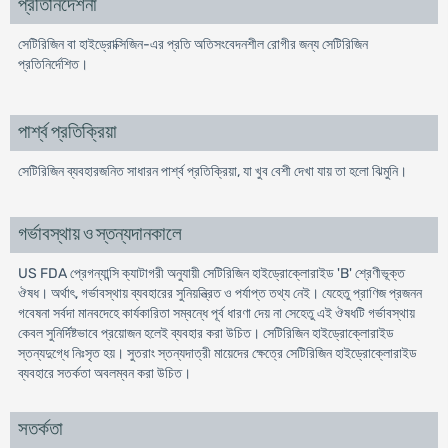
প্রতিনির্দেশনা
সেটিরিজিন বা হাইড্রোক্সিজিন-এর প্রতি অতিসংবেদনশীল রোগীর জন্য সেটিরিজিন
প্রতিনির্দেশিত।
পার্শ্ব প্রতিক্রিয়া
সেটিরিজিন ব্যবহারজনিত সাধারন পার্শ্ব প্রতিক্রিয়া, যা খুব বেশী দেখা যায় তা হলো ঝিমুনি।
গর্ভাবস্থায় ও স্তন্যদানকালে
US FDA প্রেগন্যান্সি ক্যাটাগরী অনুযায়ী সেটিরিজিন হাইড্রোক্লোরাইড 'B' শ্রেণীভূক্ত
ঔষধ। অর্থাৎ, গর্ভাবস্থায় ব্যবহারের সুনিয়ন্ত্রিত ও পর্যাপ্ত তথ্য নেই। যেহেতু প্রাণিজ প্রজনন
গবেষনা সর্বদা মানবদেহে কার্যকারিতা সম্বন্ধে পূর্ব ধারণা দেয় না সেহেতু এই ঔষধটি গর্ভাবস্থায়
কেবল সুনির্দিষ্টভাবে প্রয়োজন হলেই ব্যবহার করা উচিত। সেটিরিজিন হাইড্রোক্লোরাইড
স্তন্যদুগ্ধে নিঃসৃত হয়। সুতরাং স্তন্যদাত্রী মায়েদের ক্ষেত্রে সেটিরিজিন হাইড্রোক্লোরাইড
ব্যবহারে সতর্কতা অবলম্বন করা উচিত।
সতর্কতা