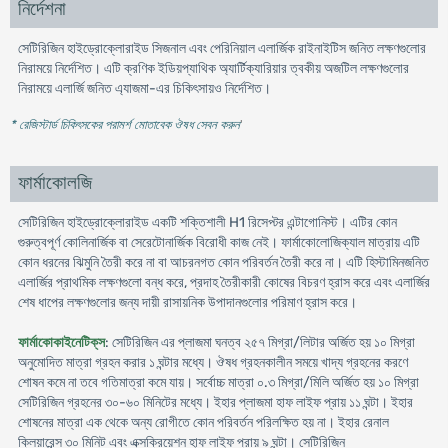
নির্দেশনা
সেটিরিজিন হাইড্রোক্লোরাইড সিজনাল এবং পেরিনিয়াল এলার্জিক রাইনাইটিস জনিত লক্ষণগুলোর
নিরাময়ে নির্দেশিত। এটি ক্রণিক ইডিয়প্যাথিক অ্যার্টিক্যারিয়ার ত্বকীয় অজটিল লক্ষণগুলোর
নিরাময়ে এলার্জি জনিত এ্যাজমা-এর চিকিৎসায়ও নির্দেশিত।
* রেজিস্টার্ড চিকিৎসকের পরামর্শ মোতাবেক ঔষধ সেবন করুন
'
ফার্মাকোলজি
সেটিরিজিন হাইড্রোক্লোরাইড একটি শক্তিশালী H1 রিসেপ্টর এন্টাগোনিস্ট। এটির কোন
গুরুত্বপূর্ণ কোলিনার্জিক বা সেরেটোনার্জিক বিরোধী কাজ নেই। ফার্মাকোলোজিক্যাল মাত্রায় এটি
কোন ধরনের ঝিমুনি তৈরী করে না বা আচরনগত কোন পরিবর্তন তৈরী করে না। এটি হিস্টামিনজনিত
এলার্জির প্রাথমিক লক্ষণগুলো বন্ধ করে, প্রদাহ তৈরীকারী কোষের বিচরণ হ্রাস করে এবং এলার্জির
শেষ ধাপের লক্ষণগুলোর জন্য দায়ী রাসায়নিক উপাদানগুলোর পরিমাণ হ্রাস করে।
ফার্মাকোকাইনেটিক্‌স
: সেটিরিজিন এর প্লাজমা ঘনত্ব ২৫৭ মিগ্রা/লিটার অর্জিত হয় ১০ মিগ্রা
অনুমোদিত মাত্রা গ্রহন করার ১ ঘন্টার মধ্যে। ঔষধ গ্রহনকালীন সময়ে খাদ্য গ্রহনের করণে
শোষন কমে না তবে গতিমাত্রা কমে যায়। সর্বোচ্চ মাত্রা ০.৩ মিগ্রা/মিলি অর্জিত হয় ১০ মিগ্রা
সেটিরিজিন গ্রহনের ৩০-৬০ মিনিটের মধ্যে। ইহার প্লাজমা হাফ লাইফ প্রায় ১১ ঘন্টা। ইহার
শোষনের মাত্রা এক থেকে অন্য রোগীতে কোন পরিবর্তন পরিলক্ষিত হয় না। ইহার রেনাল
ক্লিয়ারেন্স ৩০ মিনিট এবং এক্সক্রিয়েশন হাফ লাইফ প্রায় ৯ ঘন্টা। সেটিরিজিন