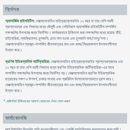
নির্দেশনা
অ্যালার্জিক রাইনাইটিস
: ফেক্সোফেনাডিন হাইড্রোক্লোরাইড ১২ বছর বা তার বেশি বয়সী
প্রাপ্তবয়স্ক এবং শিশুদের মধ্যে মৌসুমী এবং পেরিনিয়াল অ্যালার্জিক রাইনাইটিস সম্পর্কিত
লক্ষণগুলির উপশমের জন্য নির্দেশিত। কার্যকরভাবে চিকিতসা করা লক্ষণগুলির মধ্যে রয়েছে হাঁচি,
রাইনোরিয়া, ল্যাক্রিমেশন, চুলকানি, চোখ লাল হওয়া এবং চুলকানি নাক/তালু/গলা।
ফেক্সোফেনাডিন স্বাস্থ্য-সম্পর্কিত জীবনযাত্রার মান এবং কাজ/ক্রিয়াকলাপ উৎপাদনশীলতা
উন্নত করে।
ক্রণিক ইডিয়প্যাথিক আর্টিক্যারিয়া
: ফেক্সোফেনাডিন হাইড্রোক্লোরাইড প্রাপ্তবয়স্কদের এবং
১২ বছর বা তার বেশি বয়সী শিশুদের মধ্যে ক্রণিক ইডিয়প্যাথিক আর্টিক্যারিয়া-এর সাথে
সম্পর্কিত লক্ষণগুলির উপশমের জন্য নির্দেশিত হয়। ফেক্সোফেনাডিন ক্রণিক ইডিয়প্যাথিক
ছত্রাকের লক্ষণ ও উপসর্গ, চাকার সংখ্যা এবং প্রুরিটাস উল্লেখযোগ্যভাবে হ্রাস করে।
ফেক্সোফেনাডিন স্বাস্থ্য-সম্পর্কিত জীবনযাত্রার মান এবং কাজ/ক্রিয়াকলাপ উৎপাদনশীলতা
উন্নত করে।
* রেজিস্টার্ড চিকিৎসকের পরামর্শ মোতাবেক ঔষধ সেবন করুন
'
ফার্মাকোলজি
H1 হিস্টামিন রিসেপ্টর অতি সংবেদনশীলতা এবং এলার্জি প্রতিক্রিয়ার মধ্যস্থতার জন্য দায়ী।