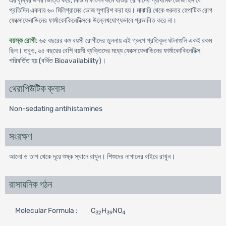
এর বৃদ্ধির উপর ভিত্তি করে, কিডনি ফাংশন কমে যাওয়া রোগীদের প্রাথমিক ডোজ হিসাবে
প্রতিদিন একবার ৬০ মিলিগ্রামের ডোজ সুপারিশ করা হয়। মাঝারি থেকে গুরুতর হেপাটিক রোগ
ফেক্সোফেনাডিনের ফার্মাকোকিনেটিক্সকে উল্লেখযোগ্যভাবে প্রভাবিত করে না।
বয়স্ক রোগী
: ৬৫ বছরের কম বয়সী রোগীদের তুলনায় এই গ্রুপে প্রতিকূল ঘটনাগুলি একই রকম
ছিল। তবুও, ৬৫ বছরের বেশি বয়সী ব্যক্তিদের মধ্যে ফেক্সোফেনাডিনের ফার্মাকোকিনেটিক্স
পরিবর্তিত হয় (বর্ধিত Bioavailability)।
থেরাপিউটিক ক্লাস
Non-sedating antihistamines
সংরক্ষণ
আলো ও তাপ থেকে দূরে শুষ্ক স্থানে রাখুন। শিশুদের নাগালের বাইরে রাখুন।
রাসায়নিক গঠন
Molecular Formula :
C
H
NO
32
39
4