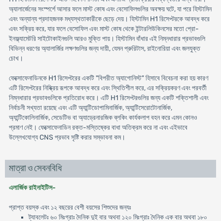
অ্যালার্জেনের সংস্পর্শে আসার ফলে মাস্ট কোষ এবং বেসোফিলগুলির অবক্ষয় ঘটে, যা পরে হিস্টামিন
এবং অন্যান্য প্রদাহজনক মধ্যস্থতাকারীকে ছেড়ে দেয়। হিস্টামিন H1 রিসেপ্টরকে আবদ্ধ করে
এবং সক্রিয় করে, যার ফলে বেসোফিল এবং মাস্ট কোষ থেকে ইন্টারলিউকিনসের মতো প্রো-
ইনফ্ল্যামেটরি সাইটোকাইনগুলি আরও মুক্তি পায়। হিস্টামিন বাঁধার এই নিম্নধারার প্রভাবগুলি
বিভিন্ন ধরণের অ্যালার্জির লক্ষণগুলির জন্য দায়ী, যেমন প্রুরিটাস, রাইনোরিয়া এবং জলযুক্ত
চোখ।
ফেক্সোফেনাডিনকে H1 রিসেপ্টরের একটি "বিপরীত অ্যাগোনিস্ট" হিসাবে বিবেচনা করা হয় কারণ
এটি রিসেপ্টরের নিষ্ক্রিয় রূপকে আবদ্ধ করে এবং স্থিতিশীল করে, এর সক্রিয়করণ এবং পরবর্তী
নিম্নধারার প্রভাবগুলিকে প্রতিরোধ করে। এটি H1 রিসেপ্টরগুলির জন্য একটি শক্তিশালী এবং
নির্বাচনী সখ্যতা রয়েছে এবং এটি অ্যান্টিডোপামিনার্জিক, অ্যান্টিসেরোটোনার্জিক,
অ্যান্টিকোলিনার্জিক, সেডেটিভ বা অ্যাড্রেনারজিক ব্লকিং কার্যকলাপ বহন করে এমন কোনও
প্রমাণ নেই। ফেক্সোফেনাডিন রক্ত-মস্তিষ্কের বাধা অতিক্রম করে না এবং এইভাবে
উল্লেখযোগ্য CNS প্রভাব সৃষ্টি করার সম্ভাবনা কম।
মাত্রা ও সেবনবিধি
এলার্জিক রাইনাইটিস-
প্রাপ্ত বয়স্ক এবং ১২ বছরের বেশী বয়সের শিশুদের জন্যঃ
ট্যাবলেটঃ ৬০ মিঃগ্রাঃ দৈনিক দুই বার অথবা ১২০ মিঃগ্রাঃ দৈনিক এক বার অথবা ১৮০