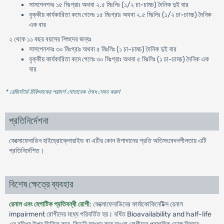
সাসপেনশনঃ ১৫ মিঃগ্রাঃ অথবা ২.৫ মিঃলিঃ (১/২ চা-চামচ) দৈনিক দুই বার
বৃক্কীয় কার্যকারিতা কমে গেলেঃ ১৫ মিঃগ্রাঃ অথবা ২.৫ মিঃলিঃ (১/২ চা-চামচ) দৈনিক
এক বার
২ থেকে ১১ বছর বয়সের শিশুদের জন্যঃ
সাসপেনশনঃ ৩০ মিঃগ্রাঃ অথবা ৫ মিঃলিঃ (১ চা-চামচ) দৈনিক দুই বার
বৃক্কীয় কার্যকারিতা কমে গেলেঃ ৩০ মিঃগ্রাঃ অথবা ৫ মিঃলিঃ (১ চা-চামচ) দৈনিক এক
বার
* রেজিস্টার্ড চিকিৎসকের পরামর্শ মোতাবেক ঔষধ সেবন করুন
'
প্রতিনির্দেশনা
ফেক্সোফেনাডিন হাইড্রোক্লোরাইড বা এটির কোন উপাদানের প্রতি অতিসংবেদনশীলতায় এটি
প্রতিনির্দেশিত।
বিশেষ ক্ষেত্রে ব্যবহার
রেনাল এবং হেপাটিক প্রতিবন্ধী রোগী
: ফেক্সোফেনাডিনের ফার্মাকোকিনেটিক্স রেনাল
impairment রোগীদের মধ্যে পরিবর্তিত হয়। বর্ধিত Bioavailability and half-life