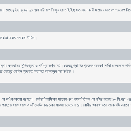
নয়। যেহেতু ইহা বুকের দুধে অল্প পরিমাণে নিঃসৃত হয় তাই ইহা স্তন্যদানকারী মায়ের ক্ষেত্রেও প্রয়ােগ নির
সতর্কতা অবলম্বন করা উচিত।
ায় ব্যবহারের সুনিয়ন্ত্রিত ও পর্যাপ্ত তথ্য নেই। যেহেতু প্রাণিজ প্রজনন গবেষণা সর্বদা মানবদেহে কার্যকার
দের ক্ষেত্রে লোরিন ব্যবহারে সতর্কতা অবলম্বন করা উচিত ।
ি.গ্রা. এর অধিক মাত্রা গ্রহণে। এক্সট্রাপিরামিডাল সাইনস এবং প্যালপিটেশন এর নজির রয়েছে ১০ মি.গ্রা. এ
য় গ্রহনের সাথে সাথে একটিভেটেড চারকোল খাওয়ান যেতে পারে। রােগীর জ্ঞান থাকলে তাকে বমি করানাে বা 