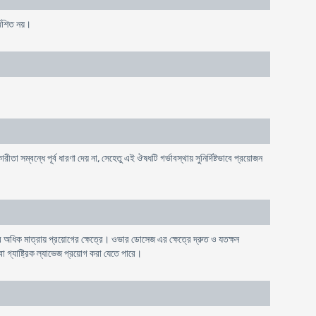
্দেশিত নয়।
ীতা সম্বন্ধে পূর্ব ধারণা দেয় না, সেহেতু এই ঔষধটি গর্ভাবস্থায় সুনির্দিষ্টভাবে প্রয়োজন
র অধিক মাত্রায় প্রয়ােগের ক্ষেত্রে। ওভার ডােসেজ এর ক্ষেত্রে দ্রুত ও যতক্ষন
গ্যাষ্ট্রিক ল্যাভেজ প্রয়ােগ করা যেতে পারে।