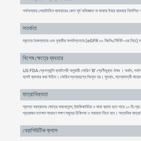
গর্ভাবস্থায় লােরাটাডিন ব্যবহারের কোন পূর্ব অভিজ্ঞতা না থাকায় ইহার ব্যবহার নির্দেশিত 
সতর্কতা
যকৃতের বৈকল্যতায় এবং বৃক্কীয় অপর্যাপ্ততায় (eGFR ৩০ মিঃলিঃ/মিনিট-এর নিচে) 
বিশেষ ক্ষেত্রে ব্যবহার
US FDA প্রেগন্যান্সি ক্যাটাগরী অনুযায়ী লোরিন 'B' শ্রেণীভুক্ত ঔষধ । অর্থাৎ, গর্ভাবস্থ
হলেই ব্যবহার করা উচিত। লোরিন স্তন্যদুগ্ধে নিঃসৃত হয়। সুতরাং, স্তন্যদাত্রী মায়ে
মাত্রাধিক্যতা
প্রাপ্ত বয়স্কদের ক্ষেত্রে সমনােলেন্স, ট্যাকিকার্ডিয়া ও মাথা ব্যাথা হতে পারে ১০ ম
প্রয়ােজন ততক্ষন সাধারণ লক্ষণ সমূহের চিকিৎসা ও সহায়তা দিতে হবে। অত্যধিক মাত্রা
থেরাপিউটিক ক্লাস