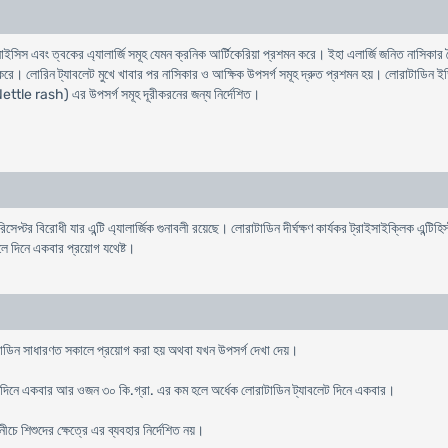
ইনাইসিস এবং ত্বকের এ্যালার্জি সমূহ যেমন ক্রনিক আর্টিকেরিয়া প্রশমন করে। ইহা এলার্জি জনিত নাসিকা
 লোরিন ট্যাবলেট মুখে খাবার পর নাসিকার ও আক্ষিক উপসর্গ সমূহ দ্রুত প্রশমন হয়। লােরাটাডিন ইডিও
শ (Nettle rash) এর উপসর্গ সমূহ দূরীকরনের জন্য নির্দেশিত।
র বিরােধী যার এন্টি এ্যালার্জিক গুনাবলী রয়েছে। লােরাটাডিন দীর্ঘক্ষণ কার্যকর ট্রাইসাইক্লিক এন্টিহ
ফলে দিনে একবার প্রয়ােগ যথেষ্ট।
ডিন সাধারণত সকালে প্রয়ােগ করা হয় অথবা যখন উপসর্গ দেখা দেয়।
ট দিনে একবার আর ওজন ৩০ কি.গ্রা. এর কম হলে অর্ধেক লোরাটাডিন ট্যাবলেট দিনে একবার।
ীচে শিশুদের ক্ষেত্রে এর ব্যবহার নির্দেশিত নয়।