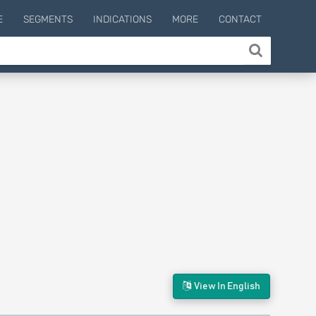
E
SEGMENTS
INDICATIONS
MORE
CONTACT
View In English