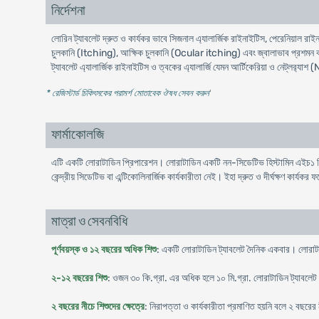
নির্দেশনা
লোরিন ট্যাবলেট দ্রুত ও কার্যকর ভাবে সিজনাল এ্যালার্জিক রাইনাইটিস, পেরেনিয়াল রা
চুলকানি (Itching), আক্ষিক চুলকানি (Ocular itching) এবং জ্বালাভাব প্রশমন করে।
ট্যাবলেট এ্যালার্জিক রাইনাইটিস ও ত্বকের এ্যালার্জি যেমন আর্টিকেরিয়া ও নেট্লর‍্যা
* রেজিস্টার্ড চিকিৎসকের পরামর্শ মোতাবেক ঔষধ সেবন করুন
'
ফার্মাকোলজি
এটি একটি লােরাটাডিন প্রিপারেশন। লােরাটাডিন একটি নন-সিডেটিভ হিস্টামিন এইচ১ রিসেপ্ট
কেন্দ্রীয় সিডেটিভ বা এন্টিকোলিনার্জিক কার্যকারীতা নেই। ইহা দ্রুত ও দীর্ঘক্ষণ কার্যকর 
মাত্রা ও সেবনবিধি
পূর্ণবয়স্ক ও ১২ বছরের অধিক শিশু
: একটি লোরাটাডিন ট্যাবলেট দৈনিক একবার। লোরাটা
২-১২ বছরের শিশু
: ওজন ৩০ কি.গ্রা. এর অধিক হলে ১০ মি.গ্রা. লোরাটাডিন ট্যাবলে
২ বছরের নীচে শিশুদের ক্ষেত্রে
: নিরাপত্তা ও কার্যকারীতা প্রমাণিত হয়নি বলে ২ বছরের ন