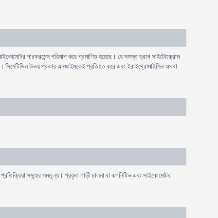
া সাইকোমােটর পারফরমেন্স পরিমাপ করে প্রমাণিত হয়েছে। যে সমস্ত ড্রাগ সাইটোক্রোম
 পারে। সিমেটিডিন উভয় প্রকার এনজাইমকেই প্রতিহত করে এবং ইরাইথ্রোমাইসিন অথবা
 সৃষ্ট প্রতিক্রিয়া সমূহের সমতূল্য। প্রকৃত গাড়ী চালনা বা কগনিটিভ এবং সাইকোমােটর