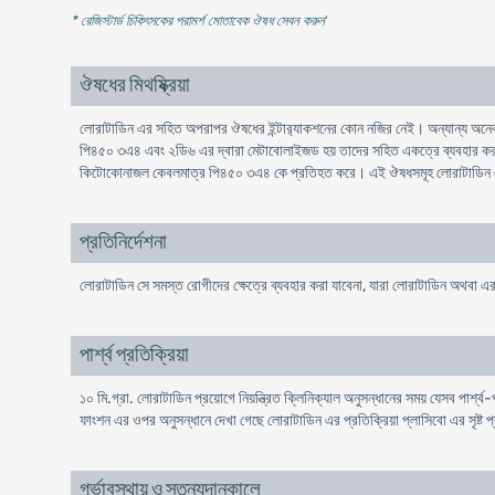
* রেজিস্টার্ড চিকিৎসকের পরামর্শ মোতাবেক ঔষধ সেবন করুন
'
ঔষধের মিথষ্ক্রিয়া
লােরাটাডিন এর সহিত অপরাপর ঔষধের ইন্টার‍্যাকশনের কোন নজির নেই। অন্যান্য অনেক হ
পি৪৫০ ৩এ৪ এবং ২ডি৬ এর দ্বারা মেটাবােলাইজড হয় তাদের সহিত একত্রে ব্যবহার করল
কিটোকোনাজল কেবলমাত্র পি৪৫০ ৩এ৪ কে প্রতিহত করে। এই ঔষধসমূহ লােরাটাডিন এর মাত্
প্রতিনির্দেশনা
লােরাটাডিন সে সমস্ত রােগীদের ক্ষেত্রে ব্যবহার করা যাবেনা, যারা লােরাটাডিন অথব
পার্শ্ব প্রতিক্রিয়া
১০ মি.গ্রা. লােরাটাডিন প্রয়ােগে নিয়ন্ত্রিত ক্লিনিক্যাল অনুসন্ধানের সময় যেসব পার্শ
ফাংশন এর ওপর অনুসন্ধানে দেখা গেছে লােরাটাডিন এর প্রতিক্রিয়া প্লাসিবো এর সৃষ্ট প
গর্ভাবস্থায় ও স্তন্যদানকালে