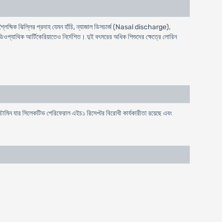
র শ্লৈষ্মিক ঝিল্লির প্রদাহ যেমন হাঁচি, ন্যাজাল ডিসচার্জ (Nasal discharge),
প্যাথিক আর্টিকেরিয়াতেও নির্দেশিত। দুই বৎসরের অধিক শিশুদের ক্ষেত্রে লোরিন
িস্টামিন যার সিলেকটিভ পেরিফেরাল এইচ১ রিসেপ্টর বিরােধী কার্যকারীতা রয়েছে এবং