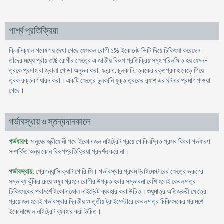
পার্শ্ব প্রতিক্রিয়া
ক্লিনিক্যাল গবেষণায় দেখা গেছে যেসকল রোগী ১% ইকোনেট ভিটি দিয়ে চিকিৎসা করেছেন
তাঁদের মধ্যে প্রায় ৩% রোগীর ক্ষেত্রে এ জাতীয় বিরূপ প্রতিক্রিয়াসমূহ পরিলক্ষিত হয় যেমন-
ত্বকে প্রদাহ বা জ্বালা পোড়া অনুভব করা, যন্ত্রনা, চুলকানি, ত্বকের রক্তপ্রবাহ বেড়ে গিয়ে
ত্বক রক্তবর্ণ ধারন করা। একটি ক্ষেত্রে চুলকানি যুক্ত ত্বকের র‍্যাশ এর ঘটনার প্রমাণ পাওয়া
গেছে।
গর্ভাবস্থায় ও স্তন্যদানকালে
গর্ভধারণ
: মানুষের স্ত্রীযোনী পথে ইকোনাজল নাইট্রেট প্রয়োগে বিলম্বিত প্রসব কিংবা গর্ভধারণ
সম্পর্কিত অন্য কোন বিরূপপ্রতিক্রিয়া প্রদর্শন করে না।
গর্ভাবস্থায়
: প্রেগন্যান্সি ক্যাটাগোরি সি। গর্ভাবস্থার প্রথম ট্রাইমেস্টারের ক্ষেত্রে ভ্রুণের
সম্ভাব্য ঝুঁকির চেয়ে ওষুধ গ্রহনে রোগীর উপকৃত হবার সম্ভাবনা বেশি হলেই কেবলমাত্র
চিকিৎসকের পরামর্শে ইকোনাজোল নাইট্রেট ব্যবহার করা উচিত। শুধুমাত্র অতিজরুরী ক্ষেত্রে
প্রয়োজন হলেই গর্ভাবস্থার দ্বিতীয় ও তৃতীয় ট্রাইমেস্টারে কেবলমাত্র চিকিৎসকের পরামর্শে
ইকোনাজোল নাইট্রেট ব্যবহার করা উচিত।