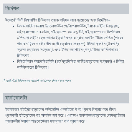
নির্দেশনা
ইকোনেট ভিটি নিম্নবর্ণিত চিকিৎসায় ত্বকে বাহ্যিক ভাবে প্রয়োগের জন্য নির্দেশিত-
ট্রাকোফাইটন রুব্রাম, ট্রাকোফাইটন মেণ্টাগ্রোফাইটস, ট্রাকোফাইটন টনসুর‍্যান্স,
মাইক্রোস্পোরাম ক্যানিস, মাইক্রোস্পোরাম অডুয়িনি, মাইক্রোস্পোরাম জিপসিয়াম,
এপিডার্মোফাইটন ফ্লোকোসাম ইত্যাদি ছত্রাক দ্বারা সংঘটিত টিনিয়া পেডিস (পায়ের
পাতার বাহ্যিক ত্বকীয় দীর্ঘমেয়াদী ছত্রাকের সংক্রমণ), টিনিয়া ক্রুরিস (উরুসন্ধি
স্থলের ছত্রাকের সংক্রমণ), এবং টিনিয়া করপোরিস (দাদ), টিনিয়া ভার্সিকালারের
চিকিৎসায়।
কিউটেনিয়াস ক্যান্ডেডিয়াসিসি (চর্মে ক্যান্ডিডিয়া জাতীয় ছত্রাকের সংক্রমণ) ও টিনিয়া
ভার্সিকালারের চিকিৎসায়।
* রেজিস্টার্ড চিকিৎসকের পরামর্শ মোতাবেক ঔষধ সেবন করুন
'
ফার্মাকোলজি
ইকোনাজল নাইট্রেট ছত্রাকের অক্সিডেটিভ এনজাইমের উপর প্রভাব বিস্তার করে জীবন
ধ্বংসকারী হাইড্রোজেন পার অক্সাইড জমা করে। এছাড়াও ইকোনাজল ছত্রাকের কোষপ্রাচীরের
প্রয়োজনীয় উপাদান আরগোস্টেরল সংশ্লেষণে বাধা প্রদান করে৷