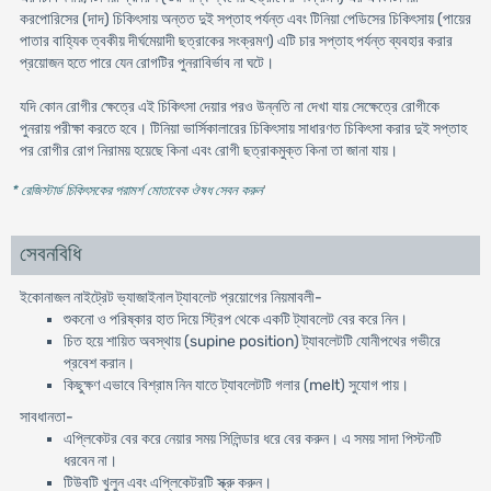
করপোরিসের (দাদ) চিকিৎসায় অন্তত দুই সপ্তাহ পর্যন্ত এবং টিনিয়া পেডিসের চিকিৎসায় (পায়ের
পাতার বাহ্যিক ত্বকীয় দীর্ঘমেয়াদী ছত্রাকের সংক্রমণ) এটি চার সপ্তাহ পর্যন্ত ব্যবহার করার
প্রয়োজন হতে পারে যেন রোগটির পুনরাবির্ভাব না ঘটে।
যদি কোন রোগীর ক্ষেত্রে এই চিকিৎসা দেয়ার পরও উন্নতি না দেখা যায় সেক্ষেত্রে রোগীকে
পুনরায় পরীক্ষা করতে হবে। টিনিয়া ভার্সিকালারের চিকিৎসায় সাধারণত চিকিৎসা করার দুই সপ্তাহ
পর রোগীর রোগ নিরাময় হয়েছে কিনা এবং রোগী ছত্রাকমুক্ত কিনা তা জানা যায়।
* রেজিস্টার্ড চিকিৎসকের পরামর্শ মোতাবেক ঔষধ সেবন করুন
'
সেবনবিধি
ইকোনাজল নাইট্রেট ভ্যাজাইনাল ট্যাবলেট প্রয়োগের নিয়মাবলী-
শুকনো ও পরিষ্কার হাত দিয়ে স্ট্রিপ থেকে একটি ট্যাবলেট বের করে নিন।
চিত হয়ে শায়িত অবস্থায় (supine position) ট্যাবলেটটি যোনীপথের গভীরে
প্রবেশ করান।
কিছুক্ষণ এভাবে বিশ্রাম নিন যাতে ট্যাবলেটটি গলার (melt) সুযোগ পায়।
সাবধানতা-
এপ্লিকেটর বের করে নেয়ার সময় সিলিন্ডার ধরে বের করুন। এ সময় সাদা পিস্টনটি
ধরবেন না।
টিউবটি খুলুন এবং এপ্লিকেটরটি স্ক্রু করুন।