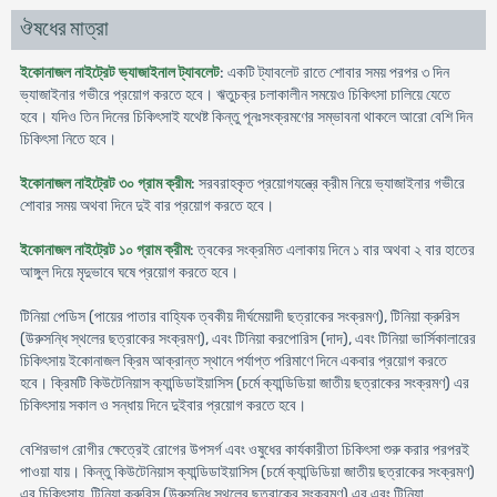
ঔষধের মাত্রা
ইকোনাজল নাইট্রেট ভ্যাজাইনাল ট্যাবলেট
: একটি ট্যাবলেট রাতে শোবার সময় পরপর ৩ দিন
ভ্যাজাইনার গভীরে প্রয়োগ করতে হবে। ঋতুচক্র চলাকালীন সময়েও চিকিৎসা চালিয়ে যেতে
হবে। যদিও তিন দিনের চিকিৎসাই যথেষ্ট কিন্তু পূনঃসংক্রমণের সম্ভাবনা থাকলে আরো বেশি দিন
চিকিৎসা নিতে হবে।
ইকোনাজল নাইট্রেট ৩০ গ্রাম ক্রীম
: সরবরাহকৃত প্রয়োগযন্ত্রে ক্রীম নিয়ে ভ্যাজাইনার গভীরে
শোবার সময় অথবা দিনে দুই বার প্রয়োগ করতে হবে।
ইকোনাজল নাইট্রেট ১০ গ্রাম ক্রীম
: ত্বকের সংক্রমিত এলাকায় দিনে ১ বার অথবা ২ বার হাতের
আঙ্গুল দিয়ে মৃদুভাবে ঘষে প্রয়োগ করতে হবে।
টিনিয়া পেডিস (পায়ের পাতার বাহ্যিক ত্বকীয় দীর্ঘমেয়াদী ছত্রাকের সংক্রমণ), টিনিয়া ক্রুরিস
(উরুসন্ধি স্থলের ছত্রাকের সংক্রমণ), এবং টিনিয়া করপোরিস (দাদ), এবং টিনিয়া ভার্সিকালারের
চিকিৎসায় ইকোনাজল ক্রিম আক্রান্ত স্থানে পর্যাপ্ত পরিমাণে দিনে একবার প্রয়োগ করতে
হবে। ক্রিমটি কিউটেনিয়াস ক্যান্ডিডাইয়াসিস (চর্মে ক্যান্ডিডিয়া জাতীয় ছত্রাকের সংক্রমণ) এর
চিকিৎসায় সকাল ও সন্ধায় দিনে দুইবার প্রয়োগ করতে হবে।
বেশিরভাগ রোগীর ক্ষেত্রেই রোগের উপসর্গ এবং ওষুধের কার্যকারীতা চিকিৎসা শুরু করার পরপরই
পাওয়া যায়। কিন্তু কিউটেনিয়াস ক্যান্ডিডাইয়াসিস (চর্মে ক্যান্ডিডিয়া জাতীয় ছত্রাকের সংক্রমণ)
এর চিকিৎসায়, টিনিয়া ক্রুরিস (উরুসন্ধি স্থলের ছত্রাকের সংক্রমণ) এর এবং টিনিয়া