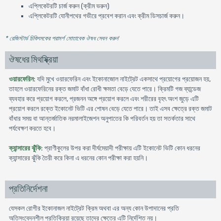
এপ্লিকেটরটি চার্জ করুন (ক্রীম ভরুন)
এপ্লিকেটরটি যোনীপথের গভীরে প্রবেশ করান এবং ক্রীম ডিসচার্জ করুন।
* রেজিস্টার্ড চিকিৎসকের পরামর্শ মোতাবেক ঔষধ সেবন করুন
'
ঔষধের মিথষ্ক্রিয়া
ওয়ারফেরিন
: যদি মুখে ওয়ারফেরিন এবং ইকোনাজোল নাইট্রেট একসাথে প্রয়োগের প্রয়োজন হয়,
তাহলে ওয়ারফেরিনের রক্ত জমাট বাঁধা রোধী ক্ষমতা বেড়ে যেতে পারে। ক্রিমটি গজ ব্যান্ডেজ
ব্যবহার করে প্রয়োগ করলে, প্রজনন অঙ্গে প্রয়োগ করলে এবং শরীরের বৃহৎ অংশ জুড়ে এটি
প্রয়োগ করলে রক্তে ইকোনেট ভিটি এর শোষন বেড়ে যেতে পারে। তাই এসব ক্ষেত্রে রক্ত জমাট
বাঁধার সময় বা আন্তর্জাতিক নরমালাইজেশন অনুপাতের কি পরিবর্তন হয় তা সতর্কতার সাথে
পর্যবেক্ষণ করতে হবে।
ক্যান্সারের ঝুঁকি
: প্রাণীকুলের উপর করা দীর্ঘমেয়াদী পরীক্ষায় এটি ইকোনেট ভিটি কোন ধরনের
ক্যান্সারের ঝুঁকি তৈরী করে কিনা এ ধরনের কোন পরীক্ষা করা হয়নি।
প্রতিনির্দেশনা
যেসকল রোগীর ইকোনাজল নাইট্রেট ক্রিম অথবা এর অন্য কোন উপাদানের প্রতি
অতিসংবেদনশীল প্রতিক্রিয়া রয়েছে তাদের ক্ষেত্রে এটি নির্দেশিত নয়।