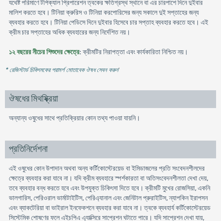
যথেষ্ট পরিমাণে টপিক্যাল প্রিপারেশন ত্বকের ক্ষতিগ্রস্থ স্থানে বা এর চারপাশে দিনে দুইবার
মালিশ করতে হবে। টিনিয়া ক্রুরিস ও টিনিয়া করপােরিসের জন্য সকালে দুই সপ্তাহের জন্য
ব্যবহার করতে হবে। টিনিয়া পেডিসে দিনে দুইবার হিসেবে চার সপ্তাহ ব্যবহার করতে হবে। এই
ক্রীম চার সপ্তাহের অধিক ব্যবহারের জন্য নির্দেশিত নয়।
১২ বছরের নীচের শিশুদের ক্ষেত্রে
: ক্রীমটির নিরাপত্তা এবং কার্যকারিতা নিশ্চিত নয়।
* রেজিস্টার্ড চিকিৎসকের পরামর্শ মোতাবেক ঔষধ সেবন করুন
'
ঔষধের মিথষ্ক্রিয়া
অন্যান্য ওষুধের সাথে প্রতিক্রিয়ার কোন তথ্য পাওয়া যায়নি।
প্রতিনির্দেশনা
এই ওষুধের কোন উপাদান অথবা অন্য কর্টিকোস্টেরয়েড বা ইমিডাজলের প্রতি সংবেদনশীলদের
ক্ষেত্রে ব্যবহার করা যাবে না। যদি ক্রীম ব্যবহারে স্পর্শকারতা বা অতিসংবেদনশীলতা দেখা দেয়,
তবে ব্যবহার বন্ধ করতে হবে এবং উপযুক্ত চিকিৎসা দিতে হবে। ক্রীমটি মুখের রােজসিয়া, একনি
ভালগারিস, পেরিওরাল ভার্মাটাইটিস, পেরিএ্যানাল এবং জেনিটাল প্রুরাইটিস, ন্যাপকিন ইরাপসন
এবং ব্যাকটেরিয়া বা ভাইরাল ইনফেকশনে ব্যবহার করা যাবে না। ত্বকে ব্যবহার্য কর্টিকোস্টেরয়েড
সিস্টেমিক শােষণের ফলে এইচপিএ এ্যাক্সিরে সাপ্রেশন ঘটাতে পারে। যদি সাপ্রেশন দেখা যায়,