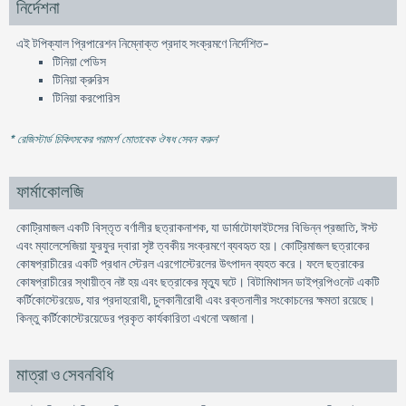
নির্দেশনা
এই টপিক্যাল প্রিপারেশন নিম্নোক্ত প্রদাহ সংক্রমণে নির্দেশিত-
টিনিয়া পেডিস
টিনিয়া ক্রুরিস
টিনিয়া করপােরিস
* রেজিস্টার্ড চিকিৎসকের পরামর্শ মোতাবেক ঔষধ সেবন করুন
'
ফার্মাকোলজি
কোট্রিমাজল একটি বিস্তৃত বর্ণালীর ছত্রাকনাশক, যা ডার্মাটোফাইটসের বিভিন্ন প্রজাতি, ঈস্ট
এবং ম্যালেসেজিয়া ফুরফুর দ্বারা সৃষ্ট ত্বকীয় সংক্রমণে ব্যবহৃত হয়। কোট্রিমাজল ছত্রাকের
কোষপ্রাচীরের একটি প্রধান স্টেরল এরগােস্টেরলের উৎপাদন ব্যহত করে। ফলে ছত্রাকের
কোষপ্রাচীরের স্থায়ীত্ব নষ্ট হয় এবং ছত্রাকের মৃত্যু ঘটে। বিটামিথাসন ডাইপ্রপিওনেট একটি
কর্টিকোস্টেরয়েড, যার প্রদাহরােধী, চুলকানীরােধী এবং রক্তনালীর সংকোচনের ক্ষমতা রয়েছে।
কিন্তু কর্টিকোস্টেরয়েডের প্রকৃত কার্যকারিতা এখনাে অজানা।
মাত্রা ও সেবনবিধি