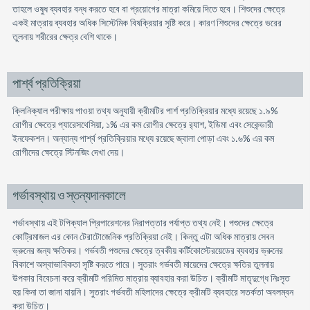
তাহলে ওষুধ ব্যবহার বন্ধ করতে হবে বা প্রয়ােগের মাত্রা কমিয়ে দিতে হবে। শিশুদের ক্ষেত্রে
একই মাত্রায় ব্যবহার অধিক সিস্টেমিক বিষক্রিয়ার সৃষ্টি করে। কারণ শিশুদের ক্ষেত্রে ভরের
তুলনায় শরীরের ক্ষেত্র বেশি থাকে।
পার্শ্ব প্রতিক্রিয়া
ক্লিনিক্যাল পরীক্ষায় পাওয়া তথ্য অনুযায়ী ক্রীমটির পার্শ প্রতিক্রিয়ার মধ্যে রয়েছে ১.৯%
রােগীর ক্ষেত্রে প্যারেসথেসিয়া, ১% এর কম রােগীর ক্ষেত্রে র‍্যাশ, ইডিমা এবং সেকেন্ডারী
ইনফেকশন। অন্যান্য পার্শ্ব প্রতিক্রিয়ার মধ্যে রয়েছে জ্বালা পােড়া এবং ১.৬% এর কম
রােগীদের ক্ষেত্রে স্টিনজিং দেখা দেয়।
গর্ভাবস্থায় ও স্তন্যদানকালে
গর্ভাবস্থায় এই টপিক্যাল প্রিপারেশনের নিরাপত্তার পর্যাপ্ত তথ্য নেই। পশুদের ক্ষেত্রে
কোট্রিমাজল এর কোন টেরাটোজেনিক প্রতিক্রিয়া নেই। কিন্তু এটা অধিক মাত্রায় সেবন
ভ্রুনের জন্য ক্ষতিকর। গর্ভবতী পশুদের ক্ষেত্রে ত্বকীয় কর্টিকোস্টেরয়েডের ব্যবহার ভ্রুনের
বিকাশে অস্বাভাবিকতা সৃষ্টি করতে পারে। সুতরাং গর্ভবতী মায়েদের ক্ষেত্রে ক্ষতির তুলনায়
উপকার বিবেচনা করে ক্রীমটি পরিমিত মাত্রায় ব্যাবহার করা উচিত। ক্রীমটি মাতৃদুগ্ধে নিঃসৃত
হয় কিনা তা জানা যায়নি। সুতরাং গর্ভবতী মহিলাদের ক্ষেত্রে ক্রীমটি ব্যবহারে সতর্কতা অবলম্বন
করা উচিত।