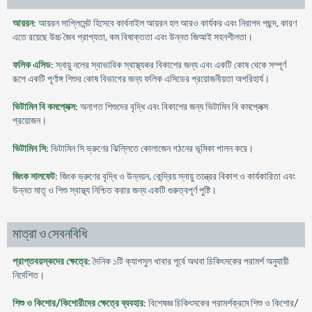
আয়রন
: আয়রন সাপ্লিমেন্ট হিসেবে কার্বনাইল আয়রন হল আরও কার্যকর এবং নিরাপদ পছন্দ, কারণ
এতে রয়েছে উচ্চ জৈব প্রাপ্যতা, কম বিষাক্ততা এবং উন্নত জিআই সহনশীলতা।
ফলিক এসিড
: স্নায়ু নলের স্বাভাবিক স্বাস্থ্যকর বিকাশের জন্য এবং একটি কোষ থেকে সম্পূর্ণ
রূপে একটি পূর্ণাঙ্গ শিশুর কোষ বিভাগের জন্য ফলিক এসিডের প্রয়োজনীয়তা অপরিহার্য।
ভিটামিন বি কমপ্লেক্স
: অনাগত শিশুদের বৃদ্ধি এবং বিকাশের জন্য ভিটামিন বি কমপ্লেক্স
প্রয়োজন।
ভিটামিন সি
: ভিটামিন সি ভ্রুণের ঝিল্লিতে কোলাজেন গঠনের ভূমিকা পালন করে।
জিংক সালফেট
: জিংক ভ্রুণের বৃদ্ধি ও উন্নয়ন, কেন্দ্রিয় স্নায়ু তন্ত্রের বিকাশ ও কার্যকারিতা এবং
উন্নত মাতৃ ও শিশু স্বাস্থ্য নিশ্চিত করার জন্য একটি গুরুত্বপূর্ণ পুষ্টি।
মাত্রা ও সেবনবিধি
প্রাপ্তবয়স্কদের ক্ষেত্রে
: দৈনিক ১টি ক্যাপসুল খাবার পূর্বে অথবা চিকিৎসকের পরামর্শ অনুযায়ী
নির্দেশিত।
শিশু ও কিশোর/কিশোরীদের ক্ষেত্রে ব্যবহার
: বিশেষজ্ঞ চিকিৎসকের পরামর্শক্রমে শিশু ও কিশোর/