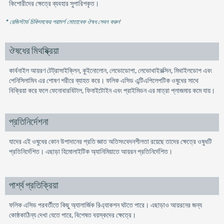
কিশোরীদের ক্ষেত্রে ব্যবহার সুপারিশকৃত।
* রেজিস্টার্ড চিকিৎসকের পরামর্শ মোতাবেক ঔষধ সেবন করুন
'
ঔষধের মিথষ্ক্রিয়া
কার্বনাইল আয়রণ টেট্রাসাইক্লিন, কুইনোলোন, লেভোডোপা, লেভোথাইরক্সিন, মিথাইলডোপ এবং
পেনিসিলামিন এর শোষণ শরীরে ব্যাহত করে। ফলিক এসিড এন্টিএপিলেপটিক ওষুধের সাথে
বিক্রিয়া করে ফলে ফেনোবারবিটাল, ফিনাইটোইন এবং প্রাইমিডন এর মাত্রা প্লাজমায় কমে যায়।
প্রতিনির্দেশনা
যাদের এই ওষুধের কোন উপাদানের প্রতি জ্ঞাত অতিসংবেদনশীলতা রয়েছে তাদের ক্ষেত্রে ওষুধটি
প্রতিনির্দেশিত। এছাড়া হিমোলাইটিক অ্যানিমিয়াতে আয়রন প্রতিনির্দেশিত।
পার্শ্ব প্রতিক্রিয়া
ফলিক এসিড পরবর্তীতে কিছু অ্যালার্জিক রিএ্যাকশন ঘটতে পারে। এছাড়াও আয়রনের জন্য
কোষ্ঠকাঠিন্য দেখা যেতে পারে, বিশেষত বয়স্কদের ক্ষেত্রে।