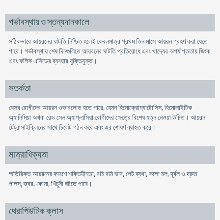
গর্ভাবস্থায় ও স্তন্যদানকালে
সঠিকভাবে আয়রনের ঘাটতি নিশ্চিত হলেই কেবলমাত্র প্রথম তিন মাসে আয়রন গ্রহণ করা যেতে
পারে। গর্ভাবস্থায় শেষ দিনগুলিতে আয়রনের ঘাটতি প্রতিরোধে এবং খাদ্যের অপর্যাপ্ততায় জিংক
এবং ফলিক এসিডের ব্যবহার যুক্তিযুক্ত।
সতর্কতা
যেসব রোগীদের আয়রন ওভারলোড হতে পারে, যেমন হিমোক্রোম্যাটোসিস, হিমোলাইটিক
অ্যানিমিয়া অথবা রেড সেল অ্যাপ্লাসিয়া রোগীদের ক্ষেত্রে বিশেষ যত্ন নেওয়া উচিত। আয়রন
টেট্রাসাইক্লিনের সাথে চিলেট গঠন করে এবং এর শোষণ ব্যাহত করে।
মাত্রাধিক্যতা
অতিরিক্ত আয়রনের কারণে শক্তিহীনতা, বমি বমি ভাব, পেট ব্যথা, কলো মল, দূর্বল ও দ্রুত
পালস্, জ্বর, কোমা, খিঁচুনী ঘটতে পারে।
থেরাপিউটিক ক্লাস