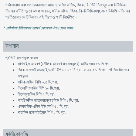
গর্ভাবস্থায় এবং স্তন্যদানকালে আয়রন, ফলিক এসিড, জিংক, বি-ভিটামিনসমূহ এবং ভিটামিন-
সি-এর ঘাটতি পূরণে অথবা আয়রন, ফলিক এসিড, জিংক, বি-ভিটামিনসমূহ এবং ভিটামিন-সি-এর
প্রতিরোধমূলক চিকিৎসায় এই প্রিপারেশনটি নির্দেশিত।
* রেজিস্টার্ড চিকিৎসকের পরামর্শ মোতাবেক ঔষধ সেবন করুন
'
উপাদান
প্রতিটি ক্যাপসুলে রয়েছে-
কার্বনাইল আয়রণ (মৌলিক আয়রণ এর সমতূল্য) আইএনএন ৫০ মি.গ্রা.
জিংক সালফেট মনোহাইড্রেট বিপি ৬১.৮০ মি.গ্রা. যা ২২.৫০ মি.গ্রা. মৌলিক জিংকের
সমতূল্য
ফলিক এসিড বিপি ০.৫ মি.গ্রা.
নিকোটিনামাইড বিপি ১০ মি.গ্রা.
রিবোফ্লাভিন বিপি ২ মি.গ্রা.
পাইরিডক্সিন হাইড্রোক্লোরাইড বিপি ১ মি.গ্রা.
এসকরবিক এসিড ইউএসপি ৫০ মি.গ্রা.
থায়ামিন মনোনাইট্রেট বিপি ২ মি.গ্রা.
ফার্মাকোলজি