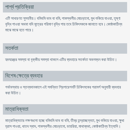
পার্শ্ব প্রতিক্রিয়া
এটি সাধারণত সুসহনীয়। বমিবমি ভাব বা বমি, পাকস্থলীর মোচড়ানো, মুখ শুকিয়ে যাওয়া, তৃষ্ণা
বৃদ্ধি পাওয়া অথবা যদি মূত্রের পরিমাণ বৃদ্ধি পায় তবে চিকিৎসককে জানাতে হবে। কোষ্ঠকাঠিন্য
মাঝে মাঝে হতে পারে।
সতর্কতা
হৃদযন্ত্রের সমস্যা বা বৃক্কীয় সমস্যা থাকলে এটির ব্যবহারে সতর্কতা অবলম্বন করা উচিত।
বিশেষ ক্ষেত্রে ব্যবহার
গর্ভাবস্থায় ও স্তন্যদানকালে এই সমন্বিত প্রিপারেশনটি চিকিৎসকের পরামর্শ অনুযায়ী ব্যবহার
করা উচিত।
মাত্রাধিক্যতা
মাত্রাধিক্যতার লক্ষণগুলো হচ্ছে বমিবমি ভাব বা বমি, তীব্র তন্দ্রাচ্ছন্নতা, মুখ শুকিয়ে যাওয়া, ক্ষুধা
হ্রাস পাওয়া, ধাতব স্বাদ, পাকস্থলীর মোচড়ানো, ডায়রিয়া, মাথাব্যথা, কোষ্ঠকাঠিন্য ইত্যাদি।