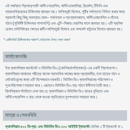
এই সমন্বিত প্রিপারেশনটি অস্টিওপরোসিস, অস্টিওমেলাসিয়া, রিকেট্স, টিটানি এবং
প্যারাথাইরয়েডের চিকিৎসায় ব্যবহৃত হয়। সাপ্লিমেন্ট হিসেবে, পুষ্টির পর্যাপ্ততা নিশ্চিত করার জন্য
প্রায়শই কিছু কিছু অবস্থায় যেমন- গর্ভাবস্থা ও স্তন্যদানকালে, অস্টিওজেনেসিস ও দাঁতের
গঠনে (সুনির্দিষ্ট চিকিৎসার পাশাপাশি) এবং এন্টি-সিজার থেরাপির সাথে ব্যবহৃত হয়। এটি ক্রনিক
রেনাল ফেইলিউরের ক্ষেত্রে রুটিন সাপ্লিমেন্ট হিসাবে এবং ফসফেট বাইন্ডার হিসেবে ব্যবহৃত হয়।
* রেজিস্টার্ড চিকিৎসকের পরামর্শ মোতাবেক ঔষধ সেবন করুন
'
ফার্মাকোলজি
ইহা ক্যালসিয়াম কার্বোনেট ও ভিটামিন ডি৩ (কোলিক্যালসিফেরল)-এর একটি প্রিপারেশন।
ক্যালসিয়াম আমাদের শরীরের অনেক স্বাভাবিক কাজের জন্য প্রয়োজনীয়, তবে হাড়ের গঠন ও
মেইনটেনেন্সের জন্য এটি বিশেষভাবে দরকারি। ভিটমিন ডি৩ ক্যালসিয়ামের পরিশোষণ ও
পূণঃপরিশোষণে সহায়তা করে। এছাড়াও ভিটামিন ডি৩ হাড় গঠনে উদ্দীপনা তৈরী করে।
ক্লিনিক্যাল স্টাডিতে দেখা যায় যে, ক্যালসিয়াম ও ভিটামিন ডি৩ হাড়ের বৃদ্ধিতে এবং
অস্টিওপরোসিস ও হাড় ভেঙ্গে যাওয়া প্রতিরোধে যুগপৎভাবে সহায়তা করে।
মাত্রা ও সেবনবিধি
ক্যালসিয়াম ৫০০ মি:গ্রা: এবং ভিটামিন ডি৩ ২০০ আইইউ ট্যাবলেট:
দৈনিক ২ টি ট্যাবলেট বা ১