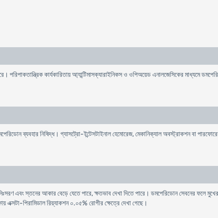
ারে। পরিপাকতান্ত্রিক কার্যকারিতায় আ্যান্টিমাসক্যারাইনিকস ও ওপিঅয়েড এনালজেসিকের মাধ্যমে ডমপের
েরিডােন ব্যবহার নিষিদ্ধ। গ্যাসট্রো-ইন্টেসটাইনাল হেমােরেজ, মেকানিক্যাল অবস্ট্রাকশন বা পারফোরে
নিঃসরণ এবং স্তনের আকার বেড়ে যেতে পারে, ক্ষতভাব দেখা দিতে পারে। ডমপেরিডােন সেবনের ফলে মুখের 
য় এক্সটা-পিরামিডাল রিয়্যাকশন ০.০৫% রােগীর ক্ষেত্রে দেখা গেছে।