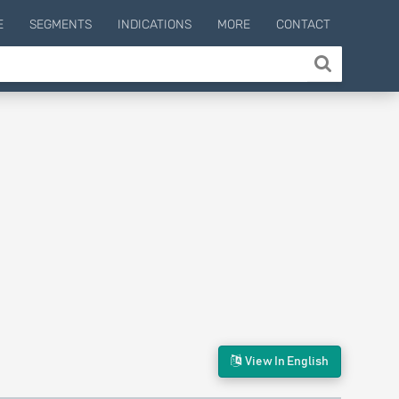
E
SEGMENTS
INDICATIONS
MORE
CONTACT
View In English