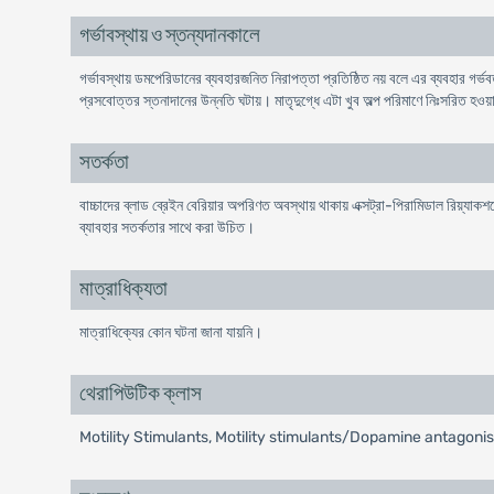
গর্ভাবস্থায় ও স্তন্যদানকালে
গর্ভাবস্থায় ডমপেরিডানের ব্যবহারজনিত নিরাপত্তা প্রতিষ্ঠিত নয় বলে এর ব্যবহার গর
প্রসবােত্তর স্তনাদানের উন্নতি ঘটায়। মাতৃদুগ্ধে এটা খুব অল্প পরিমাণে নিঃসরিত হওয
সতর্কতা
বাচ্চাদের ব্লাড ব্রেইন বেরিয়ার অপরিণত অবস্থায় থাকায় এক্সট্রা-পিরামিডাল রিয়
ব্যাবহার সতর্কতার সাথে করা উচিত।
মাত্রাধিক্যতা
মাত্রাধিক্যের কোন ঘটনা জানা যায়নি।
থেরাপিউটিক ক্লাস
Motility Stimulants, Motility stimulants/Dopamine antagonis