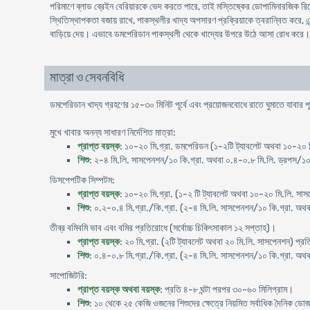
পরিমাণে ব্লাড ব্রেইন বেরিয়ারকে ভেদ করতে পারে, তাই মস্তিষ্কের ডােপামিনারজিক র
স্থিতিস্থাপকতা বজায় রাখে, পাকস্থলীর খাদ্য অপসারণ প্রক্রিয়াকে ত্বরান্বিত করে, এ
বাড়িয়ে দেয়। এভাবে ডমপেরিডান পাকস্থলী থেকে খাদ্যের উপরে উঠে আসা রােধ করে।
মাত্রা ও সেবনবিধি
ডমপেরিডান খাদ্য গ্রহণের ১৫-৩০ মিনিট পূর্বে এবং প্রয়োজনবােধে রাতে ঘুমাতে যাবার পূর
মুখে খাবার অনন্য সাধারণ নির্দেশিত মাত্রা:
প্রাপ্ত বয়স্ক
: ১০-২০ মি.গ্রা. ডমপেরিডন (১-২টি ট্যাবলেট অথবা ১০-২০ 
শিশু
: ২-৪ মি.লি. সাসপেনশন/১০ কি.গ্রা. অথবা ০.৪-০.৮ মি.লি. ড্রপস/১০ 
ডিসপেপটিক সিম্পটম:
গ্রাপ্ত বয়স্ক
: ১০-২০ মি.গ্রা. (১-২ টি ট্যাবলেট অথবা ১০-২০ মি.লি. সাস
শিশু
: ০.২-০.৪ মি.গ্রা./কি.গ্রা. (২-৪ মি.লি. সাসপেনশন/১০ কি.গ্রা. অথ
তীব্র বমিবমি ভাব এবং বমির প্রতিরােধে (সর্বোচ্চ চিকিৎসাকাল ১২ সপ্তাহ)।
প্রাপ্ত বয়স্ক
: ২০ মি.গ্রা. (২টি ট্যাবলেট অথবা ২০ মি.লি. সাসপেনশন) প্রত
শিশু
: ০.৪-০.৮ মি.গ্রা./কি.গ্রা. (২-৪ মি.লি. সাসপেনশন/১০ কি.গ্রা. অথব
সাপোজিটরি:
প্রাপ্ত বয়স্ক অথবা বয়স্ক
: প্রতি ৪-৮ ঘন্টা পরপর ৩০-৬০ মিলিগ্রাম।
শিশু
: ১০ থেকে ২৫ কেজি ওজনের শিশুদের ক্ষেত্রে নিয়মিত সর্বাধিক দৈনিক ড