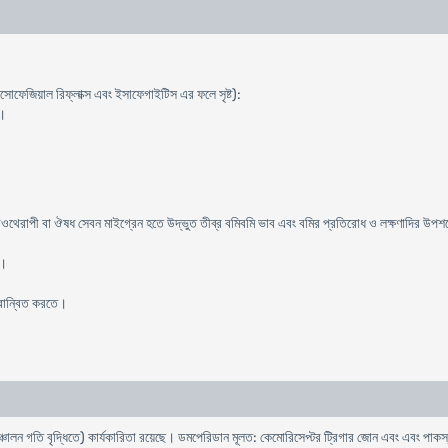
ােফেজিয়াল রিফ্লাক্স এবং ইসাফেগাইটিস এর ফলে সৃষ্ট):
া।
িওথেরাপী বা ঔষধ সেবন মাইগ্রেন হতে উদ্ভুত তীব্র বমিবমি ভাব এবং বমির প্রতিরােধ ও লক্ষণাদির উপ
ে।
বরান্বিত করতে।
চালন গতি বৃদ্ধিতে) কার্যকারিতা রয়েছে। ডমপেরিডান মূলত: কেমােরিসেপ্টর ট্রিগার জোন এবং এবং পাকস