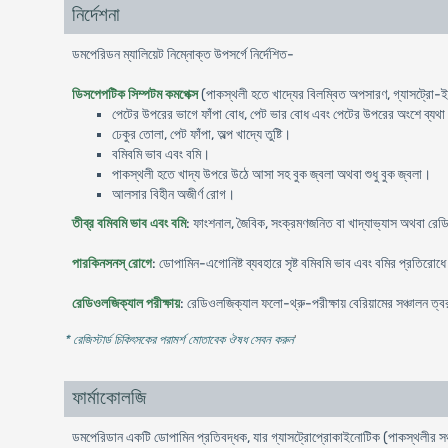
নির্দেশনা
ডমপেরিডন ম্যালিয়েট নিম্নোক্ত উপসর্গে নির্দেশিত-
ডিসপেপটিক সিম্পটম কমপেক্স
(পাকস্থলী হতে খাদ্যের বিলম্বিত অপসারণ, গ্যাসট্রো-ইস
পেটের উপরের ভাগে ফাঁপা বােধ, পেট ভার বােধ এবং পেটের উপরের অংশে ব্যথ
ঢেকুর তােলা, পেট ফাঁপা, অল্প খাদ্যে তুষ্টি।
বমিবমি ভাব এবং বমি।
পাকস্থলী হতে খাদ্য উপরে উঠে আসা সহ বুক জ্বলা অথবা শুধু বুক জ্বলা।
আলসার বিহীন অজীর্ণ রােগ।
তীব্র বমিবমি ভাব এবং বমি
: ফাংশনাল, জৈবিক, সংক্রমণজনিত বা খাদ্যাভ্যাস অথবা রেড
পারকিনসনস্ রোগে
: ডােপামিন-এগােনিষ্ট ব্যবহারে সৃষ্ট বমিবমি ভাব এবং বমির প্রতিরােধ
রেডিওলজিক্যাল পরীক্ষায়
: রেডিওলজিক্যাল ফলো-থ্রু-পরীক্ষায় বেরিয়ামের সঞ্চালন ত্
* রেজিস্টার্ড চিকিৎসকের পরামর্শ মোতাবেক ঔষধ সেবন করুন
'
ফার্মাকোলজি
ডমপেরিডান একটি ডােপামিন প্রতিবদ্ধক, যার গ্যাসট্রোপ্রােকাইনােটিক (পাকস্থলীর সঞ্