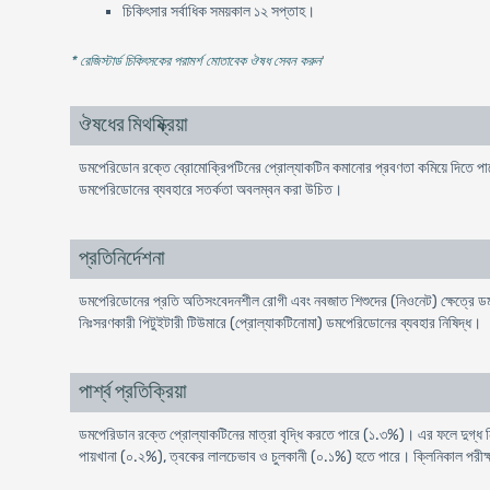
চিকিৎসার সর্বাধিক সময়কাল ১২ সপ্তাহ।
* রেজিস্টার্ড চিকিৎসকের পরামর্শ মোতাবেক ঔষধ সেবন করুন
'
ঔষধের মিথষ্ক্রিয়া
ডমপেরিডােন রক্তে ব্রোমােক্রিপটিনের প্রােল্যাকটিন কমানাের প্রবণতা কমিয়ে দিতে প
ডমপেরিডােনের ব্যবহারে সতর্কতা অবলম্বন করা উচিত।
প্রতিনির্দেশনা
ডমপেরিডােনের প্রতি অতিসংবেদনশীল রােগী এবং নবজাত শিশুদের (নিওনেট) ক্ষেত্রে ডমপ
নিঃসরণকারী পিটুইটারী টিউমারে (প্রোল্যাকটিনােমা) ডমপেরিডােনের ব্যবহার নিষিদ্ধ।
পার্শ্ব প্রতিক্রিয়া
ডমপেরিডান রক্তে প্রােল্যাকটিনের মাত্রা বৃদ্ধি করতে পারে (১.৩%)। এর ফলে দুগ্ধ 
পায়খানা (০.২%), ত্বকের লালচেভাব ও চুলকানী (০.১%) হতে পারে। ক্লিনিকাল পরীক্ষা