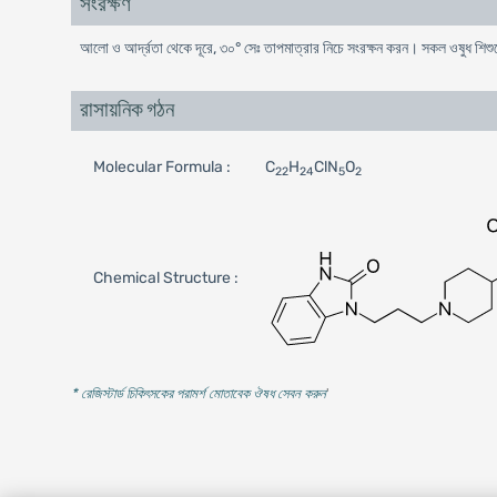
সংরক্ষণ
আলাে ও আর্দ্রতা থেকে দূরে, ৩০° সেঃ তাপমাত্রার নিচে সংরক্ষন করন। সকল ওষুধ শিশুদের
রাসায়নিক গঠন
Molecular Formula :
C
H
ClN
O
22
24
5
2
Chemical Structure :
* রেজিস্টার্ড চিকিৎসকের পরামর্শ মোতাবেক ঔষধ সেবন করুন
'