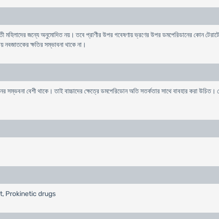
্ভবতী মহিলাদের জন্যে অনুমােদিত নয়। তবে প্রাণীর উপর গবেষণায় ভ্রণের উপর ডমপেরিডানের কোন টেরাটো
়ায় নবজাতকের ক্ষতির সম্ভাবনা থাকে না।
্যাকশনের সম্ভবনা বেশী থাকে। তাই বাচ্চাদের ক্ষেত্রে ডমপেরিডােন অতি সতর্কতার সাথে বাবহার করা উচি
t, Prokinetic drugs