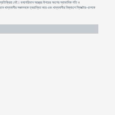
-প্রতিক্রিয়া নেই। ডমপেরিডান অন্ত্রের উপরের অংশের স্বাভাবিক গতি ও
ান খাদ্যনালীর সঞ্চালনকে ত্বরান্বিত করে এবং খাদ্যনালীর নিম্নাংশে স্ফিংক্টার-চাপকে