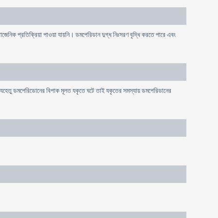
জেনিক প্রতিক্রিয়া পাওয়া যায়নি। ডমপেরিডান দুগ্ধ নিঃসরণ বৃদ্ধি করতে পারে এবং
ত। যেহেতু ডমপেরিডোনের বিপাক মূলত যকৃতে ঘটে তাই যকৃতের সমস্যায় ডমপেরিডানের