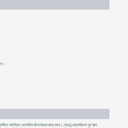
শমে।
্থলীতে অবস্থিত ডােপামিন রিসেপ্টরকে রুদ্ধ করে। যেহেতু ডমপেরিডান খুব অল্প