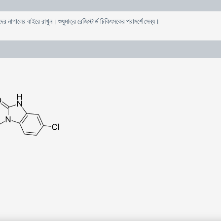
 নাগালের বাইরে রাখুন। শুধুমাত্র রেজিস্টার্ড চিকিৎসকের পরামর্শে সেব্য।