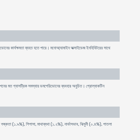
িডােনের কার্যক্ষমতা ব্যহত হতে পারে। মনােআ্যামাইন অক্সাইডেজ ইনহিবিটরের সাথে
শনের মত গ্যাসট্রিক সমস্যায় ডমপেরিডোনের ব্যবহার অনুচিত। প্রােল্যাকটিন
শুষ্কতা (১.৯%), পিপাসা, মাথাব্যথা (১.২%), নার্ভাসভাব, ঝিমুনী (০.৪%), পাতলা