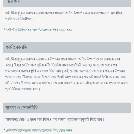
নির্দেশনা
এই জীবাণুমুক্ত চোখের ড্রপস্ চোখের শুষ্কতা জনিত উপসর্গ যেমন জ্বালাপােড়া ও অস্বস্থি
প্রতিরােধে নির্দেশিত।
* রেজিস্টার্ড চিকিৎসকের পরামর্শ মোতাবেক ঔষধ সেবন করুন
'
ফার্মাকোলজি
এই জীবাণুমুক্ত চোখের ড্রপস্ এর উপাদান গুলাে শুষ্কতা জনিত উপসর্গ থেকে চোখকে রক্ষা
করে। ইহার জেলিং এবং লুব্রিকেটিং সিস্টেম এমন ভাবে তৈরী করা হয় যা চোখে দেয়ার পর
প্রত্যেকের চোখের pH এর সাথে মিলে যায়। এই চোখের ড্রপস্ চোখে দেয়ার পর এর উপাদান
গুলাে চোখের টিয়ারের সাথে মিশে চোখের উপরিভাগে জেল এর মত নেটওয়ার্ক তৈরী করে যার ফলে
এটা চোখের উপরের অংশকে সতেজ রাখে এবং শুষ্কতার কারণে নষ্ট হয়ে যাওয়া কোষগুলােকে দ্রুত
পূনঃনির্মানেও সাহায্য করে।
মাত্রা ও সেবনবিধি
আক্রান্ত চোখে ১ ড্রপ করে দিনে ৪ বার অথবা প্রয়ােজন অনুযায়ী দিতে হবে।
* রেজিস্টার্ড চিকিৎসকের পরামর্শ মোতাবেক ঔষধ সেবন করুন
'