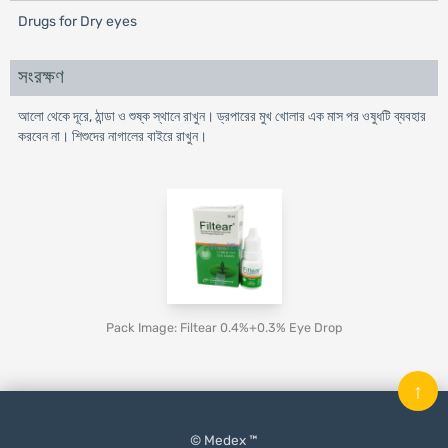
Drugs for Dry eyes
সংরক্ষণ
আলো থেকে দূরে, ঠান্ডা ও শুষ্ক স্থানে রাখুন। ড্রপারের মুখ খােলার এক মাস পর ওষুধটি ব্যবহার
করবেন না। শিশুদের নাগালের বাইরে রাখুন।
Pack Image: Filtear 0.4%+0.3% Eye Drop
↑
© Medex ™