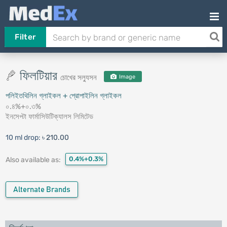
Filter
ফিলটিয়ার
চোখের সল্যুসন
Image
পলিইতথিলিন গ্লাইকল + প্রোপাইলিন গ্লাইকল
০.৪%+০.৩%
ইনসেপ্টা ফার্মাসিউটিক্যালস লিমিটেড
10 ml drop:
৳ 210.00
0.4%+0.3%
Also available as:
Alternate Brands