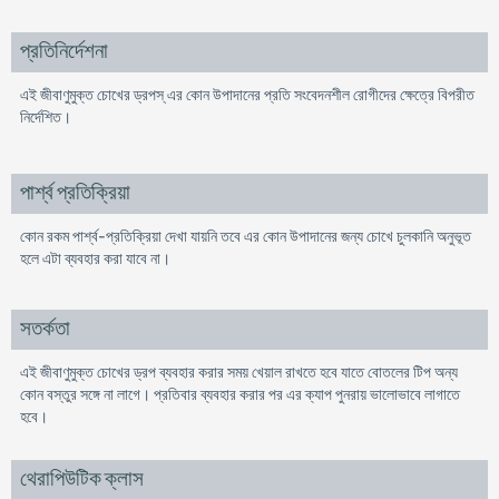
প্রতিনির্দেশনা
এই জীবাণুমুক্ত চোখের ড্রপস্ এর কোন উপাদানের প্রতি সংবেদনশীল রােগীদের ক্ষেত্রে বিপরীত
নির্দেশিত।
পার্শ্ব প্রতিক্রিয়া
কোন রকম পার্শ্ব-প্রতিক্রিয়া দেখা যায়নি তবে এর কোন উপাদানের জন্য চোখে চুলকানি অনুভূত
হলে এটা ব্যবহার করা যাবে না।
সতর্কতা
এই জীবাণুমুক্ত চোখের ড্রপ ব্যবহার করার সময় খেয়াল রাখতে হবে যাতে বােতলের টিপ অন্য
কোন বস্তুর সঙ্গে না লাগে। প্রতিবার ব্যবহার করার পর এর ক্যাপ পুনরায় ভালােভাবে লাগাতে
হবে।
থেরাপিউটিক ক্লাস