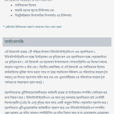
এই ট্যাবলেটি নিম্নোক্ত উপসর্গে নির্দেশিত-
গর্ভনিরোধক হিসেবে
মাঝারি ধরনের ব্রণের চিকিৎসায় এবং
প্রিমিন্সট্রুয়াল ডিসফোরিক ডিসঅর্ডার এর চিকিৎসায়
* রেজিস্টার্ড চিকিৎসকের পরামর্শ মোতাবেক ঔষধ সেবন করুন
'
ফার্মাকোলজি
এই ট্যাবলেটে রয়েছে ২টি সক্রিয় উপাদান ইথিনাইলইস্ট্রাডিওল এবং ড্রসপিরেনন।
ইথিনাইলইস্ট্রাডিওল হচ্ছে ইস্ট্রোজেন এর কৃত্রিম রূপ এবং ড্রসপিরেনন হচ্ছে প্রোজেস্টেরন
এর কৃত্রিম রূপ। এই ট্যাবলেট এর হরমোনাল উপাদানগুলো গোনাডোট্রপিন এর নিঃসরণ দমনের
মাধ্যমে ওভুলেশন এ বাঁধা দেয়। দ্বিতীয় মেকানিজম, যা এই ট্যাবলেট এর গর্ভনিরোধক হিসেবে
কার্যকারিতায় ভূমিকা পালন করতে পারে তা হচ্ছে সারভিকেল মিউকাস এর পরিবর্তনের মাধ্যমে (যা
শুক্রাণু এর ভিতরে প্রবেশকে কঠিন করে দেয় এবং এন্ডোমেট্রিয়াম এর পরিবর্তনের মাধ্যমে (যা
গর্ভধারণের সম্ভাব্যতা হ্রাস করে)।
ড্রসপিরেননের এন্টিমিনারেলোকটিকয়েড কার্যাবলী রয়েছে যা ইস্ট্রোজেন সম্পর্কিত সোডিয়াম ধরে
রাখা নিবারণ করে। ইথিনাইলইস্ট্রাডিওল এর সাথে যুগ্ম অবস্থায় ড্রসপিরেনন হাই ডেনসিটি
লিপোপ্রোটিন (এইচ ডি এল) বৃদ্ধির সাথে সাথে একটি অনুকূল লিপিড প্রোফাইল প্রদর্শন করে।
ড্রসপিরেনন এন্টিএন্ড্রোজেনিক কার্যকারীতা প্রকাশ করে এবং ইথিনাইলইস্ট্রাডিওল সম্পর্কিত
সেক্স হরমোন এর সহিত আবদ্ধ গ্লোবিউলিন এর বৃদ্ধি নিবারণ করে না যা এন্ডোজেনাস এন্ড্রোজেন