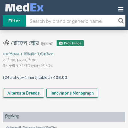
Filter
রোজেন গোল্ড
ট্যাবলেট
Pack Image
ড্রসপিরেনন + ইথিনাইল ইস্ট্রাডিওল
৩ মি.গ্রা.+০.০২ মি.গ্রা.
ইনসেপ্টা ফার্মাসিউটিক্যালস লিমিটেড
(24 active+4 inert) tablet:
৳ 408.00
Alternate Brands
Innovator's Monograph
নির্দেশনা