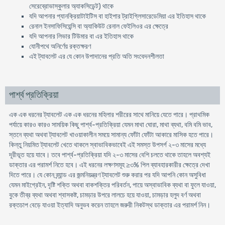
সেরেব্রোভাস্কুলার অ্যাকসিডেন্ট) থাকে
যদি আপনার প্যানক্রিয়াটাইটিস বা হাইপার ট্রাইগ্লিসারেডেমিয়া এর ইতিহাস থাকে
রেনাল ইনসাফিসিয়েন্সি বা অ্যাকিউট রেনাল ফেইলিওর এর ক্ষেত্রে
যদি আপনার লিভার টিউমার বা এর ইতিহাস থাকে
যোনীপথে অনির্ণেয় রক্তক্ষরণ
এই ট্যাবলেট এর যে কোন উপাদানের প্রতি অতি সংবেদনশীলতা
পার্শ্ব প্রতিক্রিয়া
এক এক ধরনের ট্যাবলেট এক এক ধরনের মহিলার শরীরের সাথে মানিয়ে যেতে পারে। প্রাথমিক
পর্যায়ে কারও কারও সাময়িক কিছু পার্শ্ব-প্রতিক্রিয়া যেমন মাথা ঘোরা, মাথা ব্যথা, বমি বমি ভাব,
স্তনে ব্যথা অথবা ট্যাবলেট খাওয়াকালীন সময়ে সামান্য ফোঁটা ফোঁটা আকারে মাসিক হতে পারে।
কিন্তু নিয়মিত ট্যাবলেট খেতে থাকলে স্বাভাবিকভাবেই এই সমস্ত উপসর্গ ২-৩ মাসের মধ্যে
দূরীভূত হয়ে যাবে। তবে পার্শ্ব-প্রতিক্রিয়া যদি ২-৩ মাসের বেশি চলতে থাকে তাহলে অবশ্যই
ডাক্তার এর পরামর্শ নিতে হবে। এই ধরনের লক্ষণসমূহ ≥৩% পিল ব্যাবহারকারীর ক্ষেত্রে দেখা
দিতে পারে। যে কোন ব্র্যান্ড এর জন্মনিয়ন্ত্রণ ট্যাবলেট শুরু করার পর যদি আপনি কোন অসুবিধা
যেমন মাইগ্রেইন, দৃষ্টি শক্তি অথবা বাকশক্তির পরিবর্তন, পায়ে অস্বাভাবিক ব্যথা বা ফুলে যাওয়া,
বুকে তীব্র ব্যথা অথবা শ্বাসকষ্ট, চামড়ার উপরে লালচে হয়ে যাওয়া, চামড়ার হলুদ বর্ণ অথবা
রক্তচাপ বেড়ে যাওয়া ইত্যাদি অনুভব করেন তাহলে জরুরী নিকটস্থ ডাক্তার এর পরামর্শ নিন।