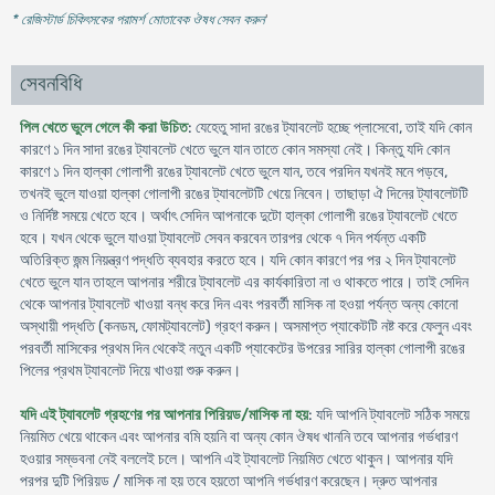
* রেজিস্টার্ড চিকিৎসকের পরামর্শ মোতাবেক ঔষধ সেবন করুন
'
সেবনবিধি
পিল খেতে ভুলে গেলে কী করা উচিত
: যেহেতু সাদা রঙের ট্যাবলেট হচ্ছে প্লাসেবো, তাই যদি কোন
কারণে ১ দিন সাদা রঙের ট্যাবলেট খেতে ভুলে যান তাতে কোন সমস্যা নেই। কিন্তু যদি কোন
কারণে ১ দিন হাল্কা গোলাপী রঙের ট্যাবলেট খেতে ভুলে যান, তবে পরদিন যখনই মনে পড়বে,
তখনই ভুলে যাওয়া হাল্কা গোলাপী রঙের ট্যাবলেটটি খেয়ে নিবেন। তাছাড়া ঐ দিনের ট্যাবলেটটি
ও নির্দিষ্ট সময়ে খেতে হবে। অর্থাৎ সেদিন আপনাকে দুটো হাল্কা গোলাপী রঙের ট্যাবলেট খেতে
হবে। যখন থেকে ভুলে যাওয়া ট্যাবলেট সেবন করবেন তারপর থেকে ৭ দিন পর্যন্ত একটি
অতিরিক্ত জন্ম নিয়ন্ত্রণ পদ্ধতি ব্যবহার করতে হবে। যদি কোন কারণে পর পর ২ দিন ট্যাবলেট
খেতে ভুলে যান তাহলে আপনার শরীরে ট্যাবলেট এর কার্যকারিতা না ও থাকতে পারে। তাই সেদিন
থেকে আপনার ট্যাবলেট খাওয়া বন্ধ করে দিন এবং পরবর্তী মাসিক না হওয়া পর্যন্ত অন্য কোনো
অস্থায়ী পদ্ধতি (কনডম, ফোমট্যাবলেট) গ্রহণ করুন। অসমাপ্ত প্যাকেটটি নষ্ট করে ফেলুন এবং
পরবর্তী মাসিকের প্রথম দিন থেকেই নতুন একটি প্যাকেটের উপরের সারির হাল্কা গোলাপী রঙের
পিলের প্রথম ট্যাবলেট দিয়ে খাওয়া শুরু করুন।
যদি এই ট্যাবলেট গ্রহণের পর আপনার পিরিয়ড/মাসিক না হয়
: যদি আপনি ট্যাবলেট সঠিক সময়ে
নিয়মিত খেয়ে থাকেন এবং আপনার বমি হয়নি বা অন্য কোন ঔষধ খাননি তবে আপনার গর্ভধারণ
হওয়ার সম্ভবনা নেই বললেই চলে। আপনি এই ট্যাবলেট নিয়মিত খেতে থাকুন। আপনার যদি
পরপর দুটি পিরিয়ড / মাসিক না হয় তবে হয়তো আপনি গর্ভধারণ করেছেন। দ্রুত আপনার