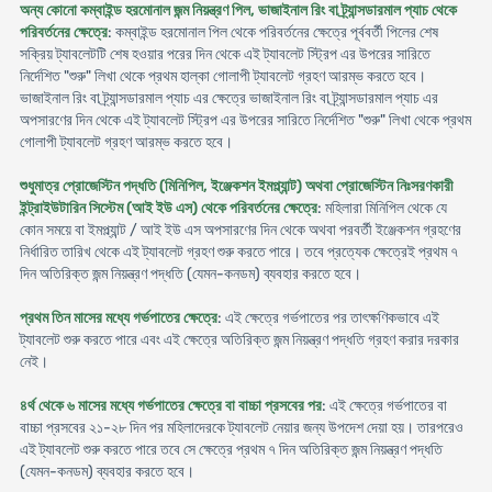
অন্য কোনো কম্বাইন্ড হরমোনাল জন্ম নিয়ন্ত্রণ পিল, ভাজাইনাল রিং বা ট্র্যান্সডারমাল প্যাচ থেকে
পরিবর্তনের ক্ষেত্রে
: কম্বাইন্ড হরমোনাল পিল থেকে পরিবর্তনের ক্ষেত্রে পূর্ববর্তী পিলের শেষ
সক্রিয় ট্যাবলেটটি শেষ হওয়ার পরের দিন থেকে এই ট্যাবলেট স্ট্রিপ এর উপরের সারিতে
নির্দেশিত "শুরু" লিখা থেকে প্রথম হাল্কা গোলাপী ট্যাবলেট গ্রহণ আরম্ভ করতে হবে।
ভাজাইনাল রিং বা ট্র্যান্সডারমাল প্যাচ এর ক্ষেত্রে ভাজাইনাল রিং বা ট্র্যান্সডারমাল প্যাচ এর
অপসারণের দিন থেকে এই ট্যাবলেট স্ট্রিপ এর উপরের সারিতে নির্দেশিত "শুরু" লিখা থেকে প্রথম
গোলাপী ট্যাবলেট গ্রহণ আরম্ভ করতে হবে।
শুধুমাত্র প্রোজেস্টিন পদ্ধতি (মিনিপিল, ইঞ্জেকশন ইমপ্ল্যান্ট) অথবা প্রোজেস্টিন নিঃসরণকারী
ইন্ট্রাইউটারিন সিস্টেম (আই ইউ এস) থেকে পরিবর্তনের ক্ষেত্রে
: মহিলারা মিনিপিল থেকে যে
কোন সময়ে বা ইমপ্ল্যান্ট / আই ইউ এস অপসারণের দিন থেকে অথবা পরবর্তী ইঞ্জেকশন গ্রহণের
নির্ধারিত তারিখ থেকে এই ট্যাবলেট গ্রহণ শুরু করতে পারে। তবে প্রত্যেক ক্ষেত্রেই প্রথম ৭
দিন অতিরিক্ত জন্ম নিয়ন্ত্রণ পদ্ধতি (যেমন-কনডম) ব্যবহার করতে হবে।
প্রথম তিন মাসের মধ্যে গর্ভপাতের ক্ষেত্রে
: এই ক্ষেত্রে গর্ভপাতের পর তাৎক্ষণিকভাবে এই
ট্যাবলেট শুরু করতে পারে এবং এই ক্ষেত্রে অতিরিক্ত জন্ম নিয়ন্ত্রণ পদ্ধতি গ্রহণ করার দরকার
নেই।
৪র্থ থেকে ৬ মাসের মধ্যে গর্ভপাতের ক্ষেত্রে বা বাচ্চা প্রসবের পর
: এই ক্ষেত্রে গর্ভপাতের বা
বাচ্চা প্রসবের ২১-২৮ দিন পর মহিলাদেরকে ট্যাবলেট নেয়ার জন্য উপদেশ দেয়া হয়। তারপরেও
এই ট্যাবলেট শুরু করতে পারে তবে সে ক্ষেত্রে প্রথম ৭ দিন অতিরিক্ত জন্ম নিয়ন্ত্রণ পদ্ধতি
(যেমন-কনডম) ব্যবহার করতে হবে।