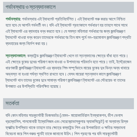
গর্ভাবস্থায় ও স্তন্যদানকালে
গর্ভাবস্থায়
: গর্ভাবস্থায় এই ট্যাবলেট প্রতিনির্দেশিত। এই ট্যাবলেট শুরু করার আগে নিশ্চিত
হতে হবে যে আপনি গর্ভবর্তী নন। যদি এই ট্যাবলেট গ্রহণকালে গর্ভধারণ হয় তাহলে সাথে সাথে
এই ট্যাবলেট এর ব্যাবহার বন্ধ করতে হবে। যে সমস্ত মহিলারা গর্ভধারণের জন্য জন্মনিয়ন্ত্রণ
ট্যাবলেট খাওয়া বন্ধ করেন তাদেরকে গর্ভধারণের তিন মাস পুর্বে নন-হরমোনাল জন্মনিয়ন্ত্রণ পদ্ধতি
ব্যবহারের জন্য নির্দেশ করা হয়।
স্তন্যদানকালে
: কম্বাইন্ড জন্মনিয়ন্ত্রণ ট্যাবলেট খেলে তা স্তন্যদানের ক্ষেত্রে বাঁধা হতে পারে।
এই ক্ষেত্রে বুকের দুধের পরিমাণ কমে যাওয়া ও উপাদানের পরিবর্তন হতে পারে। তাই, ইস্ট্রোজেন
ধারণকারী জন্মনিয়ন্ত্রণ ট্যাবলেট এর ব্যবহার শিশু সম্পূর্ণভাবে মায়ের বুকের দুধ ভিন্ন অন্য খাবারে
অভ্যস্ত না হওয়া পর্যন্ত স্থগিত রাখতে হবে। যেসব মায়েরা স্তন্যদান কালে জন্মনিয়ন্ত্রণ
ট্যাবলেট খান তাদের বুকের দুধে সামান্য পরিমাণ জন্মনিয়ন্ত্রণ ট্যাবলেট এর স্টেরয়েড বা তাদের
উপজাত এর উপস্থিতি পরিলক্ষিত হয়েছে।
সতর্কতা
যদি কোন মহিলার সারকুলেটরী ডিজঅর্ডার (যেমন- মায়োকার্ডিয়াল ইনফ্রাকশন, ডীপ ভেনাস
থ্রম্বোসিস, পালমোনারী ইম্বোলিজম এবং সেরেব্রোভাস্কুলার অ্যাকসিডেন্ট) বা অন্যান্য রিস্ক
ফ্যাক্টর উপস্থিত থাকে তাহলে তার ক্ষেত্রে কম্বাইন্ড পিল এর উপকারিতা ও ক্ষতির সম্ভাবনা
বিবেচনা করে পিল শুরুর পূর্বেই তাকে জানানো উচিৎ। পিল গ্রহণের পর যদি সারকুলেটরী