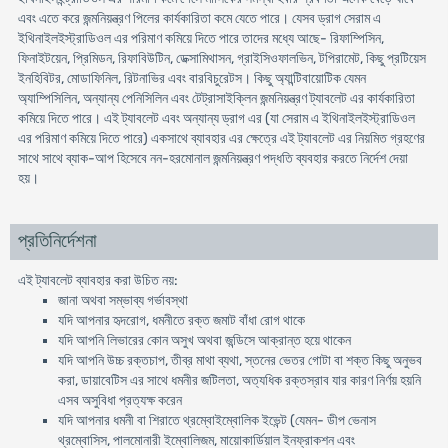
এবং এতে করে জন্মনিয়ন্ত্রণ পিলের কার্যকারিতা কমে যেতে পারে। যেসব ড্রাগ সেরাম এ
ইথিনাইলইস্ট্রাডিওল এর পরিমাণ কমিয়ে দিতে পারে তাদের মধ্যে আছে- রিফাম্পিসিন,
ফিনাইটয়েন, প্রিমিডন, রিফাবিউটিন, ডেক্সামিথাসন, গ্রাইসিওফালভিন, টপিরামেট, কিছু প্রটিয়েস
ইনহিবিটর, মোডাফিনিল, রিটনাভির এবং বারবিচুরেটস। কিছু অ্যান্টিবায়োটিক যেমন
অ্যাম্পিসিলিন, অন্যান্য পেনিসিলিন এবং টেট্রাসাইক্লিন জন্মনিয়ন্ত্রণ ট্যাবলেট এর কার্যকারিতা
কমিয়ে দিতে পারে। এই ট্যাবলেট এবং অন্যান্য ড্রাগ এর (যা সেরাম এ ইথিনাইলইস্ট্রাডিওল
এর পরিমাণ কমিয়ে দিতে পারে) একসাথে ব্যাবহার এর ক্ষেত্রে এই ট্যাবলেট এর নিয়মিত গ্রহণের
সাথে সাথে ব্যাক-আপ হিসেবে নন-হরমোনাল জন্মনিয়ন্ত্রণ পদ্ধতি ব্যবহার করতে নির্দেশ দেয়া
হয়।
প্রতিনির্দেশনা
এই ট্যাবলেট ব্যাবহার করা উচিত নয়:
জানা অথবা সম্ভাব্য গর্ভাবস্থা
যদি আপনার হৃদরোগ, ধমনীতে রক্ত জমাট বাঁধা রোগ থাকে
যদি আপনি লিভারের কোন অসুখ অথবা জন্ডিসে আক্রান্ত হয়ে থাকেন
যদি আপনি উচ্চ রক্তচাপ, তীব্র মাথা ব্যথা, স্তনের ভেতর গোটা বা শক্ত কিছু অনুভব
করা, ডায়াবেটিস এর সাথে ধমনীর জটিলতা, অত্যধিক রক্তস্রাব যার কারণ নির্ণয় হয়নি
এসব অসুবিধা প্রত্যক্ষ করেন
যদি আপনার ধমনী বা শিরাতে থ্রম্বোইম্বোলিক ইভেন্ট (যেমন- ডীপ ভেনাস
থ্রম্বোসিস, পালমোনারী ইম্বোলিজম, মায়োকার্ডিয়াল ইনফ্রাকশন এবং