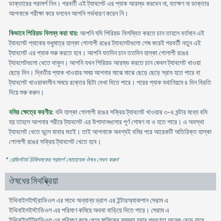
ডাক্তারের পরামর্শ নিন। পরবর্তী এই ট্যাবলেট এর প্যাক আরম্ভ করবেন না, যতক্ষণ না ডাক্তার
আপনাকে পরীক্ষা করে বলবেন আপনি গর্ভধারণ করেন নি।
কিভাবে পিরিয়ড বিলম্ব করা যায়
: আপনি যদি পিরিয়ড বিলম্বিত করতে চান তাহলে বর্তমান এই
ট্যাবলেট প্যাকের শুধুমাত্র হাল্কা গোলাপী রঙের ট্যাবলেটগুলো শেষ করেই পরবর্তী নতুন এই
ট্যাবলেট এর প্যাক শুরু করতে হবে। আপনি যতদিন চান ততদিন হাল্কা গোলাপী রঙের
ট্যাবলেটগুলো খেতে থাকুন। আপনি যখন পিরিয়ড আরম্ভ করতে চান কেবল ট্যাবলেট খাওয়া
ছেড়ে দিন। দ্বিতীয় প্যাক খাওয়ার সময় আপনার মাঝে মাঝে ছেড়ে ছেড়ে স্রাব হতে পারে বা
ট্যাবলেট খাওয়াকালীন সময়ে রক্তের ছিটা দেখা দিতে পারে। পরের প্যাক যথানিয়মে ৪ দিন বিরতি
দিয়ে শুরু করুন।
বমির ক্ষেত্রে করণীয়
: যদি হাল্কা গোলাপী রঙের সক্রিয় ট্যাবলেট খাওয়ার ৩-৪ ঘন্টার মধ্যে বমি
হয় তাহলে আপনার শরীরে ট্যাবলেট এর উপাদানগুলোর পূর্ণ শোষণ না ও হতে পারে। এ অবস্থা
ট্যাবলেট খেতে ভুলে যাবার মতই। তাই আপনাকে অবশ্যই বমির পরে আরেকটি অতিরিক্ত হাল্কা
গোলাপী রঙের সক্রিয় ট্যাবলেট খেতে হবে।
* রেজিস্টার্ড চিকিৎসকের পরামর্শ মোতাবেক ঔষধ সেবন করুন
'
ঔষধের মিথষ্ক্রিয়া
ইথিনাইলইস্ট্রাডিওল এর সাথে অন্যান্য ড্রাগ এর ইন্টারঅ্যাকশান সেরাম এ
ইথিনাইলইস্টাডিওল এর পরিমাণ কমিয়ে অথবা বাড়িয়ে দিতে পারে। সেরাম এ
ইথিনাইলইন্ট্রাডিওল এর পরিমাণ কমে গেলে মাসিকের সমস্যা হবার প্রবণতা অনেক বেড়ে যাবে