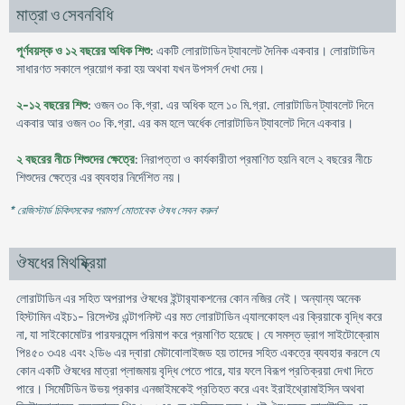
মাত্রা ও সেবনবিধি
পূর্ণবয়স্ক ও ১২ বছরের অধিক শিশু
: একটি লোরাটাডিন ট্যাবলেট দৈনিক একবার। লোরাটাডিন
সাধারণত সকালে প্রয়ােগ করা হয় অথবা যখন উপসর্গ দেখা দেয়।
২-১২ বছরের শিশু
: ওজন ৩০ কি.গ্রা. এর অধিক হলে ১০ মি.গ্রা. লোরাটাডিন ট্যাবলেট দিনে
একবার আর ওজন ৩০ কি.গ্রা. এর কম হলে অর্ধেক লোরাটাডিন ট্যাবলেট দিনে একবার।
২ বছরের নীচে শিশুদের ক্ষেত্রে
: নিরাপত্তা ও কার্যকারীতা প্রমাণিত হয়নি বলে ২ বছরের নীচে
শিশুদের ক্ষেত্রে এর ব্যবহার নির্দেশিত নয়।
* রেজিস্টার্ড চিকিৎসকের পরামর্শ মোতাবেক ঔষধ সেবন করুন
'
ঔষধের মিথষ্ক্রিয়া
লােরাটাডিন এর সহিত অপরাপর ঔষধের ইন্টার‍্যাকশনের কোন নজির নেই। অন্যান্য অনেক
হিস্টামিন এইচ১- রিসেপ্টর এন্টাগনিস্ট এর মত লােরাটাডিন এ্যালকোহল এর ক্রিয়াকে বৃদ্ধি করে
না, যা সাইকোমােটর পারফরমেন্স পরিমাপ করে প্রমাণিত হয়েছে। যে সমস্ত ড্রাগ সাইটোক্রোম
পি৪৫০ ৩এ৪ এবং ২ডি৬ এর দ্বারা মেটাবােলাইজড হয় তাদের সহিত একত্রে ব্যবহার করলে যে
কোন একটি ঔষধের মাত্রা প্লাজমায় বৃদ্ধি পেতে পারে, যার ফলে বিরূপ প্রতিক্রয়া দেখা দিতে
পারে। সিমেটিডিন উভয় প্রকার এনজাইমকেই প্রতিহত করে এবং ইরাইথ্রোমাইসিন অথবা