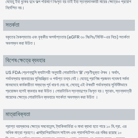
যেহেতু ইহা বুকের দুধে অল্প পরিমাণে নিঃসৃত হয় তাই ইহা স্তন্যদানকারী মায়ের ক্ষেত্রেও প্রয়ােগ
নির্দেশিত নয়।
সতর্কতা
যকৃতের বৈকল্যতায় এবং বৃক্কীয় অপর্যাপ্ততায় (eGFR ৩০ মিঃলিঃ/মিনিট-এর নিচে) সতর্কতা
অবলম্বন করা উচিত।
বিশেষ ক্ষেত্রে ব্যবহার
US FDA প্রেগন্যান্সি ক্যাটাগরী অনুযায়ী লোরাটাডিন 'B' শ্রেণীভুক্ত ঔষধ । অর্থাৎ,
গর্ভাবস্থায় ব্যবহারের সুনিয়ন্ত্রিত ও পর্যাপ্ত তথ্য নেই। যেহেতু প্রাণিজ প্রজনন গবেষণা সর্বদা
মানবদেহে কার্যকারীতা সম্বন্ধে পূর্ব ধারণা দেয় না, সেহেতু এই ঔষধটি গর্ভাবস্থায় সুনির্দিষ্টভাবে
প্রয়োজন হলেই ব্যবহার করা উচিত। লোরাটাডিন স্তন্যদুগ্ধে নিঃসৃত হয়। সুতরাং, স্তন্যদাত্রী
মায়েদের ক্ষেত্রে লোরাটাডিন ব্যবহারে সতর্কতা অবলম্বন করা উচিত ।
মাত্রাধিক্যতা
প্রাপ্ত বয়স্কদের ক্ষেত্রে সমনােলেন্স, ট্যাকিকার্ডিয়া ও মাথা ব্যাথা হতে পারে ১০ মি.গ্রা. এর
অধিক মাত্রা গ্রহণে। এক্সট্রাপিরামিডাল সাইনস এবং প্যালপিটেশন এর নজির রয়েছে ১০