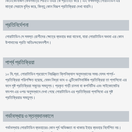
কিটোকোনাজল কেবলমাত্র পি৪৫০ ৩এ৪ কে প্রতিহত করে। এই ঔষধসমূহ লােরাটাডিন এর
মাত্রা সেরামে বৃদ্ধি করে, কিন্তু কোন বিরূপ প্রতিক্রিয়া দেখা যায়নি।
প্রতিনির্দেশনা
লােরাটাডিন সে সমস্ত রােগীদের ক্ষেত্রে ব্যবহার করা যাবেনা, যারা লােরাটাডিন অথবা এর কোন
উপাদানের প্রতি অতিঃসংবেদনশীল।
পার্শ্ব প্রতিক্রিয়া
১০ মি.গ্রা. লােরাটাডিন প্রয়ােগে নিয়ন্ত্রিত ক্লিনিক্যাল অনুসন্ধানের সময় যেসব পার্শ্ব-
প্রতিক্রিয়া পরিলক্ষিত হয়েছে, যেমন নিদ্রা ভাব ও এন্টিকোলিনার্জিক প্রতিক্রিয়া তা প্লাসিবাে এর
ফলে সৃষ্ট প্রতিক্রিয়া সমূহের সমতূল্য। প্রকৃত গাড়ী চালনা বা কগনিটিভ এবং সাইকোমােটর
ফাংশন এর ওপর অনুসন্ধানে দেখা গেছে লােরাটাডিন এর প্রতিক্রিয়া প্লাসিবো এর সৃষ্ট
প্রতিক্রিয়ার সমতুল্য।
গর্ভাবস্থায় ও স্তন্যদানকালে
গর্ভাবস্থায় লােরাটাডিন ব্যবহারের কোন পূর্ব অভিজ্ঞতা না থাকায় ইহার ব্যবহার নির্দেশিত নয়।