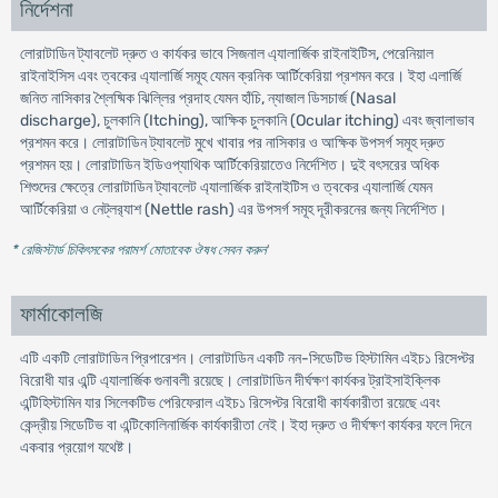
নির্দেশনা
লোরাটাডিন ট্যাবলেট দ্রুত ও কার্যকর ভাবে সিজনাল এ্যালার্জিক রাইনাইটিস, পেরেনিয়াল
রাইনাইসিস এবং ত্বকের এ্যালার্জি সমূহ যেমন ক্রনিক আর্টিকেরিয়া প্রশমন করে। ইহা এলার্জি
জনিত নাসিকার শ্লৈষ্মিক ঝিল্লির প্রদাহ যেমন হাঁচি, ন্যাজাল ডিসচার্জ (Nasal
discharge), চুলকানি (Itching), আক্ষিক চুলকানি (Ocular itching) এবং জ্বালাভাব
প্রশমন করে। লোরাটাডিন ট্যাবলেট মুখে খাবার পর নাসিকার ও আক্ষিক উপসর্গ সমূহ দ্রুত
প্রশমন হয়। লােরাটাডিন ইডিওপ্যাথিক আর্টিকেরিয়াতেও নির্দেশিত। দুই বৎসরের অধিক
শিশুদের ক্ষেত্রে লোরাটাডিন ট্যাবলেট এ্যালার্জিক রাইনাইটিস ও ত্বকের এ্যালার্জি যেমন
আর্টিকেরিয়া ও নেট্লর‍্যাশ (Nettle rash) এর উপসর্গ সমূহ দূরীকরনের জন্য নির্দেশিত।
* রেজিস্টার্ড চিকিৎসকের পরামর্শ মোতাবেক ঔষধ সেবন করুন
'
ফার্মাকোলজি
এটি একটি লােরাটাডিন প্রিপারেশন। লােরাটাডিন একটি নন-সিডেটিভ হিস্টামিন এইচ১ রিসেপ্টর
বিরােধী যার এন্টি এ্যালার্জিক গুনাবলী রয়েছে। লােরাটাডিন দীর্ঘক্ষণ কার্যকর ট্রাইসাইক্লিক
এন্টিহিস্টামিন যার সিলেকটিভ পেরিফেরাল এইচ১ রিসেপ্টর বিরােধী কার্যকারীতা রয়েছে এবং
কেন্দ্রীয় সিডেটিভ বা এন্টিকোলিনার্জিক কার্যকারীতা নেই। ইহা দ্রুত ও দীর্ঘক্ষণ কার্যকর ফলে দিনে
একবার প্রয়ােগ যথেষ্ট।