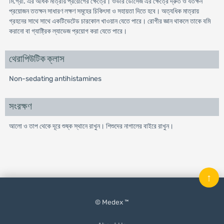
মি.গ্রা. এর অধিক মাত্রায় প্রয়ােগের ক্ষেত্রে। ওভার ডােসেজ এর ক্ষেত্রে দ্রুত ও যতক্ষন
প্রয়ােজন ততক্ষন সাধারণ লক্ষণ সমূহের চিকিৎসা ও সহায়তা দিতে হবে। অত্যধিক মাত্রায়
গ্রহনের সাথে সাথে একটিভেটেড চারকোল খাওয়ান যেতে পারে। রােগীর জ্ঞান থাকলে তাকে বমি
করানাে বা গ্যাষ্ট্রিক ল্যাভেজ প্রয়ােগ করা যেতে পারে।
থেরাপিউটিক ক্লাস
Non-sedating antihistamines
সংরক্ষণ
আলো ও তাপ থেকে দূরে শুষ্ক স্থানে রাখুন। শিশুদের নাগালের বাইরে রাখুন।
↑
© Medex ™