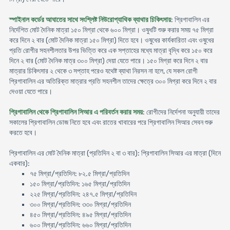
স্পাইনাল কর্ডের আঘাতের সাথে সংশ্লিষ্ট নিউরোপ্যাথিক ব্যাথার চিকিৎসায়
: প্রিগাবালিন এর
নির্দেশিত মোট দৈনিক মাত্রা ১৫০ মিগ্রা থেকে ৬০০ মিগ্রা। ওষুধটি শুরু করার সময় ৭৫ মিগ্রা
করে দিনে ২ বার (মোট দৈনিক মাত্রা ১৫০ মিগ্রা) দিতে হবে। ওষুধের কার্যকারিতা এবং ওষুধের
প্রতি রোগীর সহনশীলতার উপর ভিত্তি করে এক সপ্তাহের মধ্যে মাত্রা বৃদ্ধি করে ১৫০ করে
দিনে ২ বার (মোট দৈনিক মাত্র ৩০০ মিগ্রা) দেয়া যেতে পারে। ১৫০ মিগ্রা করে দিনে ২ বার
মাত্রার চিকিৎসার ২ থেকে ৩ সপ্তাহ পরেও যথেষ্ট ব্যাথা নিরসন না হলে, যে সকল রোগী
প্রিগাবালিন এর অতিরিক্ত মাত্রার প্রতি সহনশীল তাদের ক্ষেত্রে ৩০০ মিগ্রা করে দিনে ২ বার
দেওয়া যেতে পারে।
প্রিগাবালিন থেকে প্রিগাবালিন সিআর এ পরিবর্তন করার সময়
: রোগীদের নির্দেশনা অনুযায়ী তাদের
সকালের প্রিগাবালিন ডোজ নিতে হবে এবং রাতের খাবারের পরে প্রিগাবালিন সিআর সেবন শুরু
করতে হবে।
প্রিগাবালিন এর মোট দৈনিক মাত্রা (প্রতিদিন ২ বা ৩ বার): প্রিগাবালিন সিআর এর মাত্রা (দিনে
একবার):
৭৫ মিগ্রা/প্রতিদিন: ৮২.৫ মিগ্রা/প্রতিদিন
১৫০ মিগ্রা/প্রতিদিন: ১৬৫ মিগ্রা/প্রতিদিন
২২৫ মিগ্রা/প্রতিদিন: ২৪৭.৫ মিগ্রা/প্রতিদিন
৩০০ মিগ্রা/প্রতিদিন: ৩৩০ মিগ্রা/প্রতিদিন
৪৫০ মিগ্রা/প্রতিদিন: ৪৯৫ মিগ্রা/প্রতিদিন
৬০০ মিগ্রা/প্রতিদিন: ৬৬০ মিগ্রা/প্রতিদিন