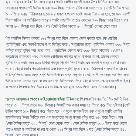
হবে। ওষুধের কার্যকারিতা এবং ওষুধের প্রতি রোগীর সহনশীলতার উপর ভিত্তি করে এক
সপ্তাহের মধ্যে মোট দৈনিক মাত্রা ৩০০ মিগ্রা পর্যন্ত বৃদ্ধি করা যেতে পারে। মোট দৈনিক মাত্রা
৩০০ মিগ্রা দ্বারা চিকিৎসার ২ থেকে ৪ সপ্তাহ পরেও যথেষ্ট ব্যাথা নিরসন না হলে, যে সকল রোগী
প্রিগাবালিন এর অতিরিক্ত মাত্রার প্রতি সহনশীল তাদের ক্ষেত্রে ৩০০ মিগ্রা করে দিনে ২ বার
অথবা ২০০ মিগ্রা করে দিনে ৩ বার (মোট দৈনিক মাত্রা ৬০০ মিগ্রা) দেওয়া যেতে পারে।
প্রিগাবালিন সিআর শুরুতে ১৬৫ মিগ্রা করে দিনে একবার সেবন করতে হবে এবং রোগীর
প্রতিক্রিয়া এবং সহনশীলতার উপর ভিত্তি করে ১ সপ্তাহের মধ্যে প্রতিদিন একবার ৩৩০ মিগ্রা
পর্যন্ত মাত্রা বৃদ্ধি করা যেতে পারে। প্রতিদিন একবার করে ৩৩০ মিগ্রা মাত্রায় ২ থেকে ৪
সপ্তাহের চিকিৎসার পরও যে সকল রোগীদের পর্যাপ্ত ব্যাথা উপশম হয় না, তাদের ক্ষেত্রে
প্রতিদিন একবার করে ৬৬০ মিগ্রা পর্যন্ত প্রিগাবালিন সিআর এর সহনশীল মাত্রার দেয়া যেতে
পারে। মাত্রা নির্ভর প্রতিনির্দেশনা এবং বিরুপ প্রতিক্রিয়ার কারণে চিকিৎসা বন্ধের উচ্চ হারের
পরিপ্রেক্ষিতে, ৩৩০ মিগ্রা/প্রতিদিন উপরের মাত্রা শুধুমাত্র সেই রোগীদের জন্য সংরক্ষিত করা
উচিত যাদের চলমান ব্যথা রয়েছে এবং প্রতিদিন ৩৩০ মিগ্রা মাত্রা যাদের ক্ষেত্রে সহনশীল ছিল।
এ ক্ষেত্রে প্রিগাবালিন সিআর এর সর্বোচ্চ মাত্রা হলো ৬৬০ মিগ্রা করে দিনে একবার।
প্রাপ্ত বয়স্কদের ক্ষেত্রে ফাইব্রোমায়ালজিয়া চিকিৎসায়
: প্রিগাবালিন এর নির্দেশিত মোট দৈনিক
মাত্রা ৩০০ মিগ্রা থেকে ৪৫০ মিগ্রা। ঔষধটি শুরু করার সময় ৭৫ মিগ্রা করে দিনে দুইবার (মোট
দৈনিক মাত্রা ১৫০ মিগ্রা) করে দিতে হবে। ওষুধের কার্যকারিতা এবং ওষুধের প্রতি রোগীর
সহনশীলতার উপর ভিত্তি করে এক সপ্তাহের মধ্যে মাত্রা বৃদ্ধি করে ১৫০ করে দিনে ২ বার
(মোট দৈনিক মাত্রা ৩০০ মিগ্রা) দেখা থেকে পাবে। মোট দৈনিক মাত্রা ৩০০ মিগ্রা করে দেয়ার
পরেও যথেষ্ট উপকারিতা পাওয়া না খেলে ২২৫ মিগ্রা করে দিনে ২ বার (মোট দৈনিক মাত্রা ৪৫০
মিগ্রা) দেয়া যেতে পারে।