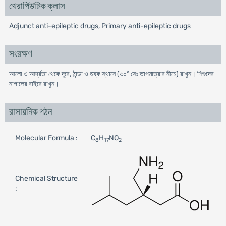
থেরাপিউটিক ক্লাস
Adjunct anti-epileptic drugs, Primary anti-epileptic drugs
সংরক্ষণ
আলো ও আর্দ্রতা থেকে দূরে, ঠান্ডা ও শুষ্ক স্থানে (৩০° সেঃ তাপমাত্রার নীচে) রাখুন। শিশুদের
নাগালের বাইরে রাখুন।
রাসায়নিক গঠন
Molecular Formula :
C
H
NO
8
17
2
Chemical Structure
: