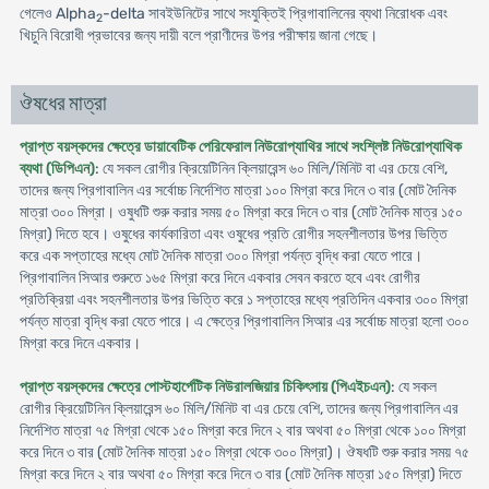
গেলেও Alpha
-delta সাবইউনিটের সাথে সংযুক্তিই প্রিগাবালিনের ব্যথা নিরোধক এবং
2
খিচুনি বিরোধী প্রভাবের জন্য দায়ী বলে প্রাণীদের উপর পরীক্ষায় জানা গেছে।
ঔষধের মাত্রা
প্রাপ্ত বয়স্কদের ক্ষেত্রে ডায়াবেটিক পেরিফেরাল নিউরোপ্যাথির সাথে সংশ্লিষ্ট নিউরোপ্যাথিক
ব্যথা (ডিপিএন)
: যে সকল রোগীর ক্রিয়েটিনিন ক্লিয়ারেন্স ৬০ মিলি/মিনিট বা এর চেয়ে বেশি,
তাদের জন্য প্রিগাবালিন এর সর্বোচ্চ নির্দেশিত মাত্রা ১০০ মিগ্রা করে দিনে ৩ বার (মোট দৈনিক
মাত্রা ৩০০ মিগ্রা। ওষুধটি শুরু করার সময় ৫০ মিগ্রা করে দিনে ৩ বার (মোট দৈনিক মাত্র ১৫০
মিগ্রা) দিতে হবে। ওষুধের কার্যকারিতা এবং ওষুধের প্রতি রোগীর সহনশীলতার উপর ভিত্তি
করে এক সপ্তাহের মধ্যে মোট দৈনিক মাত্রা ৩০০ মিগ্রা পর্যন্ত বৃদ্ধি করা যেতে পারে।
প্রিগাবালিন সিআর শুরুতে ১৬৫ মিগ্রা করে দিনে একবার সেবন করতে হবে এবং রোগীর
প্রতিক্রিয়া এবং সহনশীলতার উপর ভিত্তি করে ১ সপ্তাহের মধ্যে প্রতিদিন একবার ৩০০ মিগ্রা
পর্যন্ত মাত্রা বৃদ্ধি করা যেতে পারে। এ ক্ষেত্রে প্রিগাবালিন সিআর এর সর্বোচ্চ মাত্রা হলো ৩০০
মিগ্রা করে দিনে একবার।
প্রাপ্ত বয়স্কদের ক্ষেত্রে পোস্টহার্পেটিক নিউরালজিয়ার চিকিৎসায় (পিএইচএন)
: যে সকল
রোগীর ক্রিয়েটিনিন ক্লিয়ারেন্স ৬০ মিলি/মিনিট বা এর চেয়ে বেশি, তাদের জন্য প্রিগাবালিন এর
নির্দেশিত মাত্রা ৭৫ মিগ্রা থেকে ১৫০ মিগ্রা করে দিনে ২ বার অথবা ৫০ মিগ্রা থেকে ১০০ মিগ্রা
করে দিনে ৩ বার (মোট দৈনিক মাত্রা ১৫০ মিগ্রা থেকে ৩০০ মিগ্রা)। ঔষধটি শুরু করার সময় ৭৫
মিগ্রা করে দিনে ২ বার অথবা ৫০ মিগ্রা করে দিনে ৩ বার (মোট দৈনিক মাত্রা ১৫০ মিগ্রা) দিতে