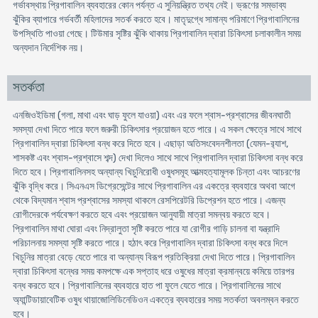
গর্ভাবস্থায় প্রিগাবালিন ব্যবহারের কোন পর্যন্ত এ সুনিয়ন্ত্রিত তথ্য নেই। ভ্রূণের সম্ভাব্য
ঝুঁকির ব্যাপারে গর্ভবর্তী মহিলাদের সতর্ক করতে হবে। মাতৃদুগ্ধে সামান্য পরিমাণে প্রিগাবালিনের
উপস্থিতি পাওয়া গেছে। টিউমার সৃষ্টির ঝুঁকি থাকায় প্রিগাবালিন দ্বারা চিকিৎসা চলাকালীন সময়
অন্যদান নির্দেশিক নয়।
সতর্কতা
এনজিওইডিমা (গলা, মাথা এবং ঘাড় ফুলে যাওয়া) এবং এর ফলে শ্বাস-প্রশ্বাসের জীবনঘাতী
সমস্যা দেখা দিতে পারে ফলে জরুরী চিকিৎসার প্রয়োজন হতে পারে। এ সকল ক্ষেত্রে সাথে সাথে
প্রিগাবালিন দ্বারা চিকিৎসা বন্ধ করে দিতে হবে। এছাড়া অতিসংবেদনশীলতা (যেমন-র‍্যাশ,
শাসকষ্ট এবং শ্বাস-প্রশ্বাসে শব্দ) দেখা দিলেও সাথে সাথে প্রিগাবালিন দ্বারা চিকিৎসা বন্ধ করে
দিতে হবে। প্রিগাবালিনসহ অন্যান্য খিচুনিরোধী ওষুধসমূহ আত্মহত্যামূলক চিন্তা এবং আচরণের
ঝুঁকি বৃদ্ধি করে। সিএনএস ডিগ্রেসেন্টের সাথে প্রিগাবালিন এর একত্রে ব্যবহারে অথবা আগে
থেকে বিদ্যমান শ্বাস প্রশ্বাসের সমস্যা থাকলে রেসপিরেটরি ডিপ্রেশন হতে পারে। এজন্য
রোগীদেরকে পর্যবেক্ষণ করতে হবে এবং প্রয়োজন আনুযায়ী মাত্রা সমন্বয় করতে হবে।
প্রিগাবালিন মাথা ঘোরা এবং নিদ্রালুতা সৃষ্টি করতে পারে যা রোগীর গাড়ি চালনা বা যন্ত্রাদি
পরিচালনায় সমস্যা সৃষ্টি করতে পারে। হঠাৎ করে প্রিগাবালিন দ্বারা চিকিৎসা বন্ধ করে দিলে
খিচুনির মাত্রা বেড়ে যেতে পারে বা অন্যান্য বিরূপ প্রতিক্রিয়া দেখা দিতে পারে। প্রিগাবালিন
দ্বারা চিকিৎসা বন্ধের সময় কমপক্ষে এক সপ্তাহ ধরে ওষুধের মাত্রা ক্রমান্বয়ে কমিয়ে তারপর
বন্ধ করতে হবে। প্রিগাবালিনের ব্যবহারে হাত পা ফুলে যেতে পারে। প্রিগাবালিনের সাথে
অ্যান্টিডায়াবেটিক ওষুধ থায়াজোলিডিনেডিওন একত্রে ব্যবহারের সময় সতর্কতা অবলম্বন করতে
হবে।