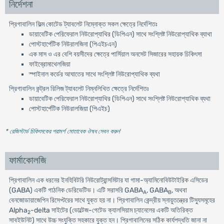
নির্দেশনা
প্রিগাবালিন ফিল্ম কোটেড ট্যাবলেট নিম্নোক্ত সকল ক্ষেত্রে নির্দেশিতঃ
ডায়াবেটিক পেরিফেরাল নিউরোপ্যাথির (ডিপিএন) সাথে সংশ্লিষ্ট নিউরোপ্যাথিক ব্যাথা
পোস্টহার্পেটিক নিউরালজিনা (পিএইচএন)
এক মাস ও এর বেশি বয়সীদের ক্ষেত্রে পার্সিয়াল অনসেট সিজারের সহায়ক চিকিৎসা
ফাইব্রোমাথেলজিয়া
স্পাইনাল কর্ডের আঘাতের সাথে সংশ্লিষ্ট নিউরোপ্যাথিক ব্যথা
প্রিগাবালিন কন্ট্রল রিলিজ ট্যাবলেট নিম্নলিখিত ক্ষেত্রে নির্দেশিতঃ
ডায়াবেটিক পেরিফেরাল নিউরোপ্যাথির (ডিপিএন) সাথে সংশ্লিষ্ট নিউরোপ্যাথিক ব্যথা
পোস্টহার্পেটিক নিউরালজিয়া (পিএইচ)
* রেজিস্টার্ড চিকিৎসকের পরামর্শ মোতাবেক ঔষধ সেবন করুন
'
ফার্মাকোলজি
প্রিগাবালিন এক ধরনের ইনহিবিটরি নিউরোট্রান্সমিটার যা গামা-অ্যামিনোবিউটাইরিক এসিডের
(GABA) একটি গাঠনিক ডেরিভেটিভ। এটি সরাসরি GABA
, GABA
, অথবা
A
B
বেনজোডায়াজেপিন রিসেপ্টরের সাথে যুক্ত হয় না। প্রিগাবালিন কেন্দ্রীয় স্নায়ুতন্ত্রের টিস্যুসমূহের
Alpha
-delta সাইটের (ভোল্টেজ-গেটেড ক্যালসিয়াম চ্যানেলের একটি অতিরিক্ত
2
সাবইউনিট) সাথে উচ্চ সংযুক্তি সহকারে যুক্ত হন। প্রিগাবালিনের সঠিক কার্যপদ্ধতি জানা না