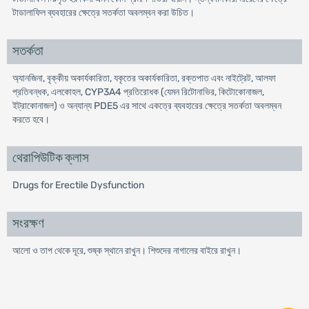
টাডালাফিল ব্যবহারের ক্ষেত্রে সতর্কতা অবলম্বন করা উচিত।
সতর্কতা
অ্যানজিনা, বৃক্কীয় অকার্যকারিতা, যকৃতের অকার্যকারিতা, রক্তপাত এবং নাইট্রেট, আলফা
প্রতিবন্ধক, এলকোহল, CYP3A4 প্রতিরোধক (যেমন রিটোনাভির, কিটোকোনাজল,
ইট্রাকোনাজল) ও অন্যান্য PDE5 এর সাথে একত্রে ব্যবহারের ক্ষেত্রে সতর্কতা অবলম্বন
করতে হবে।
থেরাপিউটিক ক্লাস
Drugs for Erectile Dysfunction
সংরক্ষণ
আলো ও তাপ থেকে দূরে, শুষ্ক স্থানে রাখুন। শিশুদের নাগালের বাইরে রাখুন।