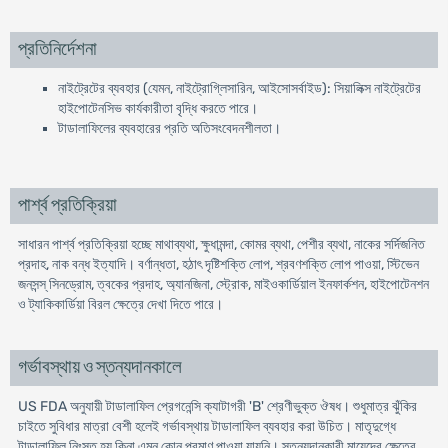
প্রতিনির্দেশনা
নাইট্রেটের ব্যবহার (যেমন, নাইট্রোগ্লিসারিন, আইসোসর্বাইড): সিয়ালিক্স নাইট্রেটের
হাইপোটেনসিভ কার্যকারীতা বৃদ্ধি করতে পারে।
টাডালাফিলের ব্যবহারের প্রতি অতিসংবেদনশীলতা।
পার্শ্ব প্রতিক্রিয়া
সাধারন পার্শ্ব প্রতিক্রিয়া হচ্ছে মাথাব্যথা, ক্ষুধামন্দা, কোমর ব্যথা, পেশীর ব্যথা, নাকের সর্দিজনিত
প্রদাহ, নাক বন্ধ ইত্যাদি। বর্ণান্ধতা, হঠাৎ দৃষ্টিশক্তি লোপ, শ্রবণশক্তি লোপ পাওয়া, স্টিভেন
জনসন্স্ সিনড্রোম, ত্বকের প্রদাহ, অ্যানজিনা, স্ট্রোক, মাইওকার্ডিয়াল ইনফার্কশন, হাইপোটেনশন
ও ট্যাকিকার্ডিয়া বিরল ক্ষেত্রে দেখা দিতে পারে।
গর্ভাবস্থায় ও স্তন্যদানকালে
US FDA অনুযায়ী টাডালাফিল প্রেগনেন্সি ক্যাটাগরী 'B' শ্রেণীভুক্ত ঔষধ। শুধুমাত্র ঝুঁকির
চাইতে সুবিধার মাত্রা বেশী হলেই গর্ভাবস্থায় টাডালাফিল ব্যবহার করা উচিত। মাতৃদুগ্ধে
টাডালাফিল নিঃসৃত হয় কিনা এমন কোন প্রমাণ পাওয়া যায়নি। স্তন্যদানকারী মায়েদের ক্ষেত্রে