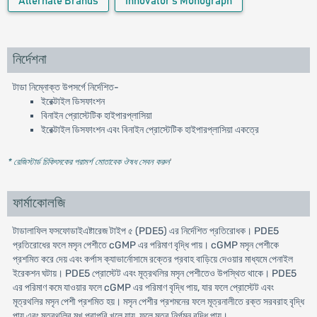
Alternate Brands
Innovator's Monograph
নির্দেশনা
টাডা নিম্নোক্ত উপসর্গে নির্দেশিত-
ইরেক্টাইল ডিসফাংশন
বিনাইন প্রোস্টেটিক হাইপারপ্লাসিয়া
ইরেক্টাইল ডিসফাংশন এবং বিনাইন প্রোস্টেটিক হাইপারপ্লাসিয়া একত্রে
* রেজিস্টার্ড চিকিৎসকের পরামর্শ মোতাবেক ঔষধ সেবন করুন
'
ফার্মাকোলজি
টাডালাফিল ফসফোডাইএষ্টারেজ টাইপ ৫ (PDE5) এর নির্দেশিত প্রতিরোধক। PDE5
প্রতিরোধের ফলে মসৃন পেশীতে cGMP এর পরিমাণ বৃদ্ধি পায়। cGMP মসৃন পেশীকে
প্রশমিত করে দেয় এবং কর্পাস ক্যাভার্নোসামে রক্তের প্রবাহ বাড়িয়ে দেওয়ার মাধ্যমে পেনাইল
ইরেকশন ঘটায়। PDE5 প্রোস্টেট এবং মূত্রথলির মসৃন পেশীতেও উপস্থিত থাকে। PDE5
এর পরিমাণ কমে যাওয়ার ফলে cGMP এর পরিমাণ বৃদ্ধি পায়, যার ফলে প্রোস্টেট এবং
মূত্রথলির মসৃন পেশী প্রশমিত হয়। মসৃন পেশীর প্রশমনের ফলে মূত্রনালীতে রক্ত সরবরাহ বৃদ্ধি
পায় এবং মূত্রথলির মুখ পুরাপুরি খুলে যায়, ফলে মূত্র নির্গমন বৃদ্ধি পায়।