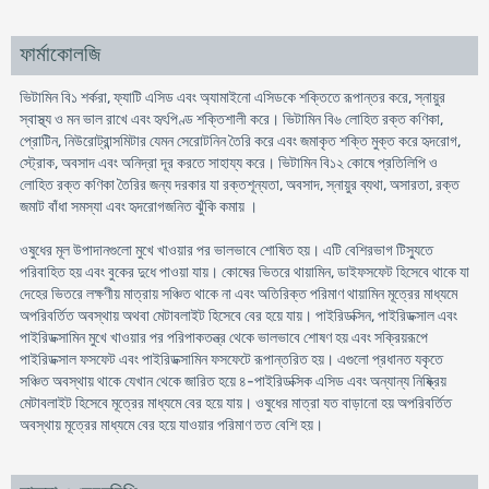
ফার্মাকোলজি
ভিটামিন বি১ শর্করা, ফ্যাটি এসিড এবং অ্যামাইনো এসিডকে শক্তিতে রূপান্তর করে, স্নায়ুর
স্বাস্থ্য ও মন ভাল রাখে এবং হৃৎপিণ্ড শক্তিশালী করে। ভিটামিন বি৬ লোহিত রক্ত কণিকা,
প্রোটিন, নিউরোট্রান্সমিটার যেমন সেরোটনিন তৈরি করে এবং জমাকৃত শক্তি মুক্ত করে হৃদরোগ,
স্ট্রোক, অবসাদ এবং অনিদ্রা দূর করতে সাহায্য করে। ভিটামিন বি১২ কোষে প্রতিলিপি ও
লোহিত রক্ত কণিকা তৈরির জন্য দরকার যা রক্তশূন্যতা, অবসাদ, স্নায়ুর ব্যথা, অসারতা, রক্ত
জমাট বাঁধা সমস্যা এবং হৃদরোগজনিত ঝুঁকি কমায় ।
ওষুধের মূল উপাদানগুলো মুখে খাওয়ার পর ভালভাবে শোষিত হয়। এটি বেশিরভাগ টিস্যুতে
পরিবাহিত হয় এবং বুকের দুধে পাওয়া যায়। কোষের ভিতরে থায়ামিন, ডাইফসফেট হিসেবে থাকে যা
দেহের ভিতরে লক্ষণীয় মাত্রায় সঞ্চিত থাকে না এবং অতিরিক্ত পরিমাণ থায়ামিন মূত্রের মাধ্যমে
অপরিবর্তিত অবস্থায় অথবা মেটাবলাইট হিসেবে বের হয়ে যায়। পাইরিডক্সিন, পাইরিডক্সাল এবং
পাইরিডক্সামিন মুখে খাওয়ার পর পরিপাকতন্ত্র থেকে ভালভাবে শোষণ হয় এবং সক্রিয়রূপে
পাইরিডক্সাল ফসফেট এবং পাইরিডক্সামিন ফসফেটে রূপান্তরিত হয়। এগুলো প্রধানত যকৃতে
সঞ্চিত অবস্থায় থাকে যেখান থেকে জারিত হয়ে ৪-পাইরিডক্সিক এসিড এবং অন্যান্য নিষ্ক্রিয়
মেটাবলাইট হিসেবে মূত্রের মাধ্যমে বের হয়ে যায়। ওষুধের মাত্রা যত বাড়ানো হয় অপরিবর্তিত
অবস্থায় মূত্রের মাধ্যমে বের হয়ে যাওয়ার পরিমাণ তত বেশি হয়।