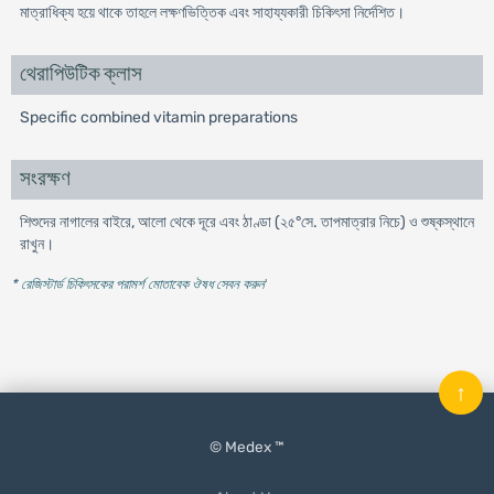
মাত্রাধিক্য হয়ে থাকে তাহলে লক্ষণভিত্তিক এবং সাহায্যকারী চিকিৎসা নির্দেশিত।
থেরাপিউটিক ক্লাস
Specific combined vitamin preparations
সংরক্ষণ
শিশুদের নাগালের বাইরে, আলো থেকে দূরে এবং ঠাণ্ডা (২৫°সে. তাপমাত্রার নিচে) ও শুষ্কস্থানে
রাখুন।
* রেজিস্টার্ড চিকিৎসকের পরামর্শ মোতাবেক ঔষধ সেবন করুন
'
↑
© Medex ™