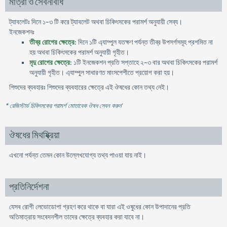
মাত্রা ও সেবনবিধি
ট্যাবলেটঃ দিনে ১-৩ টি করে ট্যাবলেট অথবা চিকিৎসকের পরামর্শ অনুযায়ী সেব্য।
ইনজেকশনঃ
তীব্র রোগের ক্ষেত্রে
: দিনে ১টি এ্যাম্পুল যতক্ষণ পর্যন্ত তীব্র উপসর্গসমূহ প্রশমিত না
হয় অথবা চিকিৎসকের পরামর্শ অনুযায়ী গৃহীত।
মৃদু রোগের ক্ষেত্রে
: ১টি ইনজেকশন প্রতি সপ্তাহে ২-৩ বার অথবা চিকিৎসকের পরামর্শ
অনুযায়ী গৃহীত। এ্যাম্পুল সাধারণত মাংসপেশীতে প্রয়োগ করা হয়।
শিশুদের ব্যবহারঃ শিশুদের ব্যবহারের ক্ষেত্রে এই ঔষধের কোন তথ্য নেই।
* রেজিস্টার্ড চিকিৎসকের পরামর্শ মোতাবেক ঔষধ সেবন করুন
'
ঔষধের মিথষ্ক্রিয়া
এখনো পর্যন্ত তেমন কোন উল্লেখযোগ্য তথ্য পাওয়া যায় নাই।
প্রতিনির্দেশনা
যেসব রোগী লেভোডোপা গ্রহণ করে থাকে বা যারা এই ওষুধের কোন উপাদানের প্রতি
অতিমাত্রায় সংবেদনশীল তাদের ক্ষেত্রে ব্যবহার করা যাবে না।