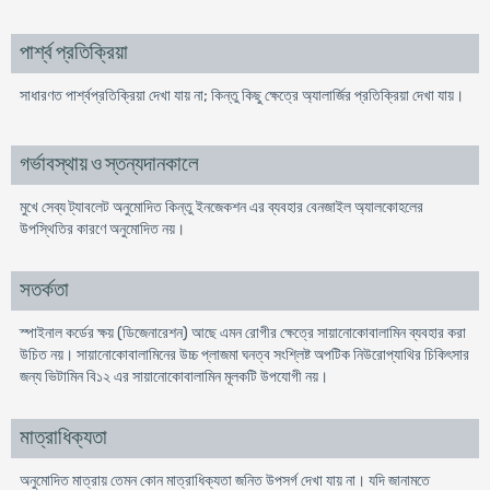
পার্শ্ব প্রতিক্রিয়া
সাধারণত পার্শ্বপ্রতিক্রিয়া দেখা যায় না; কিন্তু কিছু ক্ষেত্রে অ্যালার্জির প্রতিক্রিয়া দেখা যায়।
গর্ভাবস্থায় ও স্তন্যদানকালে
মুখে সেব্য ট্যাবলেট অনুমোদিত কিন্তু ইনজেকশন এর ব্যবহার বেনজাইল অ্যালকোহলের
উপস্থিতির কারণে অনুমোদিত নয়।
সতর্কতা
স্পাইনাল কর্ডের ক্ষয় (ডিজেনারেশন) আছে এমন রোগীর ক্ষেত্রে সায়ানোকোবালামিন ব্যবহার করা
উচিত নয়। সায়ানোকোবালামিনের উচ্চ প্লাজমা ঘনত্ব সংশ্লিষ্ট অপটিক নিউরোপ্যাথির চিকিৎসার
জন্য ভিটামিন বি১২ এর সায়ানোকোবালামিন মূলকটি উপযোগী নয়।
মাত্রাধিক্যতা
অনুমোদিত মাত্রায় তেমন কোন মাত্রাধিক্যতা জনিত উপসর্গ দেখা যায় না। যদি জানামতে