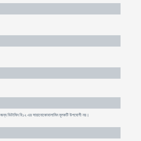
ার জন্য ভিটামিন বি১২ এর সায়ানোকোবালামিন মূলকটি উপযোগী নয়।