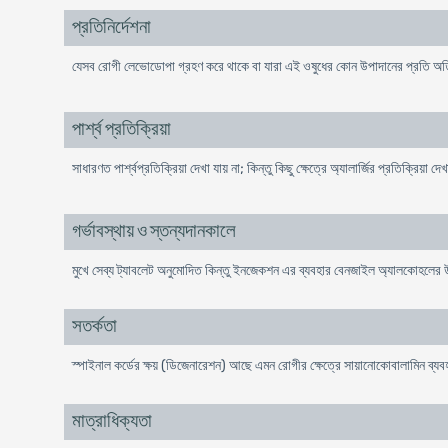
প্রতিনির্দেশনা
যেসব রোগী লেভোডোপা গ্রহণ করে থাকে বা যারা এই ওষুধের কোন উপাদানের প্রতি অতিমা
পার্শ্ব প্রতিক্রিয়া
সাধারণত পার্শ্বপ্রতিক্রিয়া দেখা যায় না; কিন্তু কিছু ক্ষেত্রে অ্যালার্জির প্রতিক্রিয়া দে
গর্ভাবস্থায় ও স্তন্যদানকালে
মুখে সেব্য ট্যাবলেট অনুমোদিত কিন্তু ইনজেকশন এর ব্যবহার বেনজাইল অ্যালকোহলের
সতর্কতা
স্পাইনাল কর্ডের ক্ষয় (ডিজেনারেশন) আছে এমন রোগীর ক্ষেত্রে সায়ানোকোবালামিন ব্
মাত্রাধিক্যতা