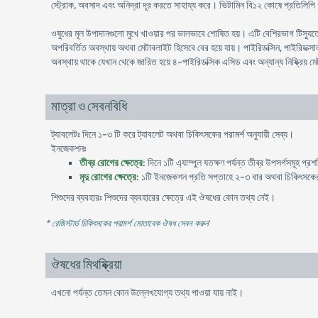
স্ট্রোক, অবসাদ এবং অনিদ্রা দূর করতে সাহায্য করে। ভিটামিন বি১২ কোষে প্রতিলিপি ও
ওষুধের মূল উপাদানগুলো মুখে খাওয়ার পর ভালভাবে শোষিত হয়। এটি বেশিরভাগ টিস্যুতে প
অপরিবর্তিত অবস্থায় অথবা মেটাবলাইট হিসেবে বের হয়ে যায়। পাইরিডক্সিন, পাইরিডক্স
অবস্থায় থাকে যেখান থেকে জারিত হয়ে ৪-পাইরিডক্সিক এসিড এবং অন্যান্য নিষ্ক্রিয় মেট
মাত্রা ও সেবনবিধি
ট্যাবলেটঃ দিনে ১-৩ টি করে ট্যাবলেট অথবা চিকিৎসকের পরামর্শ অনুযায়ী সেব্য।
ইনজেকশনঃ
তীব্র রোগের ক্ষেত্রে
: দিনে ১টি এ্যাম্পুল যতক্ষণ পর্যন্ত তীব্র উপসর্গসমূহ প্
মৃদু রোগের ক্ষেত্রে
: ১টি ইনজেকশন প্রতি সপ্তাহে ২-৩ বার অথবা চিকিৎসকের প
শিশুদের ব্যবহারঃ শিশুদের ব্যবহারের ক্ষেত্রে এই ঔষধের কোন তথ্য নেই।
* রেজিস্টার্ড চিকিৎসকের পরামর্শ মোতাবেক ঔষধ সেবন করুন
'
ঔষধের মিথষ্ক্রিয়া
এখনো পর্যন্ত তেমন কোন উল্লেখযোগ্য তথ্য পাওয়া যায় নাই।