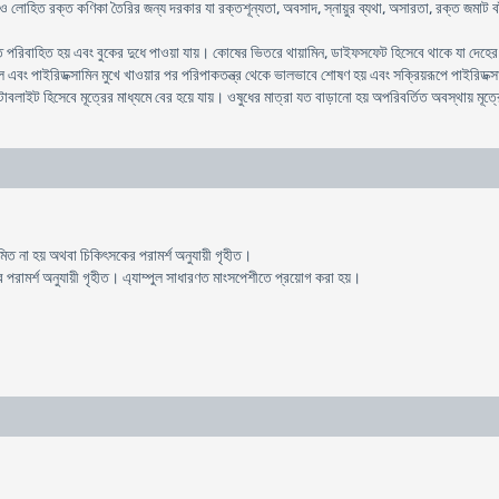
 লোহিত রক্ত কণিকা তৈরির জন্য দরকার যা রক্তশূন্যতা, অবসাদ, স্নায়ুর ব্যথা, অসারতা, রক্ত জমাট বা
রিবাহিত হয় এবং বুকের দুধে পাওয়া যায়। কোষের ভিতরে থায়ামিন, ডাইফসফেট হিসেবে থাকে যা দেহের ভিত
াল এবং পাইরিডক্সামিন মুখে খাওয়ার পর পরিপাকতন্ত্র থেকে ভালভাবে শোষণ হয় এবং সক্রিয়রূপে পাইরিড
াবলাইট হিসেবে মূত্রের মাধ্যমে বের হয়ে যায়। ওষুধের মাত্রা যত বাড়ানো হয় অপরিবর্তিত অবস্থায় মূত্
রশমিত না হয় অথবা চিকিৎসকের পরামর্শ অনুযায়ী গৃহীত।
রামর্শ অনুযায়ী গৃহীত। এ্যাম্পুল সাধারণত মাংসপেশীতে প্রয়োগ করা হয়।