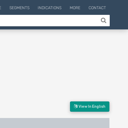
E
SEGMENTS
INDICATIONS
MORE
CONTACT
View In English