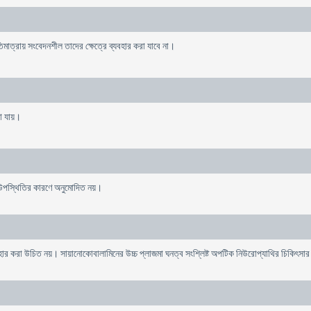
ত্রায় সংবেদনশীল তাদের ক্ষেত্রে ব্যবহার করা যাবে না।
খা যায়।
 উপস্থিতির কারণে অনুমোদিত নয়।
যবহার করা উচিত নয়। সায়ানোকোবালামিনের উচ্চ প্লাজমা ঘনত্ব সংশ্লিষ্ট অপটিক নিউরোপ্যাথির চিকিৎস