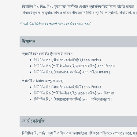
ভিটামিন বি১, বি৬, বি১২ ট্যাবলেট নির্দেশিত যেখানে প্রাসঙ্গিক ভিটামিনের ঘাটতি রয়েছ
সারভিইক্যাল সিন্ড্রোম, কাঁধ ও হাতের দীর্ঘমেয়াদি নিউরোপ্যাথি, লাম্বাগো, সায়াটিকা, ম
* রেজিস্টার্ড চিকিৎসকের পরামর্শ মোতাবেক ঔষধ সেবন করুন
'
উপাদান
প্রতিটি ফিল্ম কোটেড ট্যাবলেটে আছে-
ভিটামিন বি১ (থায়ামিন মনোনাইট্রেট) ১০০ মিঃগ্রাঃ
ভিটামিন বি৬ (পাইরিডক্সিন হাইড্রোক্লোরাইড) ২০০ মিঃগ্রাঃ
ভিটামিন বি১২ (সায়ানোকোবালামিন) ২০০ মাইক্রোগ্রাম।
প্রতিটি ৩ মিঃলিঃ এম্পুলে আছে-
ভিটামিন বি১ (থায়ামিন মনোনাইট্রেট) ১০০ মিঃগ্রাঃ
ভিটামিন বি৬ (পাইরিডক্সিন হাইড্রোক্লোরাইড) ১০০ মিঃগ্রাঃ
ভিটামিন বি১২ (সায়ানোকোবালামিন) ১০০০ মাইক্রোগ্রাম।
ফার্মাকোলজি
ভিটামিন বি১ শর্করা, ফ্যাটি এসিড এবং অ্যামাইনো এসিডকে শক্তিতে রূপান্তর করে, স্না