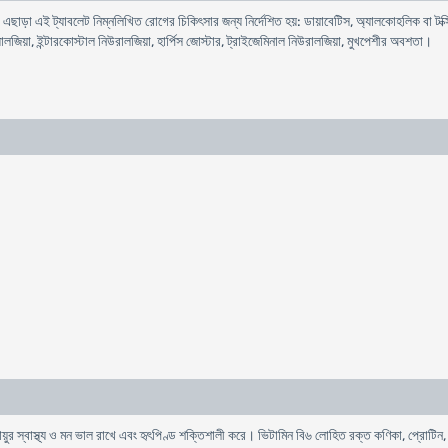
ে। এছাড়া এই ট্যাবলেট নিম্নলিখিত রোগের চিকিৎসার জন্য নির্দেশিত হয়: ডায়াবেটিস, অ্যালকোহলিক বা ট
ায়ালজিয়া, ইন্টারকোস্টাল নিউরালজিয়া, হার্পিস জোস্টার, ট্রাইজেমিনাল নিউরালজিয়া, মুখপেশীর অবশতা।
য়ুর স্বাস্থ্য ও মন ভাল রাখে এবং হৃৎপিণ্ড শক্তিশালী করে। ভিটামিন বি৬ লোহিত রক্ত কণিকা, প্রোটিন