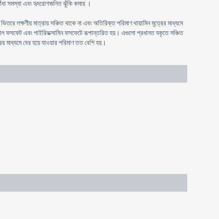
ঁধা সমস্যা এবং হৃদরোগজনিত ঝুঁকি কমায় ।
রে লক্ষণীয় মাত্রায় সঞ্চিত থাকে না এবং অতিরিক্ত পরিমাণ থায়ামিন মূত্রের মাধ্যমে
ক্সাল ফসফেট এবং পাইরিডক্সামিন ফসফেটে রূপান্তরিত হয়। এগুলো প্রধানত যকৃতে সঞ্চিত
রের মাধ্যমে বের হয়ে যাওয়ার পরিমাণ তত বেশি হয়।