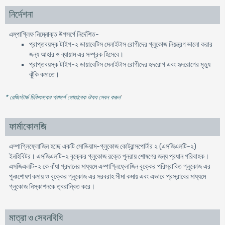
নির্দেশনা
এম্‌পাগ্লিফ নিম্নোক্ত উপসর্গে নির্দেশিত-
প্রাপ্তবয়স্ক টাইপ-২ ডায়াবেটিস মেলাইটাস রোগীদের গ্লুকোজ নিয়ন্ত্রণ ভালো করার
জন্য আহার ও ব্যায়াম এর সম্পূরক হিসেবে।
প্রাপ্তবয়স্ক টাইপ-২ ডায়াবেটিস মেলাইটাস রোগীদের হৃদরোগ এবং হৃদরোগের মৃত্যু
ঝুঁকি কমাতে।
* রেজিস্টার্ড চিকিৎসকের পরামর্শ মোতাবেক ঔষধ সেবন করুন
'
ফার্মাকোলজি
এম্পাগ্লিফ্লোজিন হচ্ছে একটি সোডিয়াম-গ্লুকোজ কোট্রান্সপোর্টার ২ (এসজিএলটি-২)
ইনহিবিটর। এসজিএলটি-২ বৃক্কের গ্লুকোজ রক্তে পুনরায় শোষণের জন্য প্রধান পরিবাহক।
এসজিএলটি-২ কে বাঁধা প্রদানের মাধ্যমে এম্পাগ্লিফ্লোজিন বৃক্কের পরিস্রাবিত গ্লুকোজ এর
পুনঃশোষণ কমায় ও বৃক্কের গ্লুকোজ এর সরবরাহ সীমা কমায় এবং এভাবে প্রস্রাবের মাধ্যমে
গ্লুকোজ নিস্কাশনকে ত্বরান্বিত করে।
মাত্রা ও সেবনবিধি