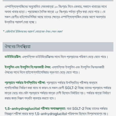
এম্পাগ্লিফ্লোজিনের অনুমোদিত সেবনমাত্রা ১০ মিঃগ্রাঃ দিনে একবার, সকালে খাবারের সাথে
অথবা খাবার ছাড়া। প্রয়োজনে দৈনিক মাত্রা ২৫ মিঃগ্রাঃ পর্যন্ত বৃদ্ধি করা যেতে পারে। যে
সকল রোগীর হাইপোভলিমিয়া আছে তাদের ক্ষেত্রে এম্পাগ্লিফ্লোজিন দেয়ার আগে অবস্থার
উন্নতির পরামর্শ দেয়া হচ্ছে।
* রেজিস্টার্ড চিকিৎসকের পরামর্শ মোতাবেক ঔষধ সেবন করুন
'
ঔষধের মিথষ্ক্রিয়া
ডাইইউরেটিক্স
: এম্‌পাগ্লিফ ডাইইউরেটিক্সের সাথে দিলে প্রস্রাবের পরিমাণ বেড়ে যেতে পারে।
ইনসুলিন এবং ইনসুলিন নি:সরনকারী ঔষধ
: এম্‌পাগ্লিফ ইনসুলিন এবং ইনসুলিন নিঃসরনকারী
ঔষধের সাথে দিলে হাইপোগ্লাইসেমিয়ার প্রবণতা বেড়ে যেতে পারে।
প্রস্রাবে শর্করার উপস্থিতির পরীক্ষা
: প্রস্রাবে শর্করার উপস্থিতির পরীক্ষার মাধ্যমে
গ্লাইসেমিয়া নির্ধারণ করা যাবে না কারন যে সকল রোগী SGLT-2 নিচ্ছে তাদের প্রস্রাবে শর্করার
মাত্রা বেড়ে যায় যেটা প্রস্রাবে শর্করার মাত্রা বেশী হিসেবে নির্ধারিত হয়। শর্করার মাত্রা নির্ধারণ
করার জন্য বিকল্প পদ্ধতি ব্যবহার করতে হবে।
1,5-anhydroglucitol পরীক্ষার অসামঞ্জস্যতা
: যারা SGLT-2 নিচ্ছে তাদের শর্করার
নিয়ন্ত্রণ পরীক্ষা করার জন্য 1,5-anhydroglucitol পরিমাপক হিসেবে বিশ্বাসযোগ্য নয়।