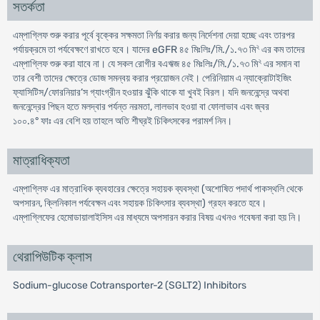
সতর্কতা
এম্‌পাগ্লিফ শুরু করার পূর্বে বৃক্কের সক্ষমতা নির্ণয় করার জন্য নির্দেশনা দেয়া হচ্ছে এবং তারপর
২
পর্যায়ক্রমে তা পর্যবেক্ষণে রাখতে হবে। যাদের eGFR ৪৫ মিঃলিঃ/মি./১.৭৩ মি
এর কম তাদের
২
এম্‌পাগ্লিফ শুরু করা যাবে না। যে সকল রোগীর বএঋজ ৪৫ মিঃলিঃ/মি./১.৭৩ মি
এর সমান বা
তার বেশী তাদের ক্ষেত্রে ডোজ সমন্বয় করার প্রয়োজন নেই। পেরিনিয়াম এ ন্যাক্রোটাইজিং
ফ্যাসিটিস/ফোরনিয়ার’স গ্যাংগ্রীন হওয়ার ঝুঁকি থাকে যা খুবই বিরল। যদি জননেন্দ্রে অথবা
জননেন্দ্রের পিছন হতে মলদ্বার পর্যন্ত নরমতা, লালভাব হওয়া বা ফোলাভাব এবং জ্বর
১০০.৪° ফাঃ এর বেশি হয় তাহলে অতি শীঘ্রই চিকিৎসকের পরামর্শ নিন।
মাত্রাধিক্যতা
এম্‌পাগ্লিফ এর মাত্রাধিক ব্যবহারের ক্ষেত্রে সহায়ক ব্যবস্থা (অশোষিত পদার্থ পাকস্থলি থেকে
অপসারন, ক্লিনিকাল পর্যবেক্ষন এবং সহায়ক চিকিৎসার ব্যবস্থা) গ্রহন করতে হবে।
এম্‌পাগ্লিফের হেমোডায়ালাইসিস এর মাধ্যমে অপসারন করার বিষয় এখনও গবেষনা করা হয় নি।
থেরাপিউটিক ক্লাস
Sodium-glucose Cotransporter-2 (SGLT2) Inhibitors