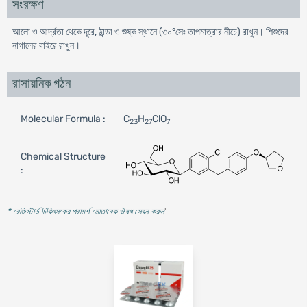
সংরক্ষণ
আলো ও আর্দ্রতা থেকে দূরে, ঠান্ডা ও শুষ্ক স্থানে (৩০°সেঃ তাপমাত্রার নীচে) রাখুন। শিশুদের
নাগালের বাইরে রাখুন।
রাসায়নিক গঠন
Molecular Formula :
C
H
ClO
23
27
7
Chemical Structure
:
* রেজিস্টার্ড চিকিৎসকের পরামর্শ মোতাবেক ঔষধ সেবন করুন
'