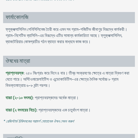
ফার্মাকোলজি
ফ্লুক্লক্সাসিলিন পেনিসিলিনেজ তৈরী করে এমন সব গ্রাম-পজিটিভ জীবাণুর বিরূদ্ধে কার্যকরী।
গ্রাম-নিগেটিভ ব্যাসিলি-এর বিরূদ্ধে এটির সামান্য কার্যকারিতা আছে। ফ্লুক্লক্সাসিলিন,
ব্যাকটেরিয়ার কোষপ্রাচীর গঠন ব্যাহত করার মাধ্যমে কাজ করে।
ঔষধের মাত্রা
প্রাপ্তবয়স্ক
: ২৫০ মিঃগ্রাঃ করে দিনে ৪ বার। তীব্র সংক্রমণের ক্ষেত্রে এ মাত্রা দ্বিগুণ করা
যেতে পারে। অস্টিওমায়েলাইটিস ও এন্ডোকার্ডিটিস-এর ক্ষেত্রে দৈনিক সর্বোচ্চ ৮ গ্রাম
বিভক্তমাত্রায় ৬-৮ ঘন্টা পরপর।
বাচ্চা (২-১০ বৎসর)
: প্রাপ্তবয়স্কদের অর্ধেক মাত্রা।
বাচ্চা (২ বৎসরের নিচে)
: প্রাপ্তবয়স্কদের এক চতুর্থাংশ মাত্রা।
* রেজিস্টার্ড চিকিৎসকের পরামর্শ মোতাবেক ঔষধ সেবন করুন
'