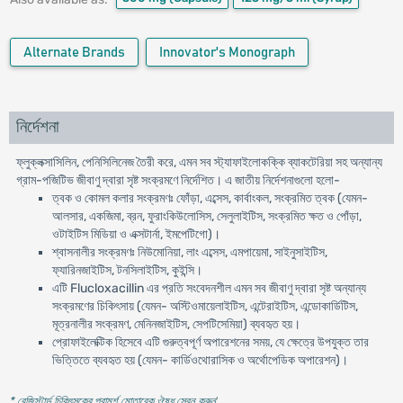
Alternate Brands
Innovator's Monograph
নির্দেশনা
ফ্লুক্লক্সাসিলিন, পেনিসিলিনেজ তৈরী করে, এমন সব স্ট্যাফাইলোকক্কি ব্যাকটেরিয়া সহ অন্যান্য
গ্রাম-পজিটিভ জীবাণু দ্বারা সৃষ্ট সংক্রমণে নির্দেশিত। এ জাতীয় নির্দেশনাগুলো হলো-
ত্বক ও কোমল কলার সংক্রমণঃ ফোঁড়া, এব্সেস, কার্বাংকল, সংক্রমিত ত্বক (যেমন-
আলসার, একজিমা, ব্রন, ফুরাংকিউলোসিস, সেলুলাইটিস, সংক্রমিত ক্ষত ও পোঁড়া,
ওটাইটিস মিডিয়া ও এক্সটার্না, ইমপেটিগো)।
শ্বাসনালীর সংক্রমণঃ নিউমোনিয়া, লাং এব্সেস, এমপায়েমা, সাইনুসাইটিস,
ফ্যারিনজাইটিস, টনসিলাইটিস, কুইন্সি।
এটি Flucloxacillin এর প্রতি সংবেদনশীল এমন সব জীবাণু দ্বারা সৃষ্ট অন্যান্য
সংক্রমণের চিকিৎসায় (যেমন- অস্টিওমায়েলাইটিস, এন্টেরাইটিস, এন্ডোকার্ডিটিস,
মূত্রনালীর সংক্রমণ, মেনিনজাইটিস, সেপটিসেমিয়া) ব্যবহৃত হয়।
প্রোফাইলেক্টিক হিসেবে এটি গুরুত্বপূর্ণ অপারেশনের সময়, যে ক্ষেত্রে উপযুক্ত তার
ভিত্তিতে ব্যবহৃত হয় (যেমন- কার্ডিওথোরাসিক ও অর্থোপেডিক অপারেশন)।
* রেজিস্টার্ড চিকিৎসকের পরামর্শ মোতাবেক ঔষধ সেবন করুন
'