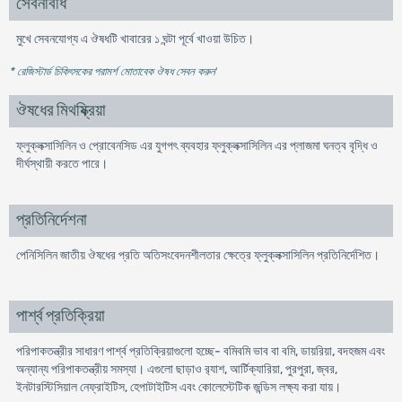
সেবনবিধি
মুখে সেবনযোগ্য এ ঔষধটি খাবারের ১ ঘন্টা পূর্বে খাওয়া উচিত।
* রেজিস্টার্ড চিকিৎসকের পরামর্শ মোতাবেক ঔষধ সেবন করুন
'
ঔষধের মিথষ্ক্রিয়া
ফ্লুক্লক্সাসিলিন ও প্রোবেনসিড এর যুগপৎ ব্যবহার ফ্লুক্লক্সাসিলিন এর প্লাজমা ঘনত্ব বৃদ্ধি ও
দীর্ঘস্থায়ী করতে পারে।
প্রতিনির্দেশনা
পেনিসিলিন জাতীয় ঔষধের প্রতি অতিসংবেদনশীলতার ক্ষেত্রে ফ্লুক্লক্সাসিলিন প্রতিনির্দেশিত।
পার্শ্ব প্রতিক্রিয়া
পরিপাকতন্ত্রীর সাধারণ পার্শ্ব প্রতিক্রিয়াগুলো হচ্ছে- বমিবমি ভাব বা বমি, ডায়রিয়া, বদহজম এবং
অন্যান্য পরিপাকতন্ত্রীয় সমস্যা। এগুলো ছাড়াও র‌্যাশ, আর্টিক্যারিয়া, পুরপুরা, জ্বর,
ইনটারস্টিসিয়াল নেফ্রাইটিস, হেপাটাইটিস এবং কোলেস্টেটিক জন্ডিস লক্ষ্য করা যায়।