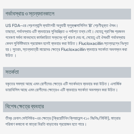
গর্ভাবস্থায় ও স্তন্যদানকালে
US FDA-এর প্রেগন্যান্সি ক্যাটাগরী অনুযায়ী ফ্লুক্লক্সাসিলিন 'B' শ্রেণীভূক্ত ঔষধ।
তাছাড়া, গর্ভাবস্থায় এটি ব্যবহারের সুনিয়ন্ত্রিত ও পর্যাপ্ত তথ্য নেই। যেহেতু প্রাণিজ প্রজনন
গবেষণা সর্বদা মানবদেহে কার্যকারিতা সন্বন্ধে পূর্ব ধারণা দেয় না, সেহেতু এই ঔষধটি গর্ভাবস্থায়
কেবল সুনির্দিষ্টভাবে প্রয়োজন হলেই ব্যবহার করা উচিত। Flucloxacillin স্তন্যদুগ্ধে নিঃসৃত
হয়। সুতরাং, স্তন্যদাত্রী মায়েদের ক্ষেত্রে Flucloxacillin ব্যবহারে সতর্কতা অবলম্বন করা
উচিত ।
সতর্কতা
যকৃতের সমস্যা আছে এমন রোগীদের ক্ষেত্রে এটি সতর্কভাবে ব্যবহার করা উচিত। এলার্জিক
ডায়াথিসিস আছে এমন রোগীদের ক্ষেত্রেও এটি ব্যবহারে সতর্কতা অবলম্বন করা উচিত।
বিশেষ ক্ষেত্রে ব্যবহার
তীব্র রেনাল ফেইলিউর-এর ক্ষেত্রে (ক্রিয়েটিনিন ক্লিয়ারেন্স <১০ মিঃলিঃ/মিনিট), মাত্রার
পরিমাণ কমানো বা মাত্রা বিরতি বাড়ানোর প্রয়োজন হতে পারে।