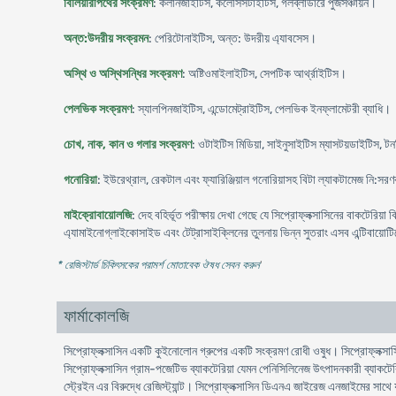
বিলিয়ারীপথের সংক্রমণ
: কলানজাইটিস, কলেসিসটাইটিস, গলব্লাডারে পুজসঞ্চায়ন।
অন্ত:উদরীয় সংক্রমন
: পেরিটোনাইটিস, অন্ত: উদরীয় এ্যাবসেস।
অস্থি ও অস্থিসন্ধির সংক্রমণ
: অষ্টিওমাইলাইটিস, সেপটিক আর্থ্রাইটিস।
পেলভিক সংক্রমণ
: স্যালপিনজাইটিস, এন্ডোমেট্রাইটিস, পেলভিক ইনফ্লামেটরী ব্যাধি।
চোখ, নাক, কান ও গলার সংক্রমণ
: ওটাইটিস মিডিয়া, সাইনুসাইটিস ম্যাসটয়ডাইটিস, 
গনোরিয়া
: ইউরেথ্রাল, রেকটাল এবং ফ্যারিঞ্জিয়াল গনোরিয়াসহ বিটা ল্যাকটামেজ নি:সরণকা
মাইক্রোবায়োলজি
: দেহ বহির্ভূত পরীক্ষায় দেখা গেছে যে সিপ্রোফ্লক্সাসিনের বাকটেরিয
এ্যামাইনোগ্লাইকোসাইড এবং টেট্রাসাইক্লিনের তুলনায় ভিন্ন সুতরাং এসব এন্টিবায়োটিক
* রেজিস্টার্ড চিকিৎসকের পরামর্শ মোতাবেক ঔষধ সেবন করুন
'
ফার্মাকোলজি
সিপ্রোফ্লক্সাসিন একটি কুইনোলোন গ্রুপের একটি সংক্রমণ রোধী ওষুধ। সিপ্রোফ্লক্সাসি
সিপ্রোফ্লক্সাসিন গ্রাম-পজেটিভ ব্যাকটেরিয়া যেমন পেনিসিলিনেজ উৎপাদনকারী ব্যাকটেরি
স্ট্রেইন এর বিরুদ্ধে রেজিস্ট্যান্ট। সিপ্রোফ্লক্সাসিন ডিএনএ জাইরেজ এনজাইমের সাথে 