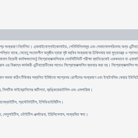
্র সংক্রমণে নির্দেশিত। এ্যামাইনোগ্লাইকোসাইড, পেনিসিলিনসমূহ এবং সেফালোসপরিনসহ অন্য এন্টিবায়োটিক
স্থিত থাকে, সেহেতু সংবেদশীল অনুজীব দ্বারা সৃষ্ট বহুবিধ সংক্রমণের চিকিৎসায় যথা মুত্রতন্ত্র ও শ্বাসতন
োমোনাস বিরোধী কার্যক্ষমতাসহ) সিপ্রোফ্লক্সাসিনকে সেনসিটিভিটি পরীক্ষা ব্যাতিরেকেই এককভাবে বা এ্যাম
র বিরুদ্ধে কার্যকরী এন্টিবায়োটিকের সাথেও সিপ্রোফ্লক্সাসিন ব্যবহার করা হয়। সিপ্রোফ্লক্সাসিন সংবেদশ
ক্যাল অথবা কঠিন টিউমার সম্বলিত ইমিউনো সাপ্রেসড রোগীদের সংক্রমণে এবং ইনটেনসিভ কেয়ার ইউনিটে অব
টিস, সিসটিক ফাইব্রোসিসের জটিলতা, ব্রঙ্কিয়েকটেসিস এবং এমপায়িমা।
োনেফ্রাইটিস, প্রস্টেটাইটিস, ইপিডিডাইমিটিস।
স, সেলুলাইটিস, ওটাইটিস এক্সটারনা, ইরিসিপেলাস, সংক্রমিত ক্ষত।