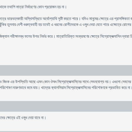
কে তথাপি মাত্রা নির্ধারণের কোন প্রয়োজন হয় না।
্রে ভারবহনকারী অস্থিসন্ধিতে অর্থোপ্যাথি সৃষ্টি করতে পারে। যদিও মানুষের ক্ষেত্রে এর প্রাসঙ্গিকতা জান
ঝুঁকির তুলনায় বেশী গুরুত্ববাহী হয় তবেই এ ধরনের রোগীদেরকে এ ওষুধ দেয়া যেতে পারে এক্ষেত্রে রোগের
িক্যাল পরীক্ষালব্ধ ফলের উপর নির্ভর করে। মাত্রাতিরিক্ত সংক্রমণের ক্ষেত্রে সিপ্রোফ্লক্সাসিন দ্বারা
বং জিংক এর উপস্থিতি আছে এমন কোন ঔষধ সিপ্রোফ্লক্সাসিনের সাথে সেবনযোগ্য নয়। এগুলো সেবনের ছয় ঘন্
 পরিশোষণ দারুণভাবে কমে যায়। খাদ্যের ক্যালসিয়াম সিপ্রোফ্লক্সাসিনের পরিশোষণকে প্রভাবিত করে না
র ক্ষেত্রে এই ওষুধ দেয়া যাবে না।