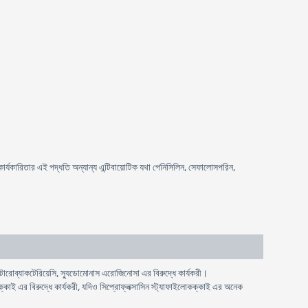
র কার্যকারিতার এই পদ্ধতি অন্যান্য এন্টিবায়োটিক যথা পেনিসিলিন, সেফালোসপরিন,
্টারোব্যাকটেরিয়েসি, স্যুডোমোনাস এরোজিনোসা এর বিরুদ্ধে কার্যকরী।
কক্কাই এর বিরুদ্ধে কার্যকরী, যদিও সিপ্রোফ্লক্সাসিন স্ট্যাফাইলোকক্কাই এর অনেক