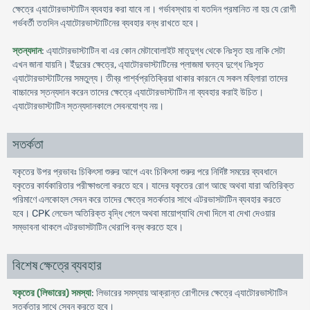
ক্ষেত্রে এ্যাটোরভাস্টাটিন ব্যবহার করা যাবে না। গর্ভাবস্থায় বা যতদিন প্রমানিত না হয় যে রোগী
গর্ভবর্তী ততদিন এ্যাটোরভাস্টাটিনের ব্যবহার বন্ধ রাখতে হবে।
স্তন্যদান
: এ্যাটোরভাস্টাটিন বা এর কোন মেটাবোলাইট মাতৃদুগ্ধ থেকে নিঃসৃত হয় নাকি সেটা
এখন জানা যায়নি। ইঁদুরের ক্ষেত্রে, এ্যাটোরভাস্টাটিনের প্লাজমা ঘনত্ব দুগ্ধে নিঃসৃত
এ্যাটোরভাস্টাটিনের সমতুল্য। তীব্র পার্শ্বপ্রতিক্রিয়া থাকার কারনে যে সকল মহিলারা তাদের
বাচ্চাদের স্তন্যদান করেন তাদের ক্ষেত্রে এ্যাটোরভাস্টাটিন না ব্যবহার করাই উচিত।
এ্যাটোরভাস্টাটিন স্তন্যদানকালে সেবনযোগ্য নয়।
সতর্কতা
যকৃতের উপর প্রভাবঃ চিকিৎসা শুরুর আগে এবং চিকিৎসা শুরুর পরে নির্দিষ্ট সময়ের ব্যবধানে
যকৃতের কার্যকারিতার পরীক্ষাগুলো করতে হবে। যাদের যকৃতের রোগ আছে অথবা যারা অতিরিক্ত
পরিমাণে এলকোহল সেবন করে তাদের ক্ষেত্রে সতর্কতার সাথে এটরভাসটাটিন ব্যবহার করতে
হবে। CPK লেভেল অতিরিক্ত বৃদ্ধি পেলে অথবা মায়োপ্যাথি দেখা দিলে বা দেখা দেওয়ার
সম্ভাবনা থাকলে এটরভাসটাটিন থেরাপি বন্ধ করতে হবে।
বিশেষ ক্ষেত্রে ব্যবহার
যকৃতের (লিভারের) সমস্যা
: লিভারের সমস্যায় আক্রান্ত রোগীদের ক্ষেত্রে এ্যাটোরভাস্টাটিন
সতর্কতার সাথে সেবন করতে হবে।