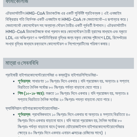
ফার্মাকোলজি
এটরভাসটাটিন HMG-CoA রিডাকটেজ এর একটি সুনির্দিষ্ট প্রতিবন্ধক। এই এনজাইম
বিক্রিয়ার গতি নির্দেশক একটি এনজাইম যা HMG-CoA কে মেভালোনেট-এ রূপান্তর করে।
মেভালোনেট কোলেস্টেরল সহ অন্যান্য স্টেরল তৈরীর একটি পূর্ববর্তী উপাদান। এটরভাসটাটিন
HMG-CoA রিডাকটেজকে বাধা প্রদান করে কোলেস্টেরল তৈরী হ্রাসের মাধ্যমে এবং যকৃতে
LDL এর অধিঃগ্রহণ ও অপচিতিক্রিয়া বৃদ্ধির জন্য যকৃত কোষের পৃষ্টদেশে LDL রিসেপ্টরের
সংখ্যা বৃদ্ধির মাধ্যমে রক্তরসে কোলেস্টেরল ও লিপোপ্রোটিনের পরিমাণ কমায়।
মাত্রা ও সেবনবিধি
প্রাইমারী হাইপারকোলেস্টেরোলেমিয়া ও কম্বাইন্ড হাইপারলিপিডেমিয়া-
পূর্ণবয়স্ক
: সাধারণত ১০ মিঃগ্রাঃ দিনে একবার। যদি প্রয়োজন হয়, অন্ততঃ ৪ সপ্তাহ
বিরতিতে দৈনিক সর্বোচ্চ ৮০ মিঃগ্রাঃ পর্যন্ত বাড়ানো যেতে পারে।
শিশু (১০-১৮ বছর)
: শুরুতে ১০ মিঃগ্রাঃ দিনে একবার। যদি প্রয়োজন হয়, অন্ততঃ ৪
সপ্তাহ বিরতিতে দৈনিক সর্বোচ্চ ২০ মিঃগ্রাঃ পযন্ত বাড়ানো যেতে পারে।
ফ্যামিলিয়াল হাইপারকোলেস্টেরোলেমিয়া-
পূর্ণবয়স্ক
: প্রাথমিকভাবে ১০ মিঃগ্রাঃ দিনে একবার যা অন্ততঃ ৪ সপ্তাহ বিরতিতে ৪০
মিঃগ্রাঃ দিনে একবার বাড়ানো যাবে। যদি আরো প্রয়োজন হয়, দৈনিক সর্বোচ্চ ৮০
মিঃগ্রাঃ পর্যন্ত বাড়ানো যাবে (অথবা হেটারোজাইগাস হাইপারকোলেস্টেরোলেমিয়ার
ক্ষেত্রে ৪০ মিঃগ্রাঃ দিনে একবার এনায়ন এক্সচেঞ্জ রেজিনের সাথে) ।