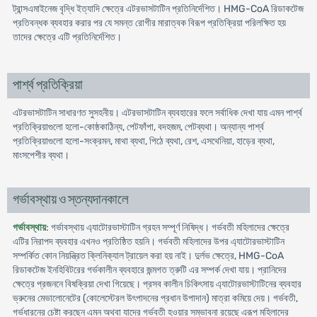
ট্রান্সএমাইনেজ বৃদ্ধি ইত্যাদি ক্ষেত্রে এটরভাসটাটিন প্রতিনির্দেশিত। HMG-CoA রিডাকটেজ
প্রতিবন্ধক ব্যবহার করার পর যে সমন্ত রোগীর মারাত্বক বিরূপ প্রতিক্রিয়া পরিলক্ষিত হয়
তাদের ক্ষেত্রে এটি প্রতিনির্দেশিত।
পার্শ্ব প্রতিক্রিয়া
এটরভাসটাটিন সাধারণত সুসহনীয়। এটরভাসটাটিন ব্যবহারের ফলে সর্বাধিক দেখা যায় এমন পার্শ্ব
প্রতিক্রিয়াগুলো হলো-কোষ্ঠকাঠিন্য, পেটফাঁপা, বদহজম, পেটব্যথা। অন্যান্য পার্শ্ব
প্রতিক্রিয়াগুলো হলো-সংক্রমন, মাথা ব্যথা, পিঠে ব্যথা, রেশ, এসথেনিয়া, হাড়ের ব্যথা,
মাংসপেশীর ব্যথা।
গর্ভাবস্থায় ও স্তন্যদানকালে
গর্ভাবস্থায়
: গর্ভাবস্থায় এ্যাটোরভাস্টাটিন গ্রহন সম্পূর্ণ নিষিদ্ধ। গর্ভবতী মহিলাদের ক্ষেত্রে
এটির নিরাপদ ব্যবহার এখনও প্রতিষ্ঠিত হয়নি। গর্ভবতী মহিলাদের উপর এ্যাটোরভাস্টাটিন
সম্পর্কিত কোন নিয়ন্ত্রিত ক্লিনিক্যাল ট্রায়েল করা হয় নাই। দুর্লভ ক্ষেত্রে, HMG-CoA
রিডাকটেজ ইনহিবিটরের গর্ভকালীন ব্যবহারে জন্মগত ত্রুটি এর সম্পর্ক দেখা যায়। প্রানিদের
ক্ষেত্রে প্রজননে বিষক্রিয়া দেখা গিয়েছে। প্রসব কালীন চিকিৎসায় এ্যাটোরভাস্টাটিনের ব্যবহার
ভ্রুনের মেভালোনেটের (কোলেস্টেরল উৎপাদনের প্রধান উপাদান) মাত্রা কমিয়ে দেয়। গর্ভবতী,
গর্ভধারনের চেষ্টা করছেন এমন অথবা যাদের গর্ভবতী হওয়ার সম্ভাবনা রয়েছে এরূপ মহিলাদের