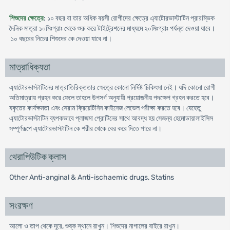
শিশুদের ক্ষেত্রে
: ১০ বছর বা তার অধিক বয়সী রোগীদের ক্ষেত্রে এ্যাটোরভাস্টাটিন প্রারম্ভিক
দৈনিক মাত্রা ১০মিঃগ্রাঃ থেকে শুরু করে টাইট্রেশনের মাধ্যমে ২০মিঃগ্রাঃ পর্যন্ত দেওয়া যাবে।
১০ বছরের নিচের শিশুদের কে দেওয়া যাবে না।
মাত্রাধিক্যতা
এ্যাটোরভাস্টাটিনের মাত্রাতিরিক্ততার ক্ষেত্রে কোনো নির্দিষ্ট চিকিৎসা নেই। যদি কোনো রোগী
অতিমাত্রায় গ্রহন করে ফেলে তাহলে উপসর্গ অনুযায়ী প্রয়োজনীয় পদক্ষেপ গ্রহন করতে হবে।
যকৃতের কার্যক্ষমতা এবং সেরাম ক্রিয়েটিনিন কাইনেজ লেভেল পরীক্ষা করতে হবে। যেহেতু
এ্যাটোরভাস্টাটিন ব্যপকভাবে প্লাজমা প্রোটিনের সাথে আবদ্ধ হয় সেজন্য হেমোডায়ালাইসিস
সম্পূর্ণরূপে এ্যাটোরভাস্টাটিন কে শরীর থেকে বের করে দিতে পারে না।
থেরাপিউটিক ক্লাস
Other Anti-anginal & Anti-ischaemic drugs, Statins
সংরক্ষণ
আলো ও তাপ থেকে দূরে, শুষ্ক স্থানে রাখুন। শিশুদের নাগালের বাইরে রাখুন।