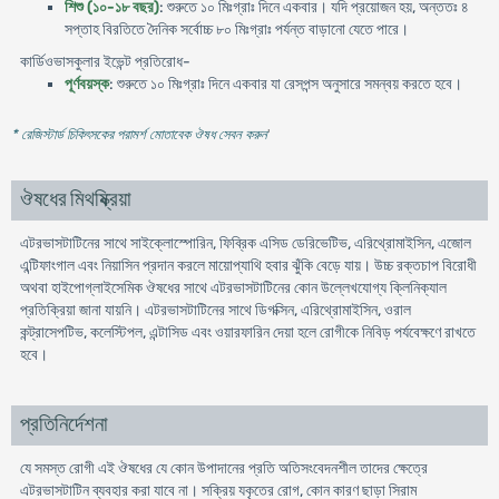
শিশু (১০-১৮ বছর)
: শুরুতে ১০ মিঃগ্রাঃ দিনে একবার। যদি প্রয়োজন হয়, অন্ততঃ ৪
সপ্তাহ বিরতিতে দৈনিক সর্বোচ্চ ৮০ মিঃগ্রাঃ পর্যন্ত বাড়ানো যেতে পারে।
কার্ডিওভাসকুলার ইভেন্ট প্রতিরোধ-
পূর্ণবয়স্ক
: শুরুতে ১০ মিঃগ্রাঃ দিনে একবার যা রেসপন্স অনুসারে সমন্বয় করতে হবে।
* রেজিস্টার্ড চিকিৎসকের পরামর্শ মোতাবেক ঔষধ সেবন করুন
'
ঔষধের মিথষ্ক্রিয়া
এটরভাসটাটিনের সাথে সাইক্লোস্পোরিন, ফিব্রিক এসিড ডেরিভেটিভ, এরিথ্রোমাইসিন, এজোল
এন্টিফাংগাল এবং নিয়াসিন প্রদান করলে মায়োপ্যাথি হবার ঝুঁকি বেড়ে যায়। উচ্চ রক্তচাপ বিরোধী
অথবা হাইপোগ্লাইসেমিক ঔষধের সাথে এটরভাসটাটিনের কোন উল্লেখযোগ্য ক্লিনিক্যাল
প্রতিক্রিয়া জানা যায়নি। এটরভাসটাটিনের সাথে ডিগক্সিন, এরিথ্রোমাইসিন, ওরাল
কন্ট্রাসেপটিভ, কলেস্টিপল, এন্টাসিড এবং ওয়ারফারিন দেয়া হলে রোগীকে নিবিড় পর্যবেক্ষণে রাখতে
হবে।
প্রতিনির্দেশনা
যে সমস্ত রোগী এই ঔষধের যে কোন উপাদানের প্রতি অতিসংবেদনশীল তাদের ক্ষেত্রে
এটরভাসটাটিন ব্যবহার করা যাবে না। সক্রিয় যকৃতের রোগ, কোন কারণ ছাড়া সিরাম