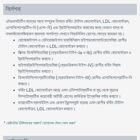
নির্দেশনা
এটরভাসটাটিন খাদ্যের সাথে সম্পূরক হিসাবে বর্ধিত টোটাল কোলেস্টেরল, LDL কোলেস্টেরল,
এপোলিপোপ্রোটিন-বি (এপো-বি) এবং ট্রাইগ্লিসারাইড কমানোর জন্য যেখানে খাদ্য বা
ননফার্মাকোলজিক্যাল ব্যবস্থা অপর্যাপ্ত সেখানে নিম্নলিখিত রোগের ক্ষেত্রে ব্যবহৃত হয়।
হোমোজাইগাস ও হেটারোজাইগাস ফ্যামিলিয়াল হাইপারকোলেস্টেরোলেমিয়া রোগীর
টোটাল কোলেস্টেরল ও LDL কোলেস্টেরল কমাতে।
মিক্সড ডিসলিপিডেমিয়া (ফ্রেডরিকসন টাইপ-Ia ও Ib) রোগীর বর্ধিত কোলেস্টেরল ও
ট্রাইগ্লিসারাইড কমাতে।
হাইপারট্রাইগ্লিসারাইডেমিয়া (ফ্রেডরিকসন টাইপ-IV) রোগীর বর্ধিত সিরাম
ট্রাইগ্লিসারাইড কমাতে।
ডিসবেটালিপোপ্রোটিনেমিয়া (ফ্রেডরিকসন টাইপ-III) রোগীর এপোলিপোপ্রোটিন-বি
কমাতে।
বর্ধিত LDL কোলেস্টেরল আছে এমন এসিম্পটোম্যাটিক বা মৃদু থেকে মৃদুতর
সিম্পটোম্যাটিক করোনারী আর্টারী রোগের কার্ডিয়াক ইস্কেমিক পর্যায় কমাতে।
ডায়াবেটিস ম্যালাইটাস এবং রেনাল ট্রান্সপ্লান্ট হয়েছে এমন রোগীর বর্ধিত টোটাল
কোলেস্টেরল, LDL কোলেস্টেরল কমাতে।
* রেজিস্টার্ড চিকিৎসকের পরামর্শ মোতাবেক ঔষধ সেবন করুন
'