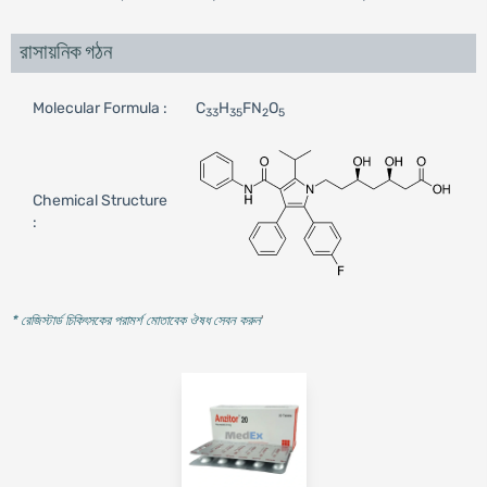
রাসায়নিক গঠন
Molecular Formula :
C
H
FN
O
33
35
2
5
Chemical Structure
:
* রেজিস্টার্ড চিকিৎসকের পরামর্শ মোতাবেক ঔষধ সেবন করুন
'