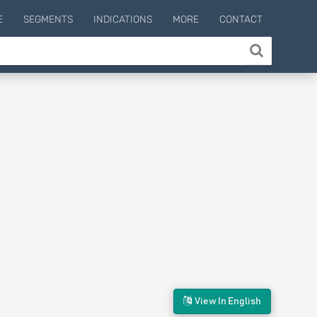
E
SEGMENTS
INDICATIONS
MORE
CONTACT
View In English