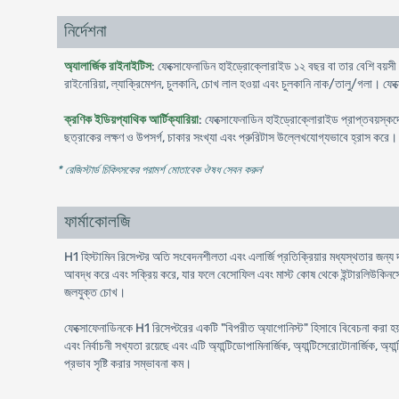
নির্দেশনা
অ্যালার্জিক রাইনাইটিস
: ফেক্সোফেনাডিন হাইড্রোক্লোরাইড ১২ বছর বা তার বেশি বয়সী প্র
রাইনোরিয়া, ল্যাক্রিমেশন, চুলকানি, চোখ লাল হওয়া এবং চুলকানি নাক/তালু/গলা। ফেক
ক্রণিক ইডিয়প্যাথিক আর্টিক্যারিয়া
: ফেক্সোফেনাডিন হাইড্রোক্লোরাইড প্রাপ্তবয়স্কদে
ছত্রাকের লক্ষণ ও উপসর্গ, চাকার সংখ্যা এবং প্রুরিটাস উল্লেখযোগ্যভাবে হ্রাস করে।
* রেজিস্টার্ড চিকিৎসকের পরামর্শ মোতাবেক ঔষধ সেবন করুন
'
ফার্মাকোলজি
H1 হিস্টামিন রিসেপ্টর অতি সংবেদনশীলতা এবং এলার্জি প্রতিক্রিয়ার মধ্যস্থতার জন্য 
আবদ্ধ করে এবং সক্রিয় করে, যার ফলে বেসোফিল এবং মাস্ট কোষ থেকে ইন্টারলিউকিনসের মত
জলযুক্ত চোখ।
ফেক্সোফেনাডিনকে H1 রিসেপ্টরের একটি "বিপরীত অ্যাগোনিস্ট" হিসাবে বিবেচনা করা হয়
এবং নির্বাচনী সখ্যতা রয়েছে এবং এটি অ্যান্টিডোপামিনার্জিক, অ্যান্টিসেরোটোনার্জ
প্রভাব সৃষ্টি করার সম্ভাবনা কম।