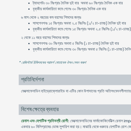
ট্যাবলেটঃ ৩০ মিঃগ্রাঃ দৈনিক দুই বার অথবা ৬০ মিঃগ্রাঃ দৈনিক এক বার
বৃক্কীয় কার্যকারিতা কমে গেলেঃ ৩০ মিঃগ্রাঃ দৈনিক এক বার
৬ মাস থেকে ২ বছরের কম বয়সের শিশুদের জন্যঃ
সাসপেনশনঃ ১৫ মিঃগ্রাঃ অথবা ২.৫ মিঃলিঃ (১/২ চা-চামচ) দৈনিক দুই বার
বৃক্কীয় কার্যকারিতা কমে গেলেঃ ১৫ মিঃগ্রাঃ অথবা ২.৫ মিঃলিঃ (১/২ চা-চামচ
২ থেকে ১১ বছর বয়সের শিশুদের জন্যঃ
সাসপেনশনঃ ৩০ মিঃগ্রাঃ অথবা ৫ মিঃলিঃ (১ চা-চামচ) দৈনিক দুই বার
বৃক্কীয় কার্যকারিতা কমে গেলেঃ ৩০ মিঃগ্রাঃ অথবা ৫ মিঃলিঃ (১ চা-চামচ) দৈন
* রেজিস্টার্ড চিকিৎসকের পরামর্শ মোতাবেক ঔষধ সেবন করুন
'
প্রতিনির্দেশনা
ফেক্সোফেনাডিন হাইড্রোক্লোরাইড বা এটির কোন উপাদানের প্রতি অতিসংবেদনশীলতায় 
বিশেষ ক্ষেত্রে ব্যবহার
রেনাল এবং হেপাটিক প্রতিবন্ধী রোগী
: ফেক্সোফেনাডিনের ফার্মাকোকিনেটিক্স রেনাল i
একবার ৬০ মিলিগ্রামের ডোজ সুপারিশ করা হয়। মাঝারি থেকে গুরুতর হেপাটিক রোগ ফেক