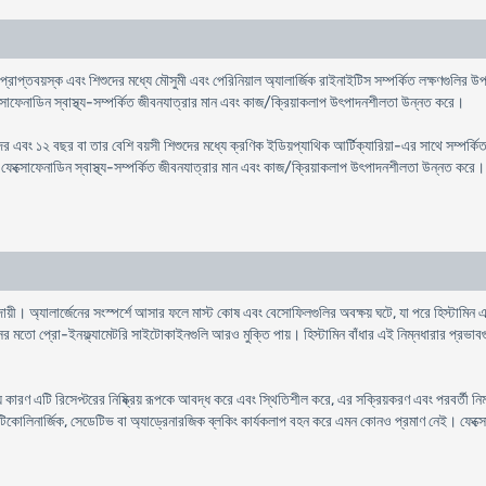
াপ্তবয়স্ক এবং শিশুদের মধ্যে মৌসুমী এবং পেরিনিয়াল অ্যালার্জিক রাইনাইটিস সম্পর্কিত লক্ষণগুলির উপশ
্সোফেনাডিন স্বাস্থ্য-সম্পর্কিত জীবনযাত্রার মান এবং কাজ/ক্রিয়াকলাপ উৎপাদনশীলতা উন্নত করে।
র এবং ১২ বছর বা তার বেশি বয়সী শিশুদের মধ্যে ক্রণিক ইডিয়প্যাথিক আর্টিক্যারিয়া-এর সাথে সম্পর্কি
 ফেক্সোফেনাডিন স্বাস্থ্য-সম্পর্কিত জীবনযাত্রার মান এবং কাজ/ক্রিয়াকলাপ উৎপাদনশীলতা উন্নত করে।
দায়ী। অ্যালার্জেনের সংস্পর্শে আসার ফলে মাস্ট কোষ এবং বেসোফিলগুলির অবক্ষয় ঘটে, যা পরে হিস্টামিন
ো প্রো-ইনফ্ল্যামেটরি সাইটোকাইনগুলি আরও মুক্তি পায়। হিস্টামিন বাঁধার এই নিম্নধারার প্রভাবগুলি ব
 কারণ এটি রিসেপ্টরের নিষ্ক্রিয় রূপকে আবদ্ধ করে এবং স্থিতিশীল করে, এর সক্রিয়করণ এবং পরবর্তী 
িক, অ্যান্টিকোলিনার্জিক, সেডেটিভ বা অ্যাড্রেনারজিক ব্লকিং কার্যকলাপ বহন করে এমন কোনও প্রমাণ নেই