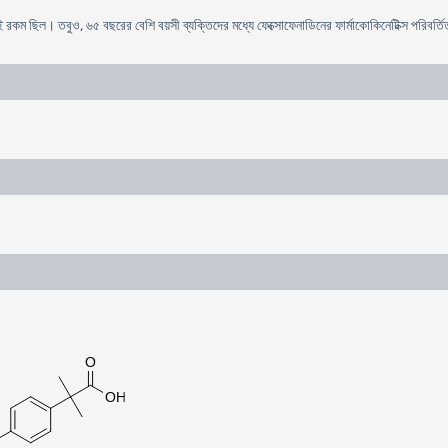
 রকম ছিল। তবুও, ৬৫ বছরের বেশি বয়সী ব্যক্তিদের মধ্যে ফেক্সোফেনাডিনের ফার্মাকোকিনেটিক্স পরিবর্