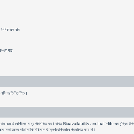
) দৈনিক এক বার
িক এক বার
এটি প্রতিনির্দেশিত।
mpairment রোগীদের মধ্যে পরিবর্তিত হয়। বর্ধিত Bioavailability and half-life এর বৃদ্ধির উপর
্সোফেনাডিনের ফার্মাকোকিনেটিক্সকে উল্লেখযোগ্যভাবে প্রভাবিত করে না।