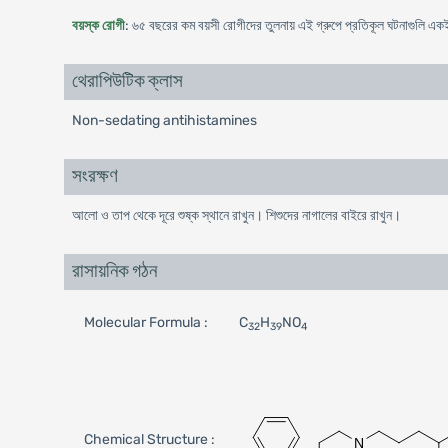
বয়স্ক রোগী
: ৬৫ বছরের কম বয়সী রোগীদের তুলনায় এই গ্রুপে প্রতিকূল ঘটনাগুলি একই
থেরাপিউটিক ক্লাস
Non-sedating antihistamines
সংরক্ষণ
আলো ও তাপ থেকে দূরে শুষ্ক স্থানে রাখুন। শিশুদের নাগালের বাইরে রাখুন।
রাসায়নিক গঠন
Molecular Formula :
C
H
NO
32
39
4
Chemical Structure :