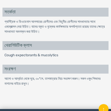
সতর্কতা
গ্যাস্ট্রিক ও ডিওডেনাল আলসারের রোগীদের এবং খিচুনীর রোগীদের সাবধানতার সাথে
এমব্রোক্সল দেয়া উচিত। যাদের যকৃত ও বৃক্কের কার্যক্ষমতার অপর্যাপ্ততা রয়েছে তাদের ক্ষেত্রে
সাবধানতা অবলম্বন করা উচিত।
থেরাপিউটিক ক্লাস
Cough expectorants & mucolytics
সংরক্ষণ
আলো ও আর্দ্রতা থেকে দূরে, ৩০°সে. তাপমাত্রার নিচে সংরক্ষণ করুন। সকল ওষুধ শিশুদের
নাগালের বাইরে রাখুন।
↑