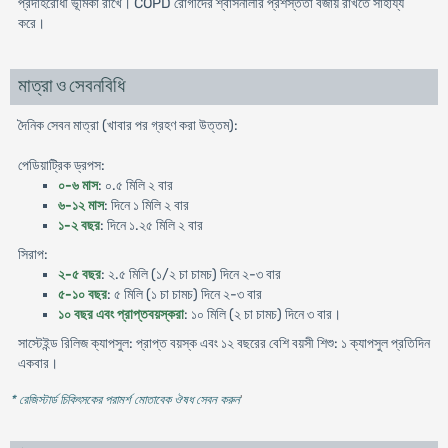
প্রদাহরোধী ভূমিকা রাখে। COPD রোগীদের শ্বাসনালীর প্রশস্ততা বজায় রাখতে সাহায্য
করে।
মাত্রা ও সেবনবিধি
দৈনিক সেবন মাত্রা (খাবার পর গ্রহণ করা উত্তম):
পেডিয়াট্রিক ড্রপস:
০-৬ মাস
: ০.৫ মিলি ২ বার
৬-১২ মাস
: দিনে ১ মিলি ২ বার
১-২ বছর
: দিনে ১.২৫ মিলি ২ বার
সিরাপ:
২-৫ বছর
: ২.৫ মিলি (১/২ চা চামচ) দিনে ২-৩ বার
৫-১০ বছর
: ৫ মিলি (১ চা চামচ) দিনে ২-৩ বার
১০ বছর এবং প্রাপ্তবয়স্করা
: ১০ মিলি (২ চা চামচ) দিনে ৩ বার।
সাস্টেইন্ড রিলিজ ক্যাপসুল: প্রাপ্ত বয়স্ক এবং ১২ বছরের বেশি বয়সী শিশু: ১ ক্যাপসুল প্রতিদিন
একবার।
* রেজিস্টার্ড চিকিৎসকের পরামর্শ মোতাবেক ঔষধ সেবন করুন
'