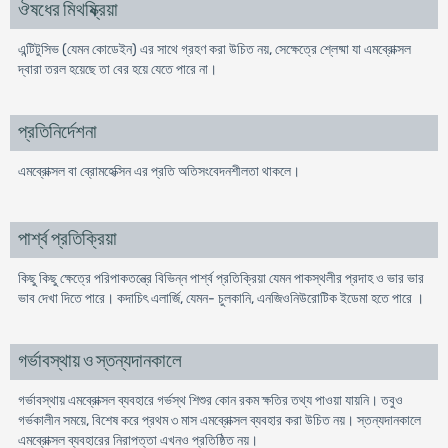
ঔষধের মিথষ্ক্রিয়া
এন্টিটুসিভ (যেমন কোডেইন) এর সাথে গ্রহণ করা উচিত নয়, সেক্ষেত্রে শ্লেষ্মা যা এমব্রোক্সল
দ্বারা তরল হয়েছে তা বের হয়ে যেতে পারে না।
প্রতিনির্দেশনা
এমব্রোক্সল বা ব্রোমহেক্সিন এর প্রতি অতিসংবেদনশীলতা থাকলে।
পার্শ্ব প্রতিক্রিয়া
কিছু কিছু ক্ষেত্রে পরিপাকতন্ত্রে বিভিন্ন পার্শ্ব প্রতিক্রিয়া যেমন পাকস্থলীর প্রদাহ ও ভার ভার
ভাব দেখা দিতে পারে। কদাচিৎ এলার্জি, যেমন- চুলকানি, এনজিওনিউরোটিক ইডেমা হতে পারে ।
গর্ভাবস্থায় ও স্তন্যদানকালে
গর্ভাবস্থায় এমব্রোক্সল ব্যবহারে গর্ভস্থ শিশুর কোন রকম ক্ষতির তথ্য পাওয়া যায়নি। তবুও
গর্ভকালীন সময়ে, বিশেষ করে প্রথম ৩ মাস এমব্রোক্সল ব্যবহার করা উচিত নয়। স্তন্যদানকালে
এমব্রোক্সল ব্যবহারের নিরাপত্তা এখনও প্রতিষ্ঠিত নয়।