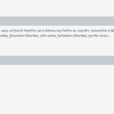
ে। এছাড়া এই ট্যাবলেট নিম্নলিখিত রোগের চিকিৎসার জন্য নির্দেশিত হয়: ডায়াবেটিস, অ্যালকোহলিক বা ট
ায়ালজিয়া, ইন্টারকোস্টাল নিউরালজিয়া, হার্পিস জোস্টার, ট্রাইজেমিনাল নিউরালজিয়া, মুখপেশীর অবশতা।