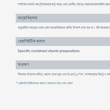
স্পাইনাল কর্ডের ক্ষয় (ডিজেনারেশন) আছে এমন রোগীর ক্ষেত্রে সায়ানোকোবালামিন ব্
মাত্রাধিক্যতা
অনুমোদিত মাত্রায় তেমন কোন মাত্রাধিক্যতা জনিত উপসর্গ দেখা যায় না। যদি জানামতে 
থেরাপিউটিক ক্লাস
Specific combined vitamin preparations
সংরক্ষণ
শিশুদের নাগালের বাইরে, আলো থেকে দূরে এবং ঠাণ্ডা (২৫°সে. তাপমাত্রার নিচে) ও শুষ
* রেজিস্টার্ড চিকিৎসকের পরামর্শ মোতাবেক ঔষধ সেবন করুন
'