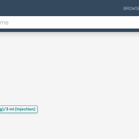
BROWS
g)/3 ml
(Injection)