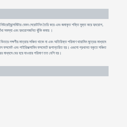
, নিউরোট্রান্সমিটার যেমন সেরোটনিন তৈরি করে এবং জমাকৃত শক্তি মুক্ত করে হৃদরোগ,
ঁধা সমস্যা এবং হৃদরোগজনিত ঝুঁকি কমায় ।
রে লক্ষণীয় মাত্রায় সঞ্চিত থাকে না এবং অতিরিক্ত পরিমাণ থায়ামিন মূত্রের মাধ্যমে
ক্সাল ফসফেট এবং পাইরিডক্সামিন ফসফেটে রূপান্তরিত হয়। এগুলো প্রধানত যকৃতে সঞ্চিত
রের মাধ্যমে বের হয়ে যাওয়ার পরিমাণ তত বেশি হয়।