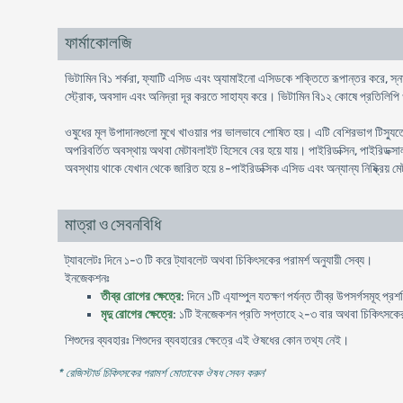
ফার্মাকোলজি
ভিটামিন বি১ শর্করা, ফ্যাটি এসিড এবং অ্যামাইনো এসিডকে শক্তিতে রূপান্তর করে, স্না
স্ট্রোক, অবসাদ এবং অনিদ্রা দূর করতে সাহায্য করে। ভিটামিন বি১২ কোষে প্রতিলিপি ও
ওষুধের মূল উপাদানগুলো মুখে খাওয়ার পর ভালভাবে শোষিত হয়। এটি বেশিরভাগ টিস্যুতে প
অপরিবর্তিত অবস্থায় অথবা মেটাবলাইট হিসেবে বের হয়ে যায়। পাইরিডক্সিন, পাইরিডক্স
অবস্থায় থাকে যেখান থেকে জারিত হয়ে ৪-পাইরিডক্সিক এসিড এবং অন্যান্য নিষ্ক্রিয় মেট
মাত্রা ও সেবনবিধি
ট্যাবলেটঃ দিনে ১-৩ টি করে ট্যাবলেট অথবা চিকিৎসকের পরামর্শ অনুযায়ী সেব্য।
ইনজেকশনঃ
তীব্র রোগের ক্ষেত্রে
: দিনে ১টি এ্যাম্পুল যতক্ষণ পর্যন্ত তীব্র উপসর্গসমূহ প্
মৃদু রোগের ক্ষেত্রে
: ১টি ইনজেকশন প্রতি সপ্তাহে ২-৩ বার অথবা চিকিৎসকের প
শিশুদের ব্যবহারঃ শিশুদের ব্যবহারের ক্ষেত্রে এই ঔষধের কোন তথ্য নেই।
* রেজিস্টার্ড চিকিৎসকের পরামর্শ মোতাবেক ঔষধ সেবন করুন
'