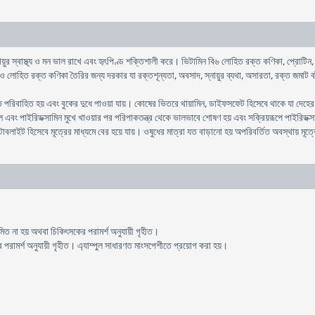
য়ুর স্বাস্থ্য ও মন ভাল রাখে এবং হৃৎপিণ্ড শক্তিশালী করে। ভিটামিন বি৬ লোহিত রক্ত কণিকা, প্রোটিন
 লোহিত রক্ত কণিকা তৈরির জন্য দরকার যা রক্তশূন্যতা, অবসাদ, স্নায়ুর ব্যথা, অসারতা, রক্ত জমাট বা
রিবাহিত হয় এবং বুকের দুধে পাওয়া যায়। কোষের ভিতরে থায়ামিন, ডাইফসফেট হিসেবে থাকে যা দেহের ভিত
াল এবং পাইরিডক্সামিন মুখে খাওয়ার পর পরিপাকতন্ত্র থেকে ভালভাবে শোষণ হয় এবং সক্রিয়রূপে পাইরিড
াবলাইট হিসেবে মূত্রের মাধ্যমে বের হয়ে যায়। ওষুধের মাত্রা যত বাড়ানো হয় অপরিবর্তিত অবস্থায় মূত্
রশমিত না হয় অথবা চিকিৎসকের পরামর্শ অনুযায়ী গৃহীত।
রামর্শ অনুযায়ী গৃহীত। এ্যাম্পুল সাধারণত মাংসপেশীতে প্রয়োগ করা হয়।