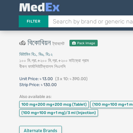
FILTER
বিকোবিয়ন
ট্যাবলেট
Pack Image
ভিটামিন বি১, বি৬, বি১২
১০০ মি.গ্রা.+২০০ মি.গ্রা.+২০০ মাইক্রো গ্রাম
বীকন ফার্মাসিউটিক্যালস পিএলসি
Unit Price:
৳ 13.00
(3 x 10: ৳ 390.00)
Strip Price:
৳ 130.00
Also available as:
100 mg+200 mg+200 mcg
(Tablet)
(100 mg+100 mg+1 m
(100 mg+100 mg+1 mg)/3 ml
(Injection)
Alternate Brands