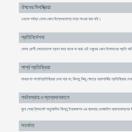
ঔষধের মিথষ্ক্রিয়া
এখনো পর্যন্ত তেমন কোন উল্লেখযোগ্য তথ্য পাওয়া যায় নাই।
প্রতিনির্দেশনা
যেসব রোগী লেভোডোপা গ্রহণ করে থাকে বা যারা এই ওষুধের কোন উপাদানের প্রতি অতিমা
পার্শ্ব প্রতিক্রিয়া
সাধারণত পার্শ্বপ্রতিক্রিয়া দেখা যায় না; কিন্তু কিছু ক্ষেত্রে অ্যালার্জির প্রতিক্রিয়া দে
গর্ভাবস্থায় ও স্তন্যদানকালে
মুখে সেব্য ট্যাবলেট অনুমোদিত কিন্তু ইনজেকশন এর ব্যবহার বেনজাইল অ্যালকোহলের
সতর্কতা