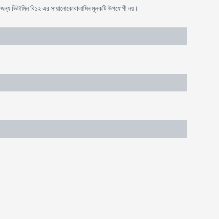
ার জন্য ভিটামিন বি১২ এর সায়ানোকোবালামিন মূলকটি উপযোগী নয়।