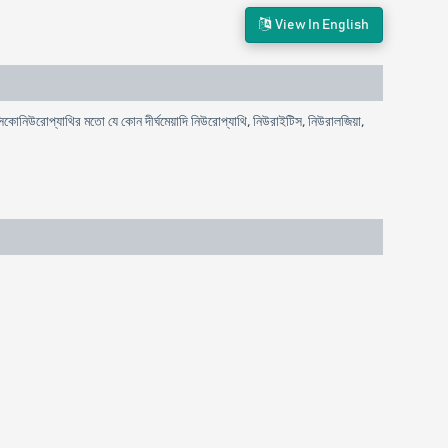
View In English
ক্সিকোনিউরোপ্যাথির মতো যে কোন দীর্ঘমেয়াদি নিউরোপ্যাথি, নিউরাইটিস, নিউরালজিয়া,