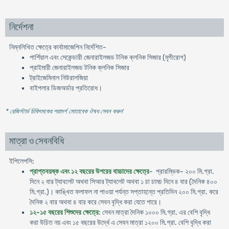
নির্দেশনা
নিম্নলিখিত ক্ষেত্রে কার্বামাজেপিন নির্দেশিত-
পার্শিয়াল এবং সেকেন্ডারী জেনারাইলজড টনিক ক্লনিক সিজার (মৃগীরোগ)
প্রাইমারী জেনারাইলজড টনিক ক্লনিক সিজার
ট্রাইজেমিনাল নিউরালজিয়া
বাইপলার ডিজঅর্ডার প্রতিরোধ।
* রেজিস্টার্ড চিকিৎসকের পরামর্শ মোতাবেক ঔষধ সেবন করুন
'
মাত্রা ও সেবনবিধি
ইপিলেপসি:
প্রাপ্তবয়ষ্ক এবং ১২ বছরের উপরের বাচ্চাদের ক্ষেত্রে
- প্রারম্ভিক- ২০০ মি.গ্রা.
দিনে ২ বার ট্যাবলেট অথবা সিআর ট্যাবলেট অথবা ১ চা চামচ দিনে ৪ বার (দৈনিক ৪০০
মি.গ্রা.)। কাঙ্খিত ফলাফল না পাওয়া পর্যন্ত সপ্তাহন্তে প্রতিদিন ২০০ মি.গ্রা. করে
দৈনিক ২ বার অথবা ৪ বার করে সেবন বৃদ্ধি করা যেতে পারে।
১২-১৫ বছরের শিশুদের ক্ষেত্রে
: সেবন মাত্রা দৈনিক ১০০০ মি.গ্রা. এর বেশি বৃদ্ধি
করা উচিত নয় এবং ১৫ বছরের উর্দ্ধে এ সেবন মাত্রা ১২০০ মি.গ্রা. বেশি বৃদ্ধি করা