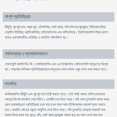
পার্শ্ব প্রতিক্রিয়া
ঝিঁমুনি, ঘুম ঘুম ভাব, শুষ্ক মুখ, এটাকশিয়া, পেটে ব্যথা, বমি বমি ভাব,ক্ষুধামন্দা, লিউকোপেনিয়া,
প্রোটিন ইউরিয়া, ব্রাডিকার্ডিয়া, হাইপোটেনশন এবং হার্টফেইলর। ইরাইথোমেটাস স্কিন র‌্যাশ
অথবা এ্যাপ্লাসটিক এনিমিয়া ও কদাচিত পরিলক্ষিত হয়।
গর্ভাবস্থায় ও স্তন্যদানকালে
প্রেগনেন্সি ক্যাটাগরি-ডি। কার্বামাজেপিন এবং এর ইপোক্সাইড মেটাবোলাইট মাতৃদুগ্ধে নিঃসৃত
হয়। সম্ভাব্য ক্ষতিকর প্রতিক্রিয়ারোধে মাতৃদুগ্ধ সেবন অথবা ওষুধ সেবন বন্ধ করতে হবে।
সতর্কতা
কার্বামাজেপিন ঝিঁমুনি এবং ঘুম ঘুম ভাব তৈরী করতে পারে। তাই গাড়ী অথবা মেশিন চালানোর
ক্ষেত্রে বিশেষ সতর্কতা নেয়া উচিত। এলার্জি দেখা দিতে পারে। যদি কোন চুলাকানি অথবা অন্য
কোন অনাকাঙ্খিত প্রতিক্রিয়া দেখা যায় তখন সাথে সাথে চিকিৎসকের পরামর্শ গ্রহণ করতে
হবে। কদাচিৎ ক্ষেত্রে যকৃতে অসুবিধা দেখা দিতে পারে। যদি চুলকানি, চামড়ায় হলদেটে ভাব
অথবা ভিন্ন রকম গাঢ় মূত্র, বমি, পেটে ব্যথা,ক্ষুধামন্দা অথবা ফ্লু এর লক্ষণ দেখা যায় তবে