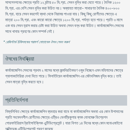
সাসপেনশনের ক্ষেত্রে প্রতি ১২ ঘন্টায় ৫০ মি.গ্রা. সেবন বৃদ্ধি করা যেতে পারে। দৈনিক ১২০০
মি.গ্রা. এর বেশি সেবন বৃদ্ধি করা উচিত নয়। অব্যাহত মাত্রা- সাধারণত দৈনিক ৪০০-৮০০
মি.গ্রা. হারে সেবন করলেই ব্যথা থেকে নিরাময় পাওয়া যায়। কিছু কিছু রোগীদের ক্ষেত্রে এ
মাত্রা ২০০ মি.গ্রা. এবং কারো কারো ক্ষেত্রে ১২০০ মি.গ্রা. পর্যন্ত হতে পারে। প্রতি ৩ মাসে
এক বার সেবন হ্রাস করার চেষ্টা করা উচিত অথবা সেবন বন্ধ করা উচিত। কার্বামাজেপিন সেবনের
সাথে খাবার গ্রহণের কোন সম্পর্ক নেই।
* রেজিস্টার্ড চিকিৎসকের পরামর্শ মোতাবেক ঔষধ সেবন করুন
'
ঔষধের মিথষ্ক্রিয়া
কার্বামাজেপিন সেবনের প্রথম ২ মাসের মধ্যে জন্মবিরতিকরণ ওষুধ নিচ্ছেন এমন মহিলাদের ক্ষেত্রে
গ্যালাকটোরিয়া দেখা দিতে পারে। ফিনাইটয়েন কার্বামাজেপিন এর মেটাবলিজম বৃদ্ধি করে। তাই
সেবন মাত্রা বৃদ্ধি করতে হবে।
প্রতিনির্দেশনা
নিম্নলিখিত ক্ষেত্রে কার্বামাজেপিন ব্যবহার করা যাবে না কার্বামাজেপিন অথবা এর কোন উপাদানের
প্রতি সংবেদনশীল রোগীদের ক্ষেত্রে এট্রিও ভেনট্রিকুলার ব্লক বোনমেরু ডিপ্রেশন
পোরফাইরিয়াস ট্রাইসাইক্লিক এন্টিডিপ্রেসেন্ট। যারা বিগত ১৪ দিনের মধ্যে কোন মনোএমাইনো
অক্সিডেজ এন্টিডিপ্রেসেন্ট গ্রহণ করেছে