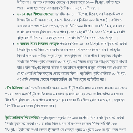
উচিত নয়। প্রাপ্ত বয়স্কদের ক্ষেত্রে এ সেবন মাত্রা ১৬০০ মি.গ্রা. পর্যন্ত হতে
পারে। অব্যাহত মাত্রা-সাধারণত দৈনিক ৮০০-১২০০ মি.গ্রা.।
৬-১২ বছর শিশুদের ক্ষেত্রে
: প্রারম্ভিক- ১০০ মি.গ্রা. দিনে ২ বার ট্যাবলেট অথবা
সিআর ট্যাবলেট অথবা ১-২ চা চামচ দিনে ৪ বার (দৈনিক ২০০ মি.গ্রা.)। কাঙ্খিত
ফলাফল না পাওয়া পর্যন্ত সপ্তাহন্তে প্রতিদিন ১০০ মি.গ্রা. করে দৈনিক ২ বার অথবা
৪ বার করে সেবন বৃদ্ধি করা যেতে পারে। সেবন মাত্রা দৈনিক ১০০০ মি.গ্রা. এর বেশি
বৃদ্ধি করা উচিত নয়। অব্যাহত মাত্রা- সাধারণত দৈনিক ৪০০-৮০০ মি.গ্রা. ।
৬ বছরের নিচের শিশুদের ক্ষেত্রে
: প্রতি কেজিতে ১০-২০ মি.গ্রা. হারে ট্যাবলেট অথবা
সিআর ট্যাবলেট দিনে ২বার অথবা ৩ বার অথবা সাসপেনশন দিনে ৪ বার। কাঙ্খিত
ক্রিয়া না পাওয়া পর্যন্ত সপ্তাহন্তে সেবন বৃদ্ধি করা যেতে পারে। অব্যাহত মাত্রা-
সাধারণত দৈনিক প্রতি কেজিতে ৩৫ মি.গ্রা. এর নিচের মাত্রাতে কাঙ্খিত ক্রিয়া পাওয়া
যায়। যদি কাঙ্খিত ক্রিয়া লক্ষিত না হয় তাহলে প্লাজমা মাত্রা পরিমাপ করে দেখতে হবে
যে তা থেরাপিউটিক মাত্রার ভেতর রয়েছে কিনা। প্রতিদিন প্রতি কেজিতে ৩৫ মি.গ্রা.
এর বেশি সেবনের ক্ষেত্রে কার্বামাজেপিন এর নিরাপত্তা প্রতিষ্ঠিত নয়।
যৌথ চিকিৎসা
: কার্বামাজেপিন একাকি অথবা অন্য খিঁচুনী প্রতিরোধক এর সাথে ব্যবহার করা যেতে
পারে। যখন অন্য খিঁচুনী প্রতিরোধক এর সাথে ব্যবহার করা হয় তখন কার্বামাজেপিন এর সেবন
ধীরে ধীরে বৃদ্ধি করা যেতে পারে এবং অন্য ওষুধের সেবন ধীরে ধীরে হ্রাস করতে হবে। শুধুমাত্র
ফিনাইটয়েন এর সেবন বৃদ্ধি করতে হবে।
ট্রাইজেমিনাল নিউরালজিয়া
: প্রারম্ভিক- প্রথম দিন ১০০ মি.গ্রা. দিনে ২ বার ট্যাবলেট অথবা
সিআর ট্যাবলেট অথবা ১-২ চা চামচ দিনে ৪ বার সাসপেনশন হিসেবে দৈনিক সর্বমোট ২০০
মি.গ্রা.। ট্যাবলেট অথবা সিআর ট্যাবলেট এর ক্ষেত্রে প্রতি ১২ ঘন্টায় ১০০ মি.গ্রা. করে অথবা