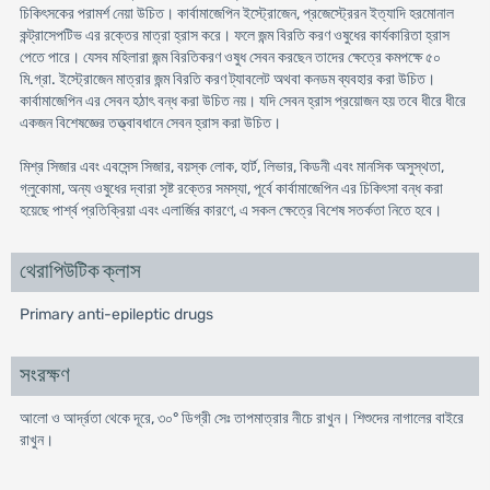
চিকিৎসকের পরামর্শ নেয়া উচিত। কার্বামাজেপিন ইস্ট্রোজেন, প্রজেস্ট্রেরন ইত্যাদি হরমোনাল
কন্ট্রাসেপটিভ এর রক্তের মাত্রা হ্রাস করে। ফলে জন্ম বিরতি করণ ওষুধের কার্যকারিতা হ্রাস
পেতে পারে। যেসব মহিলারা জন্ম বিরতিকরণ ওষুধ সেবন করছেন তাদের ক্ষেত্রে কমপক্ষে ৫০
মি.গ্রা. ইস্ট্রোজেন মাত্রার জন্ম বিরতি করণ ট্যাবলেট অথবা কনডম ব্যবহার করা উচিত।
কার্বামাজেপিন এর সেবন হঠাৎ বন্ধ করা উচিত নয়। যদি সেবন হ্রাস প্রয়োজন হয় তবে ধীরে ধীরে
একজন বিশেষজ্ঞের তত্ত্বাবধানে সেবন হ্রাস করা উচিত।
মিশ্র সিজার এবং এবসেন্স সিজার, বয়স্ক লোক, হার্ট, লিভার, কিডনী এবং মানসিক অসুস্থতা,
গ্লুকোমা, অন্য ওষুধের দ্বারা সৃষ্ট রক্তের সমস্যা, পূর্বে কার্বামাজেপিন এর চিকিৎসা বন্ধ করা
হয়েছে পার্শ্ব প্রতিক্রিয়া এবং এলার্জির কারণে, এ সকল ক্ষেত্রে বিশেষ সতর্কতা নিতে হবে।
থেরাপিউটিক ক্লাস
Primary anti-epileptic drugs
সংরক্ষণ
আলো ও আর্দ্রতা থেকে দূরে, ৩০° ডিগ্রী সেঃ তাপমাত্রার নীচে রাখুন। শিশুদের নাগালের বাইরে
রাখুন।