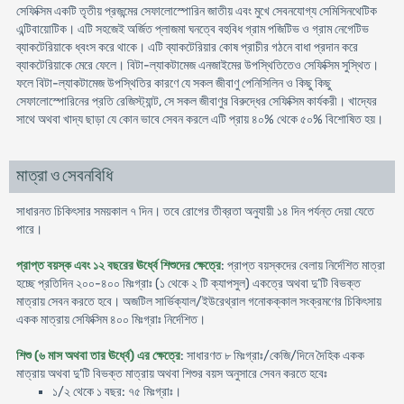
সেফিক্সিম একটি তৃতীয় প্রজন্মের সেফালোস্পোরিন জাতীয় এবং মুখে সেবনযোগ্য সেমিসিনথেটিক
এন্টিবায়োটিক। এটি সহজেই অর্জিত প্লাজমা ঘনত্বে বহুবিধ গ্রাম পজিটিভ ও গ্রাম নেগেটিভ
ব্যাকটেরিয়াকে ধ্বংস করে থাকে। এটি ব্যাকটেরিয়ার কোষ প্রাচীর গঠনে বাধা প্রদান করে
ব্যাকটেরিয়াকে মেরে ফেলে। বিটা-ল্যাকটামেজ এনজাইমের উপস্থিতিতেও সেফিক্সিম সুস্থিত।
ফলে বিটা-ল্যাকটামেজ উপস্থিতির কারণে যে সকল জীবাণু পেনিসিলিন ও কিছু কিছু
সেফালোস্পোরিনের প্রতি রেজিস্ট্যান্ট, সে সকল জীবাণুর বিরুদ্ধের সেফিক্সিম কার্যকরী। খাদ্যের
সাথে অথবা খাদ্য ছাড়া যে কোন ভাবে সেবন করলে এটি প্রায় ৪০% থেকে ৫০% বিশোষিত হয়।
মাত্রা ও সেবনবিধি
সাধারনত চিকিৎসার সময়কাল ৭ দিন। তবে রোগের তীব্রতা অনুযায়ী ১৪ দিন পর্যন্ত দেয়া যেতে
পারে।
প্রাপ্ত বয়স্ক এবং ১২ বছরের ঊর্ধ্বে শিশুদের ক্ষেত্রে
: প্রাপ্ত বয়স্কদের বেলায় নির্দেশিত মাত্রা
হচ্ছে প্রতিদিন ২০০-৪০০ মিঃগ্রাঃ (১ থেকে ২ টি ক্যাপসুল) একত্রে অথবা দু’টি বিভক্ত
মাত্রায় সেবন করতে হবে। অজটিল সার্ভিক্যাল/ইউরেথ্রাল গনোকক্কাল সংক্রমণের চিকিৎসায়
একক মাত্রায় সেফিক্সিম ৪০০ মিঃগ্রাঃ নির্দেশিত।
শিশু (৬ মাস অথবা তার ঊর্ধ্বে) এর ক্ষেত্রে
: সাধারণত ৮ মিঃগ্রাঃ/কেজি/দিনে দৈহিক একক
মাত্রায় অথবা দু’টি বিভক্ত মাত্রায় অথবা শিশুর বয়স অনুসারে সেবন করতে হবেঃ
১/২ থেকে ১ বছর: ৭৫ মিঃগ্রাঃ।