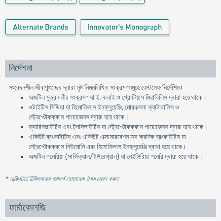
Alternate Brands
Innovator's Monograph
নির্দেশনা
সংবেদনশীল জীবাণুগুচ্ছের দ্বারা সৃষ্ট নিম্নলিখিত সংক্রমণসমূহে বেস্টসেফ নির্দেশিতঃ
অজটিল মুত্রনালীর সংক্রমণ যা ই. কলাই ও প্রোটিয়াস মিরাবিলিস দ্বারা হয়ে থাকে।
ওটাইটিস মিডিয়া যা হিমোফিলাস ইনফ্লুয়েঞ্জি, মোরাক্সেলা ক্যাটারালিস ও
স্ট্রেপ্টোকক্কাস পায়োজেনস দ্বারা হয়ে থাকে।
ফ্যারিনজাইটিস এবং টনসিলাইটিস যা স্ট্রেপ্টোকক্কাস পায়োজেনস দ্বারা হয়ে থাকে।
একিউট ব্রংকাইটিস এবং একিউট এক্সাসারবেশন অব ক্রনিক ব্রংকাইটিস যা
স্ট্রেপ্টোকক্কাস নিউমোনি এবং হিমোফিলাস ইনফ্লুয়েঞ্জি দ্বারা হয়ে থাকে।
অজটিল গনেরিয়া (সার্ভিক্যাল/ইউরেথ্রাল) যা নেইসিরিয়া গনেরি দ্বারা হয়ে থাকে।
* রেজিস্টার্ড চিকিৎসকের পরামর্শ মোতাবেক ঔষধ সেবন করুন
'
ফার্মাকোলজি