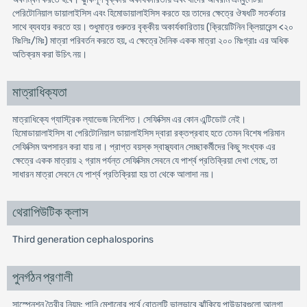
পেরিটোনিয়াল ডায়ালাইসিস এবং হিমোডায়ালাইসিস করতে হয় তাদের ক্ষেত্রে ঔষধটি সতর্কতার
সাথে ব্যবহার করতে হয়। শুধুমাত্র গুরুতর বৃক্কীয় অকার্যকারিতায় (ক্রিয়েটিনিন ক্লিয়ারেন্স <২০
মিঃলিঃ/মিঃ) মাত্রা পরিবর্তন করতে হয়, এ ক্ষেত্রে দৈনিক একক মাত্রা ২০০ মিঃগ্রাঃ এর অধিক
অতিক্রম করা উচিৎ নয়।
মাত্রাধিক্যতা
মাত্রাধিক্যে গ্যাস্ট্রিক ল্যাভেজ নির্দেশিত। সেফিক্সিম এর কোন এন্টিডোট নেই।
হিমোডায়ালাইসিস বা পেরিটোনিয়াল ডায়ালাইসিস দ্বারা রক্তপ্রবাহ হতে তেমন বিশেষ পরিমান
সেফিক্সিম অপসারন করা যায় না। প্রাপ্ত বয়স্ক স্বাস্থ্যবান সেচ্ছাকর্মীদের কিছু সংখ্যক এর
ক্ষেত্রে একক মাত্রায় ২ গ্রাম পর্যন্ত সেফিক্সিম সেবনে যে পার্শ্ব প্রতিক্রিয়া দেখা গেছে, তা
সাধারন মাত্রা সেবনে যে পার্শ্ব প্রতিক্রিয়া হয় তা থেকে আলাদা নয়।
থেরাপিউটিক ক্লাস
Third generation cephalosporins
পুনর্গঠন প্রণালী
সাস্পেনশন তৈরীর নিয়ম: পানি মেশানোর পূর্বে বোতলটি ভালভাবে ঝাঁকিয়ে পাউডারগুলো আলগা