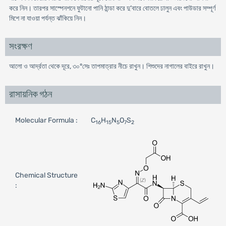
করে নিন। তারপর সাস্পেনশনে ফুটানো পানি ঠান্ডা করে দু’বারে বোতলে ঢালুন এবং পাউডার সম্পূর্ণ
মিশে না যাওয়া পর্যন্ত ঝাঁকিয়ে নিন।
সংরক্ষণ
আলো ও আর্দ্রতা থেকে দূরে, ৩০°সেঃ তাপমাত্রার নীচে রাখুন। শিশুদের নাগালের বাইরে রাখুন।
রাসায়নিক গঠন
Molecular Formula :
C
H
N
O
S
16
15
5
7
2
Chemical Structure
: