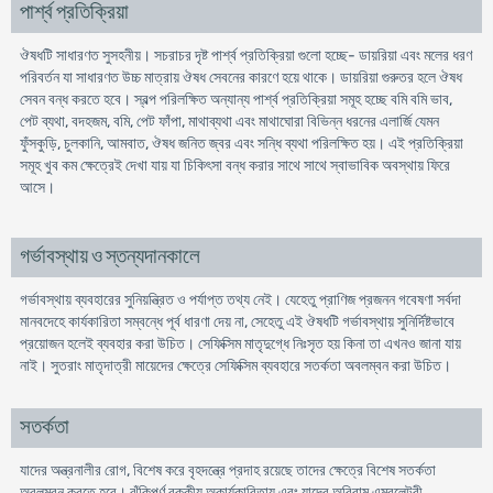
পার্শ্ব প্রতিক্রিয়া
ঔষধটি সাধারণত সুসহনীয়। সচরাচর দৃষ্ট পার্শ্ব প্রতিক্রিয়া গুলো হচ্ছে- ডায়রিয়া এবং মলের ধরণ
পরিবর্তন যা সাধারণত উচ্চ মাত্রায় ঔষধ সেবনের কারণে হয়ে থাকে। ডায়রিয়া গুরুতর হলে ঔষধ
সেবন বন্ধ করতে হবে। স্বল্প পরিলক্ষিত অন্যান্য পার্শ্ব প্রতিক্রিয়া সমূহ হচ্ছে বমি বমি ভাব,
পেট ব্যথা, বদহজম, বমি, পেট ফাঁপা, মাথাব্যথা এবং মাথাঘোরা বিভিন্ন ধরনের এলার্জি যেমন
ফুঁসকুড়ি, চুলকানি, আমবাত, ঔষধ জনিত জ্বর এবং সন্ধি ব্যথা পরিলক্ষিত হয়। এই প্রতিক্রিয়া
সমূহ খুব কম ক্ষেত্রেই দেখা যায় যা চিকিৎসা বন্ধ করার সাথে সাথে স্বাভাবিক অবস্থায় ফিরে
আসে।
গর্ভাবস্থায় ও স্তন্যদানকালে
গর্ভাবস্থায় ব্যবহারের সুনিয়ন্ত্রিত ও পর্যাপ্ত তথ্য নেই। যেহেতু প্রাণিজ প্রজনন গবেষণা সর্বদা
মানবদেহে কার্যকারিতা সম্বন্ধে পূর্ব ধারণা দেয় না, সেহেতু এই ঔষধটি গর্ভাবস্থায় সুনির্দিষ্টভাবে
প্রয়োজন হলেই ব্যবহার করা উচিত। সেফিক্সিম মাতৃদুগ্ধে নিঃসৃত হয় কিনা তা এখনও জানা যায়
নাই। সুতরাং মাতৃদাত্রী মায়েদের ক্ষেত্রে সেফিক্সিম ব্যবহারে সতর্কতা অবলম্বন করা উচিত।
সতর্কতা
যাদের অন্ত্রনালীর রোগ, বিশেষ করে বৃহদন্ত্রে প্রদাহ রয়েছে তাদের ক্ষেত্রে বিশেষ সতর্কতা
অবলম্বন করতে হবে। ঝুঁকিপূর্ণ বৃক্কীয় অকার্যকারিতায় এবং যাদের অবিরাম এম্বুলেটরী