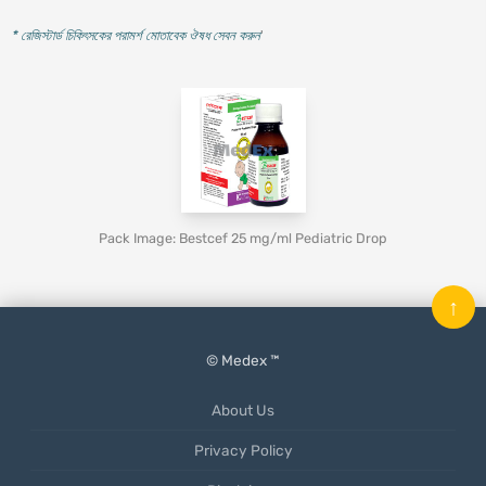
* রেজিস্টার্ড চিকিৎসকের পরামর্শ মোতাবেক ঔষধ সেবন করুন
'
Pack Image: Bestcef 25 mg/ml Pediatric Drop
↑
© Medex ™
About Us
Privacy Policy