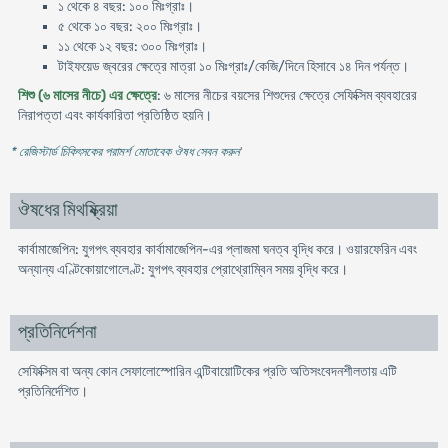
১ থেকে ৪ বছর: ১০০ মিঃগ্রাঃ।
৫ থেকে ১০ বছর: ২০০ মিঃগ্রাঃ।
১১ থেকে ১২ বছর: ৩০০ মিঃগ্রাঃ।
টাইফয়েড জ্বরের ক্ষেত্রে মাত্রা ১০ মিঃগ্রাঃ/কেজি/দিনে হিসাবে ১৪ দিন পর্যন্ত।
শিশু (৬ মাসের নীচে) এর ক্ষেত্রে
: ৬ মাসের নীচের বয়সের শিশুদের ক্ষেত্রে সেফিক্সিম ব্যবহারের
নিরাপত্তা এবং কার্যকারিতা প্রতিষ্ঠিত হয়নি।
* রেজিস্টার্ড চিকিৎসকের পরামর্শ মোতাবেক ঔষধ সেবন করুন
'
ঔষধের মিথষ্ক্রিয়া
কার্বামাজেপিন: যুগপৎ ব্যবহার কার্বামাজেপিন-এর প্লাজমা ঘনত্ব বৃদ্ধি করে। ওয়ারফেরিন এবং
অন্যান্য এণ্টিকোয়াগোলেণ্ট: যুগপৎ ব্যবহার প্রোথ্রোম্বিন সময় বৃদ্ধি করে।
প্রতিনির্দেশনা
সেফিক্সিম বা অন্য কোন সেফালোস্পোরিন এন্টিবায়োটিকের প্রতি অতিসংবেদনশীলতায় এটি
প্রতিনির্দেশিত।