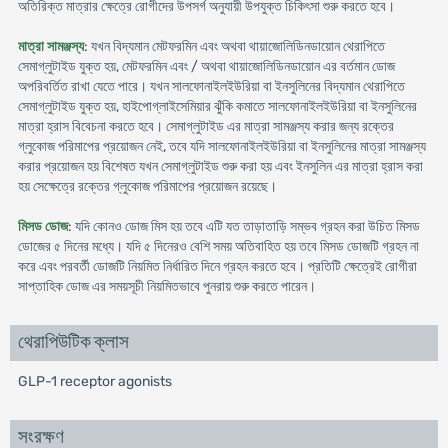
অতিরিক্ত মাত্রার ক্ষেত্রে রোগীদের উপসর্গ অনুযায়ী উপযুক্ত চিকিৎসা শুরু করতে হবে।
মাত্রা সামঞ্জস্য
: যখন বিদ্যমান মেটফরমিন এবং অথবা থায়াজোলিডিনডায়োন থেরাপিতে
সেমাগ্লুটাইড যুক্ত হয়, মেটফরমিন এবং / অথবা থায়াজোলিডিনডায়োন এর বর্তমান ডোজ
অপরিবর্তিত রাখা যেতে পারে। যখন সালফোনাইলইউরিয়া বা ইনসুলিনের বিদ্যমান থেরাপিতে
সেমাগ্লুটাইড যুক্ত হয়, হাইপোগ্লাইসেমিয়ার ঝুঁকি কমাতে সালফোনাইলইউরিয়া বা ইনসুলিনের
মাত্রা হ্রাস বিবেচনা করতে হবে। সেমাগ্লুটাইড এর মাত্রা সামঞ্জস্য করার জন্য রক্তের
গ্লুকোজ পরিমাপের প্রয়োজন নেই, তবে যদি সালফোনাইলইউরিয়া বা ইনসুলিনের মাত্রা সামঞ্জস্য
করার প্রয়োজন হয় বিশেষত যখন সেমাগ্লুটাইড শুরু করা হয় এবং ইনসুলিন এর মাত্রা হ্রাস করা
হয় সেক্ষেত্রে রক্তের গ্লুকোজ পরিমাপের প্রয়োজন রয়েছে।
মিসড ডোজ
: যদি কোনও ডোজ মিস হয় তবে এটি যত তাড়াতাড়ি সম্ভব গ্রহন করা উচিত মিসড
ডোজের ৫ দিনের মধ্যে। যদি ৫ দিনেরও বেশি সময় অতিবাহিত হয় তবে মিসড ডোজটি গ্রহন না
করে এবং পরবর্তী ডোজটি নিয়মিত নির্ধারিত দিনে গ্রহন করতে হবে। প্রতিটি ক্ষেত্রেই রোগীরা
সাপ্তাহিক ডোজ এর সময়সূচী নিয়মিতভাবে পুনরায় শুরু করতে পারেন।
থেরাপিউটিক ক্লাস
GLP-1 receptor agonists
সংরক্ষণ