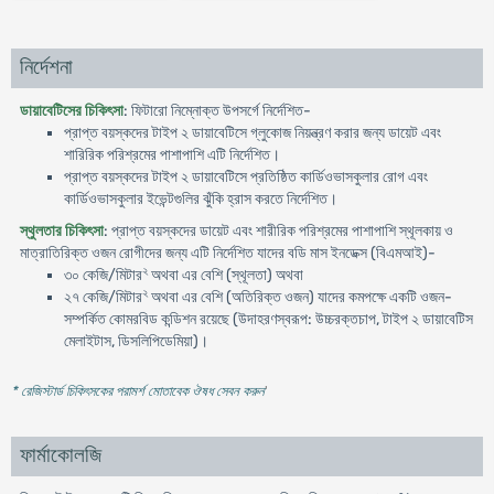
নির্দেশনা
ডায়াবেটিসের চিকিৎসা
: ফিটারো নিম্নোক্ত উপসর্গে নির্দেশিত-
প্রাপ্ত বয়স্কদের টাইপ ২ ডায়াবেটিসে গ্লুকোজ নিয়ন্ত্রণ করার জন্য ডায়েট এবং
শারিরিক পরিশ্রমের পাশাপাশি এটি নির্দেশিত।
প্রাপ্ত বয়স্কদের টাইপ ২ ডায়াবেটিসে প্রতিষ্ঠিত কার্ডিওভাসকুলার রোগ এবং
কার্ডিওভাসকুলার ইভেন্টগুলির ঝুঁকি হ্রাস করতে নির্দেশিত।
স্থুলতার চিকিৎসা
: প্রাপ্ত বয়স্কদের ডায়েট এবং শারীরিক পরিশ্রমের পাশাপাশি স্থূলকায় ও
মাত্রাতিরিক্ত ওজন রোগীদের জন্য এটি নির্দেশিত যাদের বডি মাস ইনডেক্স (বিএমআই)-
২
৩০ কেজি/মিটার
অথবা এর বেশি (স্থূলতা) অথবা
২
২৭ কেজি/মিটার
অথবা এর বেশি (অতিরিক্ত ওজন) যাদের কমপক্ষে একটি ওজন-
সম্পর্কিত কোমরবিড কন্ডিশন রয়েছে (উদাহরণস্বরূপ: উচ্চরক্তচাপ, টাইপ ২ ডায়াবেটিস
মেলাইটাস, ডিসলিপিডেমিয়া)।
* রেজিস্টার্ড চিকিৎসকের পরামর্শ মোতাবেক ঔষধ সেবন করুন
'
ফার্মাকোলজি