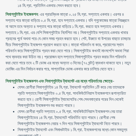
১৪ মি.গ্রা. প্রতিদিন একবার সেবন করতে হবে।
সিমাগ্লুটাইড ইনজেকশন
: এর প্রারম্ভিক মাত্রা ০.২৫ মি.গ্রা. সপ্তাহে একবার। এরপর ৪
সপ্তাহ পরে মাত্রা বাড়িয়ে ০.৫ মি.গ্রা. হবে সপ্তাহে একবার। যদি গ্লুকোজের মাত্রা নিয়ন্ত্রনে
না আসে তবে অন্তত ৪ সপ্তাহ পরে মাত্রা বাড়িয়ে ১ মি.গ্রা. করতে হবে সপ্তাহে একবার।
সপ্তাহে ১ মি.গ্রা. এর বেশি সিমাগ্লুটাইড নির্দেশিত নয়। সিমাগ্লুটাইড সপ্তাহে একবার খাবার
গ্রহনের পূর্বে অথবা পরে যে কোন সময় গ্রহন করতে হবে। পেট, উরুতে বা উপরের বাহুতে চামড়ার
নীচে সিমাগ্লুটাইড ইনজেশন প্রয়োগ করতে হবে। মাত্রা পরিবর্তন না করে, প্রয়োগের স্থান
পরিবর্তন করে সিমাগ্লুটাইড গ্রহন করা যেতে পারে। সিমাগ্লুটাইড কখনই মাংসপেশি অথবা শিরা
পথে ব্যবহার করা উচিত নয়। প্রয়োজন হলে সপ্তাহে সিমাগ্লুটাইড গ্রহন করার দিন পরিবর্তন
করা যেতে পারে তবে ২ টি ডোজ এর মধ্যে অন্তত ৩ দিনের (৭২ ঘন্টা) ব্যবধান থাকতে হবে। নতুন
ডোজিং এর দিন নির্বাচন করার পরে, সাপ্তাহিক ডোজ একবার করে চালিয়ে যেতে হবে।
সিমাগ্লুটাইড ইনজেকশন এবং সিমাগ্লুটাইড ট্যাবলেট এর মধ্যে পরিবর্তনের ক্ষেত্রে
-
যেসব রোগীরা সিমাগ্লুটাইড ১৪ মি.গ্রা. ট্যাবলেট প্রতিদিন ১টি করে নেয় তাদেরকে
প্রতি সপ্তাহে সিমাগ্লুটাইড ০.৫ মি.গ্রা. সাবকিউটেনিয়াস ইনজেকশনে রূপান্তরিত
করতে হবে। রোগী সিমাগ্লুটাইড ট্যাবেলেটের শেষ সেবনমাত্রার পরের দিন থেকেই
সিমাগ্লুটাইড ইনজেকশন শুর করতে পারবে।
যেসব রোগীরা প্রতি সপ্তাহে ০.৫ মি.গ্রা. সাবকিউটেনিয়াস ইনজেকশন নেয় তারা
সিমাগ্লুটাইডের ১৪ মি.গ্রা. ট্যাবলেটে পরিবর্তিত হতে পারবে। রোগীরা শেষ
সিমাগ্লুটাইড ইনজেকশন নেয়ার ৭ দিন পরে সিমাগ্লুটাইড ট্যাবলেট নিতে পারবে।
সিমাগ্লুটাইড ট্যাবলেট এবং সিমাগুটাইড ১ মি.গ্রা. ইনজেকশনের মধ্যে কোন সমতুল্য
সেবনমাত্রা নেই।