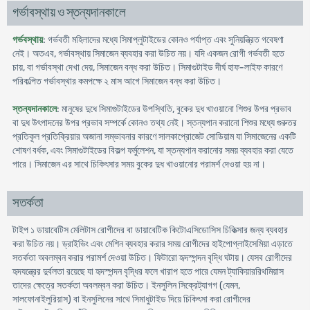
গর্ভাবস্থায় ও স্তন্যদানকালে
গর্ভবস্থায়
: গর্ভবতী মহিলাদের মধ্যে সিমাপ্লুটাইডের কোনও পর্যাপ্ত এবং সুনিয়ন্ত্রিত গবেষণা
নেই। অতএব, গর্ভাবস্থায় সিমাজেন ব্যবহার করা উচিত নয়। যদি একজন রোগী গর্ভবতী হতে
চায়, বা গর্ভাবস্থা দেখা দেয়, সিমাজেন বন্ধ করা উচিত। সিমাগুটাইড দীর্ঘ হাফ-লাইফ কারণে
পরিকল্পিত গর্ভাবস্থার কমপক্ষে ২ মাস আগে সিমাজেন বন্ধ করা উচিত।
স্তন্যদানকালে
: মানুষের দুধে সিমাগুটাইডের উপস্থিতি, বুকের দুধ খাওয়ানো শিশুর উপর প্রভাব
বা দুধ উৎপাদনের উপর প্রভাব সম্পর্কে কোনও তথ্য নেই। স্তন্যপান করানো শিশুর মধ্যে গুরুতর
প্রতিকূল প্রতিক্রিয়ার অজানা সম্ভাবনার কারণে সালকাপ্রোজেট সোডিয়াম যা সিমাজেনের একটি
শোষণ বর্ধক, এবং সিমাগুটাইডের বিকল্প ফর্মুলেশন, যা স্তন্যপান করানোর সময় ব্যবহার করা যেতে
পারে। সিমাজেন এর সাথে চিকিৎসার সময় বুকের দুধ খাওয়ানোর পরামর্শ দেওয়া হয় না।
সতর্কতা
টাইপ ১ ডায়াবেটিস মেলিটাস রোগীদের বা ডায়াবেটিক কিটোএসিডোসিস চিকিত্সার জন্য ব্যবহার
করা উচিত নয়। ড্রাইভিং এবং মেশিন ব্যবহার করার সময় রোগীদের হাইপোগ্লাইসেমিয়া এড়াতে
সতর্কতা অবলম্বন করার পরামর্শ দেওয়া উচিত। ফিটারো হৃদস্পন্দন বৃদ্ধি ঘটায়। যেসব রোগীদের
হৃদযন্ত্রের দুর্বলতা রয়েছে যা হৃদস্পন্দন বৃদ্ধির ফলে খারাপ হতে পারে যেমন ট্যাকিয়াররিথমিয়াস
তাদের ক্ষেত্রে সতর্কতা অবলম্বন করা উচিত। ইনসুলিন সিক্রেট্যাগগ (যেমন,
সালফোনাইলুরিয়াস) বা ইনসুলিনের সাথে সিমাধুটাইড দিয়ে চিকিৎসা করা রোগীদের