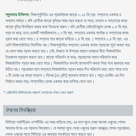
স্থুলতার চিকিৎসা
: সিমাগ্লুটাইড এর প্রারম্ভিক মাত্রা ০.২৫ মি.গ্রা. সপ্তাহে একবার ৪
সপ্তাহ পর্যন্ত। যদি রোগীরা মাত্রা বৃদ্ধির সময় সহ্য করতে না পারে, তাহলে ৪ সপ্তাহের জন্য
মাত্রা বৃদ্ধি বিলম্বিত করার কথা বিবেচনা করুন। যদি রোগীরা মেইনটেন্যান্স ডোজ ২.৪ মি.গ্রা.
সহ্য না করে, তবে ডোজটি সাময়িকভাবে ১.৭ মি.গ্রা. সপ্তাহে একবার সর্বোচ্চ ৪ সপ্তাহের জন্য
হ্রাস করা যেতে পারে। ৪ সপ্তাহ পরে মাত্রা বাড়িয়ে ২.৪ মি.গ্রা.। সপ্তাহে ২.৪ মি.গ্রা. এর
বেশি সিমাগ্লটাইড নির্দেশিত নয়। সিমাপ্লুটাইড সপ্তাহে একবার খাবার গ্রহনের পূর্বে অথবা পরে
যে কোন সময় গ্রহন করতে হবে। পেট, উরুতে বা উপরের বাহুতে চামড়ার নীচে সিমাগুটাইড
ইনজেশন প্রয়োগ করতে হবে। মাত্রা পরিবর্তন না করে, প্রয়োগের স্থান পরিবর্তন করে
সিমাগুটাইড গ্রহন করা যেতে পারে। সিমাগুটাইড কখনই মাংসপেশি অথবা শিরা পথে ব্যবহার করা
উচিত নয়। প্রয়োজন হলে সপ্তাহে সিমাগুটাইড গ্রহন করার দিন পরিবর্তন করা যেতে পারে তবে
২ টি ডোজ এর মধ্যে অন্তত ২ দিনের (৪৮ ঘন্টা) ব্যবধান থাকতে হবে। নতুন ডোজিং এর দিন
নির্বাচন করার পরে, সাপ্তাহিত ডোজ একবার করে চালিয়ে যেতে হবে।
* রেজিস্টার্ড চিকিৎসকের পরামর্শ মোতাবেক ঔষধ সেবন করুন
'
ঔষধের মিথষ্ক্রিয়া
ফিটারো গ্যাস্ট্রিক এম্পটিয়িং এর সময় বাড়িয়ে দেয়, এর ফলে মুখে সেব্য অনেক ওষুধের শোষন
ক্ষমতার উপর এর প্রভাব বিদ্যমান। যে সমস্ত মুখে সেব্য ওষুধের দ্রুত অস্ত্রের শোষন প্রয়োজন,
সেসব ওষুধের সাথে ফিটারো এর ব্যবহার সতর্কতার সাথে করতে হবে।