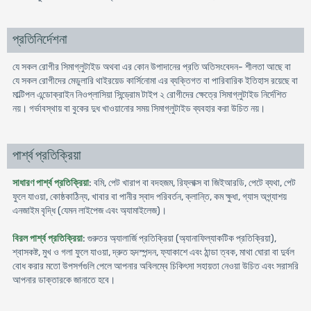
প্রতিনির্দেশনা
যে সকল রোগীর সিমাগ্লুটাইড অথবা এর কোন উপাদানের প্রতি অতিসংবেদন- শীলতা আছে বা
যে সকল রোগীদের মেডুলারি থাইরয়েড কার্সিনোমা এর ব্যক্তিগত বা পারিবারিক ইতিহাস রয়েছে বা
মাল্টিপল এন্ডোক্রাইন নিওপ্লাসিয়া সিন্ড্রোম টাইপ ২ রোগীদের ক্ষেত্রে সিমাগ্লুটাইড নির্দেশিত
নয়। গর্ভাবস্থায় বা বুকের দুধ খাওয়ানোর সময় সিমাগ্লুটাইড ব্যবহার করা উচিত নয়।
পার্শ্ব প্রতিক্রিয়া
সাধারণ পার্শ্ব প্রতিক্রিয়া
: বমি, পেট খারাপ বা বদহজম, রিফ্লাক্স বা জিইআরডি, পেটে ব্যথা, পেট
ফুলে যাওয়া, কোষ্ঠকাঠিন্য, খাবার বা পানীর স্বাদ পরিবর্তন, ক্লান্তি, কম ক্ষুধা, গ্যাস অগ্ন্যাশয়
এনজাইম বৃদ্ধি (যেমন লাইপেজ এবং অ্যামাইলেজ)।
বিরল পার্শ্ব প্রতিক্রিয়া
: গুরুতর অ্যালার্জি প্রতিক্রিয়া (অ্যানাফিল্যাকটিক প্রতিক্রিয়া),
শ্বাসকষ্ট, মুখ ও গলা ফুলে যাওয়া, দ্রুত হৃদস্পন্দন, ফ্যাকাশে এবং ঠান্ডা ত্বক, মাথা ঘোরা বা দুর্বল
বোধ করার মতো উপসর্গগুলি পেলে আপনার অবিলম্বে চিকিৎসা সহায়তা নেওয়া উচিত এবং সরাসরি
আপনার ডাক্তারকে জানাতে হবে।