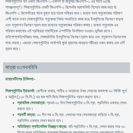
সিমাগ্লুটাইড হল একটি জিএলপি-১ এনালগ যা মানুষের জিএলপি-১ এর সাথে ৯৪%
সামঞ্জস্যপূর্ণ। সিমাগ্লুটাইড একটি জিএলপি-১ রিসেপ্টর অ্যাগনিস্ট হিসেবে কাজ করে যা
জিএলপি-১ রিসেপটরের সাথে যুক্ত হয়ে তাকে সক্রিয় করে। রক্তে যখন গ্লুকোজের পরিমাণ
বেশী থাকে তখন সেমাগ্লুটাইড গ্লুকোজ নির্ভর পদ্ধতিতে কাজ করে ইনসুলিনের নিঃসরণ বাড়ায়
এবং গ্লুকাগন নিঃসরণ হ্রাস করে রক্তের গ্লুকোজের পরিমান কমায়। রক্তে গ্লুকোজ এর
পরিমান কমানোর এই প্রক্রিয়া গ্যাস্ট্রিক এম্পটিয়িং বিলম্বিত হওয়াও ভূমিকা রাখে।
হাইপোগ্লাইসেমিয়ার সময়, সেমাগুটাইড ইনসুলিনের নিঃসরণ হ্রাস করে এবং গ্লুকাগন নিঃসরণকে
বাধা দেয়না। এছাড়া সেমাগ্লুটাইড সর্বোপরি ক্ষুধা হ্রাসের মাধ্যমে শরীরের ওজন কমায় এবং চর্বি
হ্রাস করে।
মাত্রা ও সেবনবিধি
ডায়াবেটিসের চিকিৎসা-
সিমাগ্লুটাইড ট্যাবলেট
: রোগীকে খাবার, পানীয় ও অন্যান্য ঔষধ সেবনের কমপক্ষে ৩০ মিনিট পূর্বে
৪ আউন্স (১১৮ মি.লি.) এর কম পানি দিয়ে সিমাগ্লুটাইড গ্রহণ করতে হবে।
প্রাথমিক সেবনমাত্রা
: প্রথম ৩০ দিন সিমাগ্লুটাইড ৩ মি.গ্রা. প্রতিদিন একবার সেবন
করতে হবে।
পরবর্তী মাত্রা
: ৩০ দিন পর ৩ মি.গ্রা. সেবনের পরে সেবনমাত্রা বাড়িয়ে ৭ মি.গ্রা.
প্রতিদিন একবার সেবন করতে হবে।
অতিরিক্ত গ্লাইসেমিক নিয়ন্ত্রণ মাত্রা
: যদি প্রতিদিন ৭ মি.গ্রা. সেবন করার পরে ৩০
দিনের মধ্যে অতিরিক্ত গ্লুকোজ নিয়ন্ত্রণের প্রয়োজন হয় তাহলে সেবনমাত্রা বাড়িয়ে