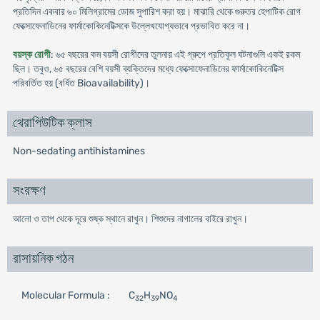
প্রতিদিন একবার ৬০ মিলিগ্রামের ডোজ সুপারিশ করা হয়। মাঝারি থেকে গুরুতর হেপাটিক রোগ
ফেক্সোফেনাডিনের ফার্মাকোকিনেটিক্সকে উল্লেখযোগ্যভাবে প্রভাবিত করে না।
বয়স্ক রোগী
: ৬৫ বছরের কম বয়সী রোগীদের তুলনায় এই গ্রুপে প্রতিকূল ঘটনাগুলি একই রকম
ছিল। তবুও, ৬৫ বছরের বেশি বয়সী ব্যক্তিদের মধ্যে ফেক্সোফেনাডিনের ফার্মাকোকিনেটিক্স
পরিবর্তিত হয় (বর্ধিত Bioavailability)।
থেরাপিউটিক ক্লাস
Non-sedating antihistamines
সংরক্ষণ
আলো ও তাপ থেকে দূরে শুষ্ক স্থানে রাখুন। শিশুদের নাগালের বাইরে রাখুন।
রাসায়নিক গঠন
Molecular Formula :
C
H
NO
32
39
4