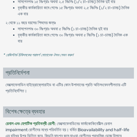
সাসপেনশনঃ ১৫ মিঃগ্রাঃ অথবা ২.৫ মিঃলিঃ (১/২ চা-চামচ) দৈনিক দুই বার
বৃক্কীয় কার্যকারিতা কমে গেলেঃ ১৫ মিঃগ্রাঃ অথবা ২.৫ মিঃলিঃ (১/২ চা-চামচ) দৈনিক
এক বার
২ থেকে ১১ বছর বয়সের শিশুদের জন্যঃ
সাসপেনশনঃ ৩০ মিঃগ্রাঃ অথবা ৫ মিঃলিঃ (১ চা-চামচ) দৈনিক দুই বার
বৃক্কীয় কার্যকারিতা কমে গেলেঃ ৩০ মিঃগ্রাঃ অথবা ৫ মিঃলিঃ (১ চা-চামচ) দৈনিক এক
বার
* রেজিস্টার্ড চিকিৎসকের পরামর্শ মোতাবেক ঔষধ সেবন করুন
'
প্রতিনির্দেশনা
ফেক্সোফেনাডিন হাইড্রোক্লোরাইড বা এটির কোন উপাদানের প্রতি অতিসংবেদনশীলতায় এটি
প্রতিনির্দেশিত।
বিশেষ ক্ষেত্রে ব্যবহার
রেনাল এবং হেপাটিক প্রতিবন্ধী রোগী
: ফেক্সোফেনাডিনের ফার্মাকোকিনেটিক্স রেনাল
impairment রোগীদের মধ্যে পরিবর্তিত হয়। বর্ধিত Bioavailability and half-life
এর বৃদ্ধির উপর ভিত্তি করে, কিডনি ফাংশন কমে যাওয়া রোগীদের প্রাথমিক ডোজ হিসাবে