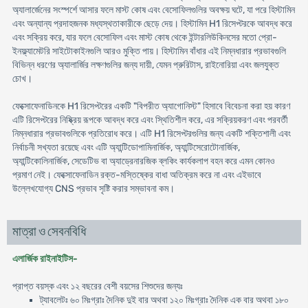
অ্যালার্জেনের সংস্পর্শে আসার ফলে মাস্ট কোষ এবং বেসোফিলগুলির অবক্ষয় ঘটে, যা পরে হিস্টামিন
এবং অন্যান্য প্রদাহজনক মধ্যস্থতাকারীকে ছেড়ে দেয়। হিস্টামিন H1 রিসেপ্টরকে আবদ্ধ করে
এবং সক্রিয় করে, যার ফলে বেসোফিল এবং মাস্ট কোষ থেকে ইন্টারলিউকিনসের মতো প্রো-
ইনফ্ল্যামেটরি সাইটোকাইনগুলি আরও মুক্তি পায়। হিস্টামিন বাঁধার এই নিম্নধারার প্রভাবগুলি
বিভিন্ন ধরণের অ্যালার্জির লক্ষণগুলির জন্য দায়ী, যেমন প্রুরিটাস, রাইনোরিয়া এবং জলযুক্ত
চোখ।
ফেক্সোফেনাডিনকে H1 রিসেপ্টরের একটি "বিপরীত অ্যাগোনিস্ট" হিসাবে বিবেচনা করা হয় কারণ
এটি রিসেপ্টরের নিষ্ক্রিয় রূপকে আবদ্ধ করে এবং স্থিতিশীল করে, এর সক্রিয়করণ এবং পরবর্তী
নিম্নধারার প্রভাবগুলিকে প্রতিরোধ করে। এটি H1 রিসেপ্টরগুলির জন্য একটি শক্তিশালী এবং
নির্বাচনী সখ্যতা রয়েছে এবং এটি অ্যান্টিডোপামিনার্জিক, অ্যান্টিসেরোটোনার্জিক,
অ্যান্টিকোলিনার্জিক, সেডেটিভ বা অ্যাড্রেনারজিক ব্লকিং কার্যকলাপ বহন করে এমন কোনও
প্রমাণ নেই। ফেক্সোফেনাডিন রক্ত-মস্তিষ্কের বাধা অতিক্রম করে না এবং এইভাবে
উল্লেখযোগ্য CNS প্রভাব সৃষ্টি করার সম্ভাবনা কম।
মাত্রা ও সেবনবিধি
এলার্জিক রাইনাইটিস-
প্রাপ্ত বয়স্ক এবং ১২ বছরের বেশী বয়সের শিশুদের জন্যঃ
ট্যাবলেটঃ ৬০ মিঃগ্রাঃ দৈনিক দুই বার অথবা ১২০ মিঃগ্রাঃ দৈনিক এক বার অথবা ১৮০