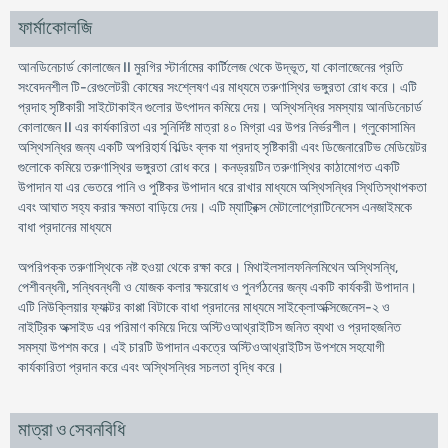
ফার্মাকোলজি
আনডিনেচার্ড কোলাজেন II মুরগির স্টার্নামের কার্টিলেজ থেকে উদ্ভূত, যা কোলাজেনের প্রতি
সংবেদনশীল টি-রেগুলেটরী কোষের সংশ্লেষণ এর মাধ্যমে তরুণাস্থির ভঙ্গুরতা রোধ করে। এটি
প্রদাহ সৃষ্টিকারী সাইটোকাইন গুলোর উৎপাদন কমিয়ে দেয়। অস্থিসন্ধির সমস্যায় আনডিনেচার্ড
কোলাজেন II এর কার্যকারিতা এর সুনির্দিষ্ট মাত্রা ৪০ মিগ্রা এর উপর নির্ভরশীল। গ্লুকোসামিন
অস্থিসন্ধির জন্য একটি অপরিহার্য বিল্ডিং ব্লক যা প্রদাহ সৃষ্টিকারী এবং ডিজেনারেটিভ মেডিয়েটর
গুলোকে কমিয়ে তরুণাস্থির ভঙ্গুরতা রোধ করে। কনড্রয়টিন তরুণাস্থির কাঠামোগত একটি
উপাদান যা এর ভেতরে পানি ও পুষ্টিকর উপাদান ধরে রাখার মাধ্যমে অস্থিসন্ধির স্থিতিস্থাপকতা
এবং আঘাত সহ্য করার ক্ষমতা বাড়িয়ে দেয়। এটি ম্যাট্রিক্স মেটালোপ্রোটিনেসেস এনজাইমকে
বাধা প্রদানের মাধ্যমে
অপরিপক্ক তরুণাস্থিকে নষ্ট হওয়া থেকে রক্ষা করে। মিথাইলসালফনিলমিথেন অস্থিসন্ধি,
পেশীবন্ধনী, সন্ধিবন্ধনী ও যোজক কলার ক্ষয়রোধ ও পুনর্গঠনের জন্য একটি কার্যকরী উপাদান।
এটি নিউক্লিয়ার ফ্যাক্টর কাপ্পা বিটাকে বাধা প্রদানের মাধ্যমে সাইক্লোঅক্সিজেনেস-২ ও
নাইট্রিক অক্সাইড এর পরিমাণ কমিয়ে দিয়ে অস্টিওআথ্রাইটিস জনিত ব্যথা ও প্রদাহজনিত
সমস্যা উপশম করে। এই চারটি উপাদান একত্রে অস্টিওআথ্রাইটিস উপশমে সহযোগী
কার্যকারিতা প্রদান করে এবং অস্থিসন্ধির সচলতা বৃদ্ধি করে।
মাত্রা ও সেবনবিধি