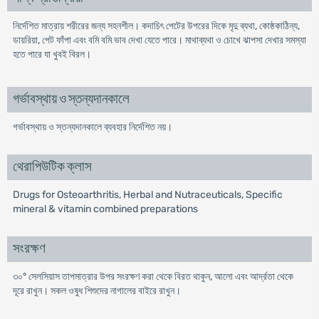
নির্দেশিত মাত্রায় শরীরের জন্য সহনশীল। কদাচিৎ পেটের উপরের দিকে মৃদু ব্যথা, কোষ্ঠকাঠিন্য,
ডায়রিয়া, পেট ফাঁপা এবং বমি বমি ভাব দেখা যেতে পারে। মাথাব্যথা ও চোখে ঝাপসা দেখার সমস্যা
হতে পারে যা খুবই বিরল।
গর্ভাবস্থায় ও স্তন্যদানকালে
গর্ভাবস্থায় ও স্তন্যদানকালে ব্যবহার নির্দেশিত নয়।
থেরাপিউটিক ক্লাস
Drugs for Osteoarthritis, Herbal and Nutraceuticals, Specific
mineral & vitamin combined preparations
সংরক্ষণ
৩০° সেলসিয়াস তাপমাত্রার উপর সংরক্ষণ করা থেকে বিরত থাকুন, আলো এবং আর্দ্রতা থেকে
দূরে রাখুন। সকল ওষুধ শিশুদের নাগালের বাইরে রাখুন।