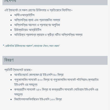
নির্দেশনা
এই ট্যাবলেট যে সকল রোগের চিকিৎসায় ও প্রতিরোধে নির্দেশিত-
অস্টিওআথ্রাইটিস
অস্থিসন্ধির ব্যথা এবং প্রদাহজনিত সমস্যা
অস্থিসন্ধির অচলতা ও প্রসারণের অসুবিধা
রিউম্যাটয়েড আর্থ্রাইটিস
অতিরিক্ত শ্রমসাধ্য ব্যায়াম ও ক্রীড়া ঘটিত অস্থিসন্ধির সমস্যা
* রেজিস্টার্ড চিকিৎসকের পরামর্শ মোতাবেক ঔষধ সেবন করুন
'
বিবরণ
প্রতিটি ট্যাবলেটে রয়েছে-
আনডিনেচার্ড কোলাজেন II ইউএসপি ৪০ মিগ্রা
গ্লুকোসামিন সালফেট ৫০০ মিগ্রা যা গ্লুকোসামিন সালফেট পটাশিয়াম ক্লোরাইড
ইউএসপি এর সমতুল্য
কনড্রয়টিন সালফেট ২৫০ মিগ্রা যা কনড্রয়টিন সালফেট সোডিয়াম ইউএসপি এর
সমতুল্য
মিথাইলসালফনিলমিথেন ইউএসপি ১০০ মিগ্রা