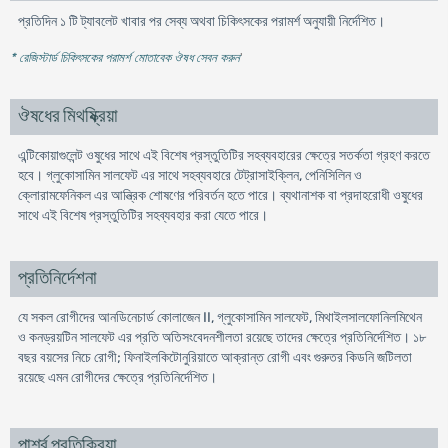
প্রতিদিন ১ টি ট্যাবলেট খাবার পর সেব্য অথবা চিকিৎসকের পরামর্শ অনুযায়ী নির্দেশিত।
* রেজিস্টার্ড চিকিৎসকের পরামর্শ মোতাবেক ঔষধ সেবন করুন
'
ঔষধের মিথষ্ক্রিয়া
এন্টিকোয়াগুলেন্ট ওষুধের সাথে এই বিশেষ প্রস্তুতিটির সহব্যবহারের ক্ষেত্রে সতর্কতা গ্রহণ করতে
হবে। গ্লুকোসামিন সালফেট এর সাথে সহব্যবহারে টেট্রাসাইক্লিন, পেনিসিলিন ও
ক্লোরামফেনিকল এর আন্ত্রিক শোষণের পরিবর্তন হতে পারে। ব্যথানাশক বা প্রদাহরোধী ওষুধের
সাথে এই বিশেষ প্রস্তুতিটির সহব্যবহার করা যেতে পারে।
প্রতিনির্দেশনা
যে সকল রোগীদের আনডিনেচার্ড কোলাজেন II, গ্লুকোসামিন সালফেট, মিথাইলসালফোনিলমিথেন
ও কনড্রয়টিন সালফেট এর প্রতি অতিসংবেদনশীলতা রয়েছে তাদের ক্ষেত্রে প্রতিনির্দেশিত। ১৮
বছর বয়সের নিচে রোগী; ফিনাইলকিটোনুরিয়াতে আক্রান্ত রোগী এবং গুরুতর কিডনি জটিলতা
রয়েছে এমন রোগীদের ক্ষেত্রে প্রতিনির্দেশিত।
পার্শ্ব প্রতিক্রিয়া