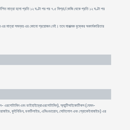
্দেশিত মাত্রা হলো প্রতি ১২ ঘণ্টা পর পর ৭.৫ মিগ্রা/কেজি থেকে প্রতি ১২ ঘণ্টা পর
ইসিন এর মাত্রা সমন্বয় এর কোনো প্রয়োজন নেই। তবে মারাত্মক বৃক্কের অকার্যকারিতার
যেমন- এরগোটামিন এবং ডাইহাইড্রোএরগোটামিন), অ্যান্টিসাইকোটিকস (যেমন-
াইসোপিরামাইড, কুইনিডিন, ডফটিলাইড, এমিওডারোন, সোটালোল এবং প্রোকেইনামাইড) এর