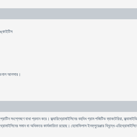
রঙ্কাইটিস
িওডেনাল আলসার।
,
প্রােটিন
সংশ্লেষণে
বাধা
প্রদান
করে
।
ক্ল্যারিথ্রোমাইসিনের
বহুবিধ
গ্রাম
পজিটিভ
ব্যাকটেরিয়া
ক্ল্যামাইডি
থ্রোমাইসিনের
সমান
বা
অধিকতর
কার্যকারিতা
রয়েছে
।
হেমােফিলাস
ইনফ্লুয়েঞ্জার
বিবুদ্ধে
এরিথ্রোমাইসিন