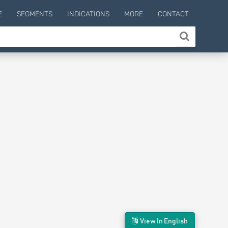
E
SEGMENTS
INDICATIONS
MORE
CONTACT
View In English