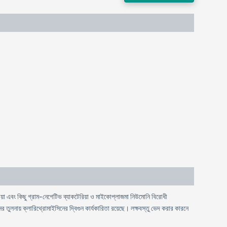
-
য়া
এবং
কিছু
গ্রাম
নেগেটিভ
ব্যাকটেরিয়া
ও
মাইকোপ্লাজমা
নিউমােনি
বিরােধী
ক্লারিথ্রোমাইসিনের
লক্ষবস্তু ভেদ করার
ের
তুলনায়
দ্বিগুন
কার্যকারিতা
রয়েছে
।
কারনে