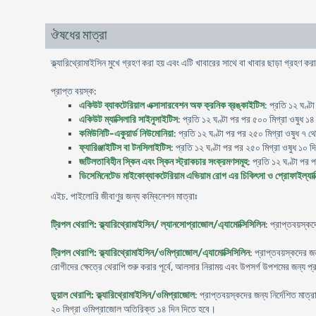
ঔষধের মাত্রা
ক্ল্যারিথ্রোমাইসিন মুখে গ্রহণ করা হয় এবং এটি খাবারের সাথে বা খাবার ছাড়া গ্রহণ ক
প্রাপ্ত বয়স্ক:
একিউট ব্যাকটেরিয়াল এক্সাসারবেশন অফ ক্রনিক ব্রঙ্কাইটিস
: প্রতি ১২ ঘণ্ট
একিউট ম্যাক্সিলারি সাইনুসাইটিস
: প্রতি ১২ ঘণ্টা পর পর ৫০০ মিগ্রা ওষুধ ১৪ 
কমিউনিটি-একুয়ার্ড নিউমোনিয়া
: প্রতি ১২ ঘণ্টা পর পর ২৫০ মিগ্রা ওষুধ ৭ থ
ফ্যারিঞ্জাইটিস বা টনসিলাইটিস
: প্রতি ১২ ঘণ্টা পর পর ২৫০ মিগ্রা ওষুধ ১০ দি
জটিলতাবিহীন স্কিন এবং স্কিন স্ট্রাকচার সংক্রমণসমূহ
: প্রতি ১২ ঘণ্টা পর 
ডিসেমিনেটেড মাইকোব্যাকটেরিয়াম এভিয়াম রোগ এর চিকিৎসা ও প্রোফাইল্যাক্
এইচ. পাইলোরি জীবাণুর জন্য কম্বিনেশন মাত্রাঃ
ট্রিপল থেরাপি:
ক্ল্যারিথ্রোমাইসিন/ ল্যানসোপ্রাজোল/এ্যামোক্সিসিলিন
: প্রাপ্তবয়স্ক
ট্রিপল থেরাপি: ক্ল্যারিথ্রোমাইসিন/ওমিপ্রাজোল/এ্যামোক্সিসিলিন
: প্রাপ্তবয়স্কদের 
রোগীদের ক্ষেত্রে থেরাপি শুরু করার পূর্বে, আলসার নিরাময় এবং উপসর্গ উপশমের জন্য
ডুয়াল থেরাপি: ক্ল্যারিথ্রোমাইসিন/ওমিপ্রাজোল
: প্রাপ্তবয়স্কদের জন্য নির্দেশিত মা
২০ মিগ্রা ওমিপ্রাজোল অতিরিক্ত ১৪ দিন দিতে হবে।