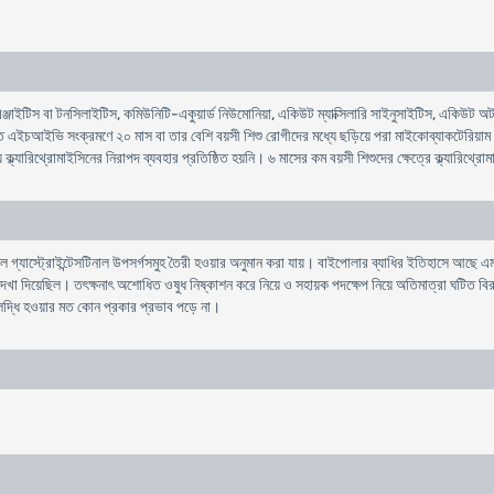
ারিঞ্জাইটিস বা টনসিলাইটিস, কমিউনিটি-একুয়ার্ড নিউমোনিয়া, একিউট ম্যাক্সিলারি সাইনুসাইটিস, একিউট অ
পরিণত এইচআইভি সংক্রমণে ২০ মাস বা তার বেশি বয়সী শিশু রোগীদের মধ্যে ছড়িয়ে পরা মাইকোব্যাকটেরিয়া
ল্যারিথ্রোমাইসিনের নিরাপদ ব্যবহার প্রতিষ্ঠিত হয়নি। ৬ মাসের কম বয়সী শিশুদের ক্ষেত্রে ক্ল্যারিথ্রোম
লে গ্যাস্ট্রোইন্টেসটিনাল উপসর্গসমুহ তৈরী হওয়ার অনুমান করা যায়। বাইপােলার ব্যাধির ইতিহাসে আছে 
 দেখা দিয়েছিল। তৎক্ষনাৎ অশােধিত ওষুধ নিষ্কাশন করে নিয়ে ও সহায়ক পদক্ষেপ নিয়ে অতিমাত্রা ঘটিত ব
লদ্ধি হওয়ার মত কোন প্রকার প্রভাব পড়ে না।