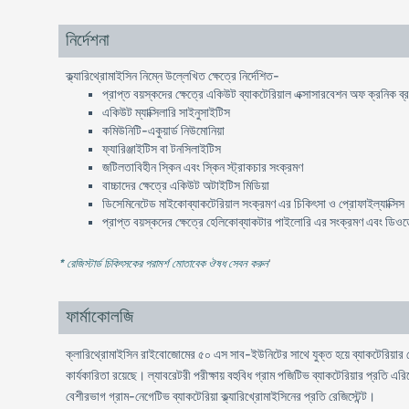
নির্দেশনা
ক্ল্যারিথ্রোমাইসিন নিম্নে উল্লেখিত ক্ষেত্রে নির্দেশিত-
প্রাপ্ত বয়স্কদের ক্ষেত্রে একিউট ব্যাকটেরিয়াল এক্সাসারবেশন অফ ক্রনিক ব্
একিউট ম্যাক্সিলারি সাইনুসাইটিস
কমিউনিটি-একুয়ার্ড নিউমোনিয়া
ফ্যারিঞ্জাইটিস বা টনসিলাইটিস
জটিলতাবিহীন স্কিন এবং স্কিন স্ট্রাকচার সংক্রমণ
বাচ্চাদের ক্ষেত্রে একিউট অটাইটিস মিডিয়া
ডিসেমিনেটেড মাইকোব্যাকটেরিয়াল সংক্রমণ এর চিকিৎসা ও প্রোফাইল্যাক্সিস
প্রাপ্ত বয়স্কদের ক্ষেত্রে হেলিকোব্যাকটার পাইলোরি এর সংক্রমণ এবং ড
* রেজিস্টার্ড চিকিৎসকের পরামর্শ মোতাবেক ঔষধ সেবন করুন
'
ফার্মাকোলজি
-
ক্লারিথ্রোমাইসিন
রাইবােজোমের
৫০
এস
সাব
ইউনিটের
সাথে
যুক্ত
হয়ে
ব্যাকটেরিয়ার
কার্যকারিতা
রয়েছে
।
ল্যাবরেটরী
পরীক্ষায়
বহুবিধ
গ্রাম
পজিটিভ
ব্যাকটেরিয়ার
প্রতি
এরি
-
বেশীরভাগ
গ্রাম
নেগেটিভ
ব্যাকটেরিয়া
ক্ল্যারিখ্রােমাইসিনের
প্রতি
রেজিস্টেন্ট।