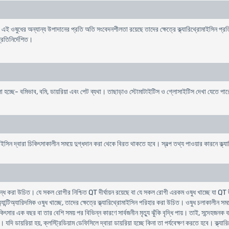
 বা এই ওষুধের অন্যান্য উপাদানের প্রতি অতি সংবেদনশীলতা রয়েছে তাদের ক্ষেত্রে ক্ল্যারিথ্রোমাইসিন প্
্রতিনির্দেশিত।
গুলাে হচ্ছে- বমিভাব, বমি, ডায়রিয়া এবং পেট ব্যথা। তাছাড়াও স্টোমাটাইটিস ও গ্লোসাইটিস দেখা যেতে পা
ইসিন দ্বারা চিকিৎসাকালীন সময়ে দুগ্ধদান করা থেকে বিরত থাকতে হবে। স্বল্প তথ্য পাওয়ার কারনে ক্ল্যারি
ন্ধ করা উচিত। যে সকল রোগীর নিশ্চিত QT দীর্ঘায়ন রয়েছে বা যে সকল রোগী এরকম ওষুধ খাচ্ছে যা QT দীর্ঘা
I অ্যান্টিঅ্যারিদমিক ওষুধ খাচ্ছে, তাদের ক্ষেত্রে ক্ল্যারিথ্রোমাইসিন পরিহার করা উচিত। ওষুধ চলাকালীন 
সার এক বছর বা তার বেশি সময় পর বিভিন্ন কারণে সার্বজনীন মৃত্যু ঝুঁকি বৃদ্ধি পায়। তাই, সন্দেহজনক ব
দি ডায়রিয়া হয়, ক্লস্ট্রিডিয়াম ডেফিসিলে দ্বারা ডায়রিয়া হচ্ছে কিনা তা পর্যবেক্ষণ করতে হবে। ক্ল্য