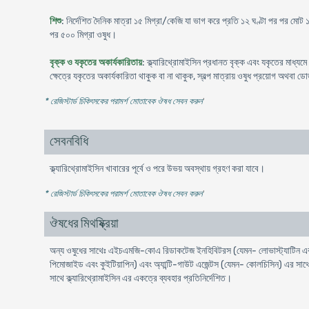
শিশু
: নির্দেশিত দৈনিক মাত্রা ১৫ মিগ্রা/কেজি যা ভাগ করে প্রতি ১২ ঘণ্টা পর পর মোট 
পর ৫০০ মিগ্রা ওষুধ।
বৃক্ক ও যকৃতের অকার্যকারিতায়
: ক্ল্যারিথ্রোমাইসিন প্রধানত বৃক্ক এবং যকৃতের মাধ্যম
ক্ষেত্রে যকৃতের অকার্যকারিতা থাকুক বা না থাকুক, স্বল্প মাত্রায় ওষুধ প্রয়োগ অথবা 
* রেজিস্টার্ড চিকিৎসকের পরামর্শ মোতাবেক ঔষধ সেবন করুন
'
সেবনবিধি
ক্ল্যারিথ্রোমাইসিন খাবারের পূর্বে ও পরে উভয় অবস্থায় গ্রহণ করা যাবে।
* রেজিস্টার্ড চিকিৎসকের পরামর্শ মোতাবেক ঔষধ সেবন করুন
'
ঔষধের মিথষ্ক্রিয়া
অন্য ওষুধের সাথেঃ এইচএমজি-কোএ রিডাকটেজ ইনহিবিটরস (যেমন- লোভাস্ট্যাটিন এবং 
পিমোজাইড এবং কুইটিয়াপিন) এবং অ্যান্টি-গাউট এজেন্টস (যেমন- কোলচিসিন) এর সাথ
সাথে ক্ল্যারিথ্রোমাইসিন এর একত্রে ব্যবহার প্রতিনির্দেশিত।