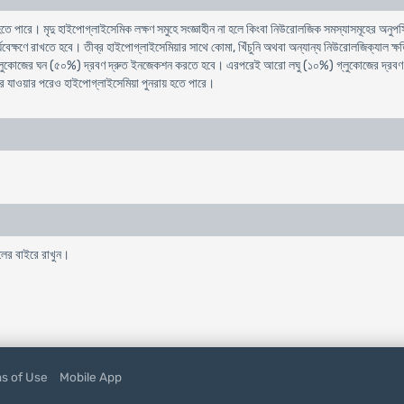
ে পারে। মৃদু হাইপোগ্লাইসেমিক লক্ষণ সমুহে সংজ্ঞাহীন না হলে কিংবা নিউরোলজিক সমস্যাসমূহের অনুপস্থি
ণ পর্যবেক্ষণে রাখতে হবে। তীব্র হাইপোগ্লাইসেমিয়ার সাথে কোমা, খিঁচুনি অথবা অন্যান্য নিউরোলজিক্যাল
য় গ্লুকোজের ঘন (৫০%) দ্রবণ দ্রুত ইনজেকশন করতে হবে। এরপরেই আরো লঘু (১০%) গ্লুকোজের দ্রবণ 
ে যাওয়ার পরেও হাইপোগ্লাইসেমিয়া পুনরায় হতে পারে।
লের বাইরে রাখুন।
s of Use
Mobile App