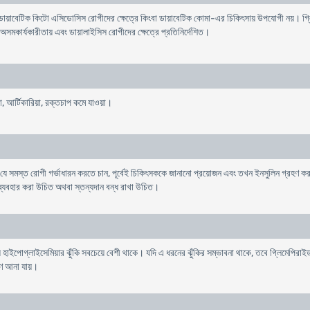
ডায়াবেটিক কিটো এসিডোসিস রোগীদের ক্ষেত্রে কিংবা ডায়াবেটিক কোমা-এর চিকিৎসায় উপযোগী নয়। গ
র অসমকার্যকারীতায় এবং ডায়ালাইসিস রোগীদের ক্ষেত্রে প্রতিনির্দেশিত।
যথা, আর্টিকারিয়া, রক্তচাপ কমে যাওয়া।
 যে সমস্ত রোগী গর্ভাধারন করতে চান, পূর্বেই চিকিৎসককে জানানো প্রয়োজন এবং তখন ইনসুলিন গ্রহণ ক
ধ ব্যবহার করা উচিত অথবা স্তন্যদান বন্ধ রাখা উচিত।
়ে হাইপোগ্লাইসেমিয়ার ঝুঁকি সবচেয়ে বেশী থাকে। যদি এ ধরনের ঝুঁকির সম্ভাবনা থাকে, তবে গ্লিমেপির
ণে আনা যায়।