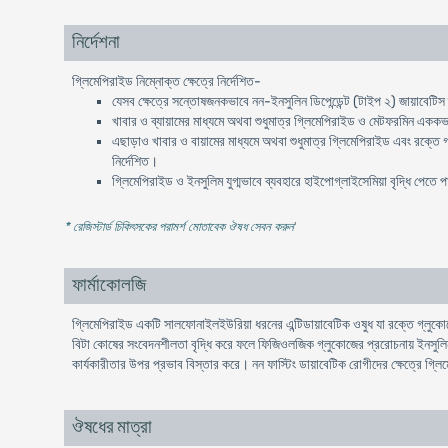
নির্দেশনা
গ্লিমেপিরাইড নিম্নোক্ত ক্ষেত্রে নির্দেশিত-
যেসব ক্ষেত্রে সন্তোষজনকভাবে নন-ইনসুলিন ডিপেন্ডেন্ট (টাইপ ২) জায়াবেটিস ম্য
খাবার ও ব্যায়ামের মাধ্যমে অথবা শুধুমাত্র গ্লিমেপিরাইড ও মেটফরমিন এককভা
এছাড়াও খাবার ও বায়ামের মাধ্যমে অথবা শুধুমাত্র গ্লিমেপিরাইড এবং রক্তে গ্
নির্দেশিত।
গ্লিমেপিরাইড ও ইনসুলিম যুগ্মভাবে ব্যবহারে হাইপোগ্লাইসেমিয়া বৃদ্ধি পেতে 
* রেজিস্টার্ড চিকিৎসকের পরামর্শ মোতাবেক ঔষধ সেবন করুন
'
ফার্মাকোলজি
গ্লিমেপিরাইড একটি সালফোনাইলইউরিয়া ধরনের এন্টিডায়াবেটিক ওষুধ যা রক্তে গ্লুকোজ
বিটা কোষের সংবেদনশীলতা বৃদ্ধি করে ফলে ফিজিওলজিক গ্লুকোজের প্ররোচনায় ইনসুলিন ন
কার্যকারীতার উপর প্রভাব বিস্তার করে। নন ফাস্টিং ডায়াবেটিক রোগীদের ক্ষেত্রে গ্লিম
ঔষধের মাত্রা