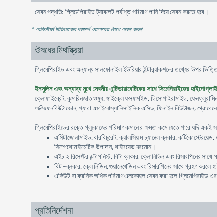
সেবন পদ্ধতি: গ্লিমেপিরাইড ট্যাবলেট পর্যাপ্ত পরিমাণ পানি দিয়ে সেবন করতে হবে।
* রেজিস্টার্ড চিকিৎসকের পরামর্শ মোতাবেক ঔষধ সেবন করুন
'
ঔষধের মিথষ্ক্রিয়া
গ্লিমেপিরাইড এবং অন্যান্য সালফোনাইল ইউরিয়ার ইন্টার‍্যাকশনের তথ্যের উপর ভিত্তি
ইনসুলিন এবং অন্যান্য মুখে সেবনীয় এন্টিডায়াবেটিকের সাথে সিমেপিরাইজের হাইপোগ্লাইস
ক্লোফাইব্রেট, কুমারিনজাত ওষুধ, সাইক্লোফসফমাইড, ডিসোপাইরামাইড, ফেনফ্লুরামিন, ফ
অক্সিফেনবিউটাজোন, প্যারা এমাইনোস্যালিসাইলিক এসিড, ফিনাইল বিউটাজন, প্রোবেনেস
গ্লিমেপিরাইডের রক্তে গ্লুকোজের পরিমাণ কমানোর ক্ষমতা কমে যেতে পারে যদি একই স
এসিটাজোলামাইড, বারবিচূরেট, ক্যালসিয়াম চ্যানেল ব্লকার, কর্টিকোস্টেরয়েড
সিম্পেথোমাইমেটিক উপাদান, থাইরয়েড হরমোন।
এইচ ২ রিসেপ্টর এন্টাগনিস্ট, বিটা ব্লকার, ক্লোনিডিন এবং রিসারপিনের সাথ
বিটা-ব্লকার, ক্লোনিডিন, গুয়ানেথেডিন এবং রিসারপিনের সাথে গ্রহণ করল
একিউট বা ক্রনিক অধিক পরিমাণ এলকোহল সেবন করা হলে গ্লিমেপিরাইড এর র
প্রতিনির্দেশনা