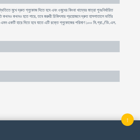
তিতে মুখে দ্রুত গ্লুকোজ দিতে হবে এবং ওষুধের কিংবা খাদ্যের মাত্রা পুনঃনির্ধারিত
 ক্ষতি কখনও কখনও হতে পারে, তবে জরুরী চিকিৎসার প্রয়োজনে দ্রুত হাসপাতালে ভর্তির
এমন একটি হারে দিতে হবে যাতে এটি রক্তে গ্লুকোজের পরিমাণ ১০০ মি.গ্রা./ডি.এল.
↑