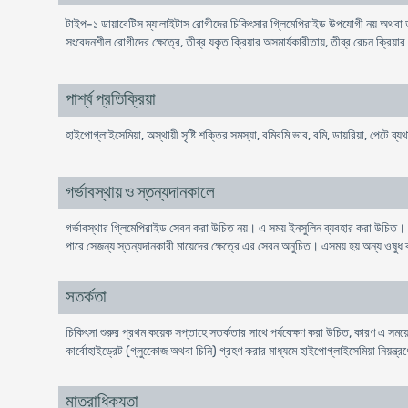
টাইপ-১ ডায়াবেটিস ম্যালাইটাস রোগীদের চিকিৎসার গ্লিমেপিরাইড উপযোগী নয় অথবা 
সংবেদনশীল রোগীদের ক্ষেত্রে, তীব্র যকৃত ক্রিয়ার অসমার্যকারীতায়, তীব্র রেচন ক্রিয়া
পার্শ্ব প্রতিক্রিয়া
হাইপোগ্লাইসেমিয়া, অস্থায়ী সৃষ্টি শক্তির সমস্যা, বমিবমি ভাব, বমি, ডায়রিয়া, পেটে ব্
গর্ভাবস্থায় ও স্তন্যদানকালে
গর্ভাবস্থার গ্লিমেপিরাইড সেবন করা উচিত নয়। এ সময় ইনসুলিন ব্যবহার করা উচিত।
পারে সেজন্য স্তন্যদানকারী মায়েদের ক্ষেত্রে এর সেবন অনুচিত। এসময় হয় অন্য ওষু
সতর্কতা
চিকিৎসা শুরুর প্রথম কয়েক সপ্তাহে সতর্কতার সাথে পর্যবেক্ষণ করা উচিত, কারণ এ সময
কার্বোহাইড্রেট (গ্লুকোেজ অথবা চিনি) গ্রহণ করার মাধ্যমে হাইপোগ্লাইসেমিয়া নিয়ন্ত্র
মাত্রাধিক্যতা