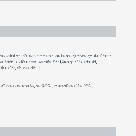
ড, এনাবোলিক স্টেরয়েড এবং পরুষ সেক্স হরমোন, এজাপ্রোপাজন, ক্লোরামফেনিক্যাল,
ইনহিবিটর, মাইকোনাজল, অক্সপেন্টিফাইলিন (উচ্চমাত্রায় শিরায় প্রয়োগ)
াইটোকোয়ালিন, ট্রোফসফামাইড।
, ইস্ট্রোজেন, ফেনোথায়াজিন, ফেনাইটোইন, প্রোজেস্টোজেন, রিফামপিসিন,