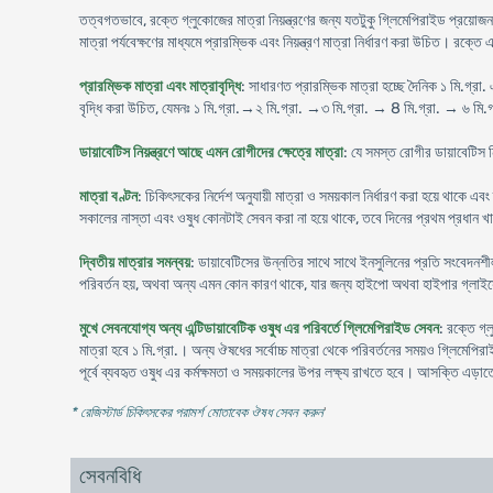
তত্বগতভাবে, রক্তে গ্লুকোজের মাত্রা নিয়ন্ত্রণের জন্য যতটুকু গ্লিমেপিরাইড প্রয়োজন,
মাত্রা পর্যবেক্ষণের মাধ্যমে প্রারম্ভিক এবং নিয়ন্ত্রণ মাত্রা নির্ধারণ করা উচিত। রক্তে এ
প্রারম্ভিক মাত্রা এবং মাত্রাবৃদ্ধি
: সাধারণত প্রারম্ভিক মাত্রা হচ্ছে দৈনিক ১ মি.গ্রা.
বৃদ্ধি করা উচিত, যেমনঃ ১ মি.গ্রা.→২ মি.গ্রা. →৩ মি.গ্রা. → 8 মি.গ্রা. → ৬ মি.
ডায়াবেটিস নিয়ন্ত্রণে আছে এমন রোগীদের ক্ষেত্রে মাত্রা
: যে সমস্ত রোগীর ডায়াবেটিস নি
মাত্রা বণ্টন
: চিকিৎসকের নির্দেশ অনুযায়ী মাত্রা ও সময়কাল নির্ধারণ করা হয়ে থাকে 
সকালের নাস্তা এবং ওষুধ কোনটাই সেবন করা না হয়ে থাকে, তবে দিনের প্রথম প্রধান খ
দ্বিতীয় মাত্রার সমন্বয়
: ডায়াবেটিসের উন্নতির সাথে সাথে ইনসুলিনের প্রতি সংবেদন
পরিবর্তন হয়, অথবা অন্য এমন কোন কারণ থাকে, যার জন্য হাইপো অথবা হাইপার গ্লাইসে
মুখে সেবনযোগ্য অন্য এন্টিডায়াবেটিক ওষুধ এর পরিবর্তে গ্লিমেপিরাইড সেবন
: রক্তে গ্
মাত্রা হবে ১ মি.গ্রা.। অন্য ঔষধের সর্বোচ্চ মাত্রা থেকে পরিবর্তনের সময়ও গ্লিমেপিরাই
পূর্বে ব্যবহৃত ওষুধ এর কর্মক্ষমতা ও সময়কালের উপর লক্ষ্য রাখতে হবে। আসক্তি এড়া
* রেজিস্টার্ড চিকিৎসকের পরামর্শ মোতাবেক ঔষধ সেবন করুন
'
সেবনবিধি