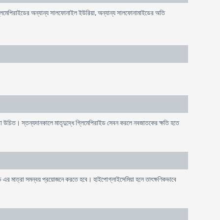
্লিমেপিরাইডের অন্যান্য সালফোনাইল ইউরিয়া, অন্যান্য সালফোনামাইডের অতি
রা উচিত। স্তন্যদানকালে মাতৃদুদ্ধে গ্লিমেপিরাইড সেবন করলে নবজাতকের ক্ষতি হতে
াইড এর মাত্রা সমন্বয় প্রয়োজনে করতে হবে। হাইপোগ্লাইসেমিয়া হলে তাৎক্ষণিকভাবে