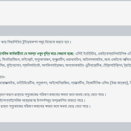
 করে নিম্নলিখিত ইন্টার‍্যাকশন সমূহ বিবেচনা করতে হবে।
েমিক কার্যকারীতা যে সমস্ত ওষুধ বৃদ্ধি করে সেগুলো হচ্ছে
: এসিই ইনহিবিটর, এমাইনোস্যালিসাইলিক এসি
িনাইরামিডল, ফাইব্রেট, ফ্লুকোনাজল, ফ্লুক্সেটিন, গুয়ানথেডিন, আইফসফামাইড, মনো এমাইনো অক্সিডেজ 
িড, কুইনোলোন, স্যালিসাইলেট, সালফিনপাইরাজন, সালফোনামাইড এন্টিবায়োটিক, টেট্রাসাইক্লিন, ট্র
াথে-
, ডায়াজক্সাইড, ডাইইউরেটিক, গ্লুকাগন, আইসোনিয়াজিড, ল্যাক্সেটিভ, নিকোটিনিক এসিড (উচ্চ মাত্রায়)
ে গ্রহণ করলে রক্তের গ্লুকোজের পরিমাণ কমানোর ক্ষমতা কমে অথবা বেড়ে যেতে পারে।
ে হাইপোগ্লাইসেমিক আক্রমণের উপসর্গসমূহ অপ্রকাশিত থাকতে পারে।
ক্তে গ্লুকোজের পরিমাণ কমানোর ক্ষমতা কমে অথবা বেড়ে যেতে পারে।