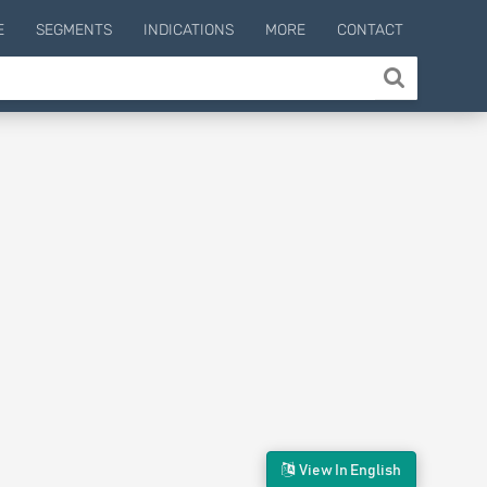
E
SEGMENTS
INDICATIONS
MORE
CONTACT
View In English