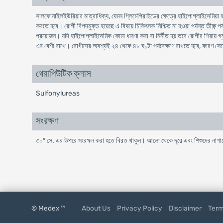
সালফোনাইলইউরিয়ার মাত্রাধিক্য, যেমন গ্লিমেপিরাইডের ক্ষেত্রে হাইপোগ্লাইসেমিয়া হত
করতে হবে। রোগী বিপদমুক্ত হয়েছে এ বিষয়ে চিকিৎসক নিশ্চিত না হওয়া পর্যন্ত তীক্ষ্
প্রয়োজন। যদি হাইপোগ্লাইসেমিক কোমা ধারণা করা বা নির্নীত হয় তবে রোগীর শিরা
এর বেশী রাখে। রোগীদের অবশ্যই ২৪ থেকে ৪৮ ঘণ্টা পর্যবেক্ষণে রাখতে হবে, কারণ সের
থেরাপিউটিক ক্লাস
Sulfonylureas
সংরক্ষণ
৩০° সে. এর উপরে সংরক্ষন করা হতে বিরত থাকুন। আলো থেকে দূরে এবং শিশুদের নাগা
© Medex ™
About Us
Privacy Policy
Disclaimer
Term