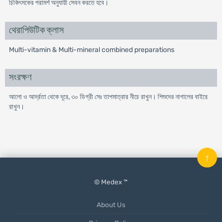
চিকিৎসকের পরামর্শ অনুযায়ী সেবন করতে হবে।
থেরাপিউটিক ক্লাস
Multi-vitamin & Multi-mineral combined preparations
সংরক্ষণ
আলো ও আর্দ্রতা থেকে দূরে, ৩০ ডিগ্রী সেঃ তাপমাত্রার নীচে রাখুন। শিশুদের নাগালের বাইরে
রাখুন।
↑
© Medex ™
About Us