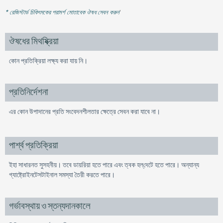
* রেজিস্টার্ড চিকিৎসকের পরামর্শ মোতাবেক ঔষধ সেবন করুন
'
ঔষধের মিথষ্ক্রিয়া
কোন প্রতিক্রিয়া লক্ষ্য করা যায় নি।
প্রতিনির্দেশনা
এর কোন উপাদানের প্রতি সংবেদনশীলতার ক্ষেত্রে সেবন করা যাবে না।
পার্শ্ব প্রতিক্রিয়া
ইহা সাধারনত সুসহনীয়। তবে ডায়রিয়া হতে পারে এবং ত্বক হল্‌দেটে হতে পারে। অন্যান্য
গ্যাষ্ট্রোইনটেসটাইনাল সমস্যা তৈরী করতে পারে।
গর্ভাবস্থায় ও স্তন্যদানকালে