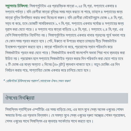
স্থুলতার চিকিৎসা
: সিমাগ্লুটাইড এর প্রারম্ভিক মাত্রা ০.২৫ মি.গ্রা. সপ্তাহে একবার ৪
সপ্তাহ পর্যন্ত। যদি রোগীরা মাত্রা বৃদ্ধির সময় সহ্য করতে না পারে, তাহলে ৪ সপ্তাহের জন্য
মাত্রা বৃদ্ধি বিলম্বিত করার কথা বিবেচনা করুন। যদি রোগীরা মেইনটেন্যান্স ডোজ ২.৪ মি.গ্রা.
সহ্য না করে, তবে ডোজটি সাময়িকভাবে ১.৭ মি.গ্রা. সপ্তাহে একবার সর্বোচ্চ ৪ সপ্তাহের জন্য
হ্রাস করা যেতে পারে। ৪ সপ্তাহ পরে মাত্রা বাড়িয়ে ২.৪ মি.গ্রা.। সপ্তাহে ২.৪ মি.গ্রা. এর
বেশি সিমাগ্লটাইড নির্দেশিত নয়। সিমাপ্লুটাইড সপ্তাহে একবার খাবার গ্রহনের পূর্বে অথবা পরে
যে কোন সময় গ্রহন করতে হবে। পেট, উরুতে বা উপরের বাহুতে চামড়ার নীচে সিমাগুটাইড
ইনজেশন প্রয়োগ করতে হবে। মাত্রা পরিবর্তন না করে, প্রয়োগের স্থান পরিবর্তন করে
সিমাগুটাইড গ্রহন করা যেতে পারে। সিমাগুটাইড কখনই মাংসপেশি অথবা শিরা পথে ব্যবহার করা
উচিত নয়। প্রয়োজন হলে সপ্তাহে সিমাগুটাইড গ্রহন করার দিন পরিবর্তন করা যেতে পারে তবে
২ টি ডোজ এর মধ্যে অন্তত ২ দিনের (৪৮ ঘন্টা) ব্যবধান থাকতে হবে। নতুন ডোজিং এর দিন
নির্বাচন করার পরে, সাপ্তাহিত ডোজ একবার করে চালিয়ে যেতে হবে।
* রেজিস্টার্ড চিকিৎসকের পরামর্শ মোতাবেক ঔষধ সেবন করুন
'
ঔষধের মিথষ্ক্রিয়া
সিমাস্লিম গ্যাস্ট্রিক এম্পটিয়িং এর সময় বাড়িয়ে দেয়, এর ফলে মুখে সেব্য অনেক ওষুধের শোষন
ক্ষমতার উপর এর প্রভাব বিদ্যমান। যে সমস্ত মুখে সেব্য ওষুধের দ্রুত অস্ত্রের শোষন প্রয়োজন,
সেসব ওষুধের সাথে সিমাস্লিম এর ব্যবহার সতর্কতার সাথে করতে হবে।