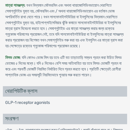
মাত্রা সামঞ্জস্য
: যখন বিদ্যমান মেটফরমিন এবং অথবা থায়াজোলিডিনডায়োন থেরাপিতে
সেমাগ্লুটাইড যুক্ত হয়, মেটফরমিন এবং / অথবা থায়াজোলিডিনডায়োন এর বর্তমান ডোজ
অপরিবর্তিত রাখা যেতে পারে। যখন সালফোনাইলইউরিয়া বা ইনসুলিনের বিদ্যমান থেরাপিতে
সেমাগ্লুটাইড যুক্ত হয়, হাইপোগ্লাইসেমিয়ার ঝুঁকি কমাতে সালফোনাইলইউরিয়া বা ইনসুলিনের
মাত্রা হ্রাস বিবেচনা করতে হবে। সেমাগ্লুটাইড এর মাত্রা সামঞ্জস্য করার জন্য রক্তের
গ্লুকোজ পরিমাপের প্রয়োজন নেই, তবে যদি সালফোনাইলইউরিয়া বা ইনসুলিনের মাত্রা সামঞ্জস্য
করার প্রয়োজন হয় বিশেষত যখন সেমাগ্লুটাইড শুরু করা হয় এবং ইনসুলিন এর মাত্রা হ্রাস করা
হয় সেক্ষেত্রে রক্তের গ্লুকোজ পরিমাপের প্রয়োজন রয়েছে।
মিসড ডোজ
: যদি কোনও ডোজ মিস হয় তবে এটি যত তাড়াতাড়ি সম্ভব গ্রহন করা উচিত মিসড
ডোজের ৫ দিনের মধ্যে। যদি ৫ দিনেরও বেশি সময় অতিবাহিত হয় তবে মিসড ডোজটি গ্রহন না
করে এবং পরবর্তী ডোজটি নিয়মিত নির্ধারিত দিনে গ্রহন করতে হবে। প্রতিটি ক্ষেত্রেই রোগীরা
সাপ্তাহিক ডোজ এর সময়সূচী নিয়মিতভাবে পুনরায় শুরু করতে পারেন।
থেরাপিউটিক ক্লাস
GLP-1 receptor agonists
সংরক্ষণ