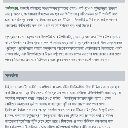
গর্ভবস্থায়
: গর্ভবতী মহিলাদের মধ্যে সিমাপ্লুটাইডের কোনও পর্যাপ্ত এবং সুনিয়ন্ত্রিত গবেষণা
নেই। অতএব, গর্ভাবস্থায় সিমাজেন ব্যবহার করা উচিত নয়। যদি একজন রোগী গর্ভবতী হতে
চায়, বা গর্ভাবস্থা দেখা দেয়, সিমাজেন বন্ধ করা উচিত। সিমাগুটাইড দীর্ঘ হাফ-লাইফ কারণে
পরিকল্পিত গর্ভাবস্থার কমপক্ষে ২ মাস আগে সিমাজেন বন্ধ করা উচিত।
স্তন্যদানকালে
: মানুষের দুধে সিমাগুটাইডের উপস্থিতি, বুকের দুধ খাওয়ানো শিশুর উপর প্রভাব
বা দুধ উৎপাদনের উপর প্রভাব সম্পর্কে কোনও তথ্য নেই। স্তন্যপান করানো শিশুর মধ্যে গুরুতর
প্রতিকূল প্রতিক্রিয়ার অজানা সম্ভাবনার কারণে সালকাপ্রোজেট সোডিয়াম যা সিমাজেনের একটি
শোষণ বর্ধক, এবং সিমাগুটাইডের বিকল্প ফর্মুলেশন, যা স্তন্যপান করানোর সময় ব্যবহার করা যেতে
পারে। সিমাজেন এর সাথে চিকিৎসার সময় বুকের দুধ খাওয়ানোর পরামর্শ দেওয়া হয় না।
সতর্কতা
টাইপ ১ ডায়াবেটিস মেলিটাস রোগীদের বা ডায়াবেটিক কিটোএসিডোসিস চিকিত্সার জন্য ব্যবহার
করা উচিত নয়। ড্রাইভিং এবং মেশিন ব্যবহার করার সময় রোগীদের হাইপোগ্লাইসেমিয়া এড়াতে
সতর্কতা অবলম্বন করার পরামর্শ দেওয়া উচিত। সিমাস্লিম হৃদস্পন্দন বৃদ্ধি ঘটায়। যেসব
রোগীদের হৃদযন্ত্রের দুর্বলতা রয়েছে যা হৃদস্পন্দন বৃদ্ধির ফলে খারাপ হতে পারে যেমন
ট্যাকিয়াররিথমিয়াস তাদের ক্ষেত্রে সতর্কতা অবলম্বন করা উচিত। ইনসুলিন সিক্রেট্যাগগ
(যেমন, সালফোনাইলুরিয়াস) বা ইনসুলিনের সাথে সিমাধুটাইড দিয়ে চিকিৎসা করা রোগীদের
হাইপোগ্লাইসেমিয়ার ঝুঁকি বেড়ে যেতে পারে। সিমাজেন এর সাথে চিকিৎসা শুরু করার সময়
সিক্রেট্যাগগ বা ইনসুলিনের ডোজ কমিয়ে হাইপোগ্লাইসেমিয়ার ঝুঁকি কমানো যেতে পারে।