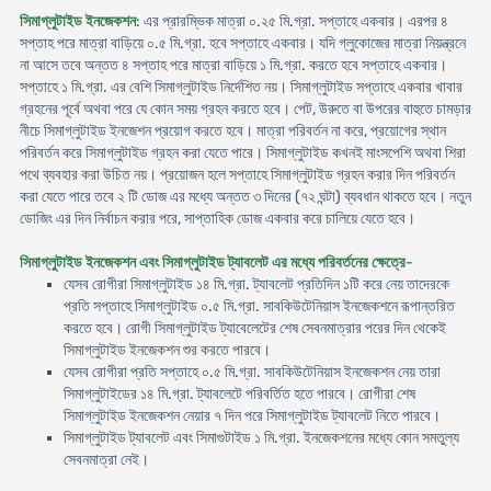
সিমাগ্লুটাইড ইনজেকশন
: এর প্রারম্ভিক মাত্রা ০.২৫ মি.গ্রা. সপ্তাহে একবার। এরপর ৪
সপ্তাহ পরে মাত্রা বাড়িয়ে ০.৫ মি.গ্রা. হবে সপ্তাহে একবার। যদি গ্লুকোজের মাত্রা নিয়ন্ত্রনে
না আসে তবে অন্তত ৪ সপ্তাহ পরে মাত্রা বাড়িয়ে ১ মি.গ্রা. করতে হবে সপ্তাহে একবার।
সপ্তাহে ১ মি.গ্রা. এর বেশি সিমাগ্লুটাইড নির্দেশিত নয়। সিমাগ্লুটাইড সপ্তাহে একবার খাবার
গ্রহনের পূর্বে অথবা পরে যে কোন সময় গ্রহন করতে হবে। পেট, উরুতে বা উপরের বাহুতে চামড়ার
নীচে সিমাগ্লুটাইড ইনজেশন প্রয়োগ করতে হবে। মাত্রা পরিবর্তন না করে, প্রয়োগের স্থান
পরিবর্তন করে সিমাগ্লুটাইড গ্রহন করা যেতে পারে। সিমাগ্লুটাইড কখনই মাংসপেশি অথবা শিরা
পথে ব্যবহার করা উচিত নয়। প্রয়োজন হলে সপ্তাহে সিমাগ্লুটাইড গ্রহন করার দিন পরিবর্তন
করা যেতে পারে তবে ২ টি ডোজ এর মধ্যে অন্তত ৩ দিনের (৭২ ঘন্টা) ব্যবধান থাকতে হবে। নতুন
ডোজিং এর দিন নির্বাচন করার পরে, সাপ্তাহিক ডোজ একবার করে চালিয়ে যেতে হবে।
সিমাগ্লুটাইড ইনজেকশন এবং সিমাগ্লুটাইড ট্যাবলেট এর মধ্যে পরিবর্তনের ক্ষেত্রে
-
যেসব রোগীরা সিমাগ্লুটাইড ১৪ মি.গ্রা. ট্যাবলেট প্রতিদিন ১টি করে নেয় তাদেরকে
প্রতি সপ্তাহে সিমাগ্লুটাইড ০.৫ মি.গ্রা. সাবকিউটেনিয়াস ইনজেকশনে রূপান্তরিত
করতে হবে। রোগী সিমাগ্লুটাইড ট্যাবেলেটের শেষ সেবনমাত্রার পরের দিন থেকেই
সিমাগ্লুটাইড ইনজেকশন শুর করতে পারবে।
যেসব রোগীরা প্রতি সপ্তাহে ০.৫ মি.গ্রা. সাবকিউটেনিয়াস ইনজেকশন নেয় তারা
সিমাগ্লুটাইডের ১৪ মি.গ্রা. ট্যাবলেটে পরিবর্তিত হতে পারবে। রোগীরা শেষ
সিমাগ্লুটাইড ইনজেকশন নেয়ার ৭ দিন পরে সিমাগ্লুটাইড ট্যাবলেট নিতে পারবে।
সিমাগ্লুটাইড ট্যাবলেট এবং সিমাগুটাইড ১ মি.গ্রা. ইনজেকশনের মধ্যে কোন সমতুল্য
সেবনমাত্রা নেই।