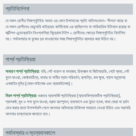
প্রতিনির্দেশনা
যে সকল রোগীর সিমাগ্লুটাইড অথবা এর কোন উপাদানের প্রতি অতিসংবেদন- শীলতা আছে বা
যে সকল রোগীদের মেডুলারি থাইরয়েড কার্সিনোমা এর ব্যক্তিগত বা পারিবারিক ইতিহাস রয়েছে বা
মাল্টিপল এন্ডোক্রাইন নিওপ্লাসিয়া সিন্ড্রোম টাইপ ২ রোগীদের ক্ষেত্রে সিমাগ্লুটাইড নির্দেশিত
নয়। গর্ভাবস্থায় বা বুকের দুধ খাওয়ানোর সময় সিমাগ্লুটাইড ব্যবহার করা উচিত নয়।
পার্শ্ব প্রতিক্রিয়া
সাধারণ পার্শ্ব প্রতিক্রিয়া
: বমি, পেট খারাপ বা বদহজম, রিফ্লাক্স বা জিইআরডি, পেটে ব্যথা, পেট
ফুলে যাওয়া, কোষ্ঠকাঠিন্য, খাবার বা পানীর স্বাদ পরিবর্তন, ক্লান্তি, কম ক্ষুধা, গ্যাস অগ্ন্যাশয়
এনজাইম বৃদ্ধি (যেমন লাইপেজ এবং অ্যামাইলেজ)।
বিরল পার্শ্ব প্রতিক্রিয়া
: গুরুতর অ্যালার্জি প্রতিক্রিয়া (অ্যানাফিল্যাকটিক প্রতিক্রিয়া),
শ্বাসকষ্ট, মুখ ও গলা ফুলে যাওয়া, দ্রুত হৃদস্পন্দন, ফ্যাকাশে এবং ঠান্ডা ত্বক, মাথা ঘোরা বা দুর্বল
বোধ করার মতো উপসর্গগুলি পেলে আপনার অবিলম্বে চিকিৎসা সহায়তা নেওয়া উচিত এবং সরাসরি
আপনার ডাক্তারকে জানাতে হবে।
গর্ভাবস্থায় ও স্তন্যদানকালে