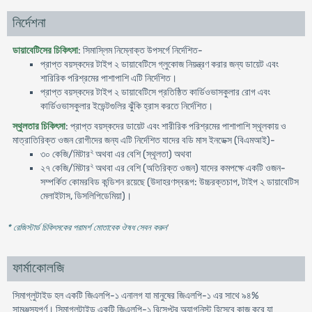
নির্দেশনা
ডায়াবেটিসের চিকিৎসা
: সিমাস্লিম নিম্নোক্ত উপসর্গে নির্দেশিত-
প্রাপ্ত বয়স্কদের টাইপ ২ ডায়াবেটিসে গ্লুকোজ নিয়ন্ত্রণ করার জন্য ডায়েট এবং
শারিরিক পরিশ্রমের পাশাপাশি এটি নির্দেশিত।
প্রাপ্ত বয়স্কদের টাইপ ২ ডায়াবেটিসে প্রতিষ্ঠিত কার্ডিওভাসকুলার রোগ এবং
কার্ডিওভাসকুলার ইভেন্টগুলির ঝুঁকি হ্রাস করতে নির্দেশিত।
স্থুলতার চিকিৎসা
: প্রাপ্ত বয়স্কদের ডায়েট এবং শারীরিক পরিশ্রমের পাশাপাশি স্থূলকায় ও
মাত্রাতিরিক্ত ওজন রোগীদের জন্য এটি নির্দেশিত যাদের বডি মাস ইনডেক্স (বিএমআই)-
২
৩০ কেজি/মিটার
অথবা এর বেশি (স্থূলতা) অথবা
২
২৭ কেজি/মিটার
অথবা এর বেশি (অতিরিক্ত ওজন) যাদের কমপক্ষে একটি ওজন-
সম্পর্কিত কোমরবিড কন্ডিশন রয়েছে (উদাহরণস্বরূপ: উচ্চরক্তচাপ, টাইপ ২ ডায়াবেটিস
মেলাইটাস, ডিসলিপিডেমিয়া)।
* রেজিস্টার্ড চিকিৎসকের পরামর্শ মোতাবেক ঔষধ সেবন করুন
'
ফার্মাকোলজি
সিমাগ্লুটাইড হল একটি জিএলপি-১ এনালগ যা মানুষের জিএলপি-১ এর সাথে ৯৪%
সামঞ্জস্যপূর্ণ। সিমাগ্লুটাইড একটি জিএলপি-১ রিসেপ্টর অ্যাগনিস্ট হিসেবে কাজ করে যা