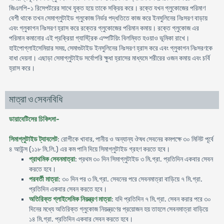
জিএলপি-১ রিসেপটরের সাথে যুক্ত হয়ে তাকে সক্রিয় করে। রক্তে যখন গ্লুকোজের পরিমাণ
বেশী থাকে তখন সেমাগ্লুটাইড গ্লুকোজ নির্ভর পদ্ধতিতে কাজ করে ইনসুলিনের নিঃসরণ বাড়ায়
এবং গ্লুকাগন নিঃসরণ হ্রাস করে রক্তের গ্লুকোজের পরিমান কমায়। রক্তে গ্লুকোজ এর
পরিমান কমানোর এই প্রক্রিয়া গ্যাস্ট্রিক এম্পটিয়িং বিলম্বিত হওয়াও ভূমিকা রাখে।
হাইপোগ্লাইসেমিয়ার সময়, সেমাগুটাইড ইনসুলিনের নিঃসরণ হ্রাস করে এবং গ্লুকাগন নিঃসরণকে
বাধা দেয়না। এছাড়া সেমাগ্লুটাইড সর্বোপরি ক্ষুধা হ্রাসের মাধ্যমে শরীরের ওজন কমায় এবং চর্বি
হ্রাস করে।
মাত্রা ও সেবনবিধি
ডায়াবেটিসের চিকিৎসা-
সিমাগ্লুটাইড ট্যাবলেট
: রোগীকে খাবার, পানীয় ও অন্যান্য ঔষধ সেবনের কমপক্ষে ৩০ মিনিট পূর্বে
৪ আউন্স (১১৮ মি.লি.) এর কম পানি দিয়ে সিমাগ্লুটাইড গ্রহণ করতে হবে।
প্রাথমিক সেবনমাত্রা
: প্রথম ৩০ দিন সিমাগ্লুটাইড ৩ মি.গ্রা. প্রতিদিন একবার সেবন
করতে হবে।
পরবর্তী মাত্রা
: ৩০ দিন পর ৩ মি.গ্রা. সেবনের পরে সেবনমাত্রা বাড়িয়ে ৭ মি.গ্রা.
প্রতিদিন একবার সেবন করতে হবে।
অতিরিক্ত গ্লাইসেমিক নিয়ন্ত্রণ মাত্রা
: যদি প্রতিদিন ৭ মি.গ্রা. সেবন করার পরে ৩০
দিনের মধ্যে অতিরিক্ত গ্লুকোজ নিয়ন্ত্রণের প্রয়োজন হয় তাহলে সেবনমাত্রা বাড়িয়ে
১৪ মি.গ্রা. প্রতিদিন একবার সেবন করতে হবে।