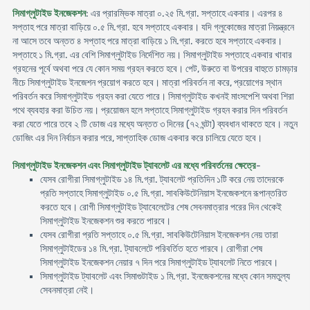
সিমাগ্লুটাইড ইনজেকশন
: এর প্রারম্ভিক মাত্রা ০.২৫ মি.গ্রা. সপ্তাহে একবার। এরপর ৪
সপ্তাহ পরে মাত্রা বাড়িয়ে ০.৫ মি.গ্রা. হবে সপ্তাহে একবার। যদি গ্লুকোজের মাত্রা নিয়ন্ত্রনে
না আসে তবে অন্তত ৪ সপ্তাহ পরে মাত্রা বাড়িয়ে ১ মি.গ্রা. করতে হবে সপ্তাহে একবার।
সপ্তাহে ১ মি.গ্রা. এর বেশি সিমাগ্লুটাইড নির্দেশিত নয়। সিমাগ্লুটাইড সপ্তাহে একবার খাবার
গ্রহনের পূর্বে অথবা পরে যে কোন সময় গ্রহন করতে হবে। পেট, উরুতে বা উপরের বাহুতে চামড়ার
নীচে সিমাগ্লুটাইড ইনজেশন প্রয়োগ করতে হবে। মাত্রা পরিবর্তন না করে, প্রয়োগের স্থান
পরিবর্তন করে সিমাগ্লুটাইড গ্রহন করা যেতে পারে। সিমাগ্লুটাইড কখনই মাংসপেশি অথবা শিরা
পথে ব্যবহার করা উচিত নয়। প্রয়োজন হলে সপ্তাহে সিমাগ্লুটাইড গ্রহন করার দিন পরিবর্তন
করা যেতে পারে তবে ২ টি ডোজ এর মধ্যে অন্তত ৩ দিনের (৭২ ঘন্টা) ব্যবধান থাকতে হবে। নতুন
ডোজিং এর দিন নির্বাচন করার পরে, সাপ্তাহিক ডোজ একবার করে চালিয়ে যেতে হবে।
সিমাগ্লুটাইড ইনজেকশন এবং সিমাগ্লুটাইড ট্যাবলেট এর মধ্যে পরিবর্তনের ক্ষেত্রে
-
যেসব রোগীরা সিমাগ্লুটাইড ১৪ মি.গ্রা. ট্যাবলেট প্রতিদিন ১টি করে নেয় তাদেরকে
প্রতি সপ্তাহে সিমাগ্লুটাইড ০.৫ মি.গ্রা. সাবকিউটেনিয়াস ইনজেকশনে রূপান্তরিত
করতে হবে। রোগী সিমাগ্লুটাইড ট্যাবেলেটের শেষ সেবনমাত্রার পরের দিন থেকেই
সিমাগ্লুটাইড ইনজেকশন শুর করতে পারবে।
যেসব রোগীরা প্রতি সপ্তাহে ০.৫ মি.গ্রা. সাবকিউটেনিয়াস ইনজেকশন নেয় তারা
সিমাগ্লুটাইডের ১৪ মি.গ্রা. ট্যাবলেটে পরিবর্তিত হতে পারবে। রোগীরা শেষ
সিমাগ্লুটাইড ইনজেকশন নেয়ার ৭ দিন পরে সিমাগ্লুটাইড ট্যাবলেট নিতে পারবে।
সিমাগ্লুটাইড ট্যাবলেট এবং সিমাগুটাইড ১ মি.গ্রা. ইনজেকশনের মধ্যে কোন সমতুল্য
সেবনমাত্রা নেই।