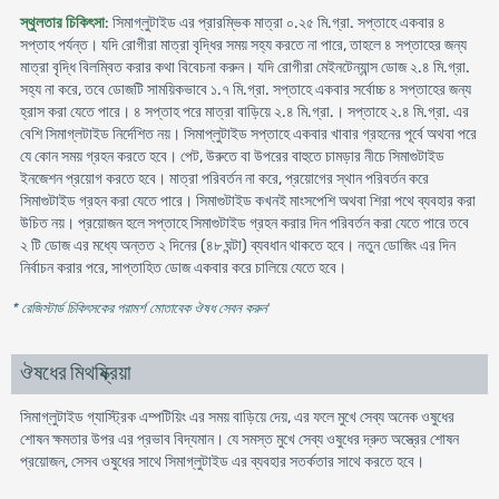
স্থুলতার চিকিৎসা
: সিমাগ্লুটাইড এর প্রারম্ভিক মাত্রা ০.২৫ মি.গ্রা. সপ্তাহে একবার ৪
সপ্তাহ পর্যন্ত। যদি রোগীরা মাত্রা বৃদ্ধির সময় সহ্য করতে না পারে, তাহলে ৪ সপ্তাহের জন্য
মাত্রা বৃদ্ধি বিলম্বিত করার কথা বিবেচনা করুন। যদি রোগীরা মেইনটেন্যান্স ডোজ ২.৪ মি.গ্রা.
সহ্য না করে, তবে ডোজটি সাময়িকভাবে ১.৭ মি.গ্রা. সপ্তাহে একবার সর্বোচ্চ ৪ সপ্তাহের জন্য
হ্রাস করা যেতে পারে। ৪ সপ্তাহ পরে মাত্রা বাড়িয়ে ২.৪ মি.গ্রা.। সপ্তাহে ২.৪ মি.গ্রা. এর
বেশি সিমাগ্লটাইড নির্দেশিত নয়। সিমাপ্লুটাইড সপ্তাহে একবার খাবার গ্রহনের পূর্বে অথবা পরে
যে কোন সময় গ্রহন করতে হবে। পেট, উরুতে বা উপরের বাহুতে চামড়ার নীচে সিমাগুটাইড
ইনজেশন প্রয়োগ করতে হবে। মাত্রা পরিবর্তন না করে, প্রয়োগের স্থান পরিবর্তন করে
সিমাগুটাইড গ্রহন করা যেতে পারে। সিমাগুটাইড কখনই মাংসপেশি অথবা শিরা পথে ব্যবহার করা
উচিত নয়। প্রয়োজন হলে সপ্তাহে সিমাগুটাইড গ্রহন করার দিন পরিবর্তন করা যেতে পারে তবে
২ টি ডোজ এর মধ্যে অন্তত ২ দিনের (৪৮ ঘন্টা) ব্যবধান থাকতে হবে। নতুন ডোজিং এর দিন
নির্বাচন করার পরে, সাপ্তাহিত ডোজ একবার করে চালিয়ে যেতে হবে।
* রেজিস্টার্ড চিকিৎসকের পরামর্শ মোতাবেক ঔষধ সেবন করুন
'
ঔষধের মিথষ্ক্রিয়া
সিমাগ্লুটাইড গ্যাস্ট্রিক এম্পটিয়িং এর সময় বাড়িয়ে দেয়, এর ফলে মুখে সেব্য অনেক ওষুধের
শোষন ক্ষমতার উপর এর প্রভাব বিদ্যমান। যে সমস্ত মুখে সেব্য ওষুধের দ্রুত অস্ত্রের শোষন
প্রয়োজন, সেসব ওষুধের সাথে সিমাগ্লুটাইড এর ব্যবহার সতর্কতার সাথে করতে হবে।