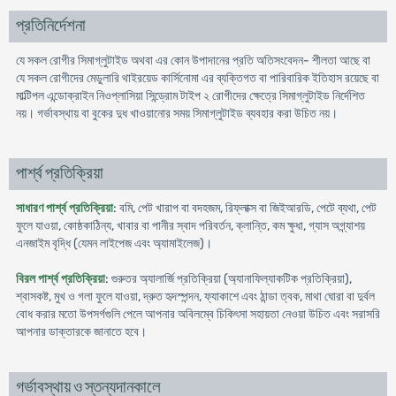
প্রতিনির্দেশনা
যে সকল রোগীর সিমাগ্লুটাইড অথবা এর কোন উপাদানের প্রতি অতিসংবেদন- শীলতা আছে বা
যে সকল রোগীদের মেডুলারি থাইরয়েড কার্সিনোমা এর ব্যক্তিগত বা পারিবারিক ইতিহাস রয়েছে বা
মাল্টিপল এন্ডোক্রাইন নিওপ্লাসিয়া সিন্ড্রোম টাইপ ২ রোগীদের ক্ষেত্রে সিমাগ্লুটাইড নির্দেশিত
নয়। গর্ভাবস্থায় বা বুকের দুধ খাওয়ানোর সময় সিমাগ্লুটাইড ব্যবহার করা উচিত নয়।
পার্শ্ব প্রতিক্রিয়া
সাধারণ পার্শ্ব প্রতিক্রিয়া
: বমি, পেট খারাপ বা বদহজম, রিফ্লাক্স বা জিইআরডি, পেটে ব্যথা, পেট
ফুলে যাওয়া, কোষ্ঠকাঠিন্য, খাবার বা পানীর স্বাদ পরিবর্তন, ক্লান্তি, কম ক্ষুধা, গ্যাস অগ্ন্যাশয়
এনজাইম বৃদ্ধি (যেমন লাইপেজ এবং অ্যামাইলেজ)।
বিরল পার্শ্ব প্রতিক্রিয়া
: গুরুতর অ্যালার্জি প্রতিক্রিয়া (অ্যানাফিল্যাকটিক প্রতিক্রিয়া),
শ্বাসকষ্ট, মুখ ও গলা ফুলে যাওয়া, দ্রুত হৃদস্পন্দন, ফ্যাকাশে এবং ঠান্ডা ত্বক, মাথা ঘোরা বা দুর্বল
বোধ করার মতো উপসর্গগুলি পেলে আপনার অবিলম্বে চিকিৎসা সহায়তা নেওয়া উচিত এবং সরাসরি
আপনার ডাক্তারকে জানাতে হবে।
গর্ভাবস্থায় ও স্তন্যদানকালে