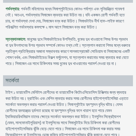
গর্ভবস্থায়
: গর্ভবতী মহিলাদের মধ্যে সিমাপ্লুটাইডের কোনও পর্যাপ্ত এবং সুনিয়ন্ত্রিত গবেষণা
নেই। অতএব, গর্ভাবস্থায় সিমাজেন ব্যবহার করা উচিত নয়। যদি একজন রোগী গর্ভবতী হতে
চায়, বা গর্ভাবস্থা দেখা দেয়, সিমাজেন বন্ধ করা উচিত। সিমাগুটাইড দীর্ঘ হাফ-লাইফ কারণে
পরিকল্পিত গর্ভাবস্থার কমপক্ষে ২ মাস আগে সিমাজেন বন্ধ করা উচিত।
স্তন্যদানকালে
: মানুষের দুধে সিমাগুটাইডের উপস্থিতি, বুকের দুধ খাওয়ানো শিশুর উপর প্রভাব
বা দুধ উৎপাদনের উপর প্রভাব সম্পর্কে কোনও তথ্য নেই। স্তন্যপান করানো শিশুর মধ্যে গুরুতর
প্রতিকূল প্রতিক্রিয়ার অজানা সম্ভাবনার কারণে সালকাপ্রোজেট সোডিয়াম যা সিমাজেনের একটি
শোষণ বর্ধক, এবং সিমাগুটাইডের বিকল্প ফর্মুলেশন, যা স্তন্যপান করানোর সময় ব্যবহার করা যেতে
পারে। সিমাজেন এর সাথে চিকিৎসার সময় বুকের দুধ খাওয়ানোর পরামর্শ দেওয়া হয় না।
সতর্কতা
টাইপ ১ ডায়াবেটিস মেলিটাস রোগীদের বা ডায়াবেটিক কিটোএসিডোসিস চিকিত্সার জন্য ব্যবহার
করা উচিত নয়। ড্রাইভিং এবং মেশিন ব্যবহার করার সময় রোগীদের হাইপোগ্লাইসেমিয়া এড়াতে
সতর্কতা অবলম্বন করার পরামর্শ দেওয়া উচিত। সিমাগ্লুটাইড হৃদস্পন্দন বৃদ্ধি ঘটায়। যেসব
রোগীদের হৃদযন্ত্রের দুর্বলতা রয়েছে যা হৃদস্পন্দন বৃদ্ধির ফলে খারাপ হতে পারে যেমন
ট্যাকিয়াররিথমিয়াস তাদের ক্ষেত্রে সতর্কতা অবলম্বন করা উচিত। ইনসুলিন সিক্রেট্যাগগ
(যেমন, সালফোনাইলুরিয়াস) বা ইনসুলিনের সাথে সিমাধুটাইড দিয়ে চিকিৎসা করা রোগীদের
হাইপোগ্লাইসেমিয়ার ঝুঁকি বেড়ে যেতে পারে। সিমাজেন এর সাথে চিকিৎসা শুরু করার সময়
সিক্রেট্যাগগ বা ইনসুলিনের ডোজ কমিয়ে হাইপোগ্লাইসেমিয়ার ঝুঁকি কমানো যেতে পারে।