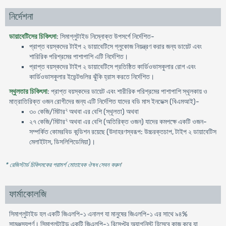
নির্দেশনা
ডায়াবেটিসের চিকিৎসা
: সিমাগ্লুটাইড নিম্নোক্ত উপসর্গে নির্দেশিত-
প্রাপ্ত বয়স্কদের টাইপ ২ ডায়াবেটিসে গ্লুকোজ নিয়ন্ত্রণ করার জন্য ডায়েট এবং
শারিরিক পরিশ্রমের পাশাপাশি এটি নির্দেশিত।
প্রাপ্ত বয়স্কদের টাইপ ২ ডায়াবেটিসে প্রতিষ্ঠিত কার্ডিওভাসকুলার রোগ এবং
কার্ডিওভাসকুলার ইভেন্টগুলির ঝুঁকি হ্রাস করতে নির্দেশিত।
স্থুলতার চিকিৎসা
: প্রাপ্ত বয়স্কদের ডায়েট এবং শারীরিক পরিশ্রমের পাশাপাশি স্থূলকায় ও
মাত্রাতিরিক্ত ওজন রোগীদের জন্য এটি নির্দেশিত যাদের বডি মাস ইনডেক্স (বিএমআই)-
২
৩০ কেজি/মিটার
অথবা এর বেশি (স্থূলতা) অথবা
২
২৭ কেজি/মিটার
অথবা এর বেশি (অতিরিক্ত ওজন) যাদের কমপক্ষে একটি ওজন-
সম্পর্কিত কোমরবিড কন্ডিশন রয়েছে (উদাহরণস্বরূপ: উচ্চরক্তচাপ, টাইপ ২ ডায়াবেটিস
মেলাইটাস, ডিসলিপিডেমিয়া)।
* রেজিস্টার্ড চিকিৎসকের পরামর্শ মোতাবেক ঔষধ সেবন করুন
'
ফার্মাকোলজি
সিমাগ্লুটাইড হল একটি জিএলপি-১ এনালগ যা মানুষের জিএলপি-১ এর সাথে ৯৪%
সামঞ্জস্যপূর্ণ। সিমাগ্লুটাইড একটি জিএলপি-১ রিসেপ্টর অ্যাগনিস্ট হিসেবে কাজ করে যা