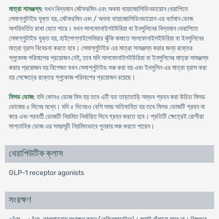
মাত্রা সামঞ্জস্য
: যখন বিদ্যমান মেটফরমিন এবং অথবা থায়াজোলিডিনডায়োন থেরাপিতে
সেমাগ্লুটাইড যুক্ত হয়, মেটফরমিন এবং / অথবা থায়াজোলিডিনডায়োন এর বর্তমান ডোজ
অপরিবর্তিত রাখা যেতে পারে। যখন সালফোনাইলইউরিয়া বা ইনসুলিনের বিদ্যমান থেরাপিতে
সেমাগ্লুটাইড যুক্ত হয়, হাইপোগ্লাইসেমিয়ার ঝুঁকি কমাতে সালফোনাইলইউরিয়া বা ইনসুলিনের
মাত্রা হ্রাস বিবেচনা করতে হবে। সেমাগ্লুটাইড এর মাত্রা সামঞ্জস্য করার জন্য রক্তের
গ্লুকোজ পরিমাপের প্রয়োজন নেই, তবে যদি সালফোনাইলইউরিয়া বা ইনসুলিনের মাত্রা সামঞ্জস্য
করার প্রয়োজন হয় বিশেষত যখন সেমাগ্লুটাইড শুরু করা হয় এবং ইনসুলিন এর মাত্রা হ্রাস করা
হয় সেক্ষেত্রে রক্তের গ্লুকোজ পরিমাপের প্রয়োজন রয়েছে।
মিসড ডোজ
: যদি কোনও ডোজ মিস হয় তবে এটি যত তাড়াতাড়ি সম্ভব গ্রহন করা উচিত মিসড
ডোজের ৫ দিনের মধ্যে। যদি ৫ দিনেরও বেশি সময় অতিবাহিত হয় তবে মিসড ডোজটি গ্রহন না
করে এবং পরবর্তী ডোজটি নিয়মিত নির্ধারিত দিনে গ্রহন করতে হবে। প্রতিটি ক্ষেত্রেই রোগীরা
সাপ্তাহিক ডোজ এর সময়সূচী নিয়মিতভাবে পুনরায় শুরু করতে পারেন।
থেরাপিউটিক ক্লাস
GLP-1 receptor agonists
সংরক্ষণ