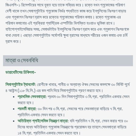
জিএলপি-১ রিসেপটরের সাথে যুক্ত হয়ে তাকে সক্রিয় করে। রক্তে যখন গ্লুকোজের পরিমাণ
বেশী থাকে তখন সেমাগ্লুটাইড গ্লুকোজ নির্ভর পদ্ধতিতে কাজ করে ইনসুলিনের নিঃসরণ বাড়ায়
এবং গ্লুকাগন নিঃসরণ হ্রাস করে রক্তের গ্লুকোজের পরিমান কমায়। রক্তে গ্লুকোজ এর
পরিমান কমানোর এই প্রক্রিয়া গ্যাস্ট্রিক এম্পটিয়িং বিলম্বিত হওয়াও ভূমিকা রাখে।
হাইপোগ্লাইসেমিয়ার সময়, সেমাগুটাইড ইনসুলিনের নিঃসরণ হ্রাস করে এবং গ্লুকাগন নিঃসরণকে
বাধা দেয়না। এছাড়া সেমাগ্লুটাইড সর্বোপরি ক্ষুধা হ্রাসের মাধ্যমে শরীরের ওজন কমায় এবং চর্বি
হ্রাস করে।
মাত্রা ও সেবনবিধি
ডায়াবেটিসের চিকিৎসা-
সিমাগ্লুটাইড ট্যাবলেট
: রোগীকে খাবার, পানীয় ও অন্যান্য ঔষধ সেবনের কমপক্ষে ৩০ মিনিট পূর্বে
৪ আউন্স (১১৮ মি.লি.) এর কম পানি দিয়ে সিমাগ্লুটাইড গ্রহণ করতে হবে।
প্রাথমিক সেবনমাত্রা
: প্রথম ৩০ দিন সিমাগ্লুটাইড ৩ মি.গ্রা. প্রতিদিন একবার সেবন
করতে হবে।
পরবর্তী মাত্রা
: ৩০ দিন পর ৩ মি.গ্রা. সেবনের পরে সেবনমাত্রা বাড়িয়ে ৭ মি.গ্রা.
প্রতিদিন একবার সেবন করতে হবে।
অতিরিক্ত গ্লাইসেমিক নিয়ন্ত্রণ মাত্রা
: যদি প্রতিদিন ৭ মি.গ্রা. সেবন করার পরে ৩০
দিনের মধ্যে অতিরিক্ত গ্লুকোজ নিয়ন্ত্রণের প্রয়োজন হয় তাহলে সেবনমাত্রা বাড়িয়ে
১৪ মি.গ্রা. প্রতিদিন একবার সেবন করতে হবে।