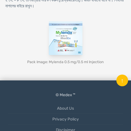
২°সে. - ৮°সে. তাপমাত্রায় সংরক্ষণ করুন (রেফ্রিজারেটরে)। জমাট বাঁধানো যাবে না। শিশুদের
নাগালের বাইরে রাখুন।
Pack Image: Mylenda 0.5 mg/0.5 ml Injection
↑
© Medex ™
About Us
Privacy Policy
Disclaimer